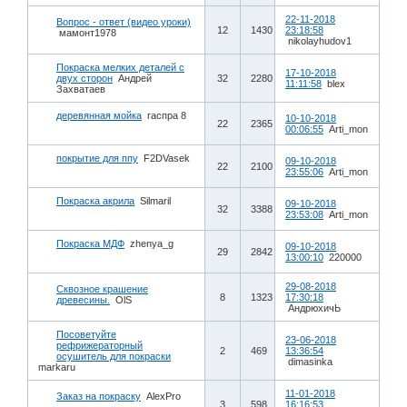
22-11-2018
Вопрос - ответ (видео уроки)
12
1430
23:18:58
мамонт1978
nikolayhudov1
Покраска мелких деталей с
17-10-2018
двух сторон
Андрей
32
2280
11:11:58
blex
Захватаев
деревянная мойка
гаспра 8
10-10-2018
22
2365
00:06:55
Arti_mon
покрытие для ппу
F2DVasek
09-10-2018
22
2100
23:55:06
Arti_mon
Покраска акрила
Silmaril
09-10-2018
32
3388
23:53:08
Arti_mon
Покраска МДФ
zhenya_g
09-10-2018
29
2842
13:00:10
220000
29-08-2018
Сквозное крашение
8
1323
17:30:18
древесины.
OlS
АндрюхичЬ
Посоветуйте
23-06-2018
рефрижераторный
2
469
13:36:54
осушитель для покраски
dimasinka
markaru
11-01-2018
Заказ на покраску
AlexPro
3
598
16:16:53