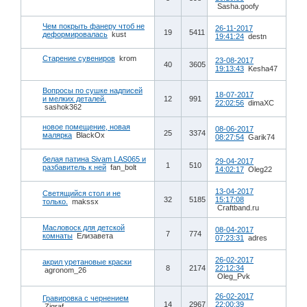
Sasha.goofy
Чем покрыть фанеру чтоб не
26-11-2017
19
5411
деформировалась
kust
19:41:24
destn
Старение сувениров
krom
23-08-2017
40
3605
19:13:43
Kesha47
Вопросы по сушке надписей
18-07-2017
и мелких деталей.
12
991
22:02:56
dimaXC
sashok362
новое помещение, новая
08-06-2017
25
3374
малярка
BlackOx
08:27:54
Garik74
белая патина Sivam LAS065 и
29-04-2017
1
510
разбавитель к ней
fan_bolt
14:02:17
Oleg22
13-04-2017
Светящийся стол и не
32
5185
15:17:08
только.
makssx
Craftband.ru
Масловоск для детской
08-04-2017
7
774
комнаты
Елизавета
07:23:31
adres
26-02-2017
акрил уретановые краски
8
2174
22:12:34
agronom_26
Oleg_Pvk
26-02-2017
Гравировка с чернением
14
2967
22:00:39
Zigraf