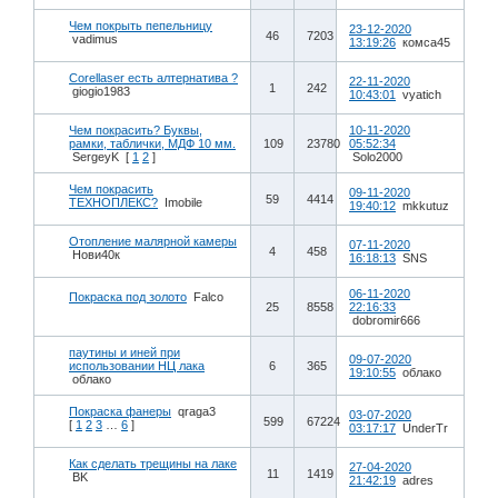
Чем покрыть пепельницу
23-12-2020
46
7203
vadimus
13:19:26
комса45
Corellaser есть алтернатива ?
22-11-2020
1
242
giogio1983
10:43:01
vyatich
Чем покрасить? Буквы,
10-11-2020
рамки, таблички, МДФ 10 мм.
109
23780
05:52:34
SergeyK
[
1
2
]
Solo2000
Чем покрасить
09-11-2020
59
4414
ТЕХНОПЛЕКС?
Imobile
19:40:12
mkkutuz
Отопление малярной камеры
07-11-2020
4
458
Нови40к
16:18:13
SNS
06-11-2020
Покраска под золото
Falco
25
8558
22:16:33
dobromir666
паутины и иней при
09-07-2020
использовании НЦ лака
6
365
19:10:55
облако
облако
Покраска фанеры
qraga3
03-07-2020
599
67224
[
1
2
3
…
6
]
03:17:17
UnderTr
Как сделать трещины на лаке
27-04-2020
11
1419
BK
21:42:19
adres