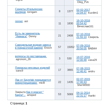
Oleg_Pvk
Секреты Итальянских
02-02-2017
8
1377
маляров
torngam
22:04:37
kuzdim1
16-10-2016
renner
ast
11
1830
00:54:42
Вячеслав161
Есть ли заменитель
07-10-2016
21
2408
"Левкаса"
Denny
21:55:10
Свирель
Самодельная водная завеса
07-09-2016
57
15052
в покрасочной камере
Enoch
20:56:05
BABAH
вопросы по реставрации.
14-07-2016
3
530
agronom_26
12:00:48
vasa29
Покраска гипсовых изделий
07-08-2015
17
3865
sans9
12:46:41
andru
02-07-2015
Лак от Sayerlak покрывается
22
1435
17:00:43
микротрещинами.
micB
SherW00D
Закрыта
Как я красил "
04-11-2014
53
5069
Карпа"...
artoped
22:31:17
marikt
Страница:
1