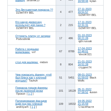
фанеру
Strannik13
16:59:44
kylan
27-11-2023
Это Двухцветная покраска ??
4
477
16:51:57
DZMITRY BEL
DZMITRY BEL
Кто какую древесину
17-11-2023
использует для панно ?
2
215
22:31:31
DZMITRY BEL
DZMITRY BEL
01-10-2023
Оттереть плитку от затирки
17
486
00:21:28
Podvodnnik
ig0r.russak
17-04-2023
Работа с водными
67
8789
22:48:01
морилками.
vvf
Vovcik!321
21-01-2023
стол для малярки.
midom
8
804
16:51:28
студент74
Чем покрасить фанеру, чтоб
08-01-2023
был блеск как у елочной
51
5451
01:59:03
Black
игрушки?
Tauhuh
Wolfs
Покраска торцов фанеры
05-11-2022
после лазерной резки
101
18128
07:58:52
ilusion
Прокоп
[
1
2
]
Патинирование фасадов
24-05-2022
мдф под пвх плёнкой
109
16532
21:15:59
andreyarh
[
1
2
]
СтасяНастя