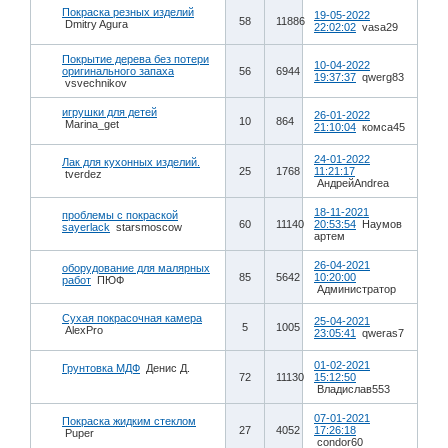
Покраска резных изделий
19-05-2022
58
11886
Dmitry Agura
22:02:02
vasa29
Покрытие дерева без потери
10-04-2022
оригинального запаха
56
6944
19:37:37
qwerg83
vsvechnikov
игрушки для детей
26-01-2022
10
864
Marina_get
21:10:04
комса45
24-01-2022
Лак для кухонных изделий.
25
1768
11:21:17
tverdez
АндрейAndrea
18-11-2021
проблемы с покраской
60
11140
20:53:54
Наумов
sayerlack
starsmoscow
артем
26-04-2021
оборудование для малярных
85
5642
10:20:00
работ
ПЮФ
Администратор
Сухая покрасочная камера
25-04-2021
5
1005
AlexPro
23:05:41
qweras7
01-02-2021
Грунтовка МДФ
Денис Д.
72
11130
15:12:50
Владислав553
07-01-2021
Покраска жидким стеклом
27
4052
17:26:18
Puper
condor60