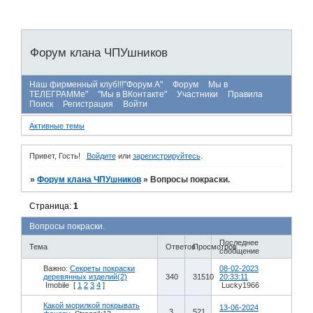
Форум клана ЧПУшников
Наш фирменный клуб!!!"Форум А"
Форум
Мы в
ТЕЛЕГРАММе"
"Мы в ВКонтакте"
Участники
Правила
Поиск
Регистрация
Войти
Активные темы
Привет, Гость!
Войдите
или
зарегистрируйтесь
.
»
Форум клана ЧПУшников
»
Вопросы покраски.
Страница:
1
Вопросы покраски.
Последнее
Тема
Ответов
Просмотров
сообщение
Важно:
Секреты покраски
08-02-2023
деревянных изделий(2)
340
31510
20:33:11
Imobile
[
1
2
3
4
]
Lucky1966
Какой морилкой покрывать
13-06-2024
3
521