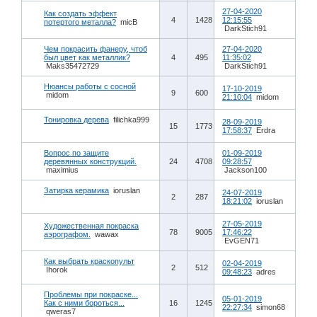
27-04-2020
Как создать эффект
4
1428
12:15:55
потертого металла?
micB
DarkStich91
Чем покрасить фанеру, чтоб
27-04-2020
был цвет как металлик?
4
495
11:35:02
Maks35472729
DarkStich91
Нюансы работы с сосной
17-10-2019
9
600
midom
21:10:04
midom
Тонировка дерева
filichka999
28-09-2019
15
1773
17:58:37
Erdra
Вопрос по защите
01-09-2019
деревянных конструкций.
24
4708
09:28:57
maximius
Jackson100
Затирка керамика
ioruslan
24-07-2019
2
287
18:21:02
ioruslan
27-05-2019
Художественная покраска
78
9005
17:46:22
аэрографом.
wawax
EvGEN71
Как выбрать краскопульт
02-04-2019
2
512
Ihorok
09:48:23
adres
Проблемы при покраске...
05-01-2019
Как с ними бороться...
16
1245
22:27:34
simon68
qweras7