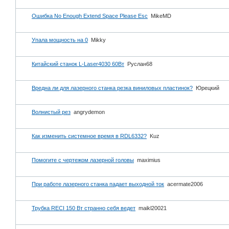
Ошибка No Enough Extend Space Please Esc
MikeMD
Упала мощность на 0
Mikky
Китайский станок L-Laser4030 60Вт
Руслан68
Вредна ли для лазерного станка резка виниловых пластинок?
Юрецкий
Волнистый рез
angrydemon
Как изменить системное время в RDL6332?
Kuz
Помогите с чертежом лазерной головы
maximius
При работе лазерного станка падает выходной ток
acermate2006
Трубка RECI 150 Вт странно себя ведет
maikl20021