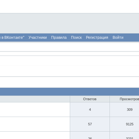
 в ВКонтакте"
Участники
Правила
Поиск
Регистрация
Войти
Ответов
Просмотро
4
309
57
9125
26
3231