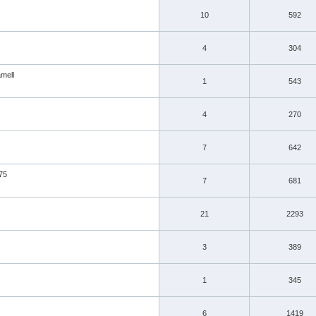
10
592
4
304
mell
1
543
4
270
7
642
75
7
681
21
2293
3
389
1
345
6
1419