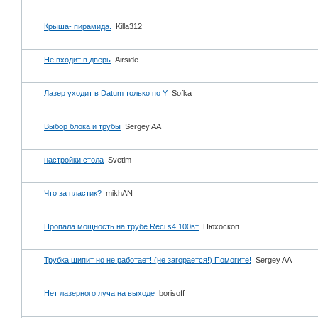
Крыша- пирамида.
Killa312
Не входит в дверь
Airside
Лазер уходит в Datum только по Y
Sofka
Выбор блока и трубы
Sergey AA
настройки стола
Svetim
Что за пластик?
mikhAN
Пропала мощность на трубе Reci s4 100вт
Нюхоскоп
Трубка шипит но не работает! (не загорается!) Помогите!
Sergey AA
Нет лазерного луча на выходе
borisoff