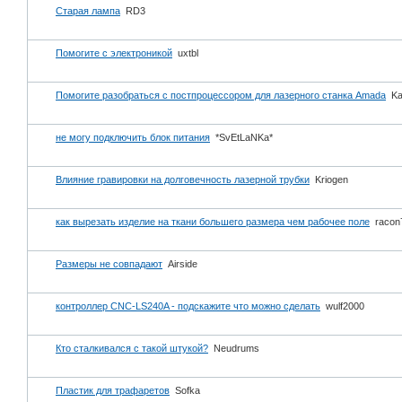
Старая лампа
RD3
Помогите с электроникой
uxtbl
Помогите разобраться с постпроцессором для лазерного станка Amada
Ka
не могу подключить блок питания
*SvEtLaNKa*
Влияние гравировки на долговечность лазерной трубки
Kriogen
как вырезать изделие на ткани большего размера чем рабочее поле
racon
Размеры не совпадают
Airside
контроллер CNC-LS240A - подскажите что можно сделать
wulf2000
Кто сталкивался с такой штукой?
Neudrums
Пластик для трафаретов
Sofka