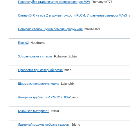
Посоветуйте стабилизатор напряжения для 50W
Romanych777
Сигнал DIR на ось Z и другие тонкости PLCM. Управление лазером МАч3
v
Собираю станок, нужна помощь форумчан!
maikl20021
Reci s2
Neudrums
3d гравировка в стекле
Rzhavoe_Zubilo
Проблема при лазерной резке
nusa
Ширма из пенополистирола
Lalunchik
Лазерная трубка EFR ZN-1250 80W
asor
Какой это материал?
irtimid
Лазерный модуль собрать самому
3dcnc