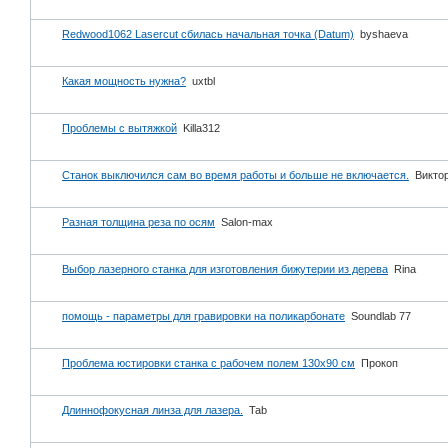
Redwood1062 Lasercut сбилась начальная точка (Datum)
byshaeva
Какая мощность нужна?
uxtbl
Проблемы с вытяжкой
Killa312
Станок выключился сам во время работы и больше не включается.
Виктор
Разная толщина реза по осям
Salon-max
Выбор лазерного станка для изготовления бижутерии из дерева
Rina
помощь - параметры для гравировки на поликарбонате
Soundlab 77
Проблема юстировки станка с рабочем полем 130х90 см
Прокоп
Длиннофокусная линза для лазера.
Tab