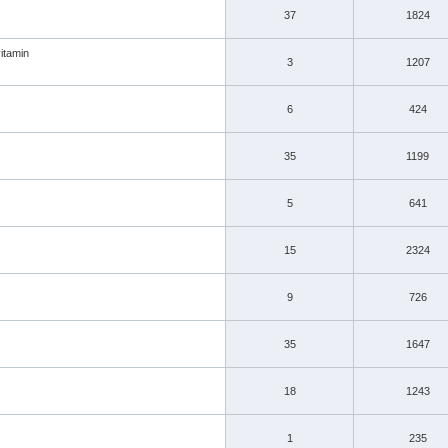
37
1824
itamin
3
1207
6
424
35
1199
5
641
15
2324
9
726
35
1647
18
1243
1
235