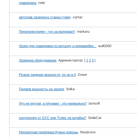
гравировка
retid
автограв лазерного станка (глюк)
zarhar
Пенополиэтилен - что за материал?
markaru
Лазер для гравировки по металлу и нержавейке...
wulf2000
Лазерное оборудование
Администратор
[
1
2
3
]
Резкое падение мощности, но не в 0
Zmeei
Падаем мощность на лазере
Sofka
Луч не кругом, а пятнами - это нормально?
borisoff
контроллер от GCC или Trotec на китайца?
SmileCat
Непонятная проблема.Нужна помощь
Neudrums