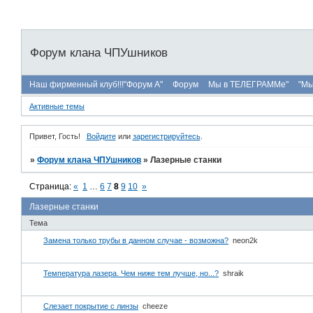
Форум клана ЧПУшников
Наш фирменный клуб!!!"Форум А"
Форум
Мы в ТЕЛЕГРАММе"
"Мы
Активные темы
Привет, Гость!
Войдите
или
зарегистрируйтесь
.
»
Форум клана ЧПУшников
»
Лазерные станки
Страница:
«
1
…
6
7
8
9
10
»
Лазерные станки
Тема
Замена только трубы в данном случае - возможна?
neon2k
Температура лазера. Чем ниже тем лучше, но...?
shraik
Слезает покрытие с линзы
cheeze