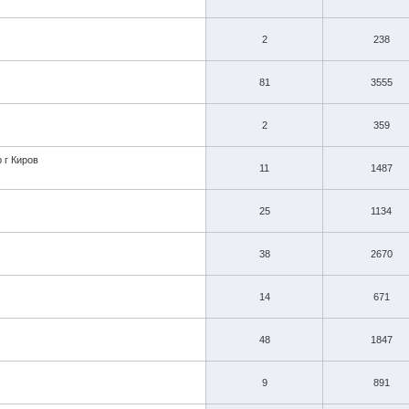
2
238
81
3555
2
359
 г Киров
11
1487
25
1134
38
2670
14
671
48
1847
9
891