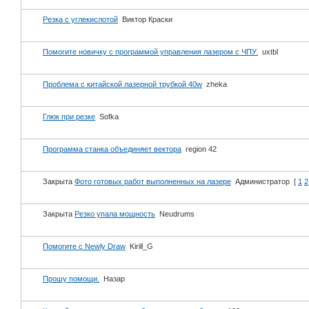
Резка с углекислотой
Виктор Краски
Помогите новичку с программой управления лазером с ЧПУ.
uxtbl
Проблема с китайской лазерной трубкой 40w
zheka
Глюк при резке
Sofka
Программа станка объединяет вектора
region 42
Закрыта
Фото готовых работ выполненных на лазере
Администратор
[
1
2
Закрыта
Резко упала мощность
Neudrums
Помогите с Newly Draw
Kirill_G
Прошу помощи.
Назар