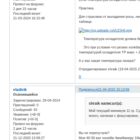
Провел на форуме:
Практика.
2 дня 15 часов
Последний визит:
Для страховки от выпадения росы, не
21-03-2024 16:15:48
таблице.
Температура охладителя должна быть
Это при условии что резких колебани
температурой охладителя ТР макс + 2
А у вас какая температура лазера?
Отредактировано shraik (19-04-2015 2
0
vladivik
Поделиться
21-04-2015 15:13:56
Освоившийся
Зарегистрирован
: 29-04-2014
shraik написал(а):
Приглашений:
0
Сообщений:
43
Мой текущий минимум 11 гр. Су
Уважение:
[+8/-0]
много, начиная с фокусировки,
Позитив:
[+0/-0]
Провел на форуме:
2 дня 13 часов
Вы не перепутали?
Последний визит:
Моя 40-50 ват нонейм 4ммФанеру 1
21-12-2020 13:09:27