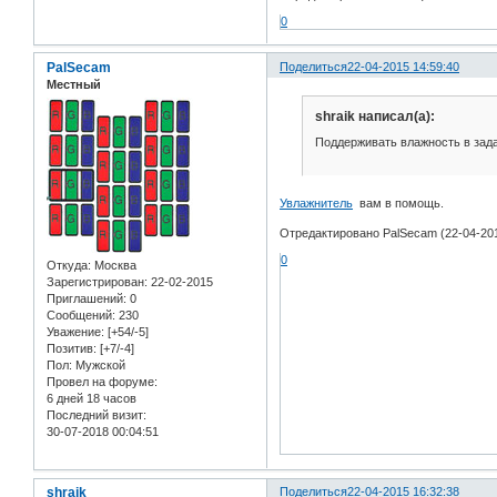
0
PalSecam
Поделиться
22-04-2015 14:59:40
Местный
shraik написал(а):
Поддерживать влажность в зад
Увлажнитель
вам в помощь.
Отредактировано PalSecam (22-04-201
0
Откуда:
Москва
Зарегистрирован
: 22-02-2015
Приглашений:
0
Сообщений:
230
Уважение:
[+54/-5]
Позитив:
[+7/-4]
Пол:
Мужской
Провел на форуме:
6 дней 18 часов
Последний визит:
30-07-2018 00:04:51
shraik
Поделиться
22-04-2015 16:32:38