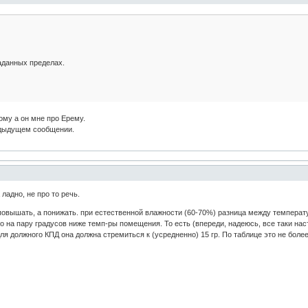
данных пределах.
ому а он мне про Ерему.
едыдущем сообщении.
ладно, не про то речь.
повышать, а понижать. при естественной влажности (60-70%) разница между температу
 на пару градусов ниже темп-ры помещения. То есть (впереди, надеюсь, все таки наст
 для должного КПД она должна стремиться к (усредненно) 15 гр. По таблице это не бол