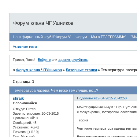
Форум клана ЧПУшников
Наш фирменный клуб!!!"Форум А"
Форум
Мы в ТЕЛЕГРАММе"
"Мы
Активные темы
Привет, Гость!
Войдите
или
зарегистрируйтесь
.
»
Форум клана ЧПУшников
»
Лазерные станки
»
Температура лазера
Страница:
1
Температура лазера. Чем ниже тем лучше, но...?
shraik
Поделиться
19-04-2015 20:42:50
Освоившийся
Мой текущий минимум 11 гр. Субъекти
Откуда:
Питер
с фокусировки, юстировки, состояния
Зарегистрирован
: 20-03-2015
Приглашений:
0
Теория
Сообщений:
45
Уважение:
[+6/-0]
Чем ниже температура лазера тем вы
Позитив:
[+11/-0]
Пол:
Мужской
Если температура охладителя ниже то