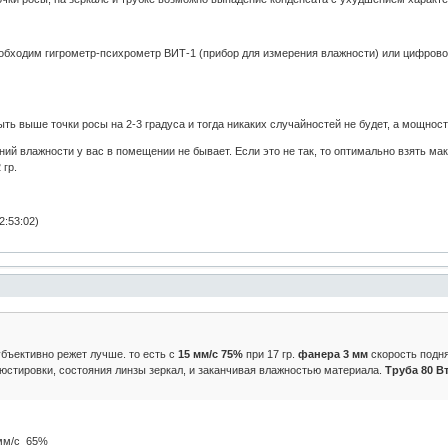
обходим гигрометр-психрометр ВИТ-1 (прибор для измерения влажности) или цифровой
 выше точки росы на 2-3 градуса и тогда никаких случайностей не будет, а мощност
й влажности у вас в помещении не бывает. Если это не так, то оптимально взять ма
 гр.
2:53:02)
бъективно режет лучше. то есть с
15 мм/с 75%
при 17 гр.
фанера 3 мм
скорость подня
 юстировки, состояния линзы зеркал, и заканчивая влажностью материала.
Труба 80 В
0мм/с 65%