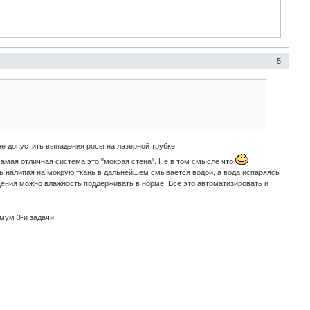
5
не допустить выпадения росы на лазерной трубке.
самая отличная система это "мокрая стена". Не в том смысле что
ыль налипая на мокрую ткань в дальнейшем смывается водой, а вода испаряясь
ния можно влажность поддерживать в норме. Все это автоматизировать и
мум 3-и задачи.