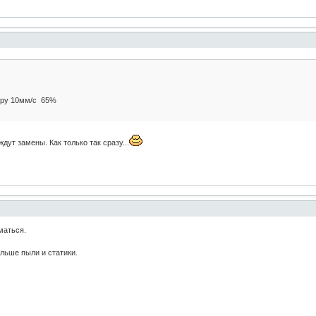
еру 10мм/с 65%
дут замены. Как только так сразу...
маться.
ольше пыли и статики.