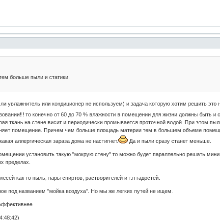
тем больше пыли и статики.
если увлажнитель или кондиционер не используем) и задача которую хотим решить это 
овании!!! то конечно от 60 до 70 % влажности в помещении для жизни должны быть и 
окрая ткань на стене висит и периодически промывается проточной водой. При этом п
жняет помещение. Причем чем больше площадь материи тем в большем объеме помеще
какая аллергическая зараза дома не настигнет.
Да и пыли сразу станет меньше.
помещении установить такую "мокрую стену" то можно будет параллельно решать мини
ых пределах.
месей как то пыль, пары спиртов, растворителей и т.п гадостей.
ное под названием "мойка воздуха". Но мы же легких путей не ищем.
 эффективнее.
4:48:42)