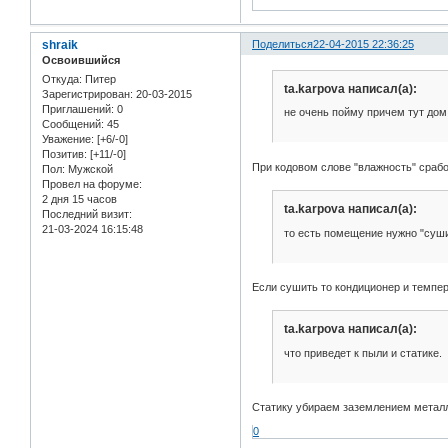
shraik
Поделиться
22-04-2015 22:36:25
Освоившийся
Откуда:
Питер
ta.karpova написал(а):
Зарегистрирован
: 20-03-2015
Приглашений:
0
не очень пойму причем тут дом, 
Сообщений:
45
Уважение:
[+6/-0]
Позитив:
[+11/-0]
При кодовом слове "влажность" сраб
Пол:
Мужской
Провел на форуме:
2 дня 15 часов
ta.karpova написал(а):
Последний визит:
21-03-2024 16:15:48
то есть помещение нужно "суш
Если сушить то кондиционер и темпер
ta.karpova написал(а):
что приведет к пыли и статике.
Статику убираем заземлением металл
0