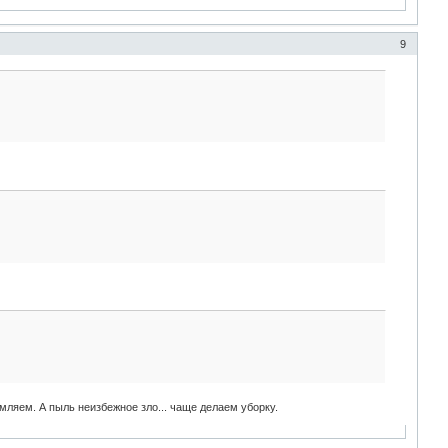
9
ляем. А пыль неизбежное зло... чаще делаем уборку.