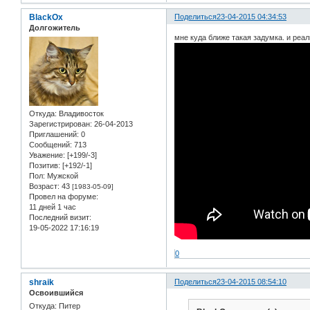
BlackOx
Поделиться
23-04-2015 04:34:53
Долгожитель
мне куда ближе такая задумка. и реа
Откуда:
Владивосток
Зарегистрирован
: 26-04-2013
Приглашений:
0
Сообщений:
713
Уважение:
[+199/-3]
Позитив:
[+192/-1]
Пол:
Мужской
Возраст:
43
[1983-05-09]
Провел на форуме:
11 дней 1 час
Последний визит:
19-05-2022 17:16:19
0
shraik
Поделиться
23-04-2015 08:54:10
Освоившийся
Откуда:
Питер