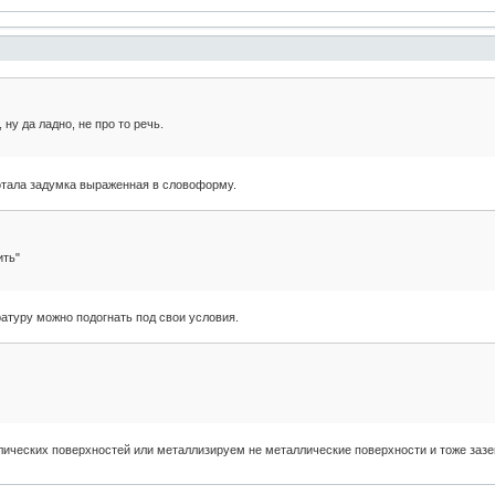
ну да ладно, не про то речь.
отала задумка выраженная в словоформу.
ить"
атуру можно подогнать под свои условия.
ических поверхностей или металлизируем не металлические поверхности и тоже зазем