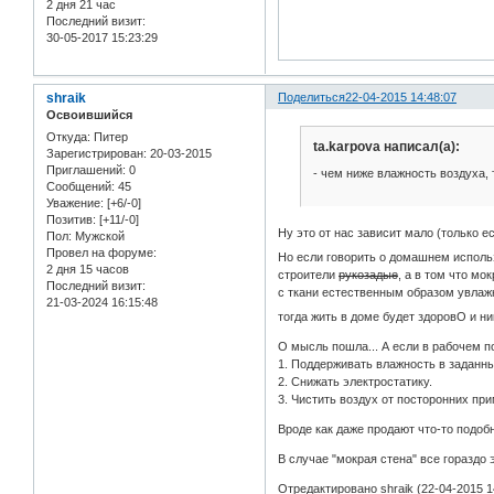
2 дня 21 час
Последний визит:
30-05-2017 15:23:29
shraik
Поделиться
22-04-2015 14:48:07
Освоившийся
Откуда:
Питер
ta.karpova написал(а):
Зарегистрирован
: 20-03-2015
Приглашений:
0
- чем ниже влажность воздуха, 
Сообщений:
45
Уважение:
[+6/-0]
Позитив:
[+11/-0]
Ну это от нас зависит мало (только 
Пол:
Мужской
Провел на форуме:
Но если говорить о домашнем использ
2 дня 15 часов
строители
рукозадые
, а в том что м
Последний визит:
с ткани естественным образом увла
21-03-2024 16:15:48
тогда жить в доме будет здоровО и ни
О мысль пошла... А если в рабочем 
1. Поддерживать влажность в заданн
2. Снижать электростатику.
3. Чистить воздух от посторонних при
Вроде как даже продают что-то подоб
В случае "мокрая стена" все гораздо
Отредактировано shraik (22-04-2015 1