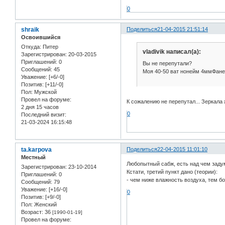
0
shraik
Поделиться
21-04-2015 21:51:14
Освоившийся
Откуда:
Питер
vladivik написал(а):
Зарегистрирован
: 20-03-2015
Приглашений:
0
Вы не перепутали?
Сообщений:
45
Моя 40-50 ват нонейм 4ммФан
Уважение:
[+6/-0]
Позитив:
[+11/-0]
Пол:
Мужской
Провел на форуме:
К сожалению не перепутал... Зеркала ж
2 дня 15 часов
0
Последний визит:
21-03-2024 16:15:48
ta.karpova
Поделиться
22-04-2015 11:01:10
Местный
Любопытный сабж, есть над чем заду
Зарегистрирован
: 23-10-2014
Кстати, третий пункт дано (теории):
Приглашений:
0
- чем ниже влажность воздуха, тем б
Сообщений:
79
Уважение:
[+16/-0]
0
Позитив:
[+9/-0]
Пол:
Женский
Возраст:
36
[1990-01-19]
Провел на форуме: