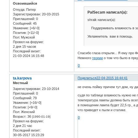
Освоившийся
Откуда:
Питер
PalSecam написал(а):
Зарегистрирован
: 20-03-2015
Приглашений:
0
shraik написал(а):
Сообщений:
45
Поддерживать влажность в за
Уважение:
[+6/-0]
Позитив:
[+11/-0]
Увлажнитель вам в помощь.
Пол:
Мужской
Провел на форуме:
2 дня 15 часов
Последний визит:
Спасибо глаза открыли... Я ему про Ф
21-03-2024 16:15:48
Немного
теории
о том что было в пр
0
ta.karpova
Поделиться
22-04-2015 16:44:41
Местный
не очень пойму причем тут дом, ну да 
Зарегистрирован
: 23-10-2014
Приглашений:
0
судя по таблице влажность нужно не 
Сообщений:
79
температура лампы должна быть всего
Уважение:
[+16/-0]
в помещении лампа будет 22,5 гр., а
Позитив:
[+9/-0]
что приведет к пыли и статике.
Пол:
Женский
Возраст:
36
[1990-01-19]
0
Провел на форуме:
2 дня 21 час
Последний визит:
30-05-2017 15:23:29