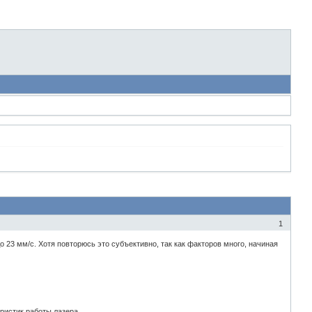
1
о 23 мм/с. Хотя повторюсь это субъективно, так как факторов много, начиная
ристик работы лазера.