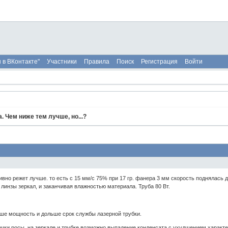
 в ВКонтакте"
Участники
Правила
Поиск
Регистрация
Войти
. Чем ниже тем лучше, но...?
вно режет лучше. то есть с 15 мм/с 75% при 17 гр. фанера 3 мм скорость поднялась д
 линзы зеркал, и заканчивая влажностью материала. Труба 80 Вт.
ше мощность и дольше срок службы лазерной трубки.
чки росы, на зеркале и трубке возможно выпадение конденсата с ухудшением характе