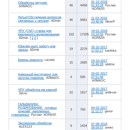
01-10-2018
Обработка латуния.
46
4458
01:43:28
Руслан
АЛМАОС
-КОРАЛЛ
Литье(Обсуждение вопросов,
11-03-2018
46
5681
связанных с литьем)
ADmin
23:48:46
SilverP
ЧПУ (CNC) станки для
19-01-2018
ювелирного моделирования
102
17205
14:20:50
Руслан
ADmin
[
1
2
]
-КОРАЛЛ
Ювелир ищет работу или
26-10-2017
19
2279
заказы
ADmin
17:02:17
kartinka
Бивень мамонта
caroids
24-10-2017
15
1665
15:46:28
optima
20-02-2017
Алмазный инструмент для
4
595
07:51:46
заточки граверов.
АЛМАОС
АЛМАОС
18-02-2017
ЧПУ обработка юв.камней
10
1817
01:46:02
antikvar-
3dcnc
1
ГАЛЬВАНИКА ,
РОДИРОВАНИЕ , готовых
04-02-2017
3
750
изделий , ювелирных ,
11:12:17
genor
сувенирных
Руслан -КОРАЛЛ
Эрозионная обработка
07-08-2016
9
1634
ALEX123
09:59:57
алекс