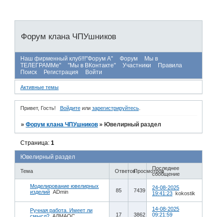
Форум клана ЧПУшников
Наш фирменный клуб!!!"Форум А"
Форум
Мы в
ТЕЛЕГРАММе"
"Мы в ВКонтакте"
Участники
Правила
Поиск
Регистрация
Войти
Активные темы
Привет, Гость!
Войдите
или
зарегистрируйтесь
.
»
Форум клана ЧПУшников
»
Ювелирный раздел
Страница:
1
Ювелирный раздел
Последнее
Тема
Ответов
Просмотров
сообщение
Моделирование ювелирных
24-08-2025
85
7439
изделий
ADmin
19:41:23
kokostik
14-08-2025
Ручная работа. Имеет ли
17
3862
09:21:59
смысл?
АЛМАОС