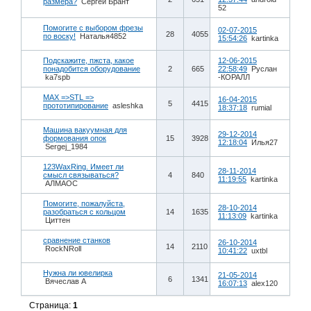
размера?
Сергей Брант
52
Помогите с выбором фрезы
02-07-2015
28
4055
по воску!
Наталья4852
15:54:26
kartinka
Подскажите, пжста, какое
12-06-2015
понадобится оборудование
2
665
22:58:49
Руслан
ka7spb
-КОРАЛЛ
MAX =>STL =>
16-04-2015
5
4415
прототипирование
asleshka
18:37:18
rumial
Машина вакуумная для
29-12-2014
формования опок
15
3928
12:18:04
Илья27
Sergej_1984
123WaxRing. Имеет ли
28-11-2014
смысл связываться?
4
840
11:19:55
kartinka
АЛМАОС
Помогите, пожалуйста,
28-10-2014
разобраться с кольцом
14
1635
11:13:09
kartinka
Циттен
сравнение станков
26-10-2014
14
2110
RockNRoll
10:41:22
uxtbl
Нужна ли ювелирка
21-05-2014
6
1341
Вячеслав А
16:07:13
alex120
Страница:
1