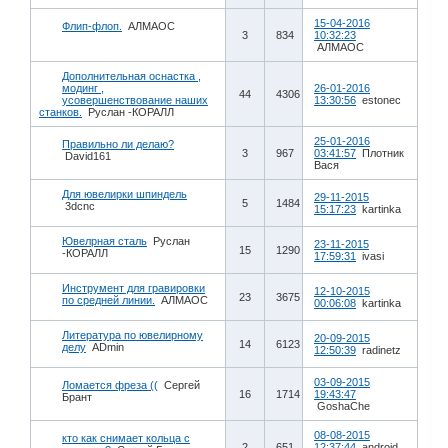
15-04-2016
Флип-флоп.
АЛМАОС
3
834
10:32:23
АЛМАОС
Дополнительная оснастка ,
модинг ,
26-01-2016
44
4306
усовершенствование наших
13:30:56
estonec
станков.
Руслан -КОРАЛЛ
25-01-2016
Правильно ли делаю?
3
967
03:41:57
Плотник
David161
Вася
Для ювелирки шпиндель
29-11-2015
5
1484
3dcnc
15:17:23
kartinka
Ювелрная сталь
Руслан
23-11-2015
15
1290
-КОРАЛЛ
17:59:31
ivasi
Инструмент для гравировки
12-10-2015
23
3675
по средней линии.
АЛМАОС
00:06:08
kartinka
Литература по ювелирному
20-09-2015
14
6123
делу
ADmin
12:50:39
radinetz
03-09-2015
Ломается фреза ((
Сергей
16
1714
19:43:47
Брант
GoshaChe
08-08-2015
кто как снимает кольца с
2
651
12:37:44
android