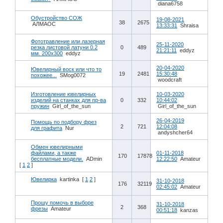
diana6758
Обустройство СОЖ
19-08-2021
38
2675
АЛМАОС
13:33:31
Shraisa
Фототравление или лазерная
25-11-2020
резка листовой латуни 0.2
0
489
21:21:11
eddyz
мм. 200х300
eddyz
20-04-2020
Ювелирный воск или что то
19
2481
15:30:48
похожее...
SMog0072
woodcraft
Изготовление ювелирных
10-03-2020
изделий на станках для пр-ва
0
332
10:44:02
пружин
Girl_of_the_sun
Girl_of_the_sun
26-04-2019
Помощь по подбору фрез
2
721
12:04:08
для графита
Nur
andyshcher64
Обмен ювелирными
файлами, а также
01-11-2018
170
17878
бесплатные модели.
ADmin
12:22:50
Amateur
[
1
2
]
Ювелирка
kartinka
[
1
2
]
31-10-2018
176
32119
02:45:02
Amateur
Прошу помочь в выборе
31-10-2018
2
368
фрезы
Amateur
00:51:18
kanzas