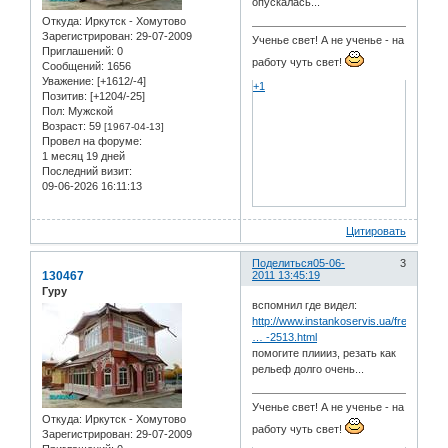
опускалась...
Откуда:
Иркутск - Хомутово
Зарегистрирован
: 29-07-2009
Ученье свет! А не ученье - на
Приглашений:
0
работу чуть свет!
Сообщений:
1656
Уважение:
[+1612/-4]
+1
Позитив:
[+1204/-25]
Пол:
Мужской
Возраст:
59
[1967-04-13]
Провел на форуме:
1 месяц 19 дней
Последний визит:
09-06-2026 16:11:13
Цитировать
Поделиться
05-06-
3
130467
2011 13:45:19
Гуру
вспомнил где видел:
http://www.instankoservis.ua/frezernye-
… -2513.html
помогите плиииз, резать как
рельеф долго очень...
Ученье свет! А не ученье - на
Откуда:
Иркутск - Хомутово
работу чуть свет!
Зарегистрирован
: 29-07-2009