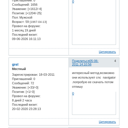
Приглашений:
0
0
Сообщений:
1656
Уважение:
[+1612/-4]
Позитив:
[+1204/-25]
Пол:
Мужской
Возраст:
59
[1967-04-13]
Провел на форуме:
1 месяц 19 дней
Последний визит:
09-06-2026 16:11:13
Цитировать
Поделиться
05-06-
4
grel
2011 14:10:56
Местный
интересный метод.возможно
Зарегистрирован
: 18-03-2011
они используют cnc navigator
Приглашений:
0
.попробую ее скачать потом
Сообщений:
72
отпишу
Уважение:
[+33/-0]
Позитив:
[+1/-0]
0
Провел на форуме:
8 дней 2 часа
Последний визит:
20-02-2020 23:28:13
Цитировать