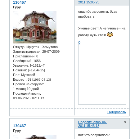
130467
2011 15:05:23
Гуру
спасибо за советы, буду
пробовать
Ученье свет! А не ученье - на
работу чуть свет!
0
Откуда:
Иркутск - Хомутово
Зарегистрирован
: 29-07-2009
Приглашений:
0
Сообщений:
1656
Уважение:
[+1612/-4]
Позитив:
[+1204/-25]
Пол:
Мужской
Возраст:
59
[1967-04-13]
Провел на форуме:
1 месяц 19 дней
Последний визит:
09-06-2026 16:11:13
Цитировать
Поделиться
05-06-
9
130467
2011 15:43:18
Гуру
вот что получилось: