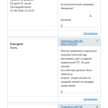
29 дней 15 часов
Астрологическая поправка
Последний визит:
Авиценны"
07-08-2026 13:16:07
А.
Белянин
0
Цитировать
Поделиться
05-06-
7
Energizer
2011 14:53:55
Гость
Раптор правильно подсказал-
сначала попотей над
векторами, для создания
правильной УП. Но для
начала:
все вектора должны быть
замкнуты
второе- опция резьба по
средней линии( во вкладке
траектории)
0
Цитировать
Поделиться
05-06-
8