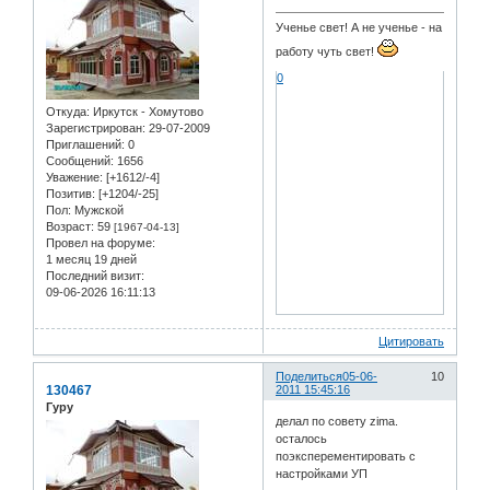
Ученье свет! А не ученье - на
работу чуть свет!
0
Откуда:
Иркутск - Хомутово
Зарегистрирован
: 29-07-2009
Приглашений:
0
Сообщений:
1656
Уважение:
[+1612/-4]
Позитив:
[+1204/-25]
Пол:
Мужской
Возраст:
59
[1967-04-13]
Провел на форуме:
1 месяц 19 дней
Последний визит:
09-06-2026 16:11:13
Цитировать
Поделиться
05-06-
10
130467
2011 15:45:16
Гуру
делал по совету zima.
осталось
поэксперементировать с
настройками УП