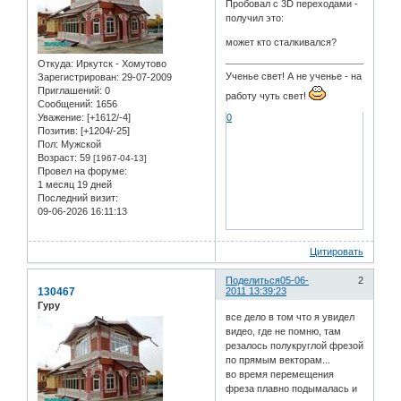
Пробовал с 3D переходами -
получил это:
может кто сталкивался?
Откуда:
Иркутск - Хомутово
Ученье свет! А не ученье - на
Зарегистрирован
: 29-07-2009
Приглашений:
0
работу чуть свет!
Сообщений:
1656
Уважение:
[+1612/-4]
0
Позитив:
[+1204/-25]
Пол:
Мужской
Возраст:
59
[1967-04-13]
Провел на форуме:
1 месяц 19 дней
Последний визит:
09-06-2026 16:11:13
Цитировать
Поделиться
05-06-
2
130467
2011 13:39:23
Гуру
все дело в том что я увидел
видео, где не помню, там
резалось полукруглой фрезой
по прямым векторам...
во время перемещения
фреза плавно подымалась и