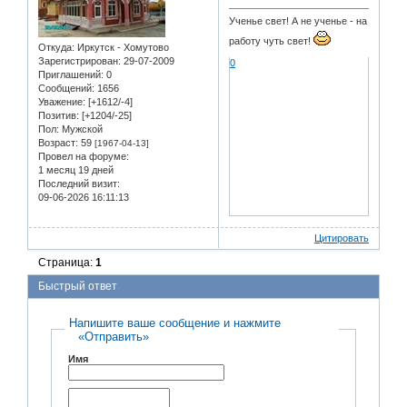
Ученье свет! А не ученье - на
работу чуть свет!
Откуда:
Иркутск - Хомутово
Зарегистрирован
: 29-07-2009
0
Приглашений:
0
Сообщений:
1656
Уважение:
[+1612/-4]
Позитив:
[+1204/-25]
Пол:
Мужской
Возраст:
59
[1967-04-13]
Провел на форуме:
1 месяц 19 дней
Последний визит:
09-06-2026 16:11:13
Цитировать
Страница:
1
Быстрый ответ
Напишите ваше сообщение и нажмите
«Отправить»
Имя