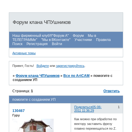
Форум клана ЧПУшников
Наш фирменный клуб!!!"Форум А"
Форум
Мы в
ТЕЛЕГРАММе"
"Мы в ВКонтакте"
Участники
Правила
Поиск
Регистрация
Войти
Активные темы
Привет, Гость!
Войдите
или
зарегистрируйтесь
.
»
Форум клана ЧПУшников
»
Все по ArtCAM
»
помогите с
созданием УП
Страница:
1
Ответить
помогите с созданием УП
Поделиться
05-06-
1
130467
2011 11:36:29
Гуру
Как можно при обработке по
вектору заставить фрезу
плавно перемещаться по Z.