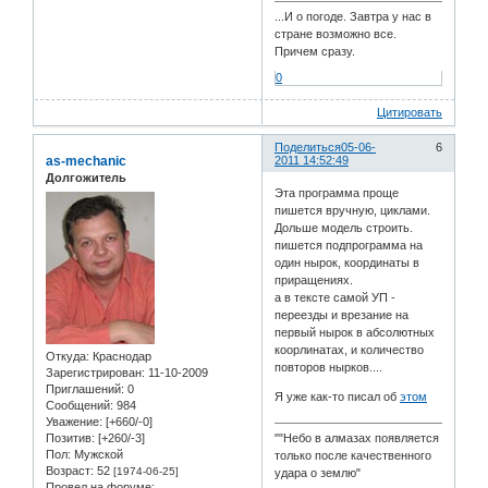
...И о погоде. Завтра у нас в
стране возможно все.
Причем сразу.
0
Цитировать
Поделиться
05-06-
6
as-mechanic
2011 14:52:49
Долгожитель
Эта программа проще
пишется вручную, циклами.
Дольше модель строить.
пишется подпрограмма на
один нырок, координаты в
приращениях.
а в тексте самой УП -
переезды и врезание на
первый нырок в абсолютных
коорлинатах, и количество
Откуда:
Краснодар
повторов нырков....
Зарегистрирован
: 11-10-2009
Приглашений:
0
Я уже как-то писал об
этом
Сообщений:
984
Уважение:
[+660/-0]
Позитив:
[+260/-3]
""Небо в алмазах появляется
Пол:
Мужской
только после качественного
Возраст:
52
[1974-06-25]
удара о землю"
Провел на форуме: