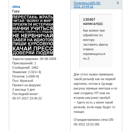
Поделиться
05-06-
5
zima
2011 14:44:11
Гуру
130467
написал(а):
Как можно при
обработке по
вектору
заставить фрезу
плавно
перемещаться
по Z.
Зарегистрирован
: 09-08-2009
Приглашений:
1
Сообщений:
1962
Уважение:
[+321/-4]
Для этого нужен примерно
Позитив:
[+268/-6]
такой рельеф как на первой
Пол:
Мужской
картинке, потом в 2д виде
Провел на форуме:
рисуеш прямые вектора и по
2 месяца 3 дня
ним создаеш УП (как на
Последний визит:
втором рисунке) пробуй.
05-07-2017 23:45:22
-- Гдето есть у меня такой
рельеф, если надо будет то
поищю.
Отредактировано zima (05-
06-2011 15:01:08)