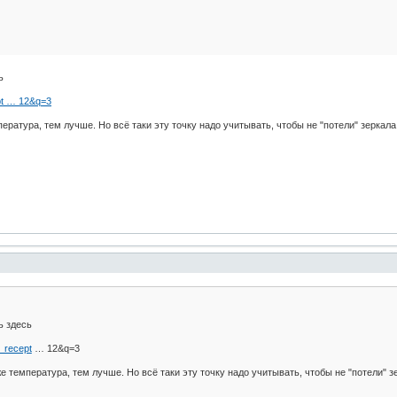
ь
pt … 12&q=3
ература, тем лучше. Но всё таки эту точку надо учитывать, чтобы не "потели" зеркала
ь здесь
_recept
… 12&q=3
е температура, тем лучше. Но всё таки эту точку надо учитывать, чтобы не "потели" з