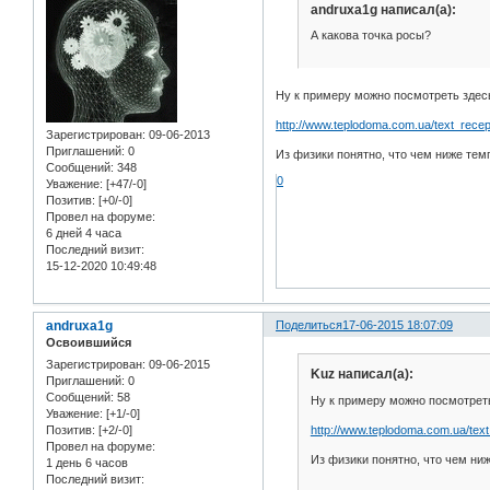
andruxa1g написал(а):
А какова точка росы?
Ну к примеру можно посмотреть здес
http://www.teplodoma.com.ua/text_rece
Зарегистрирован
: 09-06-2013
Приглашений:
0
Из физики понятно, что чем ниже темп
Сообщений:
348
0
Уважение:
[+47/-0]
Позитив:
[+0/-0]
Провел на форуме:
6 дней 4 часа
Последний визит:
15-12-2020 10:49:48
andruxa1g
Поделиться
17-06-2015 18:07:09
Освоившийся
Зарегистрирован
: 09-06-2015
Kuz написал(а):
Приглашений:
0
Сообщений:
58
Ну к примеру можно посмотрет
Уважение:
[+1/-0]
http://www.teplodoma.com.ua/text
Позитив:
[+2/-0]
Провел на форуме:
Из физики понятно, что чем ниж
1 день 6 часов
Последний визит: