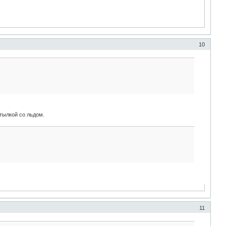
10
тылкой со льдом.
11