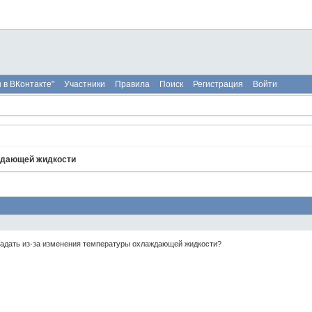
 в ВКонтакте"
Участники
Правила
Поиск
Регистрация
Войти
ждающей жидкости
падать из-за изменения температуры охлаждающей жидкости?