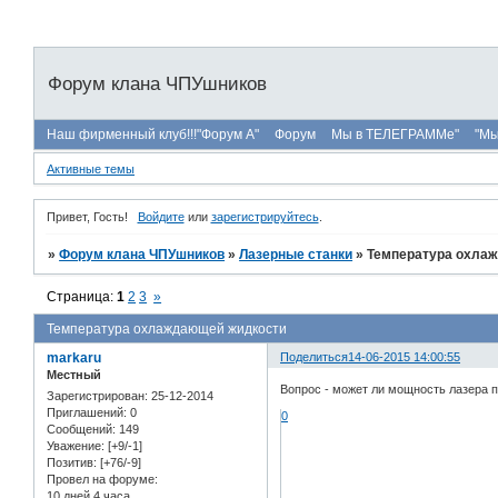
Форум клана ЧПУшников
Наш фирменный клуб!!!"Форум А"
Форум
Мы в ТЕЛЕГРАММе"
"Мы
Активные темы
Привет, Гость!
Войдите
или
зарегистрируйтесь
.
»
Форум клана ЧПУшников
»
Лазерные станки
»
Температура охла
Страница:
1
2
3
»
Температура охлаждающей жидкости
markaru
Поделиться
14-06-2015 14:00:55
Местный
Вопрос - может ли мощность лазера 
Зарегистрирован
: 25-12-2014
Приглашений:
0
0
Сообщений:
149
Уважение:
[+9/-1]
Позитив:
[+76/-9]
Провел на форуме:
10 дней 4 часа