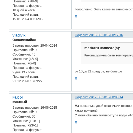
Позитив:
[+76/-9]
Провел на форуме:
Голословно. Хоть какие-то зависимос
10 дней 4 часа
Последний визит:
0
15-01-2024 09:56:05
vladivik
Поделиться
16-06-2015 00:17:16
Освоившийся
Зарегистрирован
: 29-04-2014
markaru написал(а):
Приглашений:
0
Сообщений:
43
Какова должна быть температу
Уважение:
[+8/-0]
Позитив:
[+0/-0]
Провел на форуме:
от 16 до 21 градуса, не больше
2 дня 13 часов
Последний визит:
0
21-12-2020 13:09:27
Falcor
Поделиться
17-06-2015 00:09:14
Местный
На несколько дней отключали отоплени
Зарегистрирован
: 16-06-2015
какая причина).
Приглашений:
0
У меня обычно температура воды 24-27
Сообщений:
85
Уважение:
[+24/-1]
0
Позитив:
[+23/-1]
Провел на форуме: