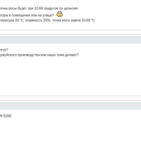
очка росы будет при 10.69 градусов по цельсию
ратура в помещении или на улице?
ература 20 °C влажность 55%, точка росы равна 10,69 °C
уете?
буржуйского производства или наши тоже делают?
W-5200