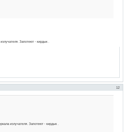
 излучателя. Запотеют - кирдык .
12
еркала излучателя. Запотеют - кирдык .