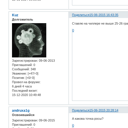
Kuz
Поделиться
15-06-2015 16:43:35
Долгожитель
Ставлю на чиллере не выше 25-26 гра
0
Зарегистрирован
: 09-06-2013
Приглашений:
0
Сообщений:
348
Уважение:
[+47/-0]
Позитив:
[+0/-0]
Провел на форуме:
6 дней 4 часа
Последний визит:
15-12-2020 10:49:48
andruxa1g
Поделиться
15-06-2015 20:28:14
Освоившийся
А какова точка росы?
Зарегистрирован
: 09-06-2015
Приглашений:
0
0