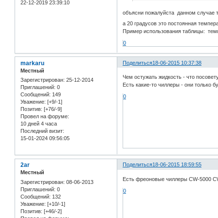
22-12-2019 23:39:10
объясни пожалуйста данном случае т
а 20 градусов это постоянная темпе
Пример использования таблицы: темп
0
markaru
Поделиться
18-06-2015 10:37:38
Местный
Чем остужать жидкость - что посовет
Зарегистрирован
: 25-12-2014
Есть какие-то чиллеры - они только 
Приглашений:
0
Сообщений:
149
0
Уважение:
[+9/-1]
Позитив:
[+76/-9]
Провел на форуме:
10 дней 4 часа
Последний визит:
15-01-2024 09:56:05
2ar
Поделиться
18-06-2015 18:59:55
Местный
Есть фреоновые чиллеры CW-5000 C
Зарегистрирован
: 08-06-2013
Приглашений:
0
0
Сообщений:
132
Уважение:
[+10/-1]
Позитив:
[+46/-2]