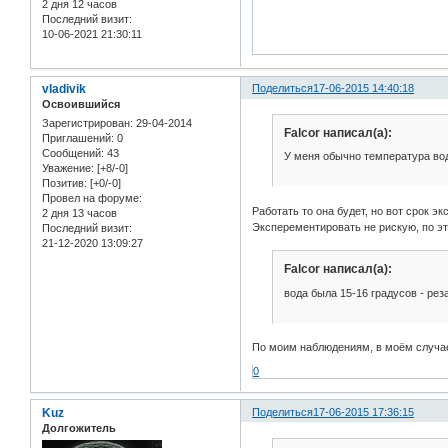
2 дня 12 часов
Последний визит:
10-06-2021 21:30:11
vladivik
Поделиться
17-06-2015 14:40:18
Освоившийся
Зарегистрирован
: 29-04-2014
Falcor написал(а):
Приглашений:
0
Сообщений:
43
У меня обычно температура воды
Уважение:
[+8/-0]
Позитив:
[+0/-0]
Провел на форуме:
Работать то она будет, но вот срок 
2 дня 13 часов
Эксперементировать не рискую, по эт
Последний визит:
21-12-2020 13:09:27
Falcor написал(а):
вода была 15-16 градусов - рез
По моим наблюдениям, в моём случае 
0
Kuz
Поделиться
17-06-2015 17:36:15
Долгожитель