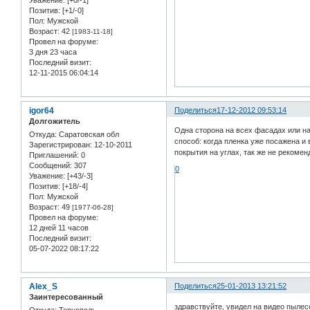
Позитив:
[+1/-0]
Пол:
Мужской
Возраст:
42
[1983-11-18]
Провел на форуме:
3 дня 23 часа
Последний визит:
12-11-2015 06:04:14
igor64
Поделиться
17-12-2012 09:53:14
Долгожитель
Одна сторона на всех фасадах или на 
Откуда:
Саратовская обл
способ: когда пленка уже посажена и
Зарегистрирован
: 12-10-2011
покрытия на углах, так же не рекоме
Приглашений:
0
Сообщений:
307
0
Уважение:
[+43/-3]
Позитив:
[+18/-4]
Пол:
Мужской
Возраст:
49
[1977-06-28]
Провел на форуме:
12 дней 11 часов
Последний визит:
05-07-2022 08:17:22
Alex_S
Поделиться
25-01-2013 13:21:52
Заинтересованный
здравствуйте, увидел на видео пылес