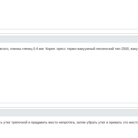
всего, пленка глянец 0.4 мм Корея. пресс термо-вакуумный пензенский твп-2500, вак
ь утюг тряпочкой и придавить место непротяга, затем убрать утюг и прижать это мест