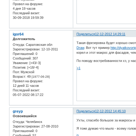
Провел на форуме:
4 дня 19 часов
Последний визит:
30-09-2018 19:59:39
igor64
Поделиться
12-12-2012 14:29:11
Долгожитель
Такая фрезеровка будет хорошо смо
Откуда:
Саратовская обл
Draw
. Вот тут пример
http://dyatkovor
Зарегистрирован
: 12-10-2011
корел и этот макрос для фасадов, че
Приглашений:
0
Сообщений:
307
По поводу востребованности хз, у нас
Уважение:
[+43/-3]
Позитив:
[+18/-4]
+1
Пол:
Мужской
Возраст:
49
[1977-06-28]
Провел на форуме:
12 дней 11 часов
Последний визит:
05-07-2022 08:17:22
greyp
Поделиться
12-12-2012 14:45:10
Освоившийся
Ухты, спасибо большое за макросы и
Откуда:
Челябинск
Зарегистрирован
: 27-08-2010
Я тоже думаю что мыло - всему голова
Приглашений:
0
Сообщений:
52
0