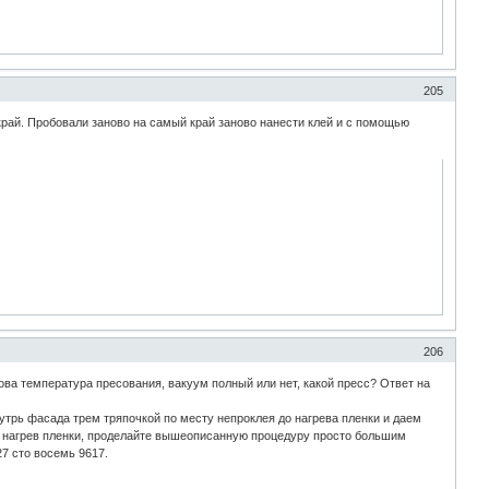
205
рай. Пробовали заново на самый край заново нанести клей и с помощью
206
кова температура пресования, вакуум полный или нет, какой пресс? Ответ на
утрь фасада трем тряпочкой по месту непроклея до нагрева пленки и даем
ь нагрев пленки, проделайте вышеописанную процедуру просто большим
27 сто восемь 9617.