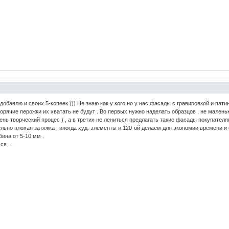
добавлю и своих 5-копеек ))) Не знаю как у кого но у нас фасады с гравировкой и пат
горячие перожки их хватать не будут . Во первых нужно наделать образцов , не маленьк
нь творческий процес ) , а в третих не лениться предлагать такие фасады покупателям
ельно плохая затяжка , иногда худ. элементы и 120-ой делаем для экономии времени и 
ина от 5-10 мм .
я ...