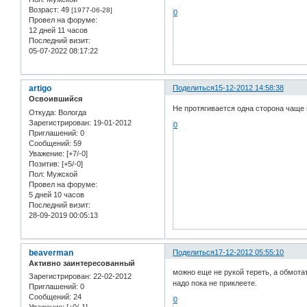
Возраст:
49
[1977-06-28]
0
Провел на форуме:
12 дней 11 часов
Последний визит:
05-07-2022 08:17:22
artigo
Поделиться
15-12-2012 14:58:38
Освоившийся
Не протягивается одна сторона чаще 
Откуда:
Вологда
Зарегистрирован
: 19-01-2012
0
Приглашений:
0
Сообщений:
59
Уважение:
[+7/-0]
Позитив:
[+5/-0]
Пол:
Мужской
Провел на форуме:
5 дней 10 часов
Последний визит:
28-09-2019 00:05:13
beaverman
Поделиться
17-12-2012 05:55:10
Активно заинтересованный
можно еще не рукой тереть, а обмотат
Зарегистрирован
: 22-02-2012
надо пока не приклеете.
Приглашений:
0
Сообщений:
24
0
Уважение:
[+0/-1]