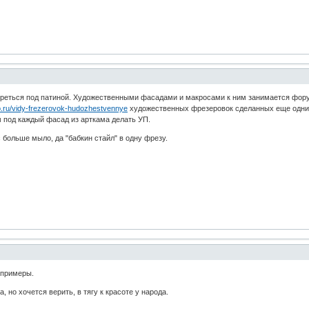
треться под патиной. Художественными фасадами и макросами к ним занимается фор
tp.ru/vidy-frezerovok-hudozhestvennye
художественных фрезеровок сделанных еще одни
м под каждый фасад из арткама делать УП.
 больше мыло, да "бабкин стайл" в одну фрезу.
 примеры.
, но хочется верить, в тягу к красоте у народа.