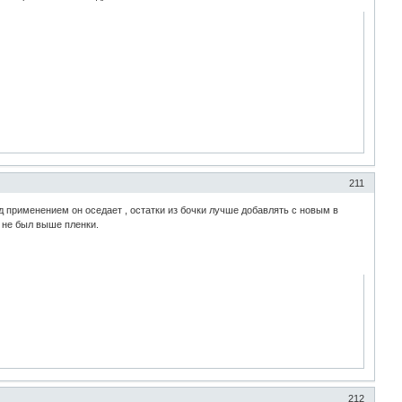
211
д применением он оседает , остатки из бочки лучше добавлять с новым в
и не был выше пленки.
212