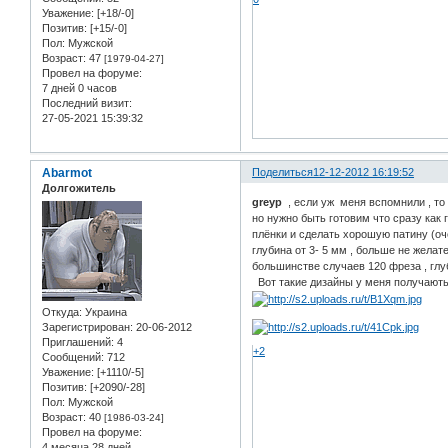
Уважение:
[+18/-0]
Позитив:
[+15/-0]
Пол:
Мужской
Возраст:
47
[1979-04-27]
Провел на форуме:
7 дней 0 часов
Последний визит:
27-05-2021 15:39:32
Abarmot
Поделиться
12-12-2012 16:19:52
Долгожитель
greyp
, если уж меня вспомнили , то 
но нужно быть готовим что сразу как 
плёнки и сделать хорошую патину (оче
глубина от 3- 5 мм , больше не желат
большинстве случаев 120 фреза , глуб
Вот такие дизайны у меня получаютьс
Откуда:
Украина
Зарегистрирован
: 20-06-2012
Приглашений:
4
+2
Сообщений:
712
Уважение:
[+1110/-5]
Позитив:
[+2090/-28]
Пол:
Мужской
Возраст:
40
[1986-03-24]
Провел на форуме:
4 месяца 28 дней