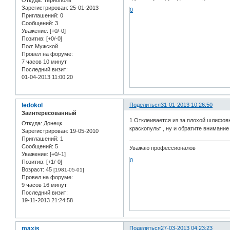
Откуда:
Тернополь
Зарегистрирован
: 25-01-2013
0
Приглашений:
0
Сообщений:
3
Уважение:
[+0/-0]
Позитив:
[+0/-0]
Пол:
Мужской
Провел на форуме:
7 часов 10 минут
Последний визит:
01-04-2013 11:00:20
ledokol
Поделиться
31-01-2013 10:26:50
Заинтересованный
1 Отклеивается из за плохой шлифовк
Откуда:
Донецк
краскопульт , ну и обратите внимани
Зарегистрирован
: 19-05-2010
Приглашений:
1
Сообщений:
5
Уважаю профессионалов
Уважение:
[+0/-1]
0
Позитив:
[+1/-0]
Возраст:
45
[1981-05-01]
Провел на форуме:
9 часов 16 минут
Последний визит:
19-11-2013 21:24:58
maxis
Поделиться
27-03-2013 04:23:23