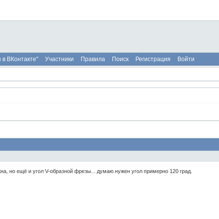
 в ВКонтакте"
Участники
Правила
Поиск
Регистрация
Войти
на, но ещё и угол V-образной фрезы... думаю нужен угол примерно 120 град.