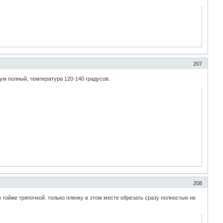
207
уум полный, температура 120-140 градусов.
208
о тойже тряпочкой. только пленку в этом месте обрезать сразу полностью не