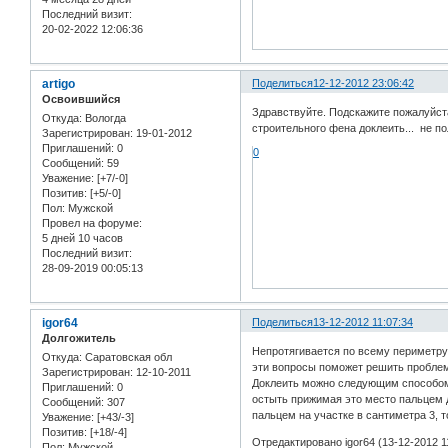
Последний визит:
20-02-2022 12:06:36
artigo
Поделиться
12-12-2012 23:06:42
Освоившийся
Здравствуйте. Подскажите пожалуйста
Откуда:
Вологда
строительного фена доклеить... не по
Зарегистрирован
: 19-01-2012
Приглашений:
0
0
Сообщений:
59
Уважение:
[+7/-0]
Позитив:
[+5/-0]
Пол:
Мужской
Провел на форуме:
5 дней 10 часов
Последний визит:
28-09-2019 00:05:13
igor64
Поделиться
13-12-2012 11:07:34
Долгожитель
Непротягивается по всему периметру 
Откуда:
Саратовская обл
эти вопросы поможет решить проблем
Зарегистрирован
: 12-10-2011
Доклеить можно следующим способом: 
Приглашений:
0
остыть прижимая это место пальцем 
Сообщений:
307
пальцем на участке в сантиметра 3, т
Уважение:
[+43/-3]
Позитив:
[+18/-4]
Отредактировано igor64 (13-12-2012 1
Пол:
Мужской