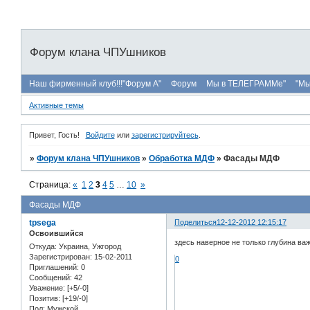
Форум клана ЧПУшников
Наш фирменный клуб!!!"Форум А"
Форум
Мы в ТЕЛЕГРАММе"
"Мы
Активные темы
Привет, Гость!
Войдите
или
зарегистрируйтесь
.
»
Форум клана ЧПУшников
»
Обработка МДФ
»
Фасады МДФ
Страница:
«
1
2
3
4
5
…
10
»
Фасады МДФ
tpsega
Поделиться
12-12-2012 12:15:17
Освоившийся
здесь наверное не только глубина важ
Откуда:
Украина, Ужгород
Зарегистрирован
: 15-02-2011
0
Приглашений:
0
Сообщений:
42
Уважение:
[+5/-0]
Позитив:
[+19/-0]
Пол:
Мужской