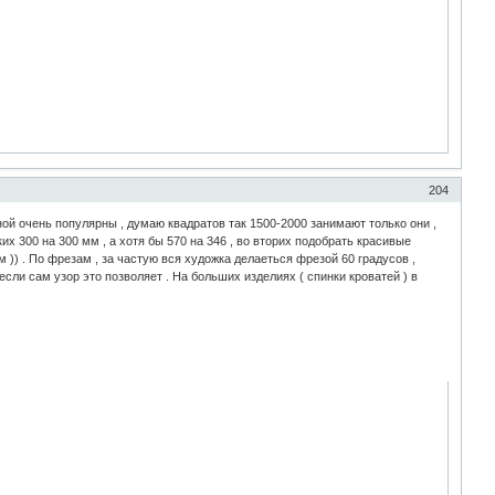
204
иной очень популярны , думаю квадратов так 1500-2000 занимают только они ,
их 300 на 300 мм , а хотя бы 570 на 346 , во вторих подобрать красивые
 )) . По фрезам , за частую вся художка делаеться фрезой 60 градусов ,
если сам узор это позволяет . На больших изделиях ( спинки кроватей ) в