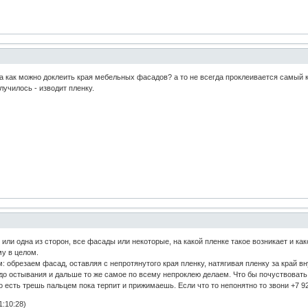
 как можно доклеить края мебельных фасадов? а то не всегда проклеивается самый к
лучилось - изводит пленку.
или одна из сторон, все фасады или некоторые, на какой пленке такое возникает и ка
у в целом.
обрезаем фасад, оставляя с непротянутого края пленку, натягивая пленку за край вн
до остывания и дальше то же самое по всему непроклею делаем. Что бы почуствоват
о есть трешь пальцем пока терпит и прижимаешь. Если что то непонятно то звони +7 9
1:10:28)