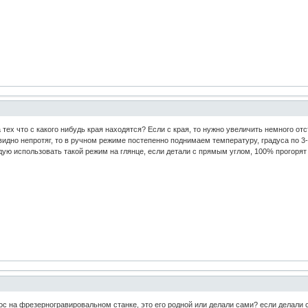
тех что с какого нибудь края находятся? Если с края, то нужно увеличить немного отс
 видно непротяг, то в ручном режиме постепенно поднимаем температуру, градуса по 3
ндую использовать такой режим на глянце, если детали с прямым углом, 100% прогорят 
ос на фрезерногравировальном станке, это его родной или делали сами? если делали 