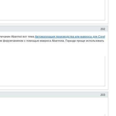
202
умчанин Abarmot вот тема
Автоматизация производства или макросы для Corel
м форумчанином с помощью макроса Abarmota. Гораздо проще использовать
203