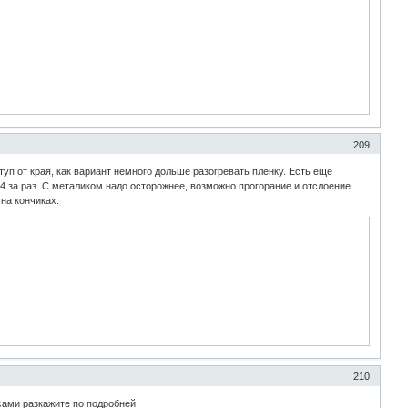
209
туп от края, как вариант немного дольше разогревать пленку. Есть еще
-4 за раз. С металиком надо осторожнее, возможно прогорание и отслоение
на кончиках.
210
сами разкажите по подробней