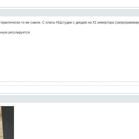
актически то же самое. С платы НЦстудии с диодов на Х1 инвертора (запрограммиро
учную регулируется