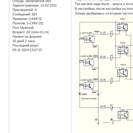
Откуда:
запорожская обл.
Так как мне надо было - запуск и ост
Зарегистрирован
: 12-02-2011
В настройках после настройки на пол
Приглашений:
0
Теперь разбираюсь со вторым часто
Сообщений:
567
Уважение:
[+449/-0]
Позитив:
[+1340/-25]
Пол:
Мужской
Возраст:
62
[1964-05-29]
Провел на форуме:
20 дней 2 часа
Последний визит:
03-11-2024 13:07:07