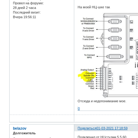
Провел на форуме:
На моей НЦ-шке так
28 дней 2 часа
Последний визит:
Вчера 19:56:11
Отсюда и недопонимание мое.
0
belazov
Поделиться
01-03-2021 17:18:59
Долгожитель
Подключил от НЦстудии 5.5.60.