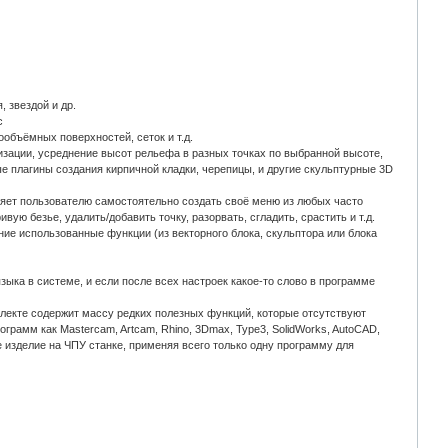
, звездой и др.
с
объёмных поверхностей, сеток и т.д.
зации, усреднение высот рельефа в разных точках по выбранной высоте,
 плагины создания кирпичной кладки, черепицы, и другие скульптурные 3D
яет пользователю самостоятельно создать своё меню из любых часто
ую безье, удалить/добавить точку, разорвать, сгладить, срастить и т.д.
е использованные функции (из векторного блока, скульптора или блока
ыка в системе, и если после всех настроек какое-то слово в программе
плекте содержит массу редких полезных функций, которые отсутствуют
грамм как Mastercam, Artcam, Rhino, 3Dmax, Type3, SolidWorks, AutoCAD,
ое изделие на ЧПУ станке, применяя всего только одну программу для