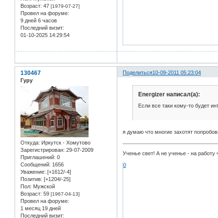
Возраст:
47
[1979-07-27]
Провел на форуме:
9 дней 6 часов
Последний визит:
01-10-2025 14:29:54
130467
Поделиться
10-09-2011 05:23:04
Гуру
Energizer написал(а):
Если все таки кому-то будет и
я думаю что многие захотят попробова
Откуда:
Иркутск - Хомутово
Зарегистрирован
: 29-07-2009
Ученье свет! А не ученье - на работу 
Приглашений:
0
Сообщений:
1656
0
Уважение:
[+1612/-4]
Позитив:
[+1204/-25]
Пол:
Мужской
Возраст:
59
[1967-04-13]
Провел на форуме:
1 месяц 19 дней
Последний визит: