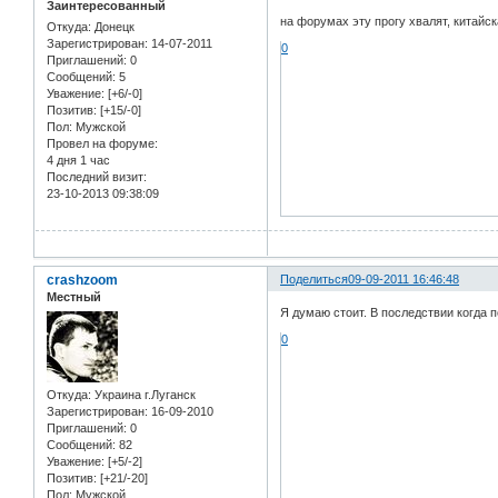
Заинтересованный
на форумах эту прогу хвалят, китайска
Откуда:
Донецк
Зарегистрирован
: 14-07-2011
0
Приглашений:
0
Сообщений:
5
Уважение:
[+6/-0]
Позитив:
[+15/-0]
Пол:
Мужской
Провел на форуме:
4 дня 1 час
Последний визит:
23-10-2013 09:38:09
crashzoom
Поделиться
09-09-2011 16:46:48
Местный
Я думаю стоит. В последствии когда п
0
Откуда:
Украина г.Луганск
Зарегистрирован
: 16-09-2010
Приглашений:
0
Сообщений:
82
Уважение:
[+5/-2]
Позитив:
[+21/-20]
Пол:
Мужской