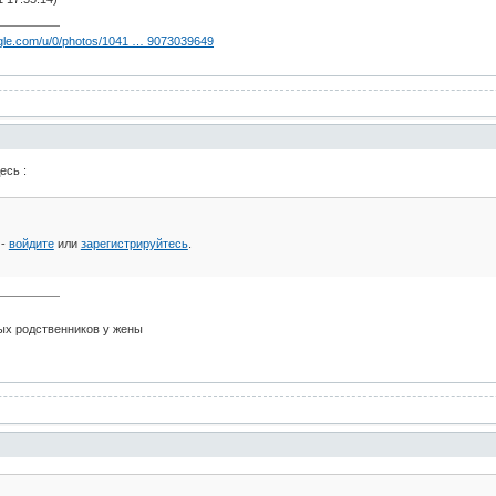
oogle.com/u/0/photos/1041 … 9073039649
есь :
 -
войдите
или
зарегистрируйтесь
.
ных родственников у жены