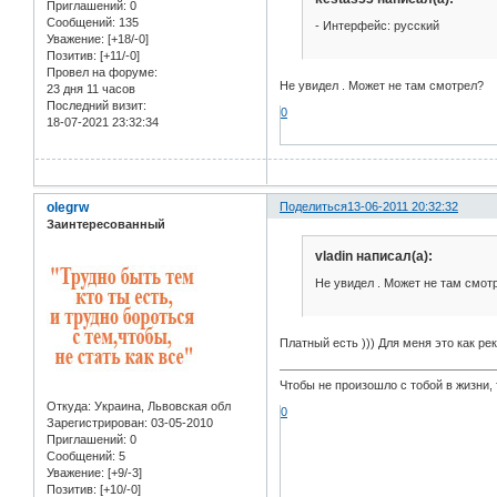
Приглашений:
0
Сообщений:
135
- Интерфейс: русский
Уважение:
[+18/-0]
Позитив:
[+11/-0]
Провел на форуме:
Не увидел . Может не там смотрел?
23 дня 11 часов
Последний визит:
0
18-07-2021 23:32:34
olegrw
Поделиться
13-06-2011 20:32:32
Заинтересованный
vladin написал(а):
Не увидел . Может не там смот
Платный есть ))) Для меня это как ре
Чтобы не произошло с тобой в жизни,
Откуда:
Украина, Львовская обл
0
Зарегистрирован
: 03-05-2010
Приглашений:
0
Сообщений:
5
Уважение:
[+9/-3]
Позитив:
[+10/-0]