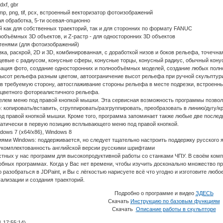
dxf, gbr
p, png, tif, pcx, встроенный векторизатор фотоизображений
ая обработка, 5-ти осевая-опционно
й как для собственных траекторий, так и для сторонних по формату FANUC
ообъёмных 3D объектов, и Z-растр - для односторонних 3D объектов
с тенями (для фотоизображений)
ка, раскрой, 2D и 3D, комбинированная, с доработкой низов и боков рельефа, точечная
рцевые с радиусом, конусные сферы, конусные торцы, конусный радиус, обычный кону
зация фото, создание односторонних и полнообъёмных моделей, создание любых полно
высот рельефа разным цветом, автоограничение высот рельефа при ручной скульптури
 требуемую сторону, автосглаживание стороны рельефа в месте подрезки, встроенные
цветного фотореалистичного рельефа.
телем меню под правой кнопкой мышки. Эта сервисная возможность программы позвол
копировать/вставить, сгруппировать/разгруппировать, преобразовать в линию/дугу/крив
 правой кнопкой мышки. Кроме того, программа запоминает также любые две последни
матически в первую позицию всплывающего меню под правой кнопкой.
ndows 7 (x64/x86), Windows 8
ями Windows: поддерживается, но следует тщательно настроить поддержку русского яз
 укомплектованность английской версии русскими шрифтами
естных у нас программ для высокопродуктивной работы со станками ЧПУ. В своём ком
обных программах. Когда у Вас нет времени, чтобы изучить досконально множество про
 разобраться в JDPaint, и Вы с лёгкостью нарисуете всё что угодно и изготовите люб
ализации и создания траекторий.
Подробно о программе и видео
ЗДЕСЬ
Скачать
Инструкцию по базовым функциям
Скачать
Описание работы в скульпторе
 17:55:14)