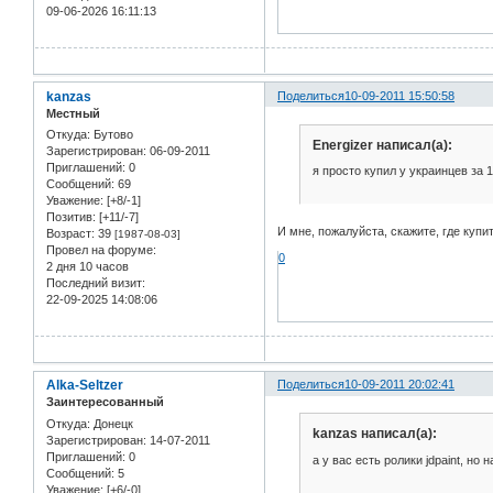
09-06-2026 16:11:13
kanzas
Поделиться
10-09-2011 15:50:58
Местный
Откуда:
Бутово
Energizer написал(а):
Зарегистрирован
: 06-09-2011
Приглашений:
0
я просто купил у украинцев за
Сообщений:
69
Уважение:
[+8/-1]
Позитив:
[+11/-7]
И мне, пожалуйста, скажите, где купит
Возраст:
39
[1987-08-03]
Провел на форуме:
0
2 дня 10 часов
Последний визит:
22-09-2025 14:08:06
Alka-Seltzer
Поделиться
10-09-2011 20:02:41
Заинтересованный
Откуда:
Донецк
kanzas написал(а):
Зарегистрирован
: 14-07-2011
Приглашений:
0
а у вас есть ролики jdpaint, но
Сообщений:
5
Уважение:
[+6/-0]