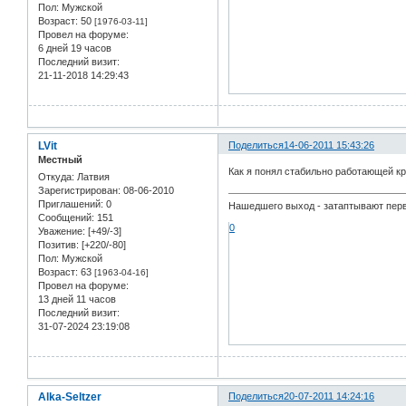
Пол:
Мужской
Возраст:
50
[1976-03-11]
Провел на форуме:
6 дней 19 часов
Последний визит:
21-11-2018 14:29:43
LVit
Поделиться
14-06-2011 15:43:26
Местный
Как я понял стабильно работающей кр
Откуда:
Латвия
Зарегистрирован
: 08-06-2010
Приглашений:
0
Нашедшего выход - затаптывают пе
Сообщений:
151
0
Уважение:
[+49/-3]
Позитив:
[+220/-80]
Пол:
Мужской
Возраст:
63
[1963-04-16]
Провел на форуме:
13 дней 11 часов
Последний визит:
31-07-2024 23:19:08
Alka-Seltzer
Поделиться
20-07-2011 14:24:16