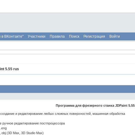
 в ВКонтакте"
Участники
Правила
Поиск
Регистрация
Войти
nt 5.55 rus
Программа для фрезерного станка JDPaint 5.5
, создание и редактирование любых сложных поверхностей, машинная обработка
ое ручное редактирование постпроцессора
 .eng
, obj (3D Max, 3D Studio Max)