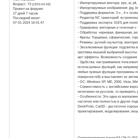
- Импортируемые вектора: eps, ai, plt, 
Возраст:
73
[1953-04-09]
- Импортируемые изображения: jpg, bm
Провел на форуме:
- Поддержка форматов: 3-х , 4-х осев
27 дней 7 часов
- Редактор NC траекторий: встроенны
Последний визит:
07-01-2024 16:41:47
- Поддержка экспорта: IGES для полн
- Гравировка: векторная и точечная 
- Обработка: черновая, финишная, рез
- Фрезы: Торцевые, сферические, то
- Режимы: ручной скульптор, вектори
- Эксклюзивные функции: подсветка 
протяжка мышкой выбранной высоты в
арт-эффекты. Возможность создания 
- Удобства: настраиваемое пользова
используемых функций, как например: 
любые нужные функции программы под
поверхностей) и выставляет их авто
- ОС: Windows XP, ME, 2000, Vista, Wi
- Совместимость с английскими верси
нечитаемо на русском, то проверить
- Особенности: Это одна из малоизв
частично или полностью в других под
DeskProto, Cat3D - достаточно хорошо
проектирования, моделирования, визу
Отредактировано kestas53 (29-11-2011