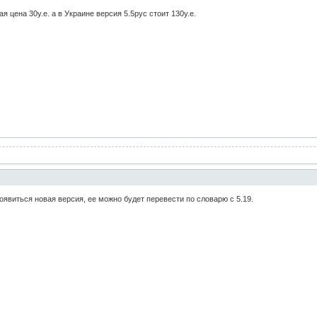
я цена 30у.е. а в Украине версия 5.5рус стоит 130у.е.
оявиться новая версия, ее можно будет перевести по словарю с 5.19.