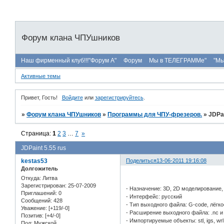
Форум клана ЧПУшников
Наш фирменный клуб!!!"Форум А"
Форум
Мы в ТЕЛЕГРАММе"
"Мы
Активные темы
Привет, Гость!
Войдите
или
зарегистрируйтесь
.
»
Форум клана ЧПУшников
»
Программы для ЧПУ-фрезеров.
»
JDPai
Страница:
1
2
3
…
7
»
JDPaint 5.55 rus
kestas53
Поделиться
13-06-2011 19:16:08
Долгожитель
Откуда:
Литва
Зарегистрирован
: 25-07-2009
- Назначение: 3D, 2D моделирование
Приглашений:
0
- Интерфейс: русский
Сообщений:
428
- Тип выходного файла: G-code, лёгк
Уважение:
[+119/-0]
- Расширение выходного файла: .nc и
Позитив:
[+4/-0]
- Импортируемые объекты: stl, igs, wrl
Пол:
Мужской