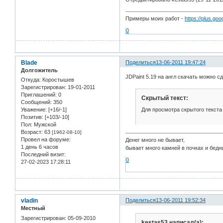
Примеры моих работ -
https://plus.g
0
Blade
Поделиться
13-06-2011 19:47:24
Долгожитель
JDPaint 5.19 на англ скачать можно сд
Откуда:
Коростышев
Зарегистрирован
: 19-01-2011
Приглашений:
0
Скрытый текст:
Сообщений:
350
Для просмотра скрытого текста
Уважение:
[+16/-1]
Позитив:
[+103/-10]
Пол:
Мужской
Возраст:
63
[1962-08-10]
Провел на форуме:
Денег много не бывает,
1 день 6 часов
бывает много камней в почках и бед
Последний визит:
0
27-02-2023 17:28:11
vladin
Поделиться
13-06-2011 19:52:34
Местный
Зарегистрирован
: 05-09-2010
kestas53 написал(а):