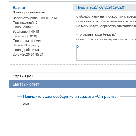
Baziran
Поделиться
14-07-2020 19:02:04
Заинтересованный
с обработками на плоскости и с пово
Зарегистрирован
: 09-07-2020
подскажите, чтобы использовать 5 ос
Приглашений:
0
не могу задать обработку stl файлов ни 
Сообщений:
5
Уважение:
[+0/-0]
что делать, куда бежать?
Позитив:
[+0/-0]
если сеточное моделирование я еще к
Провел на форуме:
3 часа 21 минуту
0
Последний визит:
20-07-2020 14:35:24
Страница:
1
Быстрый ответ
Напишите ваше сообщение и нажмите «Отправить»
Имя