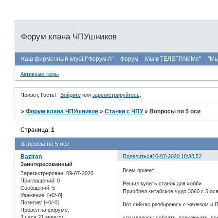
Форум клана ЧПУшников
Наш фирменный клуб!!!"Форум А"
Форум
Мы в ТЕЛЕГРАММе"
"Мы
Активные темы
Привет, Гость!
Войдите
или
зарегистрируйтесь
.
»
Форум клана ЧПУшников
»
Станки с ЧПУ
»
Вопросы по 5 оси
Страница:
1
Вопросы по 5 оси
Baziran
Поделиться
10-07-2020 18:38:52
Заинтересованный
Всем привет.
Зарегистрирован
: 09-07-2020
Приглашений:
0
Решил купить станок для хобби.
Сообщений:
5
Приобрел китайское чудо 3060 с 5 ос
Уважение:
[+0/-0]
Позитив:
[+0/-0]
Вот сейчас разбираюсь с железом и 
Провел на форуме:
3 часа 21 минуту
что удалось: собрать, подключить, по