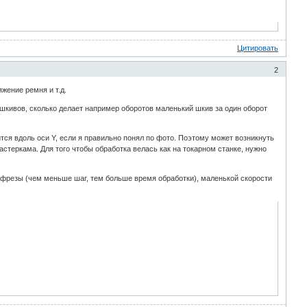
Цитировать
2
яжение ремня и т.д.
 шкивов, сколько делает например оборотов маленький шкив за один оборот
ится вдоль оси Y, если я правильно понял по фото. Поэтому может возникнуть
стеркама. Для того чтобы обработка велась как на токарном станке, нужно
га фрезы (чем меньше шаг, тем больше время обработки), маленькой скорости