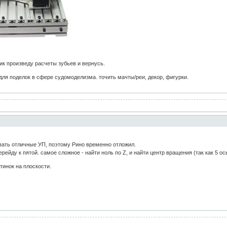
ик произведу расчеты зубьев и вернусь.
для поделок в сфере судомоделизма. точить мачты/реи, декор, фигурки.
вать отличные УП, поэтому Рино временно отложил.
рейду к пятой. самое сложное - найти ноль по Z, и найти центр вращения (так как 5 о
тинок на плоскости.