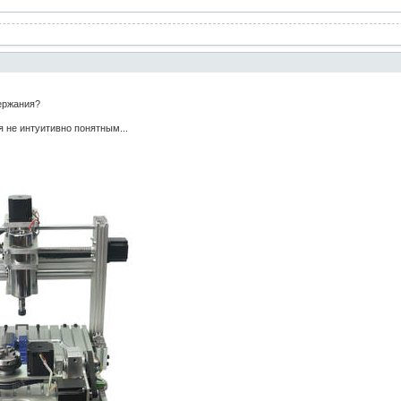
держания?
 не интуитивно понятным...