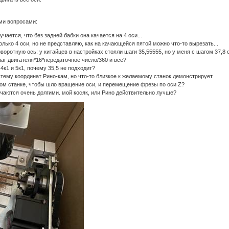
ми вопросами:
учается, что без задней бабки она качается на 4 оси...
лько 4 оси, но не представляю, как на качающейся пятой можно что-то вырезать...
воротную ось: у китайцев в настройках стояли шаги 35,55555, но у меня с шагом 37,8 
шаг двигателя*16*передаточное число/360 и все?
4к1 и 5к1, почему 35,5 не подходит?
стему координат Рино-кам, но что-то близкое к желаемому станок демонстрирует.
рном станке, чтобы шло вращение оси, и перемещение фрезы по оси Z?
лучаются очень долгими. мой косяк, или Рино действительно лучше?