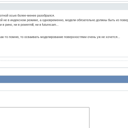
ротной осью более-менее разобрался.
ей не в индексном режиме, а одновременно, модели обязательно должны быть из пове
в рино, ни в powermill, ни в futurecam...
ак-то помню, то осваивать моделирование поверхностями очень уж не хочется...