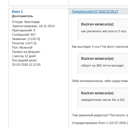
Енот 1
Поделиться
10-07-2020 22:35:27
Долгожитель
Откуда:
Краснодар
Baziran написал(а):
Зарегистрирован
: 18-11-2014
Приглашений:
0
как увеличить жесткость 5 оси
Сообщений:
657
Уважение:
[+132/-0]
Позитив:
[+67/-2]
Как выглядит 5 ось? На фото трехосе
Пол:
Мужской
Провел на форуме:
1 месяц 12 дней
Baziran написал(а):
Последний визит:
20-03-2026 11:12:55
оборот на 360 четче выходит.
Либо математически, либо средствам
Baziran написал(а):
передаточное число 4к1 и 5к1
Там ременной редуктор? Посчитать зу
Отредактировано Енот 1 (10-07-2020 2