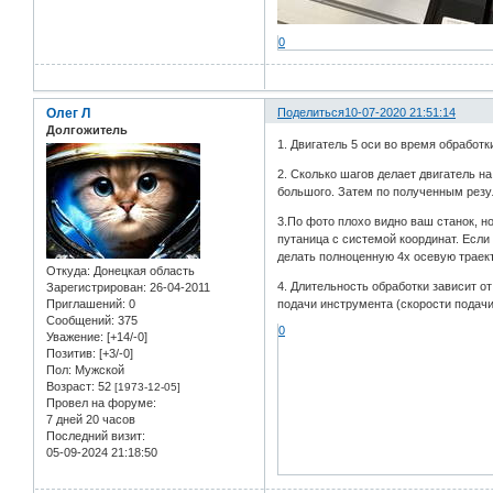
0
Олег Л
Поделиться
10-07-2020 21:51:14
Долгожитель
1. Двигатель 5 оси во время обработк
2. Сколько шагов делает двигатель н
большого. Затем по полученным резу
3.По фото плохо видно ваш станок, но
путаница с системой координат. Если
делать полноценную 4х осевую траект
Откуда:
Донецкая область
4. Длительность обработки зависит о
Зарегистрирован
: 26-04-2011
Приглашений:
0
подачи инструмента (скорости подачи
Сообщений:
375
0
Уважение:
[+14/-0]
Позитив:
[+3/-0]
Пол:
Мужской
Возраст:
52
[1973-12-05]
Провел на форуме:
7 дней 20 часов
Последний визит:
05-09-2024 21:18:50