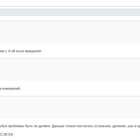
вик с 4-ой осью вращения.
и измерений.
бья проблемы быть не должно. Дальше только посчитать остальное, деление, шаг и п
2:36:34)