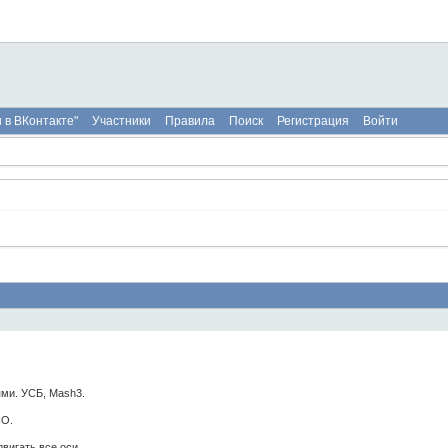
 в ВКонтакте"
Участники
Правила
Поиск
Регистрация
Войти
ями. УСБ, Mash3.
ПО.
двигать все оси.