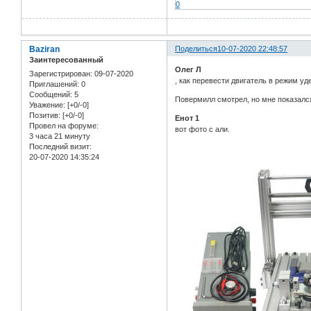
0
Baziran
Поделиться
10-07-2020 22:48:57
Заинтересованный
Олег Л
Зарегистрирован
: 09-07-2020
, как перевести двигатель в режим у
Приглашений:
0
Сообщений:
5
Повермилл смотрел, но мне показался
Уважение:
[+0/-0]
Позитив:
[+0/-0]
Енот 1
Провел на форуме:
вот фото с али.
3 часа 21 минуту
Последний визит:
20-07-2020 14:35:24