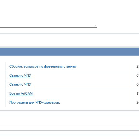
Сборник вопросов по фрезерным станкам
2
Станки с ЧПУ
0
Станки с ЧПУ
0
Все по ArtCAM
1
Программы для ЧПУ-фрезеров.
2