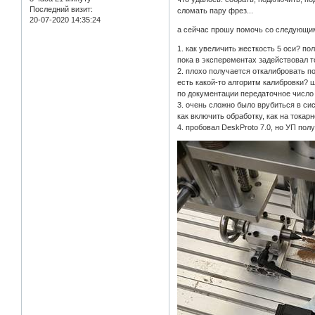
Последний визит:
сломать пару фрез...
20-07-2020 14:35:24
а сейчас прошу помочь со следующи
1. как увеличить жесткость 5 оси? пол
пока в эксперементах задействовал то
2. плохо получается откалибровать по
есть какой-то алгоритм калибровки? 
по документации передаточное число 
3. очень сложно было врубиться в си
как включить обработку, как на тока
4. пробовал DeskProto 7.0, но УП по