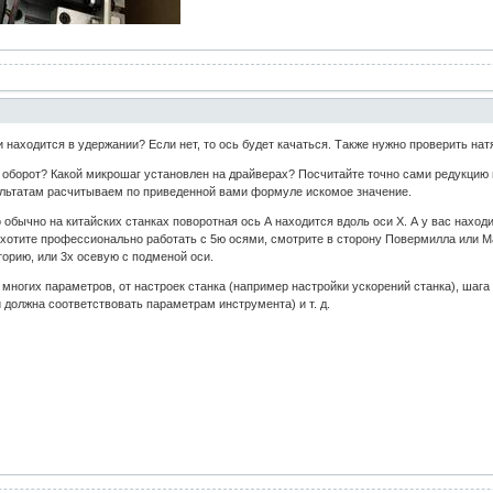
и находится в удержании? Если нет, то ось будет качаться. Также нужно проверить нат
а оборот? Какой микрошаг установлен на драйверах? Посчитайте точно сами редукцию
льтатам расчитываем по приведенной вами формуле искомое значение.
 обычно на китайских станках поворотная ось А находится вдоль оси Х. А у вас наход
 хотите профессионально работать с 5ю осями, смотрите в сторону Повермилла или Ма
орию, или 3х осевую с подменой оси.
т многих параметров, от настроек станка (например настройки ускорений станка), ша
 должна соответствовать параметрам инструмента) и т. д.