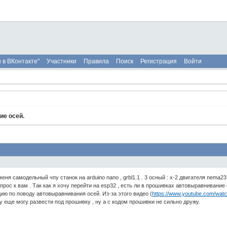
 в ВКонтакте"
Участники
Правила
Поиск
Регистрация
Войти
ие осей.
ня самодельный чпу станок на arduino nano , grbl1.1 . 3 осный : x-2 двигателя nema2
прос к вам . Так как я хочу перейти на esp32 , есть ли в прошивках автовыравнивани
ию по поводу автовыравнивания осей. Из-за этого видео (
https://www.youtube.com/wat
у еще могу развести под прошивку , ну а с кодом прошивки не сильно дружу.