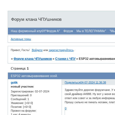
Форум клана ЧПУшников
Наш фирменный клуб!!!"Форум А"
Форум
Мы в ТЕЛЕГРАММе"
"Мы
Активные темы
Привет, Гость!
Войдите
или
зарегистрируйтесь
.
»
Форум клана ЧПУшников
»
Станки с ЧПУ
»
ESP32 автовыравниван
Страница:
1
ESP32 автовыравнивание осей.
golik
Поделиться
04-07-2024 11:36:38
новый участник
Здравствуйте дорогие форумчане. У ме
Зарегистрирован
: 02-07-2024
свой драйвер A4988. Ну вот у меня во
Приглашений:
0
ответ или совет и за любую информац
Сообщений:
1
Прошу сильно не пинать ногами, плат
Уважение:
[+0/-0]
Позитив:
[+0/-0]
0
Провел на форуме:
1 час 4 минуты