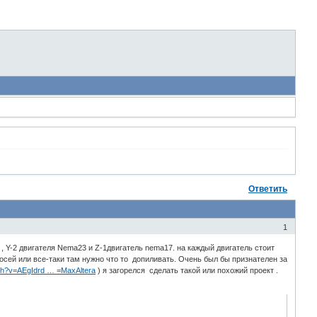
Ответить
1
3 , Y-2 двигателя Nema23 и Z-1двигатель nema17. на каждый двигатель стоит
е осей или все-таки там нужно что то допиливать. Очень был бы признателен за
ch?v=AEgIdrd … =MaxAltera
) я загорелся сделать такой или похожий проект .