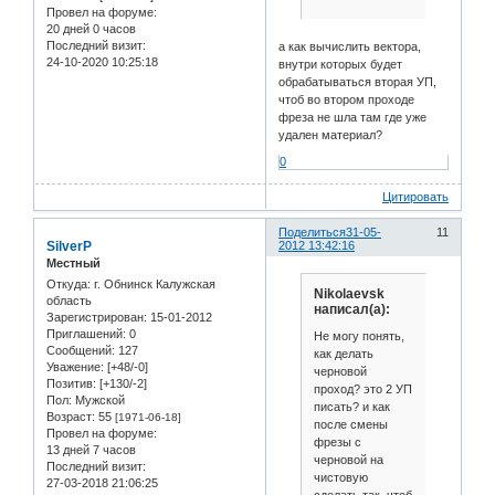
Провел на форуме:
20 дней 0 часов
Последний визит:
а как вычислить вектора,
24-10-2020 10:25:18
внутри которых будет
обрабатываться вторая УП,
чтоб во втором проходе
фреза не шла там где уже
удален материал?
0
Цитировать
Поделиться
31-05-
11
SilverP
2012 13:42:16
Местный
Откуда:
г. Обнинск Калужская
Nikolaevsk
область
написал(а):
Зарегистрирован
: 15-01-2012
Приглашений:
0
Не могу понять,
Сообщений:
127
как делать
Уважение:
[+48/-0]
черновой
Позитив:
[+130/-2]
проход? это 2 УП
Пол:
Мужской
писать? и как
Возраст:
55
[1971-06-18]
после смены
Провел на форуме:
фрезы с
13 дней 7 часов
черновой на
Последний визит:
чистовую
27-03-2018 21:06:25
сделать так, чтоб