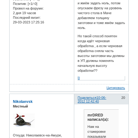
и жмём задать ноль, потом
Позитив:
[+1/-0]
опускаем фрезу на уровень
Провел на форуме:
2 дня 19 часов
чистого стола в Маче
Последний визит:
добавляем толщину
29-03-2023 17:25:16
заготовки и тоже жмём задать
ноль.
Но такой способ понятен
когда идёт черновая
обработка , а если черновая
обработка сняла часть
высоты заготовки мы должны
в УП должны поменять
начальную высоту
обработки??
0
Цитировать
Поделиться
10-06-
20
Nikolaevsk
2012 12:42:40
Местный
mrDRED
написал(а):
Нам на
стажеровке
Откуда:
Николаевск-на-Амуре,
показывали