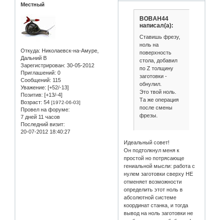
Местный
BOBAH44
написал(а):
Ставишь фрезу,
ноль на
Откуда:
Николаевск-на-Амуре,
поверхность
Дальний В
стола, добавил
Зарегистрирован
: 30-05-2012
по Z толщину
Приглашений:
0
заготовки -
Сообщений:
115
обнулил.
Уважение:
[+52/-13]
Это твой ноль.
Позитив:
[+13/-4]
Та же операция
Возраст:
54
[1972-06-03]
после смены
Провел на форуме:
фрезы.
7 дней 11 часов
Последний визит:
20-07-2012 18:40:27
Идеальный совет!
Он подтолкнул меня к
простой но потрясающе
гениальной мысли: работа с
нулем заготовки сверху НЕ
отменяет возможности
определить этот ноль в
абсолютной системе
координат станка, и тогда
вывод на ноль заготовки не