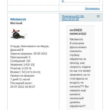
0
Цитировать
Поделиться
11-06-
22
Nikolaevsk
2012 02:57:59
Местный
mrDRED
написал(а):
Nikolaevsk
В описании
Откуда:
Николаевск-на-Амуре,
фреза можно
Дальний В
поменять
Зарегистрирован
: 30-05-2012
глубину
Приглашений:
0
обработки за
Сообщений:
115
проход, шаг,
Уважение:
[+52/-13]
скорость подачи
Позитив:
[+13/-4]
но как это может
Возраст:
54
[1972-06-03]
провлиять на то
Провел на форуме:
чтоб фреза по
7 дней 11 часов
воздуху не
Последний визит:
елозила??? Вы
20-07-2012 18:40:27
наверно ещё
меняете
начальный
уровень
обработки??