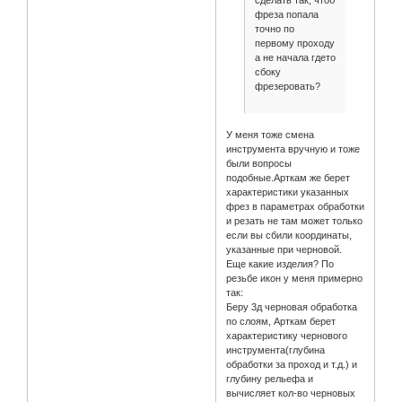
фреза попала
точно по
первому проходу
а не начала гдето
сбоку
фрезеровать?
У меня тоже смена
инструмента вручную и тоже
были вопросы
подобные.Арткам же берет
характеристики указанных
фрез в параметрах обработки
и резать не там может только
если вы сбили координаты,
указанные при черновой.
Еще какие изделия? По
резьбе икон у меня примерно
так:
Беру 3д черновая обработка
по слоям, Арткам берет
характеристику чернового
инструмента(глубина
обработки за проход и т.д.) и
глубину рельефа и
вычисляет кол-во черновых