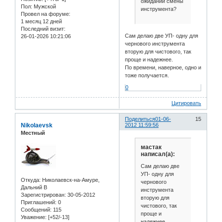
ожидании смены
Пол:
Мужской
инструмента?
Провел на форуме:
1 месяц 12 дней
Последний визит:
Сам делаю две УП- одну для
26-01-2026 10:21:06
чернового инструмента
вторую для чистового, так
проще и надежнее.
По времени, наверное, одно и
тоже получается.
0
Цитировать
Поделиться
01-06-
15
Nikolaevsk
2012 11:59:56
Местный
мастак
написал(а):
Сам делаю две
УП- одну для
Откуда:
Николаевск-на-Амуре,
чернового
Дальний В
инструмента
Зарегистрирован
: 30-05-2012
вторую для
Приглашений:
0
чистового, так
Сообщений:
115
проще и
Уважение:
[+52/-13]
надежнее.