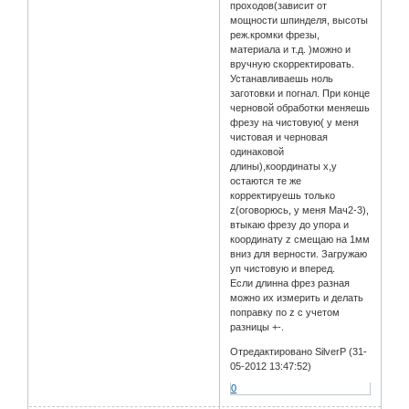
проходов(зависит от
мощности шпинделя, высоты
реж.кромки фрезы,
материала и т.д. )можно и
вручную скорректировать.
Устанавливаешь ноль
заготовки и погнал. При конце
черновой обработки меняешь
фрезу на чистовую( у меня
чистовая и черновая
одинаковой
длины),координаты x,y
остаются те же
корректируешь только
z(оговорюсь, у меня Мач2-3),
втыкаю фрезу до упора и
координату z смещаю на 1мм
вниз для верности. Загружаю
уп чистовую и вперед.
Если длинна фрез разная
можно их измерить и делать
поправку по z с учетом
разницы +-.
Отредактировано SilverP (31-
05-2012 13:47:52)
0