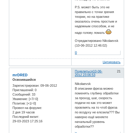
P.S. может быть это не
правильно с точки зрения
теории, но на практике
оказалось очень простым и
надежным способом, и не
надо голову ломать
Отредактировано Nikolaevsk
(10-06-2012 12:46:02)
0
Цитировать
Поделиться
10-06-
21
mrDRED
2012 23:06:53
Освоившийся
Nikolaevsk
Зарегистрирован
: 09-06-2012
В описании фреза можно
Приглашений:
0
поменять глубину обработки
Сообщений:
33
за проход, шаг, скорость
Уважение:
[+7/-0]
подачи но как это может
Позитив:
[+1/-0]
провлиять на то чтоб фреза
Провел на форуме:
2 дня 19 часов
по воздуху не елозила??? Вы
Последний визит:
наверно ещё меняете
29-03-2023 17:25:16
начальный уровень
обработки??