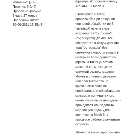
фрезере.Использую связку
Уважение:
[+0/-0]
ArtCAM 9 + Mach 3.
Позитив:
[+0/-0]
Провел на форуме:
Столкнулся с такой
3 часа 37 минут
проблемой: При создании
Последний визит:
черновой обработки по Z
30-06-2011 16:35:48
(змейкой) если в слое
встречается "островок"
(см.рисунок) ,то ArtCAM
обходит его с боку,а дальше
,над "островком" без
снижения скорости входит в
материал всем диаметром
фрезы.И таких участков
может быть много ,если
сложный рельеф модели.
Может в случае с деревом
или пластиком это не
критично(не знаю,не
пробовал),но я обрабатываю
мрамор и получается ого
какая нагрузка на шпиндель! -
приходится или задавать
медленную подачу,или
вручную , в Mach 3 в
процессе работы уменьшать
скорость.
Можно ли как-то программно