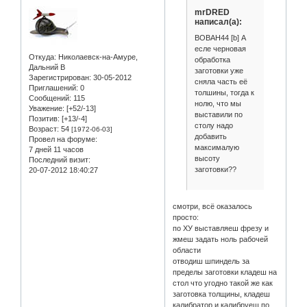
mrDRED
написал(а):
BOBAH44 [b] А
есле черновая
Откуда:
Николаевск-на-Амуре,
обработка
Дальний В
заготовки уже
Зарегистрирован
: 30-05-2012
сняла часть её
Приглашений:
0
толшины, тогда к
Сообщений:
115
нолю, что мы
Уважение:
[+52/-13]
выставили по
Позитив:
[+13/-4]
столу надо
Возраст:
54
[1972-06-03]
добавить
Провел на форуме:
максималую
7 дней 11 часов
высоту
Последний визит:
заготовки??
20-07-2012 18:40:27
смотри, всё оказалось
просто:
по ХУ выставляеш фрезу и
жмеш задать ноль рабочей
области
отводиш шпиндель за
пределы заготовки кладеш на
стол что угодно такой же как
заготовка толщины, кладеш
калибратор и калибруеш по