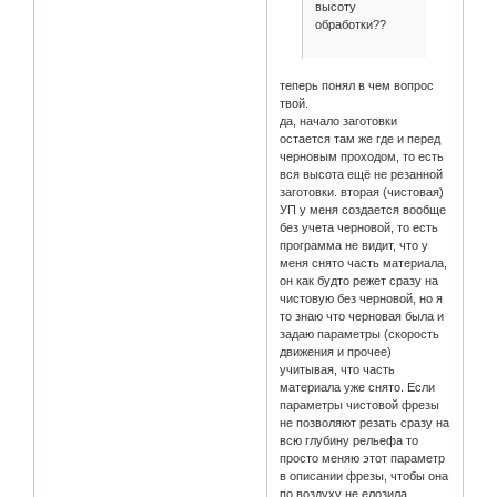
высоту
обработки??
теперь понял в чем вопрос
твой.
да, начало заготовки
остается там же где и перед
черновым проходом, то есть
вся высота ещё не резанной
заготовки. вторая (чистовая)
УП у меня создается вообще
без учета черновой, то есть
программа не видит, что у
меня снято часть материала,
он как будто режет сразу на
чистовую без черновой, но я
то знаю что черновая была и
задаю параметры (скорость
движения и прочее)
учитывая, что часть
материала уже снято. Если
параметры чистовой фрезы
не позволяют резать сразу на
всю глубину рельефа то
просто меняю этот параметр
в описании фрезы, чтобы она
по воздуху не елозила.