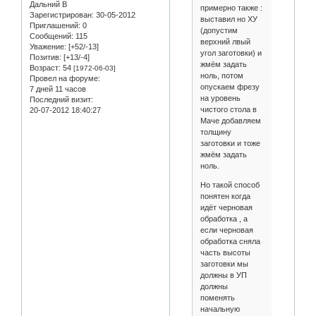
Дальний В
примерно также :
Зарегистрирован
: 30-05-2012
выставил но ХУ
Приглашений:
0
(допустим
Сообщений:
115
верхний лвый
Уважение:
[+52/-13]
угол заготовки) и
Позитив:
[+13/-4]
жмём задать
Возраст:
54
[1972-06-03]
ноль, потом
Провел на форуме:
опускаем фрезу
7 дней 11 часов
на уровень
Последний визит:
чистого стола в
20-07-2012 18:40:27
Маче добавляем
толщину
заготовки и тоже
жмём задать
ноль.
Но такой способ
понятен когда
идёт черновая
обработка , а
если черновая
обработка сняла
часть высоты
заготовки мы
должны в УП
должны
поменять
начальную