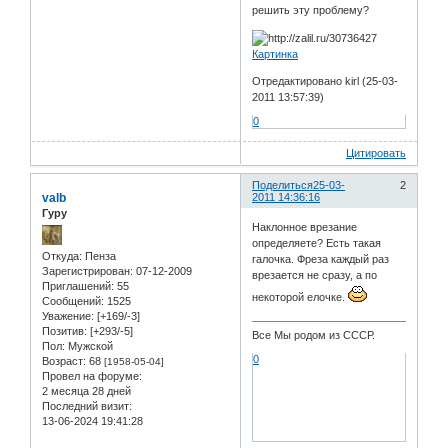
решить эту проблему?
Картинка
Отредактировано kirl (25-03-
2011 13:57:39)
0
Цитировать
Поделиться
25-03-
2
valb
2011 14:36:16
Гуру
Наклонное врезание
определяете? Есть такая
Откуда:
Пенза
галочка. Фреза каждый раз
Зарегистрирован
: 07-12-2009
врезается не сразу, а по
Приглашений:
55
некоторой елочке.
Сообщений:
1525
Уважение:
[+169/-3]
Позитив:
[+293/-5]
Все Мы родом из СССР.
Пол:
Мужской
0
Возраст:
68
[1958-05-04]
Провел на форуме:
2 месяца 28 дней
Последний визит:
13-06-2024 19:41:28