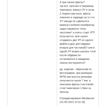
А при смене фрезы?
так вот, прогнал я например
черновую, вернул XY в нули,
Z поднял вручную, фрезу
поменял в надежде на то что
XY никуда не сдвинулся,
жамкнул мобиле калибратор,
задал параметр "ноль
заготовки" и опять старт УП?
получается, мне нужно
создавать две УП из одного
файла (одну для обдирки
вторую для чистовой)? или в
одной УП можно указать чтоб
после обдирки он
остановился в ожидании
смены инструмента?
да, изделие - барельеф по
фотографии, при размерах
50*50 мм высота рельефа
получается около 7 мм. в
описании фрезы (чистовой)
стоит максимум 1,5мм за
проход.
Отредактировано Nikolaevsk
(31-05-2012 14:11:18)