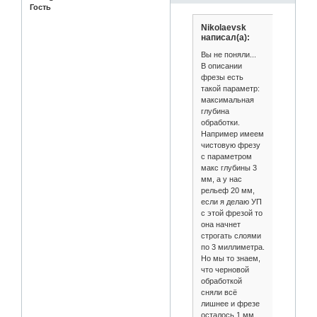
Гость
Nikolaevsk
написал(а):
Вы не поняли...
В описании
фрезы есть
такой параметр:
максимальная
глубина
обработки.
Например имеем
чистовую фрезу
с параметром
макс глубины 3
мм, а у нас
рельеф 20 мм,
если я делаю УП
с этой фрезой то
она начнет
строгать слоями
по 3 миллиметра.
Но мы то знаем,
что черновой
обработкой
сняли всё
лишнее и фрезе
осталось 1 мм