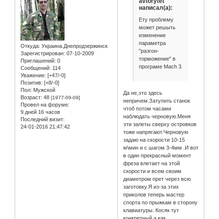
avtorytet
написал(а):
Ету проблему
может решыть
изменение
параметра
Откуда:
Украина.Днепродзержинск
"разгон-
Зарегистрирован
: 07-10-2009
торможение" в
Приглашений:
0
програме Mach 3.
Сообщений:
114
Уважение:
[+47/-0]
Позитив:
[+8/-0]
Пол:
Мужской
Да не,это здесь
Возраст:
48
[1977-09-09]
непричем.Затупить станок
Провел на форуме:
чтоб потом часами
9 дней 16 часов
наблюдать черновую.Меня
Последний визит:
эти залеты сверху островков
24-01-2016 21:47:42
тоже напрягают.Черновую
задаю на скорости 10-15
м\мин и с шагом 3-4мм .И вот
в один прекрасный момент
фреза влетает на этой
скорости и всем своим
диаметром прет через всю
заготовку.Я из-за этих
приколов теперь мастер
спорта по прыжкам в сторону
клавиатуры. Косяк тут
конкретный,а как