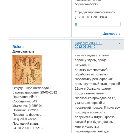
боротсья???Хз...
Отредактировано grin-mpx
(13-04-2011 20:51:03)
0
Цитировать
Поделиться
30-05-
7
Bukata
2012 01:24:49
Долгожитель
что не создавать тему
спрошу здесь, вроде
актуально:
я часто при черновой
обработке использую
"обработку рельефа" как
промежуточный этап, фрезой
Откуда:
Україна/Лебедин
12мм с большим шагом.
Зарегистрирован
: 29-05-2012
Когда ставлю галку
Приглашений:
0
"несколько проходов по z",
Сообщений:
549
указываю первый и
Уважение:
[+289/-0]
последний проход. К примеру
Позитив:
[+229/-10]
проходов по высоте
Провел на форуме:
получится 4 штуки, фреза
20 дней 0 часов
каждый раз будет делать
Последний визит:
много холостых
24-10-2020 10:25:18
перемещений там где