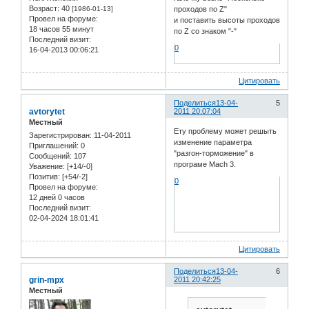
Возраст:
40
[1986-01-13]
проходов по Z"
Провел на форуме:
и поставить высоты проходов
18 часов 55 минут
по Z со знаком "-"
Последний визит:
0
16-04-2013 00:06:21
Цитировать
Поделиться
13-04-
5
avtorytet
2011 20:07:04
Местный
Ету проблему может решыть
Зарегистрирован
: 11-04-2011
изменение параметра
Приглашений:
0
"разгон-торможение" в
Сообщений:
107
програме Mach 3.
Уважение:
[+14/-0]
Позитив:
[+54/-2]
0
Провел на форуме:
12 дней 0 часов
Последний визит:
02-04-2024 18:01:41
Цитировать
Поделиться
13-04-
6
grin-mpx
2011 20:42:25
Местный