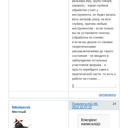
рельефа ему, грубо говоря,
накакать - какая глубина
обработки стоит у
инструмента, он будет резать
весь рельеф сразу на всю
глубину, причем любым
инструментом - если только
вы не установите галочку
(обработка по слоям)
и если вы дошли со своими
теоретическими
умозаключениями до такого
состояния - не вводите в
заблуждение остальных
участников форума - а
просто перейдите сами к
практической части -то есть к
работе на станке....
0
Цитировать
Поделиться
11-06-
24
Nikolaevsk
2012 16:47:15
Местный
Energizer
написал(а):