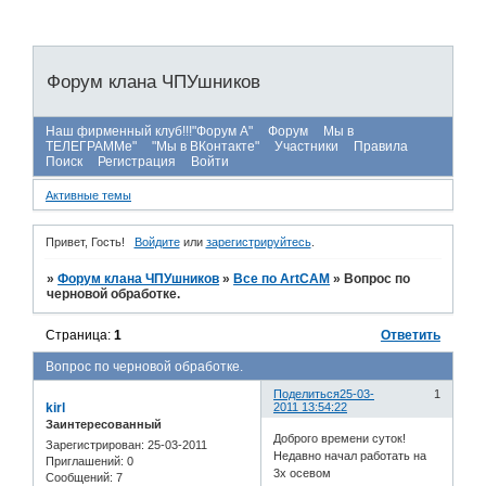
Форум клана ЧПУшников
Наш фирменный клуб!!!"Форум А"
Форум
Мы в
ТЕЛЕГРАММе"
"Мы в ВКонтакте"
Участники
Правила
Поиск
Регистрация
Войти
Активные темы
Привет, Гость!
Войдите
или
зарегистрируйтесь
.
»
Форум клана ЧПУшников
»
Все по ArtCAM
»
Вопрос по
черновой обработке.
Страница:
1
Ответить
Вопрос по черновой обработке.
Поделиться
25-03-
1
kirl
2011 13:54:22
Заинтересованный
Доброго времени суток!
Зарегистрирован
: 25-03-2011
Недавно начал работать на
Приглашений:
0
3х осевом
Сообщений:
7