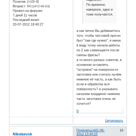
Позитив:
[+13/-4]
По времени,
Возраст:
54
[1972-06-03]
наверное, одно и
Провел на форуме:
тоже получается.
7 дней 11 часов
Последний визит:
20-07-2012 18:40:27
а как лично Вы добиваетесь
того, чтобы чистовой прогон
был "там где нужно", я имею
в виду точку начала работы
по Z как совмещаете после
смены фрезы?
а то много разных советов, в
основном оставлять
"островок" на поверхности
заготовки или считать нулём
нижнюю её часть, а как быть
если в обработке вся
поверхность? а указывать
началом координат нижнюю
часть заготовки очень не
хочется?
0
Цитировать
Поделиться
01-06-
16
Nikolaevsk
2012 13:44:15