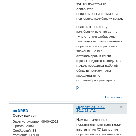
зэт. ХУ при этом не
сбиваются.
после смены инструмента
повторяеш калибровку по зэт.
если на станке нету
калибровки нуля по зэт, то
тупо от стола добавляеш
толщину заготовки, главное и
первый и второй раз одно
значение, но без
автокалибровки кончик
фрезы придется выводить в
начало координат рабочей
области по всем трем
координатам, с
автокалибратором проще.
0
Цитировать
Поделиться
10-06-
19
mrDRED
2012 12:17:14
Освоившийся
Нам на стажеровке
Зарегистрирован
: 09-06-2012
показывали примерно также :
Приглашений:
0
выставил но ХУ (допустим
Сообщений:
33
верхний лвый угол заготовки)
Уважение:
[+7/-0]