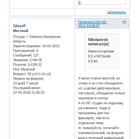
0
Цитировать
Поделиться
31-05-
13
SilverP
2012 14:28:07
Местный
Откуда:
г. Обнинск Калужская
Nikolaevsk
область
написал(а):
Зарегистрирован
: 15-01-2012
Приглашений:
0
Имеется арткам
Сообщений:
127
8,1 и NCStudio
Уважение:
[+48/-0]
5.5.60
Позитив:
[+130/-2]
Пол:
Мужской
Возраст:
55
[1971-06-18]
У меня станок простой, по
Провел на форуме:
этому я не стал объединять
13 дней 7 часов
Последний визит:
уп, а делаю две(черновую,
27-03-2018 21:06:25
чистовую), объединял только
черновую и контур.
А по НС студио не подскажу,
уж извините. Надо в
программы для чпу-
фрезеров, там есть
отдельная тема.
И, пожалуйста, почитайте
повнимательней, на форуме
много полезной инфы(порой