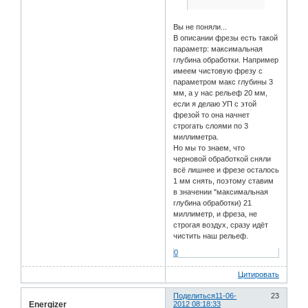
Вы не поняли...
В описании фрезы есть такой
параметр: максимальная
глубина обработки. Например
имеем чистовую фрезу с
параметром макс глубины 3
мм, а у нас рельеф 20 мм,
если я делаю УП с этой
фрезой то она начнет
строгать слоями по 3
миллиметра.
Но мы то знаем, что
черновой обработкой сняли
всё лишнее и фрезе осталось
1 мм снять, поэтому ставим
в значении "максимальная
глубина обработки) 21
миллиметр, и фреза, не
строгая воздух, сразу идёт
чистить наш рельеф.
0
Цитировать
Поделиться
11-06-
23
Energizer
2012 08:18:33