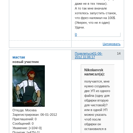
даже не в тех темах).
А то так мне вначале
хотелось запустить станок,
что фрез наломал на 100$.
(Уверен, что не я один)
Удачи.
0
Цитировать
Поделиться
01-06-
14
мастак
2012 11:06:17
новый участник
Nikolaevsk
написал(а):
получается, мне
нужно создавать
две УП из одного
файла (одну для
обдирки вторую
для чистовой)?
или в одной УП
Откуда:
Москва
можно указать
Зарегистрирован
: 06-01-2012
Приглашений:
0
чтоб после
Сообщений:
0
обдирки он
Уважение:
[+104/-0]
остановился в
Позитив:
[+475/-1]