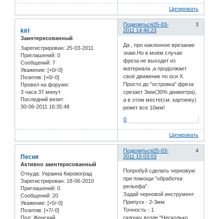
Цитировать
Поделиться
25-03-
3
kirl
2011 14:46:23
Заинтересованный
Да , про наклонное врезание
Зарегистрирован
: 25-03-2011
знаю.Но в моём случае
Приглашений:
0
фреза не выходит из
Сообщений:
7
материала ,а продолжает
Уважение:
[+0/-0]
своё движение по оси Х.
Позитив:
[+0/-0]
Просто до "островка" фреза
Провел на форуме:
3 часа 37 минут
срезает 3мм(30% диаметра),
Последний визит:
а в этом месте(см. картинку)
30-06-2011 16:35:48
режет все 10мм!
0
Цитировать
Поделиться
25-03-
4
Песня
2011 15:03:03
Активно заинтересованный
Попробуй сделать черновую
Откуда:
Украина Кировоград
при помощи "обработка
Зарегистрирован
: 18-06-2010
рельефа".
Приглашений:
0
Задай черновой инструмент
Сообщений:
20
Припуск - 2-3мм
Уважение:
[+5/-0]
Точность - 1
Позитив:
[+7/-0]
Пол:
Женский
галочку возле "Несколько