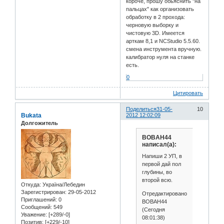
короче, прошу обьяснить "на
пальцах" как организовать
обработку в 2 прохода:
черновую выборку и
чистовую 3D. Имеется
арткам 8,1 и NCStudio 5.5.60.
смена инструмента вручную.
калибратор нуля на станке
есть.
0
Цитировать
Поделиться
31-05-
10
Bukata
2012 12:02:09
Долгожитель
BOBAH44
написал(а):
Напиши 2 УП, в
первой дай пол
глубины, во
второй всю.
Откуда:
Україна/Лебедин
Зарегистрирован
: 29-05-2012
Отредактировано
Приглашений:
0
BOBAH44
Сообщений:
549
(Сегодня
Уважение:
[+289/-0]
08:01:38)
Позитив:
[+229/-10]