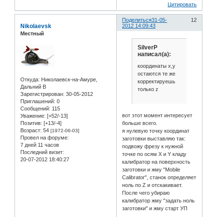
Цитировать
Поделиться
31-05-
12
Nikolaevsk
2012 14:09:43
Местный
SilverP
написал(а):
координаты x,y
остаются те же
Откуда:
Николаевск-на-Амуре,
корректируешь
Дальний В
только z
Зарегистрирован
: 30-05-2012
Приглашений:
0
Сообщений:
115
вот этот момент интересует
Уважение:
[+52/-13]
Позитив:
[+13/-4]
больше всего.
Возраст:
54
[1972-06-03]
я нулевую точку координат
Провел на форуме:
заготовки выставляю так:
7 дней 11 часов
подвожу фрезу к нужной
Последний визит:
точке по осям Х и Y кладу
20-07-2012 18:40:27
калибратор на поверхность
заготовки и жму "Mobile
Calibrator", станок определяет
ноль по Z и отскакивает.
После чего убираю
калибратор жму "задать ноль
заготовки" и жму старт УП