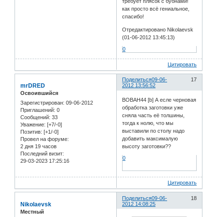
требует плясок с бубнами!
как просто всё гениальное,
спасибо!
Отредактировано Nikolaevsk
(01-06-2012 13:45:13)
0
Цитировать
Поделиться
09-06-
17
mrDRED
2012 13:56:52
Освоившийся
BOBAH44 [b] А есле черновая
Зарегистрирован
: 09-06-2012
обработка заготовки уже
Приглашений:
0
сняла часть её толшины,
Сообщений:
33
тогда к нолю, что мы
Уважение:
[+7/-0]
выставили по столу надо
Позитив:
[+1/-0]
добавить максималую
Провел на форуме:
2 дня 19 часов
высоту заготовки??
Последний визит:
0
29-03-2023 17:25:16
Цитировать
Поделиться
09-06-
18
Nikolaevsk
2012 14:08:25
Местный