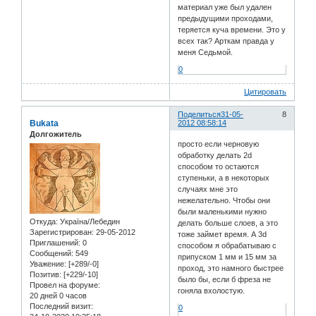
материал уже был удален
предыдущими проходами,
теряется куча времени. Это у
всех так? Арткам правда у
меня Седьмой.
0
Цитировать
Поделиться
31-05-
8
Bukata
2012 08:58:14
Долгожитель
просто если черновую
обработку делать 2d
способом то остаются
ступеньки, а в некоторых
случаях мне это
нежелательно. Чтобы они
были маленькими нужно
Откуда:
Україна/Лебедин
делать больше слоев, а это
Зарегистрирован
: 29-05-2012
тоже займет время. А 3d
Приглашений:
0
способом я обрабатываю с
Сообщений:
549
припуском 1 мм и 15 мм за
Уважение:
[+289/-0]
проход, это намного быстрее
Позитив:
[+229/-10]
было бы, если б фреза не
Провел на форуме:
гоняла вхолостую.
20 дней 0 часов
Последний визит:
0