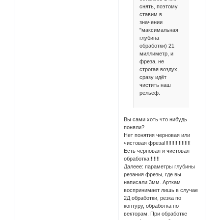
снять, поэтому
ставим в
значении
"максимальная
глубина
обработки) 21
миллиметр, и
фреза, не
строгая воздух,
сразу идёт
чистить наш
рельеф.
Вы сами хоть что нибудь
поняли?
Нет понятия черновая или
чистовая фреза!!!!!!!!!!!!!!!!!!
Есть черновая и чистовая
обработка!!!!!!!
Далеее: параметры глубины
резания фрезы, где вы
написали 3мм. Арткам
воспринимает лишь в случае
2Д обработки, резка по
контуру, обработка по
векторам. При обработке