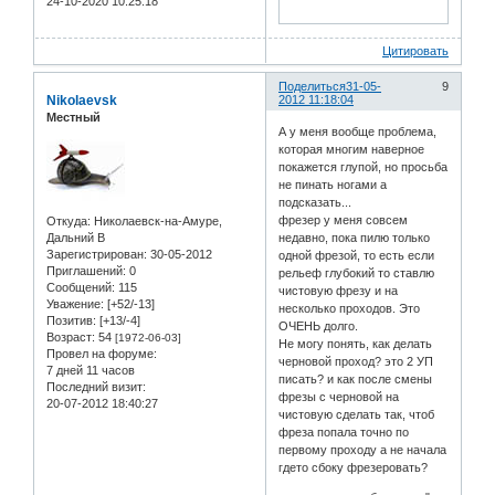
24-10-2020 10:25:18
Цитировать
Поделиться
31-05-
9
Nikolaevsk
2012 11:18:04
Местный
А у меня вообще проблема,
которая многим наверное
покажется глупой, но просьба
не пинать ногами а
подсказать...
фрезер у меня совсем
Откуда:
Николаевск-на-Амуре,
Дальний В
недавно, пока пилю только
Зарегистрирован
: 30-05-2012
одной фрезой, то есть если
Приглашений:
0
рельеф глубокий то ставлю
Сообщений:
115
чистовую фрезу и на
Уважение:
[+52/-13]
несколько проходов. Это
Позитив:
[+13/-4]
ОЧЕНЬ долго.
Возраст:
54
[1972-06-03]
Не могу понять, как делать
Провел на форуме:
черновой проход? это 2 УП
7 дней 11 часов
писать? и как после смены
Последний визит:
фрезы с черновой на
20-07-2012 18:40:27
чистовую сделать так, чтоб
фреза попала точно по
первому проходу а не начала
гдето сбоку фрезеровать?