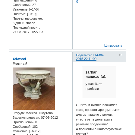
Приглашений:
0
0
Сообщений:
27
Уважение:
[+1/-0]
Позитив:
[+0/-0]
Провел на форуме:
3 дня 10 часов
Последний визит:
27-08-2017 20:27:53
Цитировать
Поделиться
14-06-
13
4dwood
2015 22:11:00
Местный
zarhar
написал(а):
у нас % от
прибыли
Он что, в бизнес вложился
тоже, процент аренды платит,
Откуда:
Москва. Юбутово
аммортизацию станков,
Зарегистрирован
: 07-05-2012
участвует в деньгами в
Приглашений:
0
рекламе продукции?
Сообщений:
102
А проценты в налоговую тоже
Уважение:
[+69/-2]
платит?