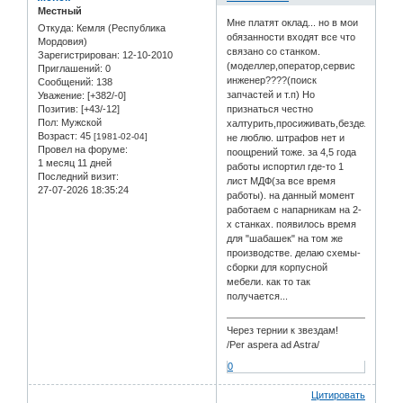
Местный
Мне платят оклад... но в мои
Откуда:
Кемля (Республика
обязанности входят все что
Мордовия)
связано со станком.
Зарегистрирован
: 12-10-2010
(моделлер,оператор,сервис
Приглашений:
0
инженер????(поиск
Сообщений:
138
запчастей и т.п) Но
Уважение:
[+382/-0]
Позитив:
[+43/-12]
признаться честно
Пол:
Мужской
халтурить,просиживать,бездельничат
Возраст:
45
[1981-02-04]
не люблю. штрафов нет и
Провел на форуме:
поощрений тоже. за 4,5 года
1 месяц 11 дней
работы испортил где-то 1
Последний визит:
лист МДФ(за все время
27-07-2026 18:35:24
работы). на данный момент
работаем с напарникам на 2-
х станках. появилось время
для "шабашек" на том же
производстве. делаю схемы-
сборки для корпусной
мебели. как то так
получается...
Через тернии к звездам!
/Per aspera ad Astra/
0
Цитировать