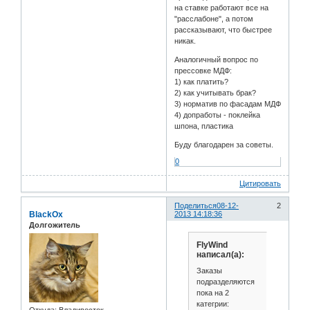
на ставке работают все на
"расслабоне", а потом
рассказывают, что быстрее
никак.
Аналогичный вопрос по
прессовке МДФ:
1) как платить?
2) как учитывать брак?
3) норматив по фасадам МДФ
4) допработы - поклейка
шпона, пластика
Буду благодарен за советы.
0
Цитировать
Поделиться
08-12-
2
BlackOx
2013 14:18:36
Долгожитель
FlyWind
написал(а):
Заказы
подразделяются
пока на 2
категрии: