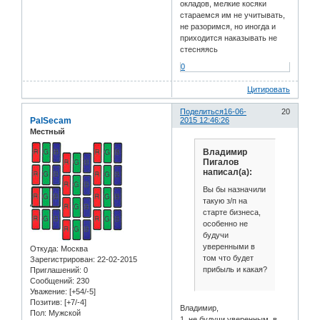
окладов, мелкие косяки
стараемся им не учитывать,
не разоримся, но иногда и
приходится наказывать не
стесняясь
0
Цитировать
Поделиться
16-06-
20
PalSecam
2015 12:46:26
Местный
Владимир
Пигалов
написал(а):
Вы бы назначили
такую з/п на
старте бизнеса,
особенно не
будучи
уверенными в
Откуда:
Москва
том что будет
Зарегистрирован
: 22-02-2015
прибыль и какая?
Приглашений:
0
Сообщений:
230
Уважение:
[+54/-5]
Позитив:
[+7/-4]
Владимир,
Пол:
Мужской
1. не будучи уверенным, в