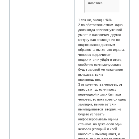
пластика
1 так же, оклад + %%
2 по обстоятельствам. одно
дело когда человек уже всё
умеет, и накосячил, другое -
когда у вас помещение не
подготовлено должным
образом, а вы хотите идеала.
человек подрочится-
подрочится и уйдёт в итоге,
особенно если минусовать
будут за своё же нежелание
вкладываться в
производство.
3 от количества человек, от
пресса и т.д. если пресс
перекидной и хотя бы пара
человек, то пока греется одна
закладка, вынимается и
выкладывается вторая, не
будете успевать
нафрезеровывать одним
станком. но даже если один
человек (который и клей
наносит, и выкладывает, и