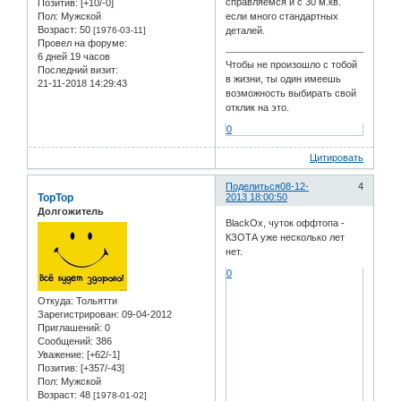
справляемся и с 30 м.кв.
Позитив:
[+10/-0]
Пол:
Мужской
если много стандартных
Возраст:
50
[1976-03-11]
деталей.
Провел на форуме:
6 дней 19 часов
Чтобы не произошло с тобой
Последний визит:
в жизни, ты один имеешь
21-11-2018 14:29:43
возможность выбирать свой
отклик на это.
0
Цитировать
Поделиться
08-12-
4
TopTop
2013 18:00:50
Долгожитель
BlackOx, чуток оффтопа -
КЗОТА уже несколько лет
нет.
0
Откуда:
Тольятти
Зарегистрирован
: 09-04-2012
Приглашений:
0
Сообщений:
386
Уважение:
[+62/-1]
Позитив:
[+357/-43]
Пол:
Мужской
Возраст:
48
[1978-01-02]