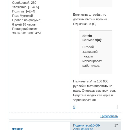
Сообщений:
230
Уважение:
[+54/-5]
Позитив:
[+7/-4]
Если есть штрафы, то
Пол:
Мужской
должны быть и премии.
Провел на форуме:
Однозначно (С).
6 дней 18 часов
Последний визит:
30-07-2018 00:04:51
detrin
написал(а):
С голой
зарплатой
тяжело
мотивировать
работников.
Назначьте з/п в 100 000
рублей и мотивировать не
надо. Очередь выстроиться.
Будете в людях как кур в в
зерне копаться.
0
Цитировать
Поделиться
16-06-
17
женек
2015 06:54:48