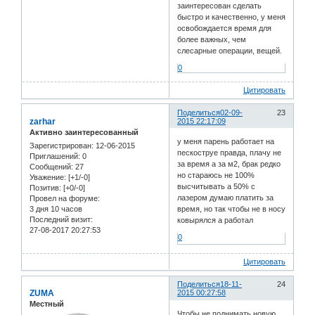
заинтересован сделать
быстро и качественно, у меня
освобождается время для
более важных, чем
слесарные операции, вещей.
0
Цитировать
Поделиться
02-09-
23
zarhar
2015 22:17:09
Активно заинтересованный
у меня парень работает на
Зарегистрирован
: 12-06-2015
пескоструе правда, плачу не
Приглашений:
0
за время а за м2, брак редко
Сообщений:
27
но стараюсь не 100%
Уважение:
[+1/-0]
высчитывать а 50% с
Позитив:
[+0/-0]
лазером думаю платить за
Провел на форуме:
3 дня 10 часов
время, но так чтобы не в носу
Последний визит:
ковырялся а работал
27-08-2017 20:27:53
0
Цитировать
Поделиться
18-11-
24
ZUMA
2015 00:27:58
Местный
Чтобы не поднимать новую