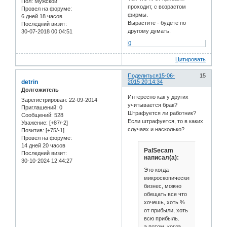
Пол:
Мужской
проходит, с возрастом
Провел на форуме:
фирмы.
6 дней 18 часов
Вырастите - будете по
Последний визит:
другому думать.
30-07-2018 00:04:51
0
Цитировать
Поделиться
15-06-
15
detrin
2015 20:14:34
Долгожитель
Интересно как у других
Зарегистрирован
: 22-09-2014
учитывается брак?
Приглашений:
0
Штрафуется ли работник?
Сообщений:
528
Если штрафуется, то в каких
Уважение:
[+87/-2]
случаях и насколько?
Позитив:
[+75/-1]
Провел на форуме:
14 дней 20 часов
PalSecam
Последний визит:
написал(а):
30-10-2024 12:44:27
Это когда
микроскопический
бизнес, можно
обещать все что
хочешь, хоть %
от прибыли, хоть
всю прибыль.
а потом, когда