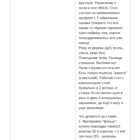
вручную. Управление с
пульта rznc-d5416. Стол
состоит из алюминиевого
профиля с Т-образными
пазами (покрыто это всё
каким-то чёрным паралоно-
хрен-поймёш чем, короче
попродавливалось всё уже
капец).
Режу из дерева (дуб, ясень,
ольха, реже бук).
Помещение 4х6м. Пылище
страшное. Вытяжки нет.
Пыле-стружко-отсоса нет.
Есть только пылесос "ракета"
(советский). Рабочий стол с
компьютером стоит
буквально в 2 метрах от
станка. Естественно шум и
весь в день в антишумных
наушниках, да ещё и вату в
уши запихиваю.
Что делается на станке:
1. Фрезеровка "фальш"-
колонн (накладки такие)(2
розетки 3D в корытце + 2 или
три паза 2D) - размеры