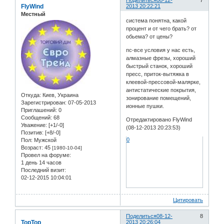
FlyWind
2013 20:22:21
Местный
система понятна, какой
процент и от чего брать? от
обьема? от цены?
пс-все условия у нас есть,
алмазные фрезы, хороший
быстрый станок, хороший
пресс, приток-вытяжка в
клеевой-прессовой-малярке,
антистатические покрытия,
Откуда:
Киев, Украина
зонирование помещений,
Зарегистрирован
: 07-05-2013
ионные пушки.
Приглашений:
0
Сообщений:
68
Отредактировано FlyWind
Уважение:
[+1/-0]
(08-12-2013 20:23:53)
Позитив:
[+8/-0]
0
Пол:
Мужской
Возраст:
45
[1980-10-04]
Провел на форуме:
1 день 14 часов
Последний визит:
02-12-2015 10:04:01
Цитировать
Поделиться
08-12-
8
TopTop
2013 20:26:04