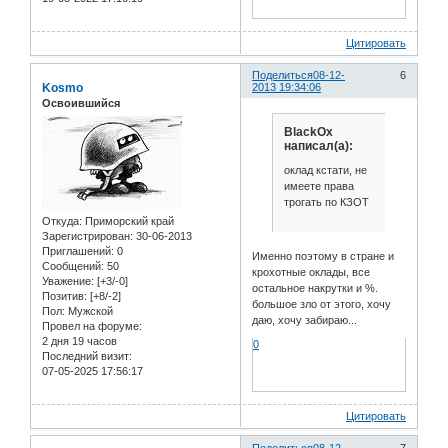
Цитировать
Поделиться
08-12-
6
Kosmo
2013 19:34:06
Освоившийся
BlackOx
написал(а):
оклад кстати, не
имеете права
трогать по КЗОТ
Откуда:
Приморский край
Зарегистрирован
: 30-06-2013
Приглашений:
0
Именно поэтому в стране и
Сообщений:
50
крохотные оклады, все
Уважение:
[+3/-0]
остальное накрутки и %.
Позитив:
[+8/-2]
большое зло от этого, хочу
Пол:
Мужской
даю, хочу забираю...
Провел на форуме:
2 дня 19 часов
0
Последний визит:
07-05-2025 17:56:17
Цитировать
Поделиться
08-12-
7