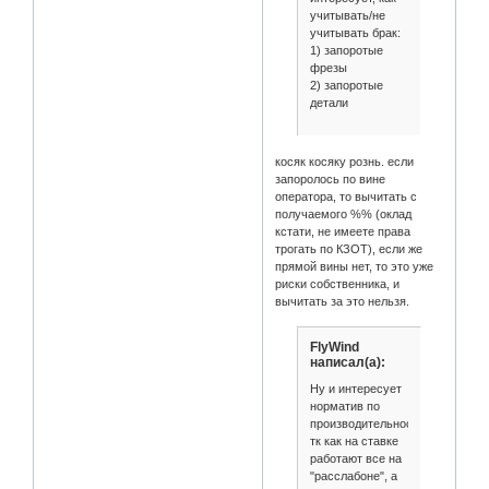
учитывать/не
учитывать брак:
1) запоротые
фрезы
2) запоротые
детали
косяк косяку рознь. если
запоролось по вине
оператора, то вычитать с
получаемого %% (оклад
кстати, не имеете права
трогать по КЗОТ), если же
прямой вины нет, то это уже
риски собственника, и
вычитать за это нельзя.
FlyWind
написал(а):
Ну и интересует
норматив по
производительности,
тк как на ставке
работают все на
"расслабоне", а