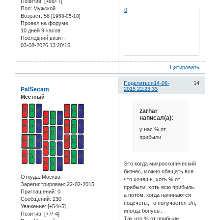
Позитив:
[+66/-7]
Пол:
Мужской
0
Возраст:
58
[1968-05-18]
Провел на форуме:
10 дней 9 часов
Последний визит:
03-08-2026 13:20:15
Цитировать
Поделиться
14-06-
14
PalSecam
2015 22:23:33
Местный
zarhar
написал(а):
у нас % от
прибыли
Это когда микроскопический
бизнес, можно обещать все
Откуда:
Москва
что хочешь, хоть % от
Зарегистрирован
: 22-02-2015
прибыли, хоть всю прибыль.
Приглашений:
0
а потом, когда начинаются
Сообщений:
230
подсчеты, то получается з/п,
Уважение:
[+54/-5]
иногда бонусы.
Позитив:
[+7/-4]
Так что % от прибыли