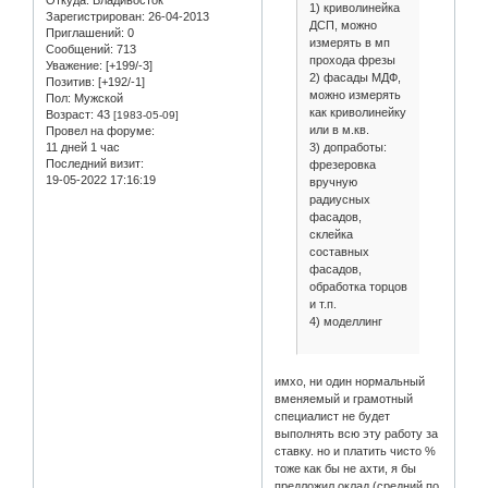
Откуда:
Владивосток
1) криволинейка
Зарегистрирован
: 26-04-2013
ДСП, можно
Приглашений:
0
измерять в мп
Сообщений:
713
прохода фрезы
Уважение:
[+199/-3]
2) фасады МДФ,
Позитив:
[+192/-1]
можно измерять
Пол:
Мужской
как криволинейку
Возраст:
43
[1983-05-09]
или в м.кв.
Провел на форуме:
3) допработы:
11 дней 1 час
Последний визит:
фрезеровка
19-05-2022 17:16:19
вручную
радиусных
фасадов,
склейка
составных
фасадов,
обработка торцов
и т.п.
4) моделлинг
имхо, ни один нормальный
вменяемый и грамотный
специалист не будет
выполнять всю эту работу за
ставку. но и платить чисто %
тоже как бы не ахти, я бы
предложил оклад (средний по