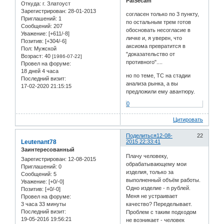
PalSecam
Откуда:
г. Златоуст
Зарегистрирован
: 28-01-2013
согласен только по 3 пункту,
Приглашений:
1
по остальным трем готов
Сообщений:
207
обосновать несогласие в
Уважение:
[+611/-8]
личке и, я уверен, что
Позитив:
[+304/-6]
аксиома превратится в
Пол:
Мужской
"доказательство от
Возраст:
40
[1986-07-22]
противного"....
Провел на форуме:
18 дней 4 часа
но по теме, ТС на стадии
Последний визит:
анализа рынка, а вы
17-02-2020 21:15:15
предложили ему авантюру.
0
Цитировать
Поделиться
12-08-
22
Leutenant78
2015 22:33:41
Заинтересованный
Плачу человеку,
Зарегистрирован
: 12-08-2015
обрабатывающему мои
Приглашений:
0
изделия, только за
Сообщений:
5
выполненный объём работы.
Уважение:
[+0/-0]
Одно изделие - n рублей.
Позитив:
[+0/-0]
Меня не устраивает
Провел на форуме:
3 часа 33 минуты
качество? Переделывает.
Последний визит:
Проблем с таким подходом
19-05-2016 19:56:21
не возникает - человек