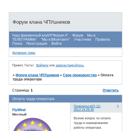
Форум клана ЧПУшников
Наш фирменный клуб!!!"Форум А"
Форум
Мы в
ТЕЛЕГРАММе"
"Мы в ВКонтакте"
Участники
Правила
Поиск
Регистрация
Войти
Активные темы
Привет, Гость!
Войдите
или
зарегистрируйтесь
.
»
Форум клана ЧПУшников
»
Свое производство
»
Оплата
труда оператора
Страница:
1
Ответить
Оплата труда оператора
Поделиться
07-12-
1
FlyWind
2013 14:29:30
Местный
Возник вопрос по оплате
труда и нормированию
работы оператора.