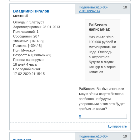
Поделиться
16-06-
18
Владимир Пигалов
2015 09:42:14
Местный
Откуда:
г. Златоуст
PalSecam
Зарегистрирован
: 28-01-2013
написал(а):
Приглашений:
1
Сообщений:
207
Назначьте з/п в
Уважение:
[+611/-8]
100 000 рублей и
Позитив:
[+304/-6]
мотивировать не
Пол:
Мужской
надо. Очередь
Возраст:
40
[1986-07-22]
выстроиться.
Провел на форуме:
Будете в людях
18 дней 4 часа
как кур в в зерне
Последний визит:
копаться.
17-02-2020 21:15:15
PalSecam
, Вы бы назначили
такую з/п на старте бизнеса,
особенно не будучи
уверенными в том что будет
прибыль и какая?
0
Цитировать
Поделиться
16-06-
19
2015 10:45:19