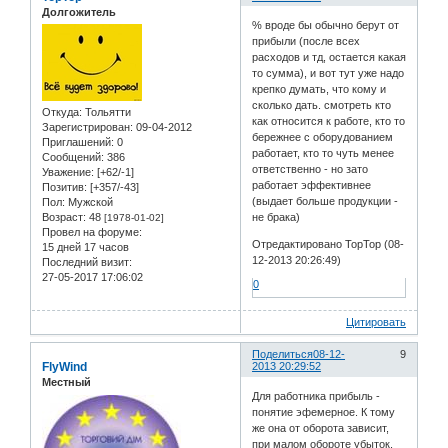
Долгожитель
% вроде бы обычно берут от
прибыли (после всех
расходов и тд, остается какая
то сумма), и вот тут уже надо
крепко думать, что кому и
сколько дать. смотреть кто
Откуда:
Тольятти
как относится к работе, кто то
Зарегистрирован
: 09-04-2012
бережнее с оборудованием
Приглашений:
0
работает, кто то чуть менее
Сообщений:
386
ответственно - но зато
Уважение:
[+62/-1]
работает эффективнее
Позитив:
[+357/-43]
(выдает больше продукции -
Пол:
Мужской
Возраст:
48
не брака)
[1978-01-02]
Провел на форуме:
Отредактировано TopTop (08-
15 дней 17 часов
12-2013 20:26:49)
Последний визит:
27-05-2017 17:06:02
0
Цитировать
Поделиться
08-12-
9
FlyWind
2013 20:29:52
Местный
Для работника прибыль -
понятие эфемерное. К тому
же она от оборота зависит,
при малом обороте убыток.