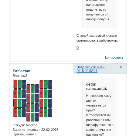
начинаются
подсчеты, то
получается з/п,
иногда бонусы.
С голой зарплатой тяжело
мотивировать работников.
0
Цитировать
Поделиться
16-06-
16
PalSecam
2015 00:52:21
Местный
detrin
написал(а):
Интересно как у
других
учитывается
брак?
Штрафуется ли
работник? Если
штрафуется, то в
Откуда:
Москва
каких случаях и
Зарегистрирован
: 22-02-2015
Приглашений:
0
насколько?