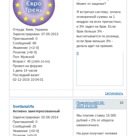
Может от наценки?
Я встречал систему: оплата
оговоренной суммы за 1
квадрат на всех причастных,
и 3% задел на брак. Если
Откуда:
Киев, Украина
брак больше 3% -
Зарегистрирован
: 07-05-2013
высчитывается по рознице,
Приглашений:
0
если брак меньше 3% -
Сообщений:
68
дельта идет на премию.
Уважение:
[+1/-0]
Позитив:
[+8/-0]
0
Пол:
Мужской
Возраст:
45
[1980-10-04]
Провел на форуме:
1 день 14 часов
Последний визит:
02-12-2015 10:04:01
Цитировать
Поделиться
03-06-
10
SvetlanaUfa
2014 12:21:05
Активно заинтересованный
Мы платим ставку 15 000
Зарегистрирован
: 02-06-2014
рублей + 2% от оборота
Приглашений:
0
ежемесячного.
Сообщений:
25
Уважение:
[+0/-0]
На руки получает человек
Позитив:
[+0/-0]