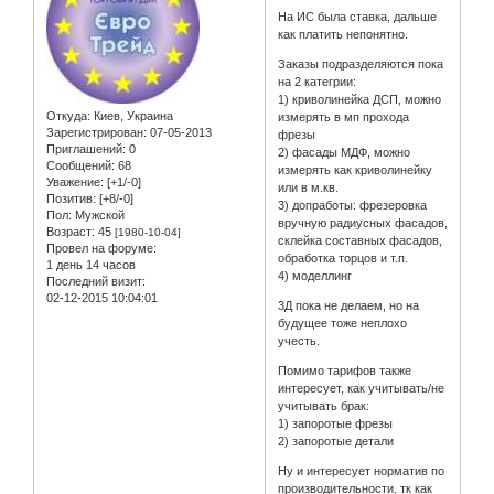
На ИС была ставка, дальше
как платить непонятно.
Заказы подразделяются пока
на 2 категрии:
1) криволинейка ДСП, можно
Откуда:
Киев, Украина
измерять в мп прохода
Зарегистрирован
: 07-05-2013
фрезы
Приглашений:
0
2) фасады МДФ, можно
Сообщений:
68
измерять как криволинейку
Уважение:
[+1/-0]
или в м.кв.
Позитив:
[+8/-0]
3) допработы: фрезеровка
Пол:
Мужской
вручную радиусных фасадов,
Возраст:
45
[1980-10-04]
склейка составных фасадов,
Провел на форуме:
обработка торцов и т.п.
1 день 14 часов
4) моделлинг
Последний визит:
02-12-2015 10:04:01
3Д пока не делаем, но на
будущее тоже неплохо
учесть.
Помимо тарифов также
интересует, как учитывать/не
учитывать брак:
1) запоротые фрезы
2) запоротые детали
Ну и интересует норматив по
производительности, тк как