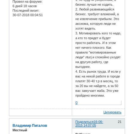
Провел на форуме:
бизнес лучше не ходить.
6 дней 18 часов
2. Любой развивающийся
Последний визит:
бизнес. требует вложений, а
30-07-2018 00:04:51
не извлечение прибыли. Это
аксиома, которую люди не
хотят видеть.
3. Мотивировать кого то надо,
а кто то придет и будет
просто работать. И в этом
нет ничего плохого. Как
правило "мотивированные
люди" лturj и спокойно уходят
на другую работу, где
выгоднее.
4. Есть рынок труда. И если у
вас на некой работе в городе
платят 30-40 т.р в месяц, то
за 20 вы не найдете, а за 50
вас замучает жаба. Это уже
пройдено многими.
0
Цитировать
Поделиться
16-06-
21
Владимир Пигалов
2015 14:07:05
Местный