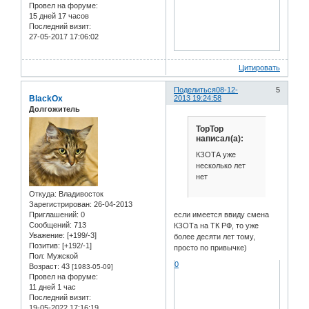
Провел на форуме:
15 дней 17 часов
Последний визит:
27-05-2017 17:06:02
Цитировать
Поделиться
08-12-
5
BlackOx
2013 19:24:58
Долгожитель
TopTop
написал(а):
КЗОТА уже
несколько лет
нет
Откуда:
Владивосток
Зарегистрирован
: 26-04-2013
если имеется ввиду смена
Приглашений:
0
Сообщений:
713
КЗОТа на ТК РФ, то уже
Уважение:
[+199/-3]
более десяти лет тому,
Позитив:
[+192/-1]
просто по привычке)
Пол:
Мужской
0
Возраст:
43
[1983-05-09]
Провел на форуме:
11 дней 1 час
Последний визит:
19-05-2022 17:16:19