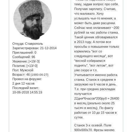
тему, задам вопрос про себя.
Получаю зарплату. Считаю,
что маловато. Хочу
услышать чьи-то мнения, а
может быть даже расценки.
Сейчас мне оплачивают ~200
рублей за час работы станка.
Такой ценник обговаривался
в 2013 году. А потом все
Откуда:
Ставрополь
просьбы о повышении только
Зарегистрирован
: 21-12-2014
кормились "вот со
Приглашений:
0
следующего месяца", вот
Сообщений:
96
"весной собираемся
Уважение:
[+19/-3]
поднять", "вот летом", вот
Позитив:
[+13/-0]
Пол:
Мужской
уже скоро и т.п.
Возраст:
46
[1980-06-27]
Учитывается именно работа
Провел на форуме:
станка. Станок в среднем я
2 дня 12 часов
загружаю на 6 часов в день.
Последний визит:
Т.е. при средних раскладах
10-06-2018 14:55:19
получается
22дня*6часов*200руб = 26400
в месяц (реально около 25
тысяч в месяц). По факту
работаю от 10 до 15 часов в
сутки.
Станок 3-х осевой. Поле
900х600х70. Фрезы меняю