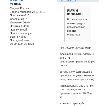
buravchik
Местный
Откуда:
Россия
FlyWind
Зарегистрирован
: 28-11-2013
написал(а):
Приглашений:
0
Сообщений:
73
Возник вопрос по
Уважение:
[+9/-0]
оплате труда и
Позитив:
[+4/-0]
нормированию
Пол:
Мужской
работы
Провел на форуме:
оператора
3 дня 8 часов
Последний визит:
20-09-2024 06:45:12
производим фасады мдф
фрезировщику мы платим 40
руб м. кв.
операторам пресса по 30 руб
. м. кв.
остальные участвующие в
процессе получают меньше ,
пила, шлифовка срезка и тд
люди довольны , но это при
том что они делают в
среднем в день по 40-50 м.
кв.
зп только сделка, без