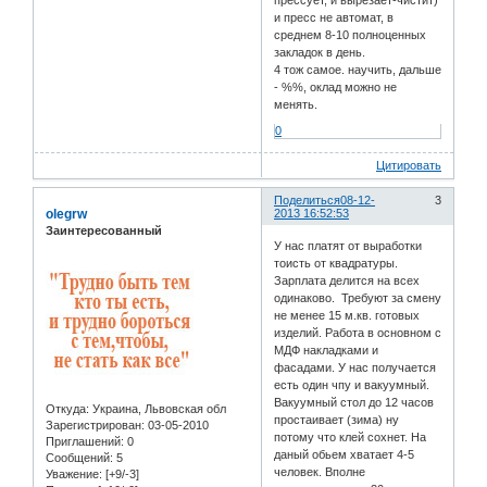
прессует, и вырезает-чистит)
и пресс не автомат, в
среднем 8-10 полноценных
закладок в день.
4 тож самое. научить, дальше
- %%, оклад можно не
менять.
0
Цитировать
Поделиться
08-12-
3
olegrw
2013 16:52:53
Заинтересованный
У нас платят от выработки
тоисть от квадратуры.
Зарплата делится на всех
одинаково. Требуют за смену
не менее 15 м.кв. готовых
изделий. Работа в основном с
МДФ накладками и
фасадами. У нас получается
есть один чпу и вакуумный.
Вакуумный стол до 12 часов
Откуда:
Украина, Львовская обл
простаивает (зима) ну
Зарегистрирован
: 03-05-2010
потому что клей сохнет. На
Приглашений:
0
даный обьем хватает 4-5
Сообщений:
5
человек. Вполне
Уважение:
[+9/-3]