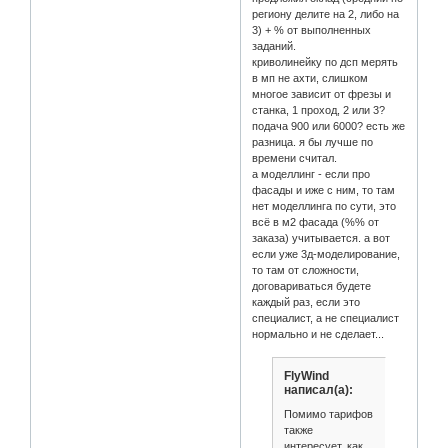
региону делите на 2, либо на
3) + % от выполненных
заданий.
криволинейку по дсп мерять
в мп не ахти, слишком
многое зависит от фрезы и
станка, 1 проход, 2 или 3?
подача 900 или 6000? есть же
разница. я бы лучше по
времени считал.
а моделлинг - если про
фасады и иже с ним, то там
нет моделлинга по сути, это
всё в м2 фасада (%% от
заказа) учитывается. а вот
если уже 3д-моделирование,
то там от сложности,
договариваться будете
каждый раз, если это
специалист, а не специалист
нормально и не сделает...
FlyWind
написал(а):
Помимо тарифов
также
интересует, как