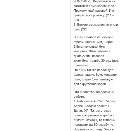
900х120х20. Вырезается из
заготовки само коромысло.
Прохожу край пазовой. И в
центре режу розетку. (2D +
3D)
6. Всякие вырезания того или
сего (2D).
В 95% случаев использую
фрезы: шарик 2мм, шарик
1.5мм, концевая 6мм,
концевая 10мм, пазовая
диам.22мм, пазовая
диам.8мм, гравёр 30град (под
филёнки).
Но в 5% так же использую
фрезы: шарик 3мм, концевик
3мм, шарик 1мм, пазовую
для скругления краёв.
Что я собственно делаю на
работе:
1. Работаю в ArtCam, Vectric
Aspire. Создаю проекты.
Делаю УП. Т.к. заготовки
приносят разные и требуют
снизить отходы, то типовых
программ на 3D резьбу нет.
Всё время их пишу. Хотя в