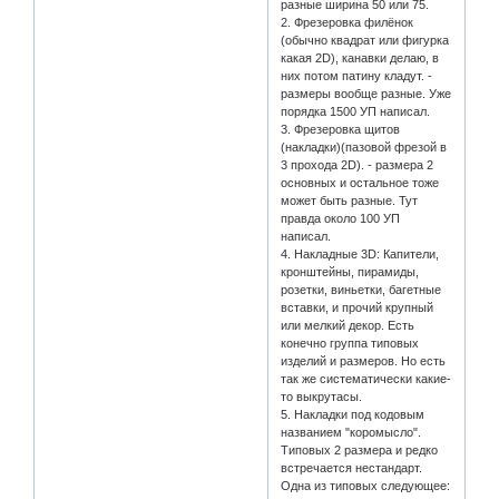
разные ширина 50 или 75.
2. Фрезеровка филёнок
(обычно квадрат или фигурка
какая 2D), канавки делаю, в
них потом патину кладут. -
размеры вообще разные. Уже
порядка 1500 УП написал.
3. Фрезеровка щитов
(накладки)(пазовой фрезой в
3 прохода 2D). - размера 2
основных и остальное тоже
может быть разные. Тут
правда около 100 УП
написал.
4. Накладные 3D: Капители,
кронштейны, пирамиды,
розетки, виньетки, багетные
вставки, и прочий крупный
или мелкий декор. Есть
конечно группа типовых
изделий и размеров. Но есть
так же систематически какие-
то выкрутасы.
5. Накладки под кодовым
названием "коромысло".
Типовых 2 размера и редко
встречается нестандарт.
Одна из типовых следующее: