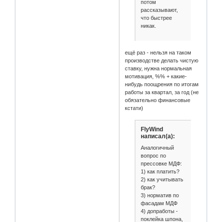
потом
рассказывают,
что быстрее
никак.
ещё раз - нельзя на таком
производстве делать чистую
ставку, нужна нормальная
мотивация, %% + какие-
нибудь поощрения по итогам
работы за квартал, за год (не
обязательно финансовые
кстати)
FlyWind
написал(а):
Аналогичный
вопрос по
прессовке МДФ:
1) как платить?
2) как учитывать
брак?
3) норматив по
фасадам МДФ
4) допработы -
поклейка шпона,