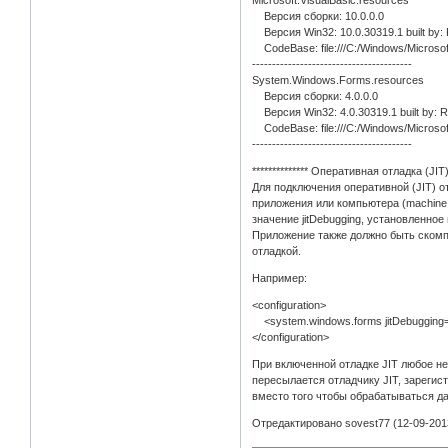
Версия сборки: 10.0.0.0
Версия Win32: 10.0.30319.1 built by:
CodeBase: file:///C:/Windows/Microsof
----------------------------------------
System.Windows.Forms.resources
Версия сборки: 4.0.0.0
Версия Win32: 4.0.30319.1 built by: 
CodeBase: file:///C:/Windows/Micros
----------------------------------------
************** Оперативная отладка (JIT) *
Для подключения оперативной (JIT) от
приложения или компьютера (machine.
значение jitDebugging, установленное
Приложение также должно быть ском
отладкой.
Например:
<configuration>
<system.windows.forms jitDebugging="
</configuration>
При включенной отладке JIT любое 
пересылается отладчику JIT, зареги
вместо того чтобы обрабатываться д
Отредактировано sovest77 (12-09-2013