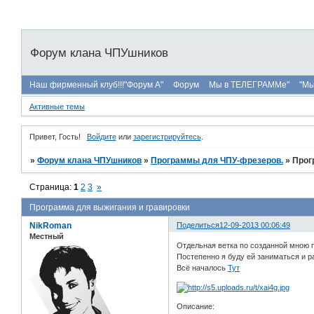
Форум клана ЧПУшников
Наш фирменный клуб!!!"Форум А"
Форум
Мы в ТЕЛЕГРАММе"
"Мы
Активные темы
Привет, Гость!
Войдите
или
зарегистрируйтесь
.
»
Форум клана ЧПУшников
»
Программы для ЧПУ-фрезеров.
»
Прог
Страница:
1
2
3
»
Программа для выжигания и гравировки
NikRoman
Поделиться
12-09-2013 00:06:49
Местный
Отдельная ветка по созданной мною 
Постепенно я буду ей заниматься и р
Всё началось
Тут
Описание: