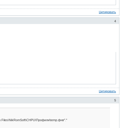
Цитировать
4
Цитировать
5
m Files\NikRomSoft\CHPU\Профили\temp.фнв"."