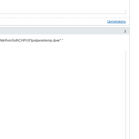
Цитировать
3
s\NikRomSoft\CHPU\Профили\temp.фнв"."