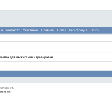
 в ВКонтакте"
Участники
Правила
Поиск
Регистрация
Войти
рамма для выжигания и гравировки
программе.
азвивать.