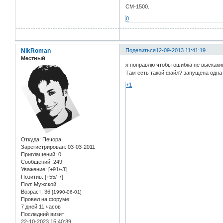
СМ-1500.
0
NikRoman
Поделиться
12-09-2013 11:41:19
Местный
я поправлю чтобы ошибка не выскакив
Там есть такой файл? запущена одна
+1
Откуда:
Печора
Зарегистрирован
: 03-03-2011
Приглашений:
0
Сообщений:
249
Уважение:
[+91/-3]
Позитив:
[+55/-7]
Пол:
Мужской
Возраст:
36
[1990-06-01]
Провел на форуме:
7 дней 11 часов
Последний визит:
22-10-2023 15:40:39