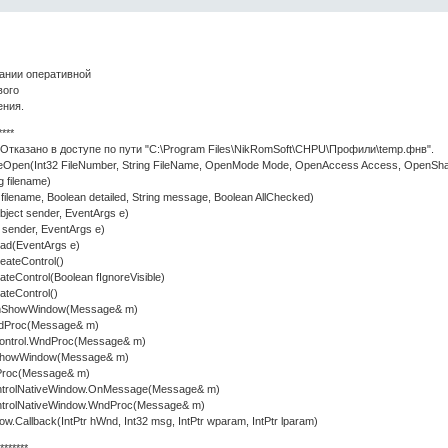
ании оперативной
вого
ения.
****
 Отказано в доступе по пути "C:\Program Files\NikRomSoft\CHPU\Профили\temp.фнв".
ileOpen(Int32 FileNumber, String FileName, OpenMode Mode, OpenAccess Access, OpenSha
 filename)
lename, Boolean detailed, String message, Boolean AllChecked)
ct sender, EventArgs e)
sender, EventArgs e)
d(EventArgs e)
ateControl()
eControl(Boolean fIgnoreVisible)
teControl()
mShowWindow(Message& m)
dProc(Message& m)
ontrol.WndProc(Message& m)
howWindow(Message& m)
roc(Message& m)
ntrolNativeWindow.OnMessage(Message& m)
trolNativeWindow.WndProc(Message& m)
allback(IntPtr hWnd, Int32 msg, IntPtr wparam, IntPtr lparam)
*******