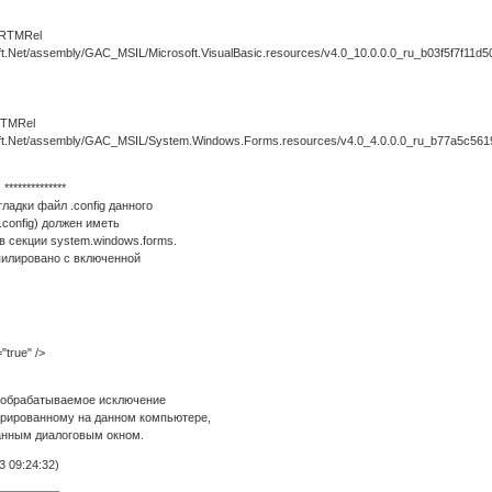
 RTMRel
t.Net/assembly/GAC_MSIL/Microsoft.VisualBasic.resources/v4.0_10.0.0.0_ru_b03f5f7f11d50a
RTMRel
oft.Net/assembly/GAC_MSIL/System.Windows.Forms.resources/v4.0_4.0.0.0_ru_b77a5c561
*************
ладки файл .config данного
config) должен иметь
 в секции system.windows.forms.
пилировано с включенной
true" />
необрабатываемое исключение
стрированному на данном компьютере,
анным диалоговым окном.
 09:24:32)