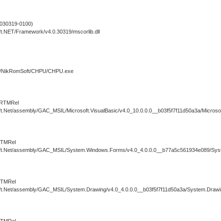
030319-0100)
t.NET/Framework/v4.0.30319/mscorlib.dll
es/NikRomSoft/CHPU/CHPU.exe
 RTMRel
.Net/assembly/GAC_MSIL/Microsoft.VisualBasic/v4.0_10.0.0.0__b03f5f7f11d50a3a/Microsoft
RTMRel
oft.Net/assembly/GAC_MSIL/System.Windows.Forms/v4.0_4.0.0.0__b77a5c561934e089/Sys
RTMRel
ft.Net/assembly/GAC_MSIL/System.Drawing/v4.0_4.0.0.0__b03f5f7f11d50a3a/System.Drawin
RTMRel