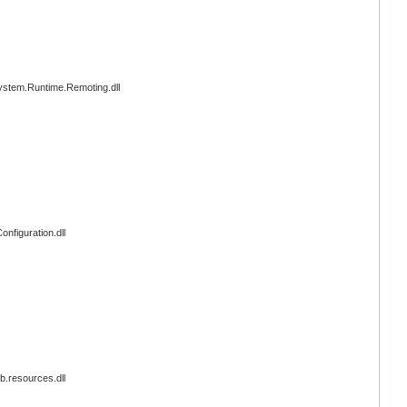
stem.Runtime.Remoting.dll
figuration.dll
.resources.dll