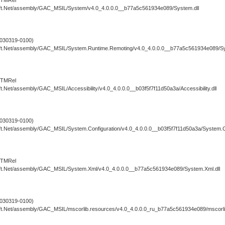
ft.Net/assembly/GAC_MSIL/System/v4.0_4.0.0.0__b77a5c561934e089/System.dll
030319-0100)
ft.Net/assembly/GAC_MSIL/System.Runtime.Remoting/v4.0_4.0.0.0__b77a5c561934e089/Sy
RTMRel
.Net/assembly/GAC_MSIL/Accessibility/v4.0_4.0.0.0__b03f5f7f11d50a3a/Accessibility.dll
030319-0100)
t.Net/assembly/GAC_MSIL/System.Configuration/v4.0_4.0.0.0__b03f5f7f11d50a3a/System.Con
RTMRel
ft.Net/assembly/GAC_MSIL/System.Xml/v4.0_4.0.0.0__b77a5c561934e089/System.Xml.dll
030319-0100)
ft.Net/assembly/GAC_MSIL/mscorlib.resources/v4.0_4.0.0.0_ru_b77a5c561934e089/mscorlib