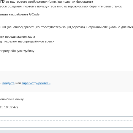
У из растрового изображения (bmp, jpg и других форматов)
ссе создания, поэтому пользуйтесь ей с осторожностью, берегите свой станок
знать как работает GCode
ния (основное(яркость,контраст,постеризация,обрезка) + функции специально для вы
сти передвижения жала
ад пикселем на определённое время
 определённую глубину
 -
войдите
или
зарегистрируйтесь
.
 ошибки в личку.
3 19:32:47)