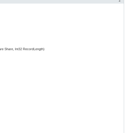
2
re Share, Int32 RecordLength)