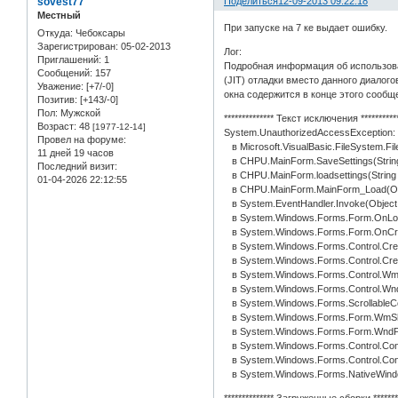
sovest77
Поделиться
12-09-2013 09:22:18
Местный
При запуске на 7 ке выдает ошибку.
Откуда:
Чебоксары
Зарегистрирован
: 05-02-2013
Лог:
Приглашений:
1
Подробная информация об использов
Сообщений:
157
(JIT) отладки вместо данного диалого
Уважение:
[+7/-0]
окна содержится в конце этого сообщ
Позитив:
[+143/-0]
Пол:
Мужской
************** Текст исключения **********
Возраст:
48
[1977-12-14]
System.UnauthorizedAccessException:
Провел на форуме:
в Microsoft.VisualBasic.FileSystem.F
11 дней 19 часов
в CHPU.MainForm.SaveSettings(String
Последний визит:
в CHPU.MainForm.loadsettings(String fi
01-04-2026 22:12:55
в CHPU.MainForm.MainForm_Load(Obje
в System.EventHandler.Invoke(Object 
в System.Windows.Forms.Form.OnLoa
в System.Windows.Forms.Form.OnCre
в System.Windows.Forms.Control.Creat
в System.Windows.Forms.Control.Crea
в System.Windows.Forms.Control.W
в System.Windows.Forms.Control.Wn
в System.Windows.Forms.ScrollableC
в System.Windows.Forms.Form.WmS
в System.Windows.Forms.Form.WndP
в System.Windows.Forms.Control.Co
в System.Windows.Forms.Control.Con
в System.Windows.Forms.NativeWindow.C
************** Загруженные сборки *******