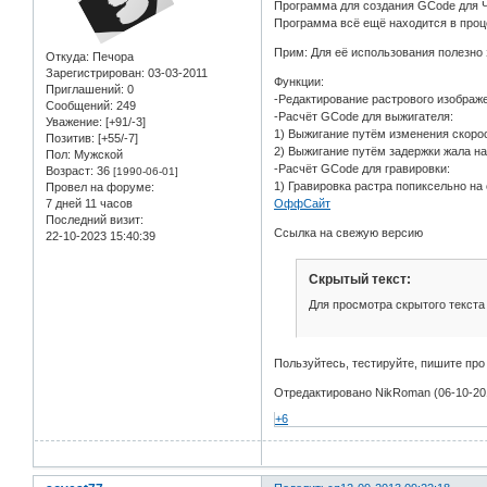
Программа для создания GCode для ЧП
Программа всё ещё находится в проце
Прим: Для её использования полезно 
Откуда:
Печора
Зарегистрирован
: 03-03-2011
Функции:
Приглашений:
0
-Редактирование растрового изображе
Сообщений:
249
-Расчёт GCode для выжигателя:
Уважение:
[+91/-3]
1) Выжигание путём изменения скоро
Позитив:
[+55/-7]
2) Выжигание путём задержки жала н
Пол:
Мужской
-Расчёт GCode для гравировки:
Возраст:
36
[1990-06-01]
1) Гравировка растра попиксельно на
Провел на форуме:
7 дней 11 часов
ОффСайт
Последний визит:
Ссылка на свежую версию
22-10-2023 15:40:39
Скрытый текст:
Для просмотра скрытого текста
Пользуйтесь, тестируйте, пишите про
Отредактировано NikRoman (06-10-201
+6