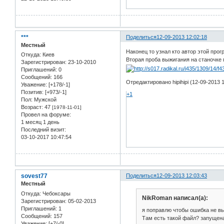
***
Поделиться
12-09-2013 12:02:18
Местный
Наконец то узнал кто автор этой прог
Откуда:
Киев
Вторая проба выжигания на станочке 
Зарегистрирован
: 23-10-2010
Приглашений:
0
Сообщений:
166
Отредактировано hipihipi (12-09-2013 1
Уважение:
[+178/-1]
Позитив:
[+973/-1]
+1
Пол:
Мужской
Возраст:
47
[1978-11-01]
Провел на форуме:
1 месяц 1 день
Последний визит:
03-10-2017 10:47:54
sovest77
Поделиться
12-09-2013 12:03:43
Местный
Откуда:
Чебоксары
NikRoman написал(а):
Зарегистрирован
: 05-02-2013
Приглашений:
1
я поправлю чтобы ошибка не вы
Сообщений:
157
Там есть такой файл? запущен
Уважение:
[+7/-0]