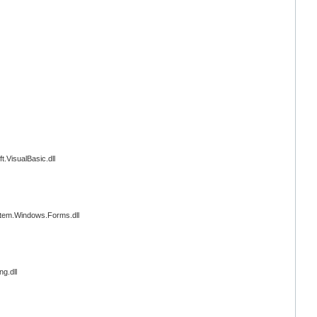
.VisualBasic.dll
tem.Windows.Forms.dll
g.dll