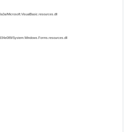
3a/Microsoft.VisualBasic.resources.dll
934e089/System.Windows.Forms.resources.dll