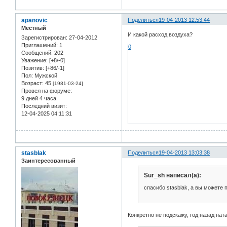
apanovic
Поделиться
19-04-2013 12:53:44
Местный
И какой расход воздуха?
Зарегистрирован
: 27-04-2012
Приглашений:
1
0
Сообщений:
202
Уважение:
[+8/-0]
Позитив:
[+86/-1]
Пол:
Мужской
Возраст:
45
[1981-03-24]
Провел на форуме:
9 дней 4 часа
Последний визит:
12-04-2025 04:11:31
stasblak
Поделиться
19-04-2013 13:03:38
Заинтересованный
Sur_sh написал(а):
спасибо stasblak, а вы можете
Конкретно не подскажу, год назад на