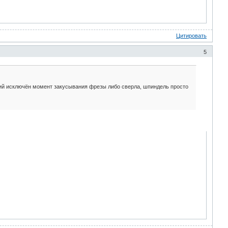
Цитировать
5
етий исключён момент закусывания фрезы либо сверла, шпиндель просто