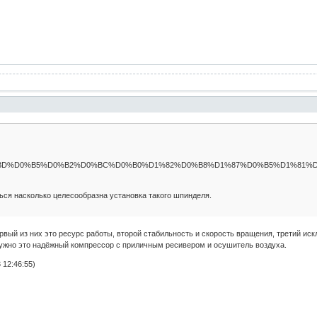
D0%BD%D0%B5%D0%B2%D0%BC%D0%B0%D1%82%D0%B8%D1%87%D0%B5%D1%81%
ться насколько целесообразна установка такого шпинделя.
рвый из них это ресурс работы, второй стабильность и скорость вращения, третий и
нужно это надёжный компрессор с приличным ресивером и осушитель воздуха.
 12:46:55)