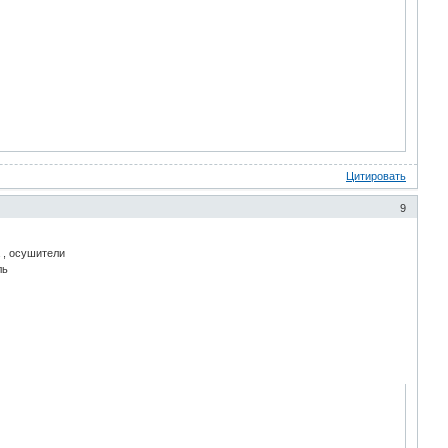
Цитировать
9
 , осушители
ль