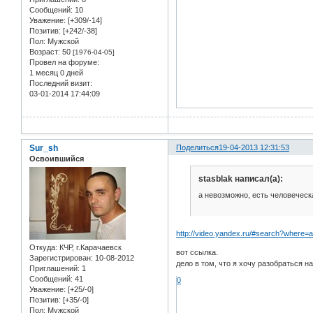
Сообщений:
10
Уважение:
[+309/-14]
Позитив:
[+242/-38]
Пол:
Мужской
Возраст:
50
[1976-04-05]
Провел на форуме:
1 месяц 0 дней
Последний визит:
03-01-2014 17:44:09
Sur_sh
Поделиться
19-04-2013 12:31:53
Освоившийся
stasblak написал(а):
а невозможно, есть человеческ
http://video.yandex.ru/#search?wher
Откуда:
КЧР, г.Карачаевск
вот ссылка.
Зарегистрирован
: 10-08-2012
дело в том, что я хочу разобраться 
Приглашений:
1
Сообщений:
41
0
Уважение:
[+25/-0]
Позитив:
[+35/-0]
Пол:
Мужской