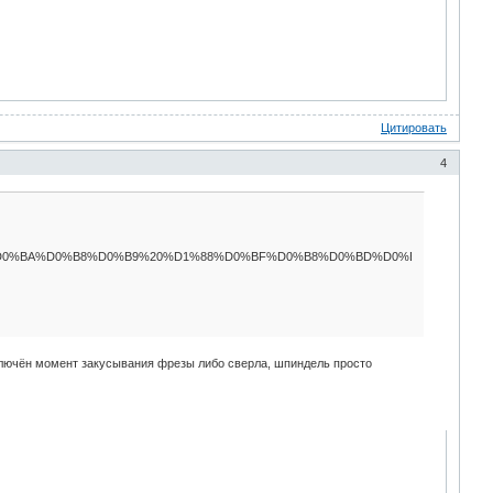
Цитировать
4
D0%BA%D0%B8%D0%B9%20%D1%88%D0%BF%D0%B8%D0%BD%D0%B4%D0%B5%D0%B
сключён момент закусывания фрезы либо сверла, шпиндель просто