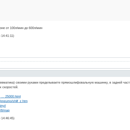
оне от 100л/мин до 600л/мин
 14:41:11)
вматика) своими руками пределываете прямошлифовальную машинку, в задней части
 скоростей.
_ … 25000.html
pneumo/shlif_z.htm
inyi/
m/8/map
 14:46:45)