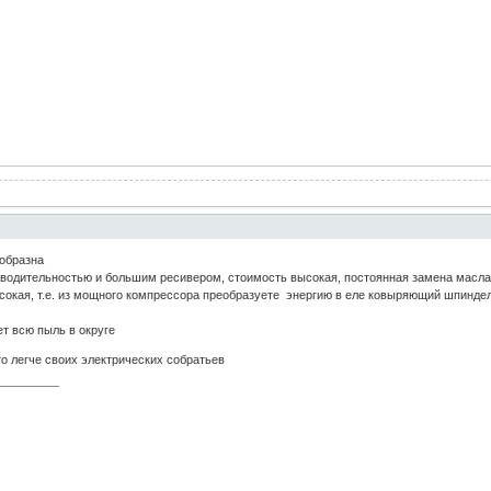
ообразна
зводительностью и большим ресивером, стоимость высокая, постоянная замена масла
окая, т.е. из мощного компрессора преобразуете энергию в еле ковыряющий шпинде
т всю пыль в округе
о легче своих электрических собратьев