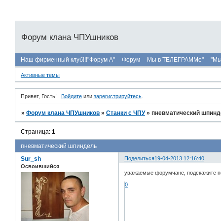
Форум клана ЧПУшников
Наш фирменный клуб!!!"Форум А"
Форум
Мы в ТЕЛЕГРАММе"
"Мы
Активные темы
Привет, Гость!
Войдите
или
зарегистрируйтесь
.
»
Форум клана ЧПУшников
»
Станки с ЧПУ
»
пневматический шпинд
Страница:
1
пневматический шпиндель
Sur_sh
Поделиться
19-04-2013 12:16:40
Освоившийся
уважаемые форумчане, подскажите по
0