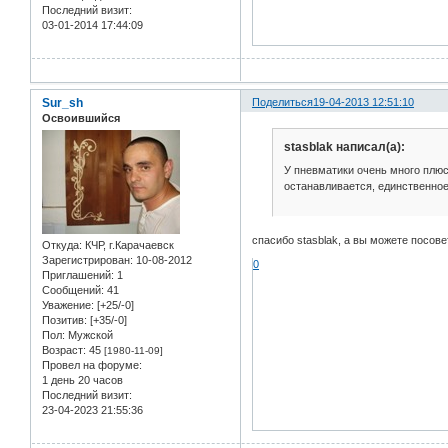
Последний визит:
03-01-2014 17:44:09
Sur_sh
Поделиться
19-04-2013 12:51:10
Освоившийся
stasblak написал(а):
У пневматики очень много плюс
останавливается, единственно
спасибо stasblak, а вы можете посов
Откуда:
КЧР, г.Карачаевск
Зарегистрирован
: 10-08-2012
0
Приглашений:
1
Сообщений:
41
Уважение:
[+25/-0]
Позитив:
[+35/-0]
Пол:
Мужской
Возраст:
45
[1980-11-09]
Провел на форуме:
1 день 20 часов
Последний визит:
23-04-2023 21:55:36