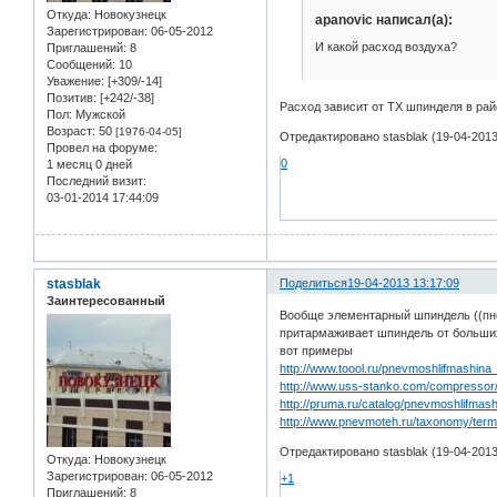
Откуда:
Новокузнецк
apanovic написал(а):
Зарегистрирован
: 06-05-2012
И какой расход воздуха?
Приглашений:
8
Сообщений:
10
Уважение:
[+309/-14]
Позитив:
[+242/-38]
Расход зависит от ТХ шпинделя в рай
Пол:
Мужской
Возраст:
50
[1976-04-05]
Отредактировано stasblak (19-04-2013
Провел на форуме:
0
1 месяц 0 дней
Последний визит:
03-01-2014 17:44:09
stasblak
Поделиться
19-04-2013 13:17:09
Заинтересованный
Вообще элементарный шпиндель ((пне
притармаживает шпиндель от больших
вот примеры
http://www.toool.ru/pnevmoshlifmashina
http://www.uss-stanko.com/compressor/
http://pruma.ru/catalog/pnevmoshlifmash
http://www.pnevmoteh.ru/taxonomy/ter
Отредактировано stasblak (19-04-2013
Откуда:
Новокузнецк
Зарегистрирован
: 06-05-2012
+1
Приглашений:
8