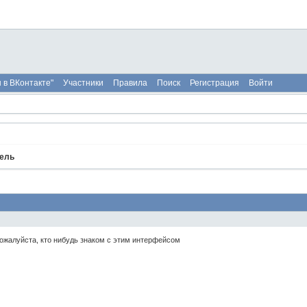
 в ВКонтакте"
Участники
Правила
Поиск
Регистрация
Войти
ель
жалуйста, кто нибудь знаком с этим интерфейсом