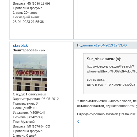
Возраст:
45
[1980-11-09]
Провел на форуме:
1 день 20 часов
Последний визит:
23-04-2023 21:55:36
stasblak
Поделиться
19-04-2013 12:33:40
Заинтересованный
Sur_sh написал(а):
http://video.yandex.ru/#search?
where=all&text=%D0%BF%
вот ссылка.
дело в том, что я хочу разобра
Откуда:
Новокузнецк
Зарегистрирован
: 06-05-2012
У пневматики очень много плюсов, пе
Приглашений:
8
останавливается, единственное что 
Сообщений:
10
Уважение:
[+309/-14]
Отредактировано stasblak (19-04-2013
Позитив:
[+242/-38]
0
Пол:
Мужской
Возраст:
50
[1976-04-05]
Провел на форуме:
1 месяц 0 дней