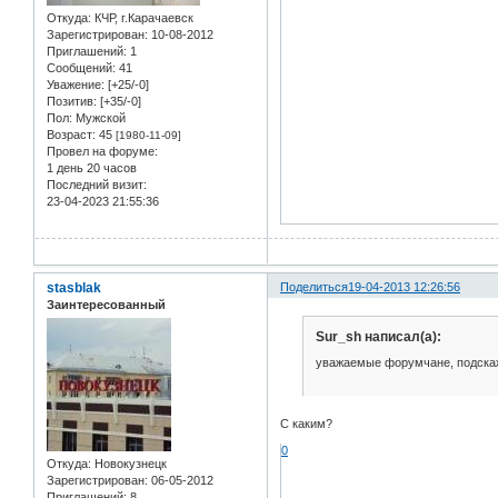
Откуда:
КЧР, г.Карачаевск
Зарегистрирован
: 10-08-2012
Приглашений:
1
Сообщений:
41
Уважение:
[+25/-0]
Позитив:
[+35/-0]
Пол:
Мужской
Возраст:
45
[1980-11-09]
Провел на форуме:
1 день 20 часов
Последний визит:
23-04-2023 21:55:36
stasblak
Поделиться
19-04-2013 12:26:56
Заинтересованный
Sur_sh написал(а):
уважаемые форумчане, подскаж
С каким?
0
Откуда:
Новокузнецк
Зарегистрирован
: 06-05-2012
Приглашений:
8