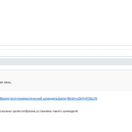
ая лень,
e=all&amp;text=пневматический шпиндель&amp;filmId=o2kHyRSbUXI
насколько целесообразна установка такого шпинделя.