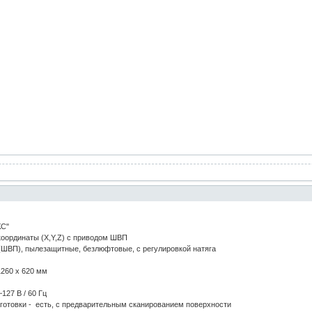
КС"
 координаты (X,Y,Z) с приводом ШВП
(ШВП), пылезащитные, безлюфтовые, с регулировкой натяга
1260 x 620 мм
127 В / 60 Гц
готовки - есть, с предварительным сканированием поверхности