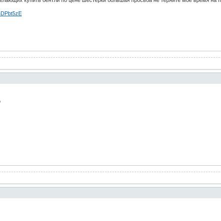
4DPbt5zE
о