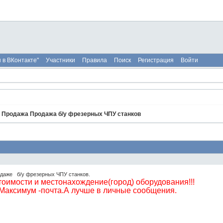
 в ВКонтакте"
Участники
Правила
Поиск
Регистрация
Войти
»
Продажа Продажа б/у фрезерных ЧПУ станков
одаже б/у фрезерных ЧПУ станков.
стоимости и местонахождение(город) оборудования!!!
аксимум -почта.А лучше в личные сообщения.