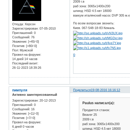
2009 г.в
раб зона: 3065х1400х200
шпинд: HSD 4.5 квт 18000
ваккум италянский насос DVP 305 м.к
По всем вопросам звонить:
Откуда:
Херсон
Киев. 067-548-18-83 Кемаль
Зарегистрирован
: 07-05-2010
Приглашений:
0
Сообщений:
76
Уважение:
[+45/-0]
Позитив:
[+80/-0]
Пол:
Мужской
Провел на форуме:
0
14 дней 14 часов
Последний визит:
26-11-2023 18:39:26
пимпуля
Поделиться
19-08-2016 16:16:12
Активно заинтересованный
Зарегистрирован
: 20-12-2013
Paulus написал(а):
Приглашений:
0
Сообщений:
16
Продается станок:
Уважение:
[+11/-0]
Beaver 25
Позитив:
[+7/-0]
2009 г.в
Провел на форуме:
раб зона: 3065х1400х200
6 дней 0 часов
шпинд: HSD 4.5 квт 18000