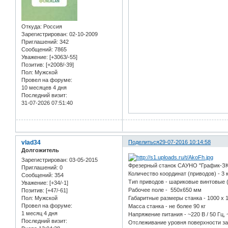
Откуда:
Россия
Зарегистрирован
: 02-10-2009
Приглашений:
342
Сообщений:
7865
Уважение:
[+3063/-55]
Позитив:
[+2008/-39]
Пол:
Мужской
Провел на форуме:
10 месяцев 4 дня
Последний визит:
31-07-2026 07:51:40
vlad34
Поделиться
29-07-2016 10:14:58
Долгожитель
Зарегистрирован
: 03-05-2015
Фрезерный станок САУНО "График-З
Приглашений:
0
Количество координат (приводов) - 3
Сообщений:
354
Тип приводов - шариковые винтовые 
Уважение:
[+34/-1]
Рабочее поле - 550х650 мм
Позитив:
[+47/-61]
Пол:
Мужской
Габаритные размеры станка - 1000 x 
Провел на форуме:
Масса станка - не более 90 кг
1 месяц 4 дня
Напряжение питания - ~220 В / 50 Гц, ~
Последний визит:
Отслеживание уровня поверхности за