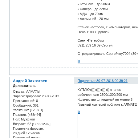
• Гетинакс - до 50мм.
• Фанера - до 22мм.
• МДФ - до 70мм.
• Алюминий - 20 мм.
Станок настроен, с компьютером, не
Цена 110000 рублей
Санкт-Петербург
8911 239 16 09 Сергей
Отредактировано Сергейчпу7004 (30-0
0
Андрей Захватаев
Поделиться
30-07-2016 09:39:21
Долгожитель
КУПЛЮ)))))))))))))))) станок
Откуда:
АЛМАТЫ
рабочее поле 2500/1300/200 мм
Зарегистрирован
: 23-03-2013
Количество шпинделей не менее 3
Приглашений:
0
Главный критерий поближе к АЛМАТЕ
Сообщений:
361
Уважение:
[+252/-1]
0
Позитив:
[+88/-44]
Пол:
Мужской
Возраст:
62
[1963-12-02]
Провел на форуме:
28 дней 12 часов
Последний визит: