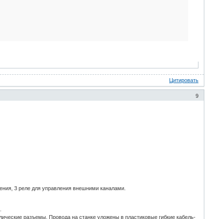
Цитировать
9
ления, 3 реле для управления внешними каналами.
.
лические разъемы. Провода на станке уложены в пластиковые гибкие кабель-