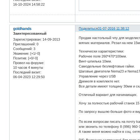
16-10-2024 14:58:22
goldhands
Поделиться
31-07-2016 11:38:12
Заинтересованный
Продам настольный чпу для моделиста
Зарегистрирован
: 14-09-2013
мягких материалов. Резал на нем 15м
Приглашений:
0
Сообщений:
3
Технически характеристики:
Уважение:
[+1/-0]
Рабочее поле 260*470*100мм.
Позитив:
[+0/-0]
Винт-шпилька 10мм.
Провел на форуме:
Самодельные безлюфтовые гайки.
10 часов 4 минуты
Шаговые двигатели Nema23 и Nema1
Последний визит:
Управление через USB
06-04-2023 12:29:50
Дремеля в комплекте нет.
Все детали имеют толщину 30мм и с
Отличный вариант для начинающих.
Хочу за полностью рабочий станок 15
По запросу вышлю больше фото и ви
.
По всем вопросам писать на почту k
или звонить по телефону 8 (996) 960-
А также меня можно найти в соц. сетя
P/S: Внимание халявщики! Для всех 