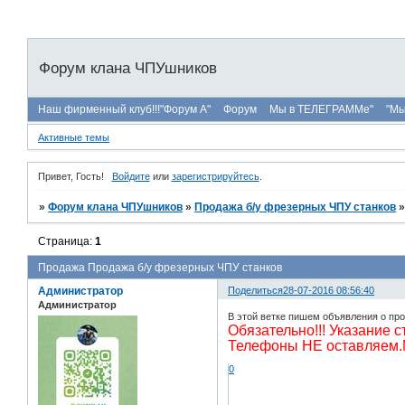
Форум клана ЧПУшников
Наш фирменный клуб!!!"Форум А"
Форум
Мы в ТЕЛЕГРАММе"
"Мы
Активные темы
Привет, Гость!
Войдите
или
зарегистрируйтесь
.
»
Форум клана ЧПУшников
»
Продажа б/у фрезерных ЧПУ станков
Страница:
1
Продажа Продажа б/у фрезерных ЧПУ станков
Администратор
Поделиться
28-07-2016 08:56:40
Администратор
В этой ветке пишем объявления о пр
Обязательно!!! Указание 
Телефоны НЕ оставляем.М
0