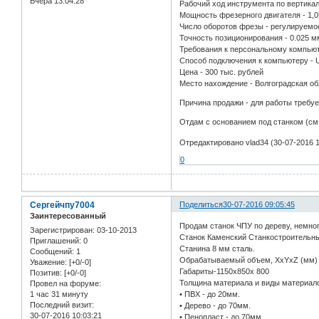
Вчера 13:04:28
Рабочий ход инструмента по вертикал
Мощность фрезерного двигателя - 1,0
Число оборотов фрезы - регулируемое
Точность позиционирования - 0.025 м
Требования к персональному компьюте
Способ подключения к компьютеру - 
Цена - 300 тыс. рублей
Место нахождение - Волгоградская об
Причина продажи - для работы требу
Отдам с основанием под станком (см
Отредактировано vlad34 (30-07-2016 1
0
Сергейчпу7004
Поделиться
30-07-2016 09:05:45
Заинтересованный
Продам станок ЧПУ по дереву, немног
Зарегистрирован
: 03-10-2013
Станок Каменский Станкостроительны
Приглашений:
0
Станина 8 мм сталь.
Сообщений:
1
Обрабатываемый объем, XxYxZ (мм) 
Уважение:
[+0/-0]
Габариты-1150x850x 800
Позитив:
[+0/-0]
Толщина материала и виды материало
Провел на форуме:
1 час 31 минуту
• ПВХ - до 20мм.
Последний визит:
• Дерево - до 70мм.
30-07-2016 10:03:21
• Пенопласт - до 70мм.