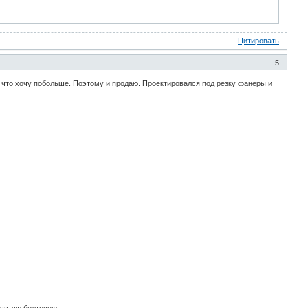
Цитировать
5
 что хочу побольше. Поэтому и продаю. Проектировался под резку фанеры и
пустую болтовню