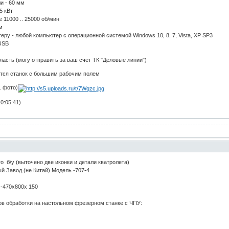
и - 60 мм
5 кВт
 11000 .. 25000 об/мин
м
ру - любой компьютер с операционной системой Windows 10, 8, 7, Vista, XP SP3
USB
ласть (могу отправить за ваш счет ТК "Деловые линии")
ется станок с большим рабочим полем
. фото)
0:05:41)
о б/у (выточено две иконки и детали кватролета)
й Завод (не Китай).Модель -707-4
-470x800x 150
в обработки на настольном фрезерном станке с ЧПУ: