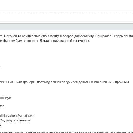
. Наконец то осуществил свою мечту и собрал для себя чпу. Наигрался.Теперь понял
м фанеру 2мм за проход. Деталь получилась без ступенек.
7
клеены из 15мм фанеры, поэтому станок получился довольно массивным и прочным.
 000руб.
део.
adikinrushan@gmail.com
74- двадцать четыре.
х.
желающих купить бентли по цене шестерки большая просьба не теряйте мое время на 