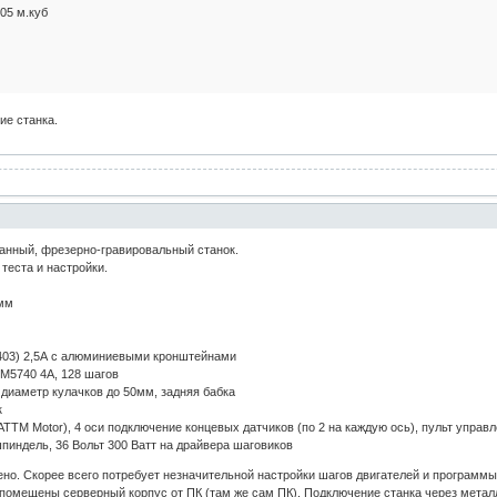
05 м.куб
ие станка.
анный, фрезерно-гравировальный станок.
теста и настройки.
0мм
03) 2,5А с алюминиевыми кронштейнами
M5740 4A, 128 шагов
 диаметр кулачков до 50мм, задняя бабка
к
TTM Motor), 4 оси подключение концевых датчиков (по 2 на каждую ось), пульт управ
шпиндель, 36 Вольт 300 Ватт на драйвера шаговиков
но. Скорее всего потребует незначительной настройки шагов двигателей и программы
 помещены серверный корпус от ПК (там же сам ПК). Подключение станка через метал