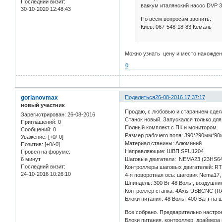
Последний визит:
ваккум италянский насос DVP 3
30-10-2020 12:48:43
По всем вопросам звонить:
Киев. 067-548-18-83 Кемаль
Можно узнать цену и место нахожден
0
gorlanovmax
Поделиться
26-08-2016 17:37:17
новый участник
Продаю, с любовью и старанием сдел
Зарегистрирован
: 26-08-2016
Станок новый. Запускался только для 
Приглашений:
0
Полный комплект с ПК и монитором.
Сообщений:
0
Размер рабочего поля: 390*290мм*9
Уважение:
[+0/-0]
Материал станины: Алюминий
Позитив:
[+0/-0]
Направляющие: ШВП SFU1204
Провел на форуме:
6 минут
Шаговые двигатели: NEMA23 (23HS64
Последний визит:
Контроллеры шаговых двигателей: RT
24-10-2016 10:26:10
4-я поворотная ось: шаговик Nema17,
Шпиндель: 300 Вт 48 Вольт, воздушни
Контроллер станка: 4Axis USBCNC (RA
Блоки питания: 48 Вольт 400 Ватт на 
Все собрано. Предварительно настрое
Блоки питания, контроллер, драйвера