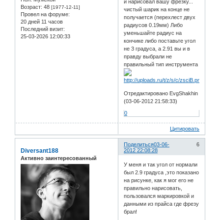
и нарисовал вашу фрезку...
Возраст:
48
[1977-12-11]
чистый шарик на конце не
Провел на форуме:
получается (перехлест двух
20 дней 11 часов
радиусов 0.19мм) Либо
Последний визит:
уменьшайте радиус на
25-03-2026 12:00:33
кончике либо поставьте угол
не 3 градуса, а 2.91 вы и в
правду выбрали не
правильный тип инструмента
Отредактировано EvgShakhin
(03-06-2012 21:58:33)
0
Цитировать
Поделиться
03-06-
6
Diversant188
2012 22:08:28
Активно заинтересованный
У меня и так угол от нормали
был 2.9 градуса ,это показано
на рисунке, как я мог его не
правильно нарисовать,
пользовался маркировкой и
данными из прайса где фрезу
брал!