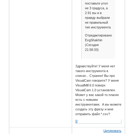
поставьте угол
не 3 градуса, а
2.91 вы и в
правду выбрали
не правильный
тип инструмента
Отредактировано
EvgShakhin
(Сегодня
21:58:33)
Здравствуйте! У меня нет
такого инструмента в
списке... Странно! Вы про
VisualCam говорите? У меня
VisualMill 6.0 поверх
VisualCam 1.0 установлен.
Может у вас какой то плагин
есть с новыми
инструментами. А вы можете
создать эту фрезу и мне
отправить файл *.csv?
0
Цитировать