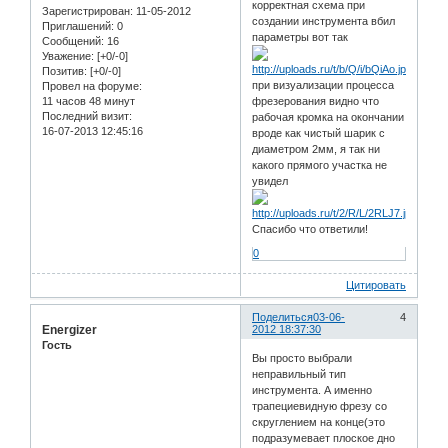
корректная схема при
Зарегистрирован
: 11-05-2012
создании инструмента вбил
Приглашений:
0
параметры вот так
Сообщений:
16
Уважение:
[+0/-0]
Позитив:
[+0/-0]
при визуализации процесса
Провел на форуме:
11 часов 48 минут
фрезерования видно что
Последний визит:
рабочая кромка на окончании
16-07-2013 12:45:16
вроде как чистый шарик с
диаметром 2мм, я так ни
какого прямого участка не
увидел
Спасибо что ответили!
0
Цитировать
Поделиться
03-06-
4
Energizer
2012 18:37:30
Гость
Вы просто выбрали
неправильный тип
инструмента. А именно
трапециевидную фрезу со
скруглением на конце(это
подразумевает плоское дно