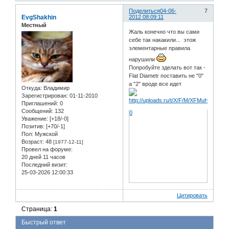
Поделиться
04-06-
7
EvgShakhin
2012 08:09:11
Местный
Жаль конечно что вы сами
себе так накакили... этож
элементарные правила
нарушили
Попробуйте зделать вот так -
Flat Diametr поставить не "0"
а "2" вроде все идет
Откуда:
Владимир
Зарегистрирован
: 01-11-2010
Приглашений:
0
Сообщений:
132
0
Уважение:
[+18/-0]
Позитив:
[+70/-1]
Пол:
Мужской
Возраст:
48
[1977-12-11]
Провел на форуме:
20 дней 11 часов
Последний визит:
25-03-2026 12:00:33
Цитировать
Страница:
1
Быстрый ответ