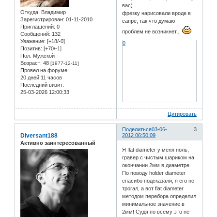
вас)
Откуда:
Владимир
фрезку нарисовали вроде в
Зарегистрирован
: 01-11-2010
сапре, так что думаю
Приглашений:
0
проблем не возникнет...
Сообщений:
132
Уважение:
[+18/-0]
0
Позитив:
[+70/-1]
Пол:
Мужской
Возраст:
48
[1977-12-11]
Провел на форуме:
20 дней 11 часов
Последний визит:
25-03-2026 12:00:33
Цитировать
Поделиться
03-06-
3
Diversant188
2012 06:50:09
Активно заинтересованный
Я flat diameter у меня ноль,
гравер с чистым шариком на
окончании 2мм в диаметре.
По поводу holder diameter
спасибо подсказали, я его не
трогал, а вот flat diameter
методом перебора определил
минимальное значение в
2мм! Судя по всему это не