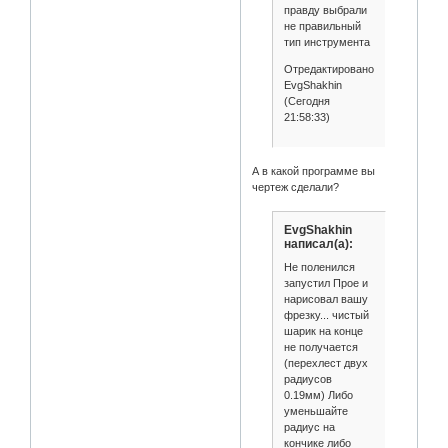
правду выбрали
не правильный
тип инструмента
Отредактировано
EvgShakhin
(Сегодня
21:58:33)
А в какой программе вы
чертеж сделали?
EvgShakhin
написал(а):
Не поленился
запустил Прое и
нарисовал вашу
фрезку... чистый
шарик на конце
не получается
(перехлест двух
радиусов
0.19мм) Либо
уменьшайте
радиус на
кончике либо