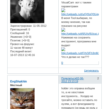
VisualCam вот с такими
параметрами
В меня Tool выбираю, по
моему мнению, так как
Зарегистрирован
: 11-05-2012
показано на рисунке
Приглашений:
0
Сообщений:
16
Уважение:
[+0/-0]
Нажимаю на сохранить
Позитив:
[+0/-0]
инструмент, программа мне
Провел на форуме:
выдает
11 часов 48 минут
Последний визит:
16-07-2013 12:45:16
Что я делаю не так???
0
Цитировать
Поделиться
02-06-
2
EvgShakhin
2012 23:13:19
Местный
holder это оправка вобщем
то, а не хвостовик
инструмента... Холдер не
трогайте, можно оставить по
нулям, а вот флатдиаметр
поправьте (он ведь не ноль у