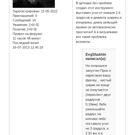
В арткаме без проблем
создал этот инструмент,
Зарегистрирован
: 11-05-2012
выставил угол от номали 2.9
Приглашений:
0
градусов и диаметр шарика и
Сообщений:
16
концевика, длину режущей
Уважение:
[+0/-0]
кромки он автоматически
Позитив:
[+0/-0]
просчитал! А в визуалкаме
Провел на форуме:
вот такая проблема
11 часов 48 минут
возникла...
Последний визит:
16-07-2013 12:45:16
EvgShakhin
написал(а):
Не поленился
запустил Прое и
нарисовал вашу
фрезку... чистый
шарик на конце
не получается
(перехлест двух
радиусов
0.19мм) Либо
уменьшайте
радиус на
кончике либо
поставьте угол
не 3 градуса, а
2.91 вы и в