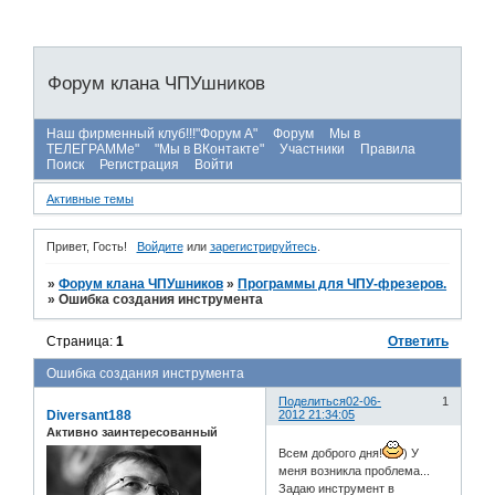
Форум клана ЧПУшников
Наш фирменный клуб!!!"Форум А"
Форум
Мы в
ТЕЛЕГРАММе"
"Мы в ВКонтакте"
Участники
Правила
Поиск
Регистрация
Войти
Активные темы
Привет, Гость!
Войдите
или
зарегистрируйтесь
.
»
Форум клана ЧПУшников
»
Программы для ЧПУ-фрезеров.
»
Ошибка создания инструмента
Страница:
1
Ответить
Ошибка создания инструмента
Поделиться
02-06-
1
Diversant188
2012 21:34:05
Активно заинтересованный
Всем доброго дня!
) У
меня возникла проблема...
Задаю инструмент в