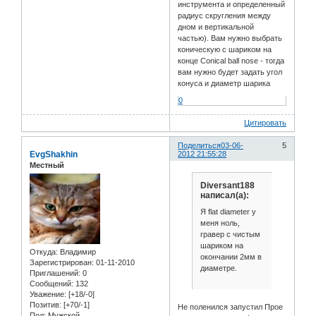
инструмента и определенный
радиус скругления между
дном и вертикальной
частью). Вам нужно выбрать
коническую с шариком на
конце Conical ball nose - тогда
вам нужно будет задать угол
конуса и диаметр шарика
0
Цитировать
Поделиться
03-06-
5
EvgShakhin
2012 21:55:28
Местный
Diversant188
написал(а):
Я flat diameter у
меня ноль,
гравер с чистым
шариком на
Откуда:
Владимир
окончании 2мм в
Зарегистрирован
: 01-11-2010
диаметре.
Приглашений:
0
Сообщений:
132
Уважение:
[+18/-0]
Позитив:
[+70/-1]
Не поленился запустил Прое
Пол:
Мужской