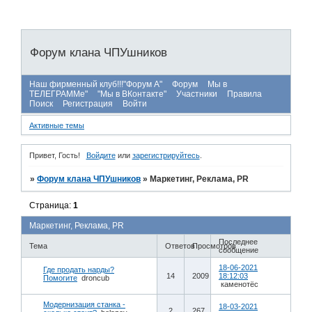
Форум клана ЧПУшников
Наш фирменный клуб!!!"Форум А"
Форум
Мы в
ТЕЛЕГРАММе"
"Мы в ВКонтакте"
Участники
Правила
Поиск
Регистрация
Войти
Активные темы
Привет, Гость!
Войдите
или
зарегистрируйтесь
.
»
Форум клана ЧПУшников
»
Маркетинг, Реклама, PR
Страница:
1
Маркетинг, Реклама, PR
Последнее
Тема
Ответов
Просмотров
сообщение
18-06-2021
Где продать нарды?
14
2009
18:12:03
Помогите
droncub
каменотёс
Модернизация станка -
18-03-2021
2
267