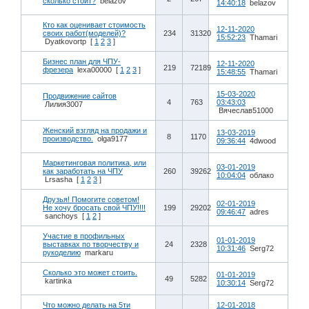
сколько стоит?
belazov
14:40:18
belazov
Кто как оценивает стоимость
12-11-2020
своих работ(моделей)?
234
31320
15:52:23
Thamari
Dyatkovortp
[
1
2
3
]
Бизнес план для ЧПУ-
12-11-2020
219
72189
фрезера
lexa00000
[
1
2
3
]
15:48:55
Thamari
15-03-2020
Продвижение сайтов
4
763
03:43:03
Лилия3007
Вячеслав51000
Женский взгляд на продажи и
13-03-2019
8
1170
производство.
olga9177
09:36:44
4dwood
Маркетинговая политика, или
03-01-2019
как заработать на ЧПУ
260
39262
10:04:04
облако
Lrsasha
[
1
2
3
]
Друзья! Помогите советом!
02-01-2019
Не хочу бросать свой ЧПУ!!!!
199
29202
09:46:47
adres
sanchoys
[
1
2
]
Участие в профильных
01-01-2019
выставках по творчеству и
24
2328
10:31:46
Serg72
рукоделию
markaru
Сколько это может стоить.
01-01-2019
49
5282
kartinka
10:30:14
Serg72
Что можно делать на 5ти
12-01-2018