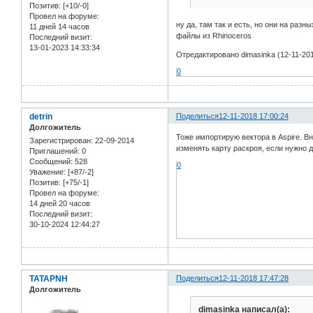
Позитив:
[+10/-0]
Провел на форуме:
ну да, там так и есть, но они на разн
11 дней 14 часов
файлы из Rhinoceros
Последний визит:
13-01-2023 14:33:34
Отредактировано dimasinka (12-11-201
0
detrin
Поделиться
12-11-2018 17:00:24
Долгожитель
Тоже импортирую вектора в Aspire. В
Зарегистрирован
: 22-09-2014
изменять карту раскроя, если нужно д
Приглашений:
0
Сообщений:
528
0
Уважение:
[+87/-2]
Позитив:
[+75/-1]
Провел на форуме:
14 дней 20 часов
Последний визит:
30-10-2024 12:44:27
TATAPNH
Поделиться
12-11-2018 17:47:28
Долгожитель
dimasinka написал(а):