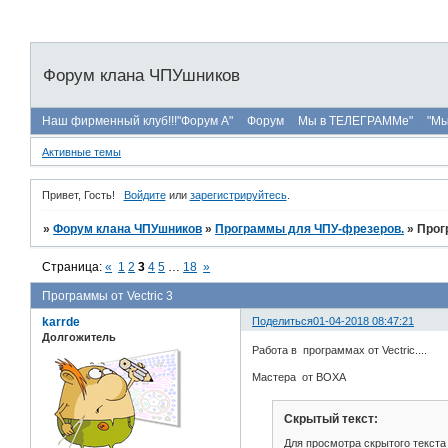
Форум клана ЧПУшников
Наш фирменный клуб!!!"Форум А"
Форум
Мы в ТЕЛЕГРАММе"
"Мы
Активные темы
Привет, Гость!
Войдите
или
зарегистрируйтесь
.
»
Форум клана ЧПУшников
»
Программы для ЧПУ-фрезеров.
»
Прог
Страница:
«
1
2
3
4
5
…
18
»
Программы от Vectric 3
karrde
Поделиться
01-04-2018 08:47:21
Долгожитель
Работа в программах от Vectric....
Мастера от BOXA
Скрытый текст:
Для просмотра скрытого текста