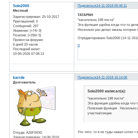
Solo2000
Поделиться
14-11-2018 05:46:11
Местный
TATAPNH
Зарегистрирован
: 25-10-2017
"касательно 198 поста"
Приглашений:
0
Эта функция удобна когда что-то дел
Сообщений:
297
Несколько раз делал заказы которые 
Уважение:
[+74/-3]
Позитив:
[+296/-3]
Отредактировано Solo2000 (14-11-2018
Провел на форуме:
6 дней 20 часов
0
Последний визит:
10-06-2026 07:08:13
karrde
Поделиться
14-11-2018 16:14:06
Долгожитель
Solo2000 написал(а):
"касательно 198 поста"
Эта функция удобна когда что-
Полезная функция . Несколько 
участка/секции.
Упс чего- то я не туды нажал хотел +
Откуда:
A26F003G
Зарегистрирован
: 14-06-2016