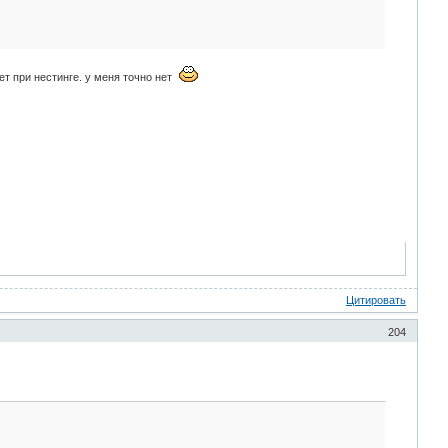
ет при нестинге. у меня точно нет
Цитировать
204