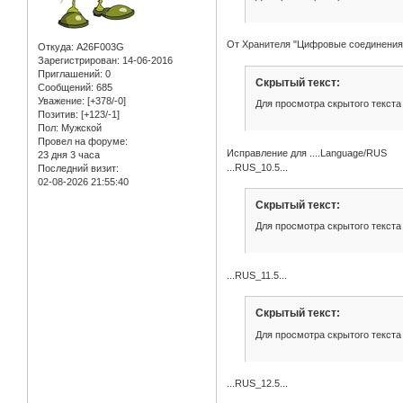
От Хранителя "Цифровые соединения" 
Откуда:
A26F003G
Зарегистрирован
: 14-06-2016
Приглашений:
0
Скрытый текст:
Сообщений:
685
Уважение:
[+378/-0]
Для просмотра скрытого текста
Позитив:
[+123/-1]
Пол:
Мужской
Провел на форуме:
Исправление для ....Language/RUS
23 дня 3 часа
...RUS_10.5...
Последний визит:
02-08-2026 21:55:40
Скрытый текст:
Для просмотра скрытого текста
...RUS_11.5...
Скрытый текст:
Для просмотра скрытого текста
...RUS_12.5...