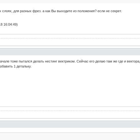
ых слоях, для разных фрез. а как Вы выходите из положения? если не секрет.
8 16:04:49)
начале тоже пытался делать нестинг вектриком. Сейчас его делаю там же где и векто
обавить 1 детальку.