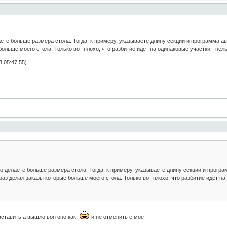
аете больше размера стола. Тогда, к примеру, указываете длину секции и программа а
больше моего стола. Только вот плохо, что разбитие идет на одинаковые участки - не
 05:47:55)
то делаете больше размера стола. Тогда, к примеру, указываете длину секции и прогр
раз делал заказы которые больше моего стола. Только вот плохо, что разбитие идет н
 вставить а вышло вон оно как
и не отменить ё моё