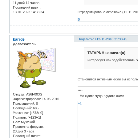
11 дней 14 часов
Последний визит:
Отредактировано dimasinka (12-11-201
13-01-2023 14:33:34
0
karrde
Поделиться
12-11-2018 21:38:45
Долгожитель
TATAPNH написал(а):
интересует как задействовать 
Становится активным если вы исполь
****
Откуда:
A26F003G
- Не ждите чуда, чудите сами -
Зарегистрирован
: 14-06-2016
+1
Приглашений:
0
Сообщений:
685
Уважение:
[+378/-0]
Позитив:
[+123/-1]
Пол:
Мужской
Провел на форуме:
23 дня 3 часа
Последний визит: