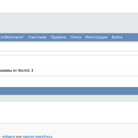
 в ВКонтакте"
Участники
Правила
Поиск
Регистрация
Войти
раммы от Vectric 3
 -
войдите
или
зарегистрируйтесь
.