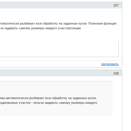
207
втоматически разбивает всю обработку на заданные куски. Полезная функция .
льза задавать самому размеры каждого участка/секции.
Цитировать
208
амма автоматически разбивает всю обработку на заданные куски.
а одинаковые участки - нельза задавать самому размеры каждого