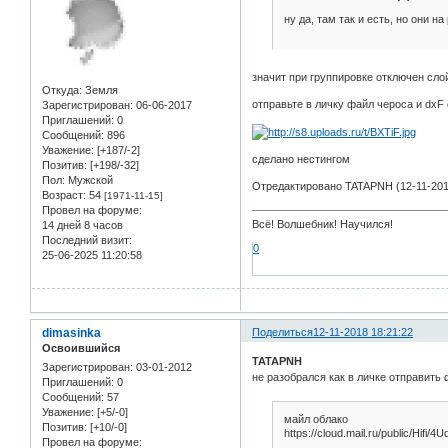
ну да, там так и есть, но они 
значит при группировке отключен слой
Откуда:
Земля
отправьте в личку файл чероса и dxF 
Зарегистрирован
: 06-06-2017
Приглашений:
0
Сообщений:
896
Уважение:
[+187/-2]
сделано нестингом
Позитив:
[+198/-32]
Пол:
Мужской
Отредактировано TATAPNH (12-11-201
Возраст:
54
[1971-11-15]
Провел на форуме:
Всё! Волшебник! Научился!
14 дней 8 часов
Последний визит:
0
25-06-2025 11:20:58
dimasinka
Поделиться
12-11-2018 18:21:22
Освоившийся
TATAPNH
Зарегистрирован
: 03-01-2012
не разобрался как в личке отправить
Приглашений:
0
Сообщений:
57
Уважение:
[+5/-0]
майл облако
Позитив:
[+10/-0]
https://cloud.mail.ru/public/Hifi
Провел на форуме: