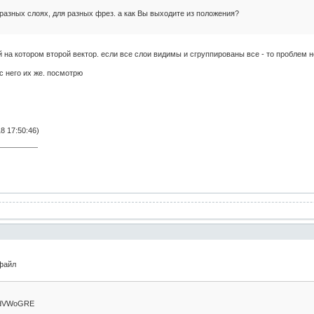
на разных слоях, для разных фрез. а как Вы выходите из положения?
 на котором второй вектор. если все слои видимы и сгруппированы все - то проблем н
с него их же. посмотрю
8 17:50:46)
 файл
/4UdVWoGRE