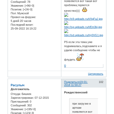
появляется вот такая вот
Сообщений:
78
проблема,теряется
Уважение:
[+96/-0]
Позитив:
[+24/-0]
качество((((
Пол:
Мужской
Провел на форуме:
5 дней 20 часов
Последний визит:
25-09-2022 16:19:22
PS если эта тема уже
поднималась,подскажите и я
удалю сообщение чтобы не
флудить
0
Цитировать
Поделиться
19-01-
102
Расулыч
2018 11:59:27
Долгожитель
Рождественский
Откуда:
Бишкек
Зарегистрирован
: 07-12-2015
Приглашений:
0
при загрузке в
Сообщений:
302
арткам
Уважение:
[+195/-0]
появляется вот
Позитив:
[+123/-3]