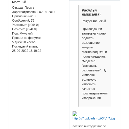
Местный
Откуда:
Пермь
Расулыч
Зарегистрирован
: 02-04-2014
написал(а):
Приглашений:
0
Сообщений:
78
Рождественский
Уважение:
[+96/-0]
При создании
Позитив:
[+24/-0]
заготовки нужно
Пол:
Мужской
Провел на форуме:
поднять
5 дней 20 часов
разрешение
Последний визит:
модели.
25-09-2022 16:19:22
Можно поднять и
после создания:
"Модель"-
"изменить
разрешение". Ну
и вполне
возможно
изменить
качество
просматриваемого
изображения.
вот что выходит после