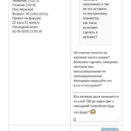
Уважение:
[+11/-2]
наполовину и так
Позитив:
[+0/-0]
же его оставить
Пол:
Мужской
по внутреннему
Возраст:
45
[1981-06-01]
периметру
Провел на форуме:
22 часа 51 минуту
как такое
Последний визит:
возможно
01-05-2018 17:00:15
сделать в
арткаме?
Не совсем понятно на
картинке какого зазора?
Возможно сделать смещение
векторов или
масштабирование не
пропорциональное.
Кекторами нарисуйте что
есть и что нужног?
Все великие дела начинаются
со слов "Ай да ладно фиг с
ним давай попробуем будь
что будет"
0
Цитировать