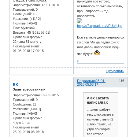
Откуда:
Новосибирск
приходил все готово,
Зарегистрирован
: 13-01-2018
оставалось только вырезать,
Приглашений:
0
прошлифовать и т.д.
Сообщений:
16
обработать.
Уважение:
[+11/-2]
Позитив:
[+0/-0]
Пол:
Мужской
Возраст:
45
[1981-06-01]
Провел на форуме:
Все великие дела начинаются
22 часа 51 минуту
со слов "Ай да ладно фиг с
Последний визит:
ним давай попробуем будь
01-05-2018 17:00:15
что будет"
0
Цитировать
Поделиться
23-01-
116
BK
2018 05:53:17
Заинтересованный
Зарегистрирован
: 02-05-2015
Alex Lazarta
Приглашений:
0
написал(а):
Сообщений:
11
Уважение:
[+46/-1]
... днем работу
Позитив:
[+6/-0]
текущую делал а
Провел на форуме:
на ночь ставил 2
4 дня 1 час
штуки таких, на
Последний визит:
утро приходил
25-02-2019 03:46:18
все готово...