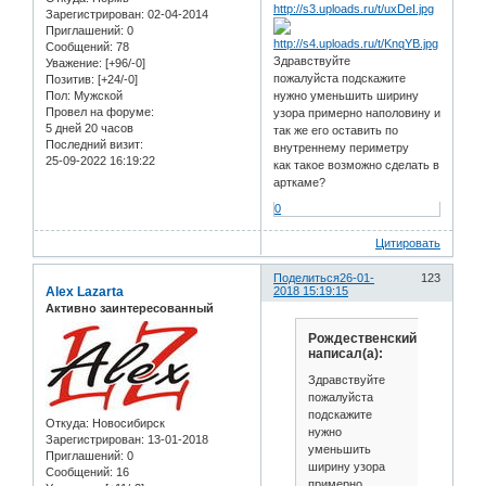
Зарегистрирован
: 02-04-2014
Приглашений:
0
Сообщений:
78
Здравствуйте
Уважение:
[+96/-0]
пожалуйста подскажите
Позитив:
[+24/-0]
Пол:
Мужской
нужно уменьшить ширину
Провел на форуме:
узора примерно наполовину и
5 дней 20 часов
так же его оставить по
Последний визит:
внутреннему периметру
25-09-2022 16:19:22
как такое возможно сделать в
арткаме?
0
Цитировать
Поделиться
26-01-
123
Alex Lazarta
2018 15:19:15
Активно заинтересованный
Рождественский
написал(а):
Здравствуйте
пожалуйста
подскажите
Откуда:
Новосибирск
нужно
Зарегистрирован
: 13-01-2018
уменьшить
Приглашений:
0
ширину узора
Сообщений:
16
примерно