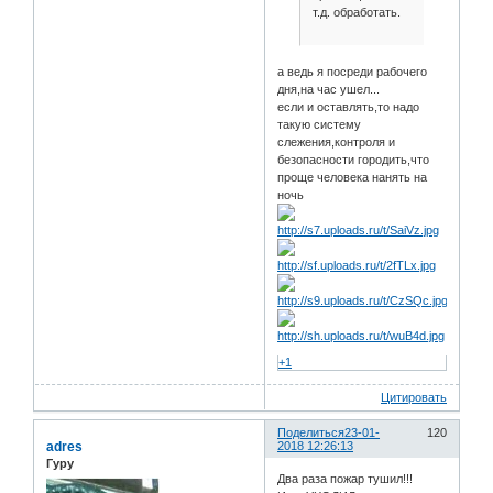
т.д. обработать.
а ведь я посреди рабочего
дня,на час ушел...
если и оставлять,то надо
такую систему
слежения,контроля и
безопасности городить,что
проще человека нанять на
ночь
+1
Цитировать
Поделиться
23-01-
120
adres
2018 12:26:13
Гуру
Два раза пожар тушил!!!