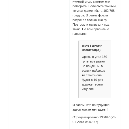
нужный угол. а потом его
померить. Если быть точным,
то угол должен быть 162.768
градуса. В реале фрезы
встречал только 150 гр.
Поэтому и написал - под
заказ. Но вам правильно
написали:
Alex Lazarta
написал(а):
Фрезы в угол 160
гр ты все равно
не найдешь. А
если и найдешь
то стоить она
будет в 10 раз
дороже твоего
изделия.
И запомните на будущее,
здесь
никто не гадает!
Отредактировано 130467 (23-
01-2018 06:57:47)