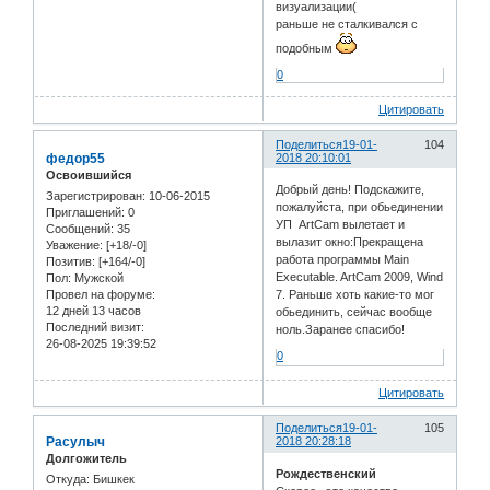
визуализации(
раньше не сталкивался с
подобным
0
Цитировать
Поделиться
19-01-
104
федор55
2018 20:10:01
Освоившийся
Добрый день! Подскажите,
Зарегистрирован
: 10-06-2015
пожалуйста, при обьединении
Приглашений:
0
УП ArtCam вылетает и
Сообщений:
35
вылазит окно:Прекращена
Уважение:
[+18/-0]
работа программы Main
Позитив:
[+164/-0]
Executable. ArtCam 2009, Wind
Пол:
Мужской
Провел на форуме:
7. Раньше хоть какие-то мог
12 дней 13 часов
обьединить, сейчас вообще
Последний визит:
ноль.Заранее спасибо!
26-08-2025 19:39:52
0
Цитировать
Поделиться
19-01-
105
Расулыч
2018 20:28:18
Долгожитель
Рождественский
Откуда:
Бишкек