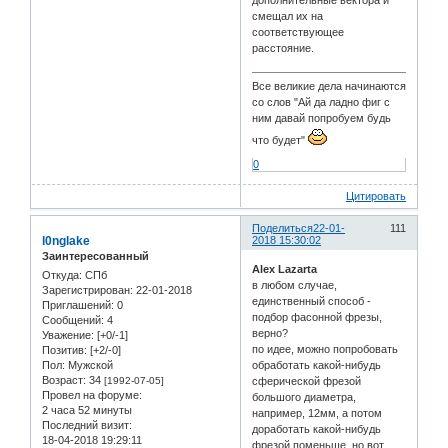
смещал их на
соответствующее
расстояние.
Все великие дела начинаются
со слов "Ай да ладно фиг с
ним давай попробуем будь
что будет"
0
Цитировать
Поделиться
22-01-
111
l0nglake
2018 15:30:02
Заинтересованный
Alex Lazarta
Откуда:
СПб
в любом случае,
Зарегистрирован
: 22-01-2018
единственный способ -
Приглашений:
0
подбор фасонной фрезы,
Сообщений:
4
верно?
Уважение:
[+0/-1]
по идее, можно попробовать
Позитив:
[+2/-0]
Пол:
Мужской
обработать какой-нибудь
Возраст:
34
[1992-07-05]
сферической фрезой
Провел на форуме:
большого диаметра,
2 часа 52 минуты
например, 12мм, а потом
Последний визит:
доработать какой-нибудь
18-04-2018 19:29:11
фрезой поменьше, но вот