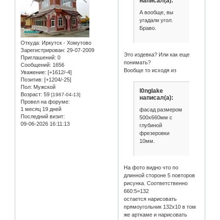
написал(а):
А вообще, вы
угадали угол.
Браво.
Откуда:
Иркутск - Хомутово
Зарегистрирован
: 29-07-2009
Это издевка? Или как еще
Приглашений:
0
понимать?
Сообщений:
1656
Вообще то исходя из
Уважение:
[+1612/-4]
Позитив:
[+1204/-25]
Пол:
Мужской
l0nglake
Возраст:
59
[1967-04-13]
написал(а):
Провел на форуме:
1 месяц 19 дней
фасад размером
Последний визит:
500х660мм с
09-06-2026 16:11:13
глубиной
фрезеровки
10мм.
На фото видно что по
длинной стороне 5 повторов
рисунка. Соответственно
660:5=132
остается нарисовать
прямоугольник 132х10 в том
же арткаме и нарисовать