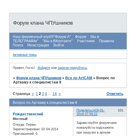
Форум клана ЧПУшников
Наш фирменный клуб!!!"Форум А"
Форум
Мы в
ТЕЛЕГРАММе"
"Мы в ВКонтакте"
Участники
Правила
Поиск
Регистрация
Войти
Активные темы
Привет, Гость!
Войдите
или
зарегистрируйтесь
.
»
Форум клана ЧПУшников
»
Все по ArtCAM
»
Вопрос по
Арткаму к специалистам 8
Страница:
«
1
2
3
4
…
14
»
Ответить
Вопрос по Арткаму к специалистам 8
Поделиться
19-01-
101
Рождественский
2018 07:59:22
Местный
Здравствуйте форумчане
Откуда:
Пермь
пожалуйста подскажите.
Зарегистрирован
: 02-04-2014
при загрузке в арткам
Приглашений:
0