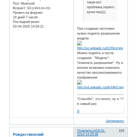
такая вот
Пол:
Мужской
проблема,теряется
Возраст:
63
[1963-04-20]
качество((((
Провел на форуме:
19 дней 7 часов
Последний визит:
03-04-2025 14:54:21
При создании заготовки
нужно поднять разрешение
модели.
Можно поднять и после
создания: "Модель"-
"изменить разрешение". Ну и
вполне возможно изменить
качество просматриваемого
изображения.
"Спасибо"- это много, ну а "+"
в самый раз.
0
Цитировать
Поделиться
19-01-
103
Рождественский
2018 14:29:38