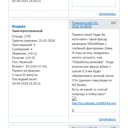
03-04-2025 14:54:21
Цитировать
Поделиться
22-01-
107
l0nglake
2018 14:28:01
Заинтересованный
Приветствую! Надо бы
Откуда:
СПб
изготовить такой фасад
Зарегистрирован
: 22-01-2018
размером 500х660мм с
Приглашений:
0
глубиной фрезеровки 10мм.
Сообщений:
4
Я пока не моу придумать
Уважение:
[+0/-1]
ничего лучшего, чем
Позитив:
[+2/-0]
Пол:
Мужской
"Обработка рельефа". Тогда
Возраст:
34
[1992-07-05]
коническая фреза ф3мм с
Провел на форуме:
шагом 0,3 мм будет
2 часа 52 минуты
обрабатывать рельеф около
Последний визит:
3.5ч (данные симуляции из
18-04-2018 19:29:11
NCStudio).
Есть ли какой-то способ
попроще и побыстрее?
0
Цитировать