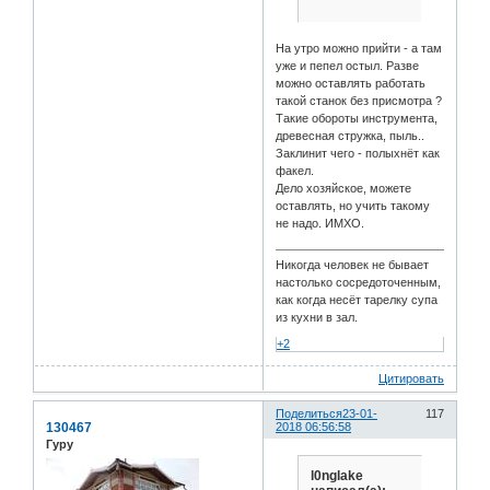
На утро можно прийти - а там
уже и пепел остыл. Разве
можно оставлять работать
такой станок без присмотра ?
Такие обороты инструмента,
древесная стружка, пыль..
Заклинит чего - полыхнёт как
факел.
Дело хозяйское, можете
оставлять, но учить такому
не надо. ИМХО.
Никогда человек не бывает
настолько сосредоточенным,
как когда несёт тарелку супа
из кухни в зал.
+2
Цитировать
Поделиться
23-01-
117
130467
2018 06:56:58
Гуру
l0nglake