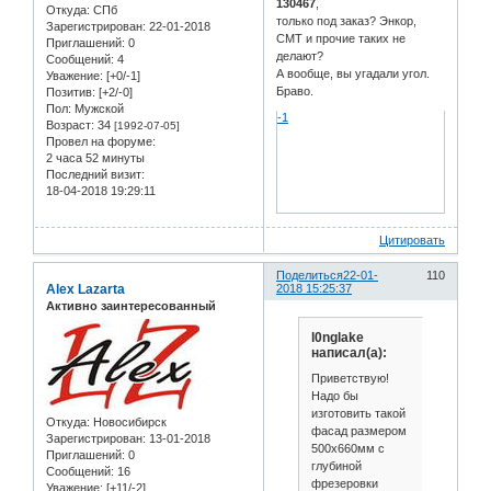
130467
,
Откуда:
СПб
только под заказ? Энкор,
Зарегистрирован
: 22-01-2018
CMT и прочие таких не
Приглашений:
0
делают?
Сообщений:
4
А вообще, вы угадали угол.
Уважение:
[+0/-1]
Браво.
Позитив:
[+2/-0]
Пол:
Мужской
-1
Возраст:
34
[1992-07-05]
Провел на форуме:
2 часа 52 минуты
Последний визит:
18-04-2018 19:29:11
Цитировать
Поделиться
22-01-
110
Alex Lazarta
2018 15:25:37
Активно заинтересованный
l0nglake
написал(а):
Приветствую!
Надо бы
изготовить такой
Откуда:
Новосибирск
фасад размером
Зарегистрирован
: 13-01-2018
500х660мм с
Приглашений:
0
глубиной
Сообщений:
16
фрезеровки
Уважение:
[+11/-2]