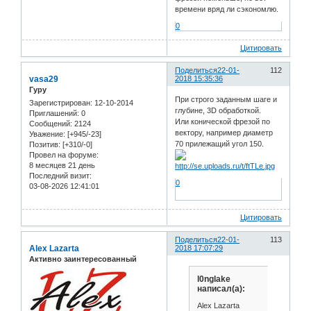
времени вряд ли сэкономлю.
0
Цитировать
Поделиться
22-01-
112
vasa29
2018 15:35:36
Гуру
При строго заданным шаге и
Зарегистрирован
: 12-10-2014
глубине, 3D обработкой.
Приглашений:
0
Или конической фрезой по
Сообщений:
2124
вектору, например диаметр
Уважение:
[+945/-23]
70 прилежащий угол 150.
Позитив:
[+310/-0]
Провел на форуме:
8 месяцев 21 день
Последний визит:
0
03-08-2026 12:41:01
Цитировать
Поделиться
22-01-
113
Alex Lazarta
2018 17:07:29
Активно заинтересованный
l0nglake
написал(а):
Alex Lazarta