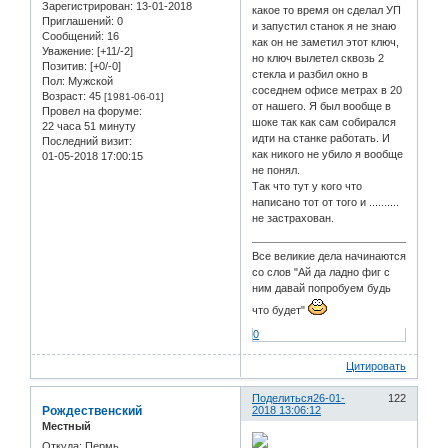
Зарегистрирован
: 13-01-2018
какое то время он сделал УП
Приглашений:
0
и запустил станок я не знаю
Сообщений:
16
как он не заметил этот ключ,
Уважение:
[+11/-2]
но ключ вылетел сквозь 2
Позитив:
[+0/-0]
стекла и разбил окно в
Пол:
Мужской
соседнем офисе метрах в 20
Возраст:
45
[1981-06-01]
от нашего. Я был вообще в
Провел на форуме:
шоке так как сам собирался
22 часа 51 минуту
идти на станке работать. И
Последний визит:
как никого не убило я вообще
01-05-2018 17:00:15
не понял.
Так что тут у кого что
написано тот от того и ..........
не застрахован.
Все великие дела начинаются
со слов "Ай да ладно фиг с
ним давай попробуем будь
что будет"
0
Цитировать
Поделиться
26-01-
122
Рождественский
2018 13:06:12
Местный
Откуда:
Пермь