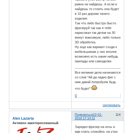
равно не найдешь. А если и
найдешь то стоить она будет
в 10 раз дороже твоего
изделия.
Так что либо быстро бысто
фрезеруй так как я тебе
нарисовал так делов на 30
минут максимум, либо только
3D обработка.
Ну еще как вариант сходи к
мебельшикам у них вполне
возможно есть какие нибудь
прилады или самоделки
Все великие дела начинаются
со слов "Ай да ладно фиг с
ним давай попробуем будь
что будет"
0
Цитировать
Поделиться
22-01-
114
Alex Lazarta
2018 17:14:11
Активно заинтересованный
Зарядил фрезер на ночь и
иди спать спокойно, на утро