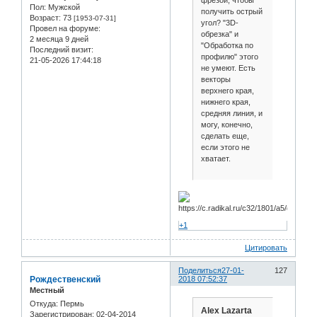
Пол:
Мужской
получить острый
Возраст:
73
[1953-07-31]
угол? "3D-
Провел на форуме:
обрезка" и
2 месяца 9 дней
"Обработка по
Последний визит:
профилю" этого
21-05-2026 17:44:18
не умеют. Есть
векторы
верхнего края,
нижнего края,
средняя линия, и
могу, конечно,
сделать еще,
если этого не
хватает.
+1
Цитировать
Поделиться
27-01-
127
Рождественский
2018 07:52:37
Местный
Откуда:
Пермь
Alex Lazarta
Зарегистрирован
: 02-04-2014