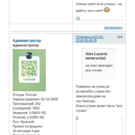
Ученье свет! А не ученье - на
работу чуть свет!
+1
Цитировать
Поделиться
23-01-
118
Администратор
2018 08:49:05
Администратор
Alex Lazarta
написал(а):
на утро приходил
все готово
Поверьте на слово,не
оставляйте станки без
Откуда:
Россия
присмотра,даже на
Зарегистрирован
: 02-10-2009
час.Никогда.
Приглашений:
342
Иначе утром может быть “все
Сообщений:
7865
готово”
Уважение:
[+3063/-55]
Позитив:
[+2008/-39]
0
Пол:
Мужской
Провел на форуме:
10 месяцев 4 дня