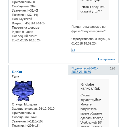
написал(а):
Приглашений:
0
Сообщений:
269
, чтобы получить
Уважение:
[+31/-0]
острый угол? "
Позитив:
[+37/-14]
Пол:
Мужской
Возраст:
45
[1981-01-24]
Поищите на форуме по
Провел на форуме:
фразе "подрезка углов"
9 дней 9 часов
Последний визит:
Отредактировано ildgin (26-
28-01-2025 10:16:24
01-2018 18:52:20)
+1
Цитировать
Поделиться
26-01-
126
DeKot
2018 21:48:50
Гуру
l0nglake
написал(а):
Снова
здравствуйте!
Можете
Откуда:
Молдова
Зарегистрирован
: 24-12-2010
подсказать,
Приглашений:
0
каким образом
Сообщений:
1478
сделать проход
Уважение:
[+1118/-10]
V-образной 90*
Позитив:
[+296/-18]
фрезой, чтобы