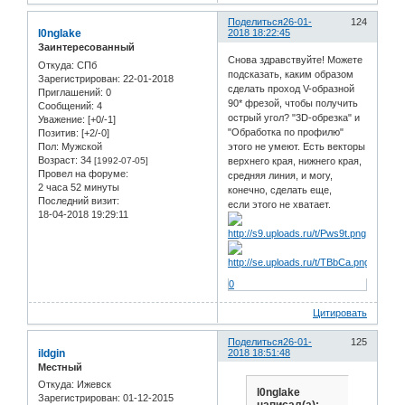
Поделиться
26-01-
124
l0nglake
2018 18:22:45
Заинтересованный
Снова здравствуйте! Можете
Откуда:
СПб
подсказать, каким образом
Зарегистрирован
: 22-01-2018
сделать проход V-образной
Приглашений:
0
90* фрезой, чтобы получить
Сообщений:
4
острый угол? "3D-обрезка" и
Уважение:
[+0/-1]
"Обработка по профилю"
Позитив:
[+2/-0]
Пол:
Мужской
этого не умеют. Есть векторы
Возраст:
34
[1992-07-05]
верхнего края, нижнего края,
Провел на форуме:
средняя линия, и могу,
2 часа 52 минуты
конечно, сделать еще,
Последний визит:
если этого не хватает.
18-04-2018 19:29:11
0
Цитировать
Поделиться
26-01-
125
ildgin
2018 18:51:48
Местный
Откуда:
Ижевск
l0nglake
Зарегистрирован
: 01-12-2015