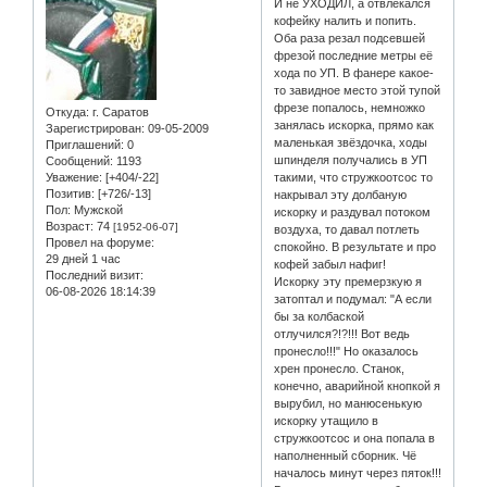
И не УХОДИЛ, а отвлекался
кофейку налить и попить.
Оба раза резал подсевшей
фрезой последние метры её
хода по УП. В фанере какое-
то завидное место этой тупой
фрезе попалось, немножко
Откуда:
г. Саратов
занялась искорка, прямо как
Зарегистрирован
: 09-05-2009
маленькая звёздочка, ходы
Приглашений:
0
шпинделя получались в УП
Сообщений:
1193
Уважение:
[+404/-22]
такими, что стружкоотсос то
Позитив:
[+726/-13]
накрывал эту долбаную
Пол:
Мужской
искорку и раздувал потоком
Возраст:
74
[1952-06-07]
воздуха, то давал потлеть
Провел на форуме:
спокойно. В результате и про
29 дней 1 час
кофей забыл нафиг!
Последний визит:
Искорку эту премерзкую я
06-08-2026 18:14:39
затоптал и подумал: "А если
бы за колбаской
отлучился?!?!!! Вот ведь
пронесло!!!" Но оказалось
хрен пронесло. Станок,
конечно, аварийной кнопкой я
вырубил, но манюсенькую
искорку утащило в
стружкоотсос и она попала в
наполненный сборник. Чё
началось минут через пяток!!!