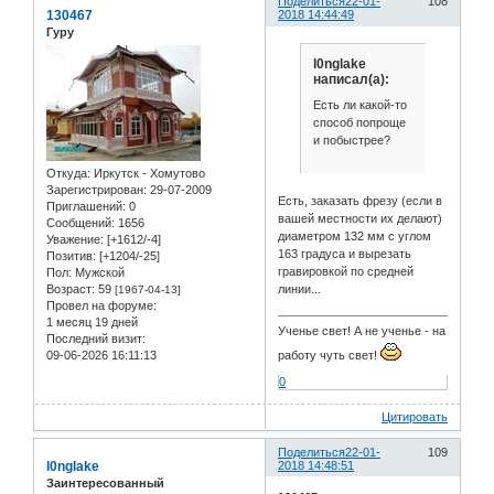
Поделиться
22-01-
108
130467
2018 14:44:49
Гуру
l0nglake
написал(а):
Есть ли какой-то
способ попроще
и побыстрее?
Откуда:
Иркутск - Хомутово
Зарегистрирован
: 29-07-2009
Есть, заказать фрезу (если в
Приглашений:
0
вашей местности их делают)
Сообщений:
1656
диаметром 132 мм с углом
Уважение:
[+1612/-4]
163 градуса и вырезать
Позитив:
[+1204/-25]
гравировкой по средней
Пол:
Мужской
линии...
Возраст:
59
[1967-04-13]
Провел на форуме:
1 месяц 19 дней
Ученье свет! А не ученье - на
Последний визит:
работу чуть свет!
09-06-2026 16:11:13
0
Цитировать
Поделиться
22-01-
109
l0nglake
2018 14:48:51
Заинтересованный