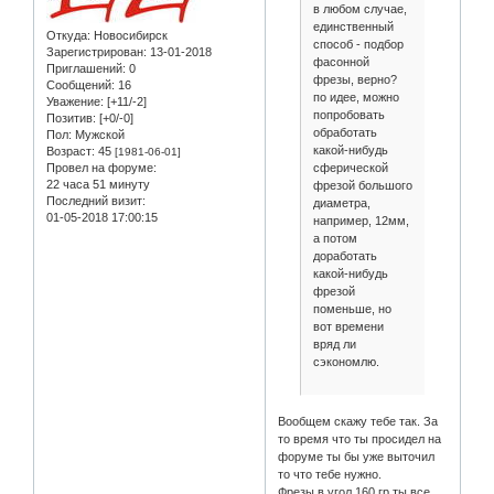
в любом случае,
единственный
Откуда:
Новосибирск
способ - подбор
Зарегистрирован
: 13-01-2018
фасонной
Приглашений:
0
фрезы, верно?
Сообщений:
16
по идее, можно
Уважение:
[+11/-2]
попробовать
Позитив:
[+0/-0]
обработать
Пол:
Мужской
какой-нибудь
Возраст:
45
[1981-06-01]
сферической
Провел на форуме:
22 часа 51 минуту
фрезой большого
Последний визит:
диаметра,
01-05-2018 17:00:15
например, 12мм,
а потом
доработать
какой-нибудь
фрезой
поменьше, но
вот времени
вряд ли
сэкономлю.
Вообщем скажу тебе так. За
то время что ты просидел на
форуме ты бы уже выточил
то что тебе нужно.
Фрезы в угол 160 гр ты все