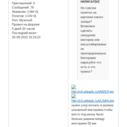
написал(а):
Приглашений:
0
Сообщений:
78
Не совсем
Уважение:
[+96/-0]
понятно на
Позитив:
[+24/-0]
картинке какого
Пол:
Мужской
зазора?
Провел на форуме:
Возможно
5 дней 20 часов
сделать
Последний визит:
смещение
25-09-2022 16:19:22
векторов или
масштабирование
не
пропорциональное.
Кекторами
нарисуйте что
есть и что
нужног?
нужно узор вогнать в размер
указанный векторами,чтобы
место под икону было
больше,ширина между
векторами 50 мм