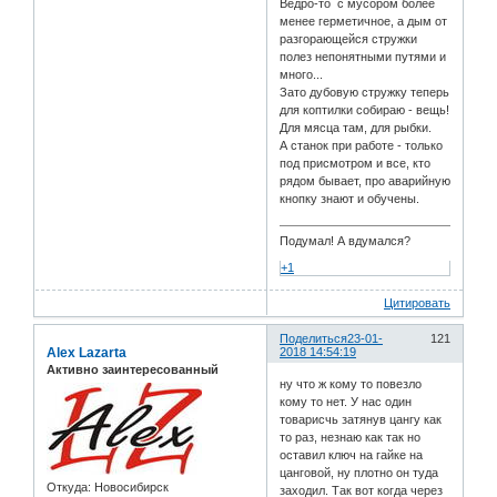
Ведро-то с мусором более
менее герметичное, а дым от
разгорающейся стружки
полез непонятными путями и
много...
Зато дубовую стружку теперь
для коптилки собираю - вещь!
Для мясца там, для рыбки.
А станок при работе - только
под присмотром и все, кто
рядом бывает, про аварийную
кнопку знают и обучены.
Подумал! А вдумался?
+1
Цитировать
Поделиться
23-01-
121
Alex Lazarta
2018 14:54:19
Активно заинтересованный
ну что ж кому то повезло
кому то нет. У нас один
товарисчь затянув цангу как
то раз, незнаю как так но
оставил ключ на гайке на
цанговой, ну плотно он туда
Откуда:
Новосибирск
заходил. Так вот когда через