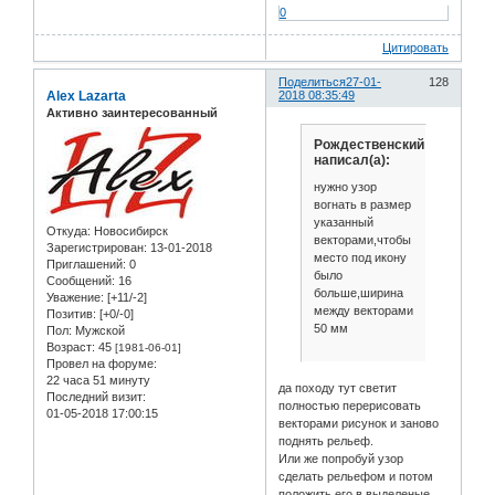
0
Цитировать
Поделиться
27-01-
128
Alex Lazarta
2018 08:35:49
Активно заинтересованный
Рождественский
написал(а):
нужно узор
вогнать в размер
указанный
Откуда:
Новосибирск
векторами,чтобы
Зарегистрирован
: 13-01-2018
место под икону
Приглашений:
0
было
Сообщений:
16
больше,ширина
Уважение:
[+11/-2]
между векторами
Позитив:
[+0/-0]
50 мм
Пол:
Мужской
Возраст:
45
[1981-06-01]
Провел на форуме:
22 часа 51 минуту
да походу тут светит
Последний визит:
полностью перерисовать
01-05-2018 17:00:15
векторами рисунок и заново
поднять рельеф.
Или же попробуй узор
сделать рельефом и потом
положить его в выделеные