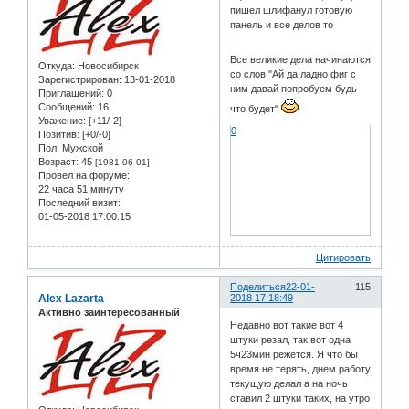
пишел шлифанул готовую
панель и все делов то
Все великие дела начинаются
Откуда:
Новосибирск
со слов "Ай да ладно фиг с
Зарегистрирован
: 13-01-2018
ним давай попробуем будь
Приглашений:
0
Сообщений:
16
что будет"
Уважение:
[+11/-2]
0
Позитив:
[+0/-0]
Пол:
Мужской
Возраст:
45
[1981-06-01]
Провел на форуме:
22 часа 51 минуту
Последний визит:
01-05-2018 17:00:15
Цитировать
Поделиться
22-01-
115
Alex Lazarta
2018 17:18:49
Активно заинтересованный
Недавно вот такие вот 4
штуки резал, так вот одна
5ч23мин режется. Я что бы
время не терять, днем работу
текущую делал а на ночь
ставил 2 штуки таких, на утро