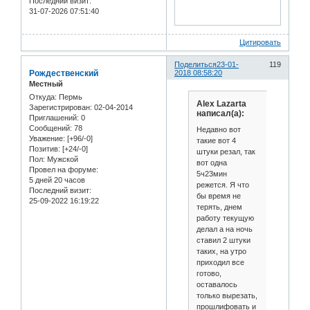
Последний визит:
31-07-2026 07:51:40
Цитировать
Поделиться
23-01-
119
Рождественский
2018 08:58:20
Местный
Откуда:
Пермь
Alex Lazarta
Зарегистрирован
: 02-04-2014
написал(а):
Приглашений:
0
Сообщений:
78
Недавно вот
Уважение:
[+96/-0]
такие вот 4
Позитив:
[+24/-0]
штуки резал, так
Пол:
Мужской
вот одна
Провел на форуме:
5ч23мин
5 дней 20 часов
режется. Я что
Последний визит:
бы время не
25-09-2022 16:19:22
терять, днем
работу текущую
делал а на ночь
ставил 2 штуки
таких, на утро
приходил все
готово,
оставалось
только вырезать,
прошлифовать и