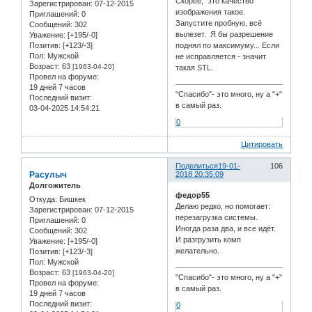
Скорее, это качество
Зарегистрирован
: 07-12-2015
изображения такое.
Приглашений:
0
Запустите пробную, всё
Сообщений:
302
вылезет. Я бы разрешение
Уважение:
[+195/-0]
поднял по максимуму... Если
Позитив:
[+123/-3]
Пол:
Мужской
не исправляется - значит
Возраст:
63
[1963-04-20]
такая STL.
Провел на форуме:
19 дней 7 часов
"Спасибо"- это много, ну а "+"
Последний визит:
в самый раз.
03-04-2025 14:54:21
0
Цитировать
Поделиться
19-01-
106
Расулыч
2018 20:35:09
Долгожитель
федор55
Откуда:
Бишкек
Делаю редко, но помогает:
Зарегистрирован
: 07-12-2015
перезагрузка системы.
Приглашений:
0
Иногда раза два, и все идёт.
Сообщений:
302
И разгрузить комп
Уважение:
[+195/-0]
желательно.
Позитив:
[+123/-3]
Пол:
Мужской
Возраст:
63
[1963-04-20]
"Спасибо"- это много, ну а "+"
Провел на форуме:
в самый раз.
19 дней 7 часов
Последний визит:
0