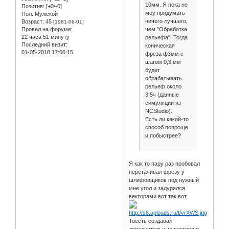
10мм. Я пока не
Позитив:
[+0/-0]
моу придумать
Пол:
Мужской
ничего лучшего,
Возраст:
45
[1981-06-01]
чем "Обработка
Провел на форуме:
22 часа 51 минуту
рельефа". Тогда
Последний визит:
коническая
01-05-2018 17:00:15
фреза ф3мм с
шагом 0,3 мм
будет
обрабатывать
рельеф около
3.5ч (данные
симуляции из
NCStudio).
Есть ли какой-то
способ попроще
и побыстрее?
Я как то пару раз пробовал
перетачивал фрезу у
шлифовщиков под нужный
мне угол и задурялся
векторами вот так вот.
Тоесть создавал
дополнительные вектора и