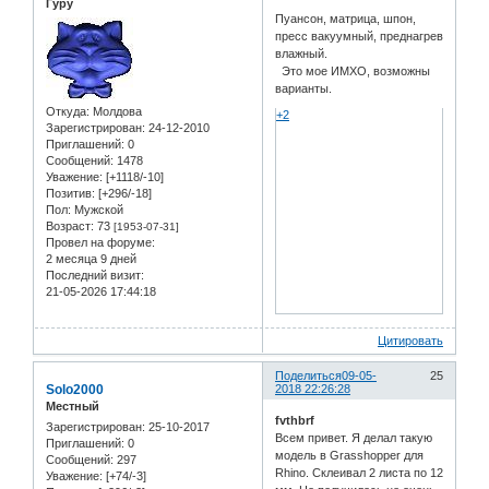
Гуру
Пуансон, матрица, шпон,
пресс вакуумный, преднагрев
влажный.
Это мое ИМХО, возможны
варианты.
Откуда:
Молдова
+2
Зарегистрирован
: 24-12-2010
Приглашений:
0
Сообщений:
1478
Уважение:
[+1118/-10]
Позитив:
[+296/-18]
Пол:
Мужской
Возраст:
73
[1953-07-31]
Провел на форуме:
2 месяца 9 дней
Последний визит:
21-05-2026 17:44:18
Цитировать
Поделиться
09-05-
25
Solo2000
2018 22:26:28
Местный
fvthbrf
Зарегистрирован
: 25-10-2017
Всем привет. Я делал такую
Приглашений:
0
модель в Grasshopper для
Сообщений:
297
Rhino. Склеивал 2 листа по 12
Уважение:
[+74/-3]