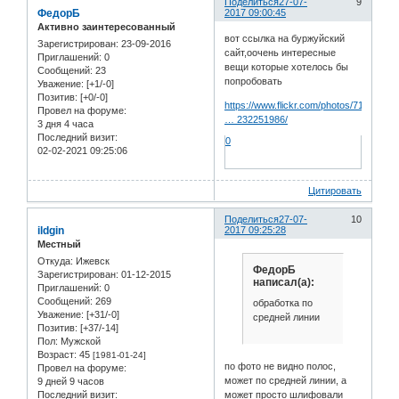
Поделиться
27-07-
9
ФедорБ
2017 09:00:45
Активно заинтересованный
вот ссылка на буржуйский
Зарегистрирован
: 23-09-2016
сайт,оочень интересные
Приглашений:
0
вещи которые хотелось бы
Сообщений:
23
попробовать
Уважение:
[+1/-0]
Позитив:
[+0/-0]
https://www.flickr.com/photos/7141258
Провел на форуме:
… 232251986/
3 дня 4 часа
Последний визит:
0
02-02-2021 09:25:06
Цитировать
Поделиться
27-07-
10
ildgin
2017 09:25:28
Местный
Откуда:
Ижевск
ФедорБ
Зарегистрирован
: 01-12-2015
написал(а):
Приглашений:
0
Сообщений:
269
обработка по
Уважение:
[+31/-0]
средней линии
Позитив:
[+37/-14]
Пол:
Мужской
Возраст:
45
[1981-01-24]
по фото не видно полос,
Провел на форуме:
может по средней линии, а
9 дней 9 часов
может просто шлифовали
Последний визит: