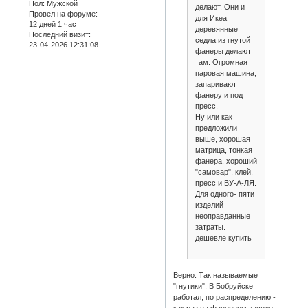
Пол:
Мужской
делают. Они и
Провел на форуме:
для Икеа
12 дней 1 час
деревянные
Последний визит:
седла из гнутой
23-04-2026 12:31:08
фанеры делают
там. Огромная
паровая машина,
запаривают
фанеру и под
пресс.
Ну или как
предложили
выше, хорошая
матрица, тонкая
фанера, хороший
"самовар", клей,
пресс и ВУ-А-ЛЯ.
Для одного- пяти
изделий
неоправданные
затраты.
дешевле купить
Верно. Так называемые
"гнутики". В Бобруйске
работал, по распределению -