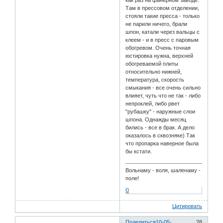
как раз на фанерном заводе.
Там в прессовом отделении,
стояли такие пресса - только
не парили ничего, брали
шпон, катали через вальцы с
клеем - и в пресс с паровым
обогревом. Очень точная
юстировка нужна, верхней
обогреваемой плиты
относительно нижней,
температура, скорость
смыкания - все очень сильно
влияет, чуть что не так - либо
непроклей, либо рвет
"рубашку" - наружные слои
шпона. Однажды месяц
бились - все в брак. А дело
оказалось в сквозняке) Так
что пропарка наверное была
бы кстати.
Вольнаму - воля, шаленаму -
поле!
0
Цитировать
Поделиться
10-05-
28