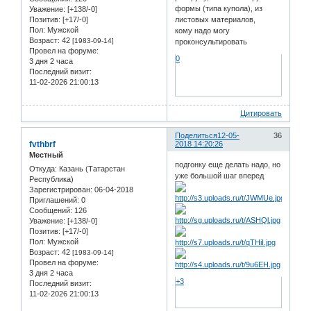
формы (типа купола), из
Уважение:
[+138/-0]
Позитив:
[+17/-0]
листовых материалов,
Пол:
Мужской
кому надо могу
Возраст:
42
[1983-09-14]
проконсультировать
Провел на форуме:
0
3 дня 2 часа
Последний визит:
11-02-2026 21:00:13
Цитировать
Поделиться
12-05-
36
fvthbrf
2018 14:20:26
Местный
подгонку еще делать надо, но
Откуда:
Казань (Татарстан
уже большой шаг вперед
Республика)
Зарегистрирован
: 06-04-2018
Приглашений:
0
Сообщений:
126
Уважение:
[+138/-0]
Позитив:
[+17/-0]
Пол:
Мужской
Возраст:
42
[1983-09-14]
Провел на форуме:
3 дня 2 часа
+3
Последний визит:
11-02-2026 21:00:13