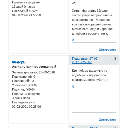
Провел на форуме:
3д.
17 дней 0 часов
Хотя... фигачить 3Д ради
Последний визит:
04-08-2026 21:55:38
такого узора непрактично и
неэкономично. Наверное,
всё таки по средней линии.
Может быть ещё и хорошая
шлифовка после станка.
0
Цитировать
Поделиться
27-07-
8
ФедорБ
2017 08:58:07
Активно заинтересованный
Кто нибудь делал что то
Зарегистрирован
: 23-09-2016
подобное ? поделитесь
Приглашений:
0
векторами пожалуйста))
Сообщений:
23
Уважение:
[+1/-0]
0
Позитив:
[+0/-0]
Провел на форуме:
3 дня 4 часа
Последний визит:
02-02-2021 09:25:06
Цитировать