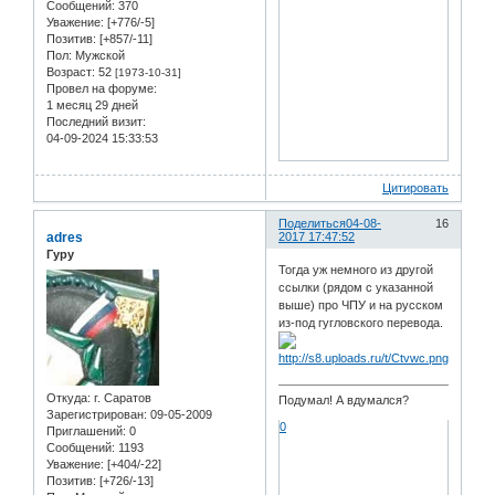
Сообщений:
370
Уважение:
[+776/-5]
Позитив:
[+857/-11]
Пол:
Мужской
Возраст:
52
[1973-10-31]
Провел на форуме:
1 месяц 29 дней
Последний визит:
04-09-2024 15:33:53
Цитировать
Поделиться
04-08-
16
adres
2017 17:47:52
Гуру
Тогда уж немного из другой
ссылки (рядом с указанной
выше) про ЧПУ и на русском
из-под гугловского перевода.
Откуда:
г. Саратов
Подумал! А вдумался?
Зарегистрирован
: 09-05-2009
0
Приглашений:
0
Сообщений:
1193
Уважение:
[+404/-22]
Позитив:
[+726/-13]