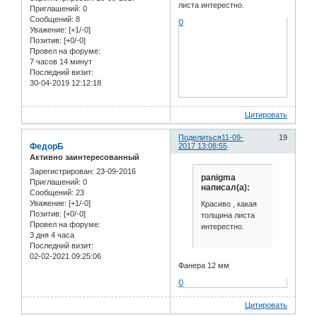
листа интерестно.
Приглашений:
0
Сообщений:
8
0
Уважение:
[+1/-0]
Позитив:
[+0/-0]
Провел на форуме:
7 часов 14 минут
Последний визит:
30-04-2019 12:12:18
Цитировать
Поделиться
11-09-
19
ФедорБ
2017 13:08:55
Активно заинтересованный
Зарегистрирован
: 23-09-2016
panigma
Приглашений:
0
написал(а):
Сообщений:
23
Уважение:
[+1/-0]
Красиво , какая
Позитив:
[+0/-0]
толщина листа
Провел на форуме:
интерестно.
3 дня 4 часа
Последний визит:
02-02-2021 09:25:06
Фанера 12 мм
0
Цитировать