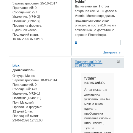
fvthbrf
Зарегистрирован
: 25-10-2017
Да, именно так. Потом
Приглашений:
0
сохранял как STL и далее в
Сообщений:
297
Vectric. Можно еще делать
Уважение:
[+74/-3]
градациями серого как
Позитив:
[+296/-3]
описано в посте #16, но я к
Провел на форуме:
6 дней 20 часов
сожалению,не достаточно
Последний визит:
хорош в Photoshop'е.
10-06-2026 07:08:13
0
Цитировать
Поделиться
10-05-
31
blex
2018 16:59:37
Долгожитель
Откуда:
Минск
fvthbrf
Зарегистрирован
: 18-03-2014
написал(а):
Приглашений:
0
Сообщений:
473
А так сказать в
Уважение:
[+72/-1]
домашних
Позитив:
[+348/-19]
условиях, как бы
Пол:
Мужской
можно было
Провел на форуме:
сделать,
12 дней 1 час
пробовал на
Последний визит:
болванке слоями
23-04-2026 12:31:08
шпон клеить,
туфта
получается, даже