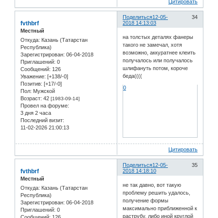
Цитировать
Поделиться
12-05-
34
fvthbrf
2018 14:13:03
Местный
на толстых деталях фанеры
Откуда:
Казань (Татарстан
такого не замечал, хотя
Республика)
возможно, аккуратнее клеить
Зарегистрирован
: 06-04-2018
получалось или получалось
Приглашений:
0
шлифануть потом, короче
Сообщений:
126
беда((((
Уважение:
[+138/-0]
Позитив:
[+17/-0]
0
Пол:
Мужской
Возраст:
42
[1983-09-14]
Провел на форуме:
3 дня 2 часа
Последний визит:
11-02-2026 21:00:13
Цитировать
Поделиться
12-05-
35
fvthbrf
2018 14:18:10
Местный
не так давно, вот такую
Откуда:
Казань (Татарстан
проблему решить удалось,
Республика)
получение формы
Зарегистрирован
: 06-04-2018
максимально приближенной к
Приглашений:
0
раструбу, либо иной круглой
Сообщений:
126