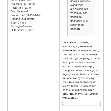
Сообщений:
126
промышленном
Уважение:
[+138/-0]
масштабе
Позитив:
[+17/-0]
а в домашних
Пол:
Мужской
условиях без
Возраст:
42
[1983-09-14]
хорошей
Провел на форуме:
пропарки мне
3 дня 2 часа
кажется не
Последний визит:
сделать.
11-02-2026 21:00:13
так понятно, формы,
пропарка, а у меня еще
момент такой вчера всплыл,
там где (а это почти везде)
клей выходит наружу, в щели
между волокнами шпона,
потом сколько ни шкурь,
тонировка ложится а под ней
видно развод более светлый
от клея, как будто там где
клей тонерка впитаться не
может (клей D3 клейберит,
бело синий флакончик) с
этим что делать или клей не
той системы?
0