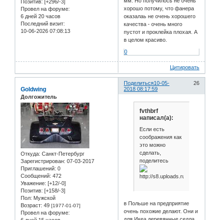
мм. Но получилось не очень
Позитив:
[+296/-3]
хорошо потому, что фанера
Провел на форуме:
6 дней 20 часов
оказалаь не очень хорошего
Последний визит:
качества - очень много
10-06-2026 07:08:13
пустот и проклейка плохая. А
в целом красиво.
0
Цитировать
Поделиться
10-05-
26
Goldwing
2018 08:17:59
Долгожитель
fvthbrf
написал(а):
Если есть
соображения как
это можно
сделать,
Откуда:
Санкт-Петербург
поделитесь
Зарегистрирован
: 07-03-2017
Приглашений:
0
Сообщений:
472
Уважение:
[+12/-0]
Позитив:
[+158/-3]
Пол:
Мужской
в Польше на предприятие
Возраст:
49
[1977-01-07]
очень похожие делают. Они и
Провел на форуме:
для Икеа деревянные седла