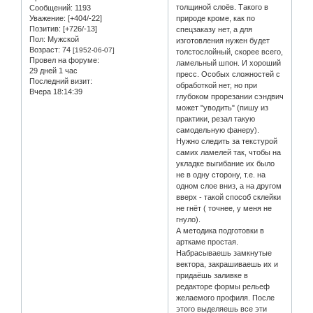
толщиной слоёв. Такого в
Сообщений:
1193
Уважение:
[+404/-22]
природе кроме, как по
Позитив:
[+726/-13]
спецзаказу нет, а для
Пол:
Мужской
изготовления нужен будет
Возраст:
74
[1952-06-07]
толстослойный, скорее всего,
Провел на форуме:
ламельный шпон. И хороший
29 дней 1 час
пресс. Особых сложностей с
Последний визит:
обработкой нет, но при
Вчера 18:14:39
глубоком прорезании сэндвич
может "уводить" (пишу из
практики, резал такую
самодельную фанеру).
Нужно следить за текстурой
самих ламелей так, чтобы на
укладке выгибание их было
не в одну сторону, т.е. на
одном слое вниз, а на другом
вверх - такой способ склейки
не гнёт ( точнее, у меня не
гнуло).
А методика подготовки в
арткаме простая.
Набрасываешь замкнутые
вектора, закрашиваешь их и
придаёшь заливке в
редакторе формы рельеф
желаемого профиля. После
этого выделяешь все эти