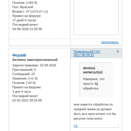
Позитив:
[+40/-6]
Пол:
Мужской
Возраст:
47
[1979-07-12]
Провел на форуме:
17 дней 0 часов
Последний визит:
04-08-2026 21:55:38
Цитировать
Поделиться
27-07-
5
ФедорБ
2017 08:28:22
Активно заинтересованный
Зарегистрирован
: 23-09-2016
denisej
Приглашений:
0
написал(а):
Сообщений:
23
Уважение:
[+1/-0]
Наверное, это
Позитив:
[+0/-0]
просто 3Д
Провел на форуме:
обработка.
3 дня 4 часа
Последний визит:
02-02-2021 09:25:06
мне кажется обработка по
средней линии,но должно
быть все просчитано что бы
рисунок получился
+1