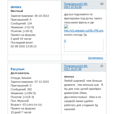
Поделиться
14-09-
20
dennes
2017 07:51:50
Местный
друзья подскажите по
Зарегистрирован
: 06-10-2013
фрезеровке под ручку такого
Приглашений:
0
типа.какая фреза и где
Сообщений:
134
Уважение:
[+11/-0]
Позитив:
[+18/-0]
копать.походу 3д.
Провел на форуме:
5 дней 19 часов
0
Последний визит:
02-08-2026 13:09:13
Цитировать
Поделиться
14-09-
21
Расулыч
2017 11:07:48
Долгожитель
dennes
Откуда:
Бишкек
Любой шаровой, чем больше
Зарегистрирован
: 07-12-2015
диаметр , тем меньше шаг. Я
Приглашений:
0
бы для этих целей приобрёл
Сообщений:
302
диаметром 20мм,
Уважение:
[+195/-0]
двухлепестковую . Ими и по
Позитив:
[+123/-3]
Пол:
Мужской
средней линии удобно
Возраст:
63
[1963-04-20]
работать для создания 3д
Провел на форуме:
панелей.
19 дней 7 часов