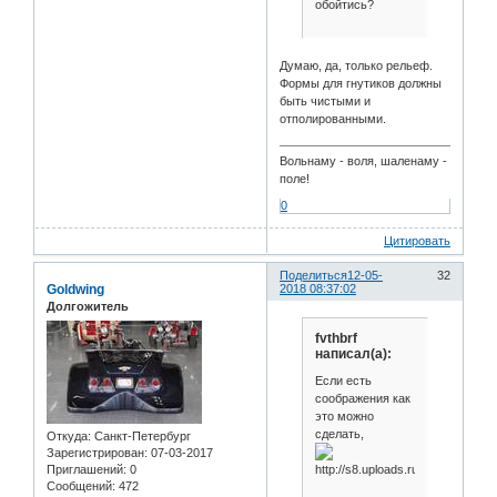
обойтись?
Думаю, да, только рельеф.
Формы для гнутиков должны
быть чистыми и
отполированными.
Вольнаму - воля, шаленаму -
поле!
0
Цитировать
Поделиться
12-05-
32
Goldwing
2018 08:37:02
Долгожитель
fvthbrf
написал(а):
Если есть
соображения как
это можно
сделать,
Откуда:
Санкт-Петербург
Зарегистрирован
: 07-03-2017
Приглашений:
0
Сообщений:
472