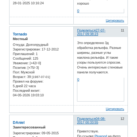
28-01-2025 10:16:24
хорошо
0
Цитировать
Поделиться
27-07-
11
Tornado
2017 09:38:23
Местный
Это определенно 3д
Откуда:
Долгопрудный
обработка рельефа. Разные
Зарегистрирован
: 17-12-2012
ширины, разные углы
Приглашений:
1
наклона рельефа. И такие
Сообщений:
125
узоры пользуются спросом.
Уважение:
[+42/-0]
Очень интересные стеновые
Позитив:
[+75/-3]
Пол:
Мужской
панели получаются.
Возраст:
39
[1987-07-01]
0
Провел на форуме:
5 дней 22 часа
Последний визит:
04-05-2026 19:03:10
Цитировать
Поделиться
04-08-
12
DAniel
2017 00:33:55
Заинтересованный
Приветствую.
Зарегистрирован
: 09-05-2015
По ссылке
Plywood
на фото