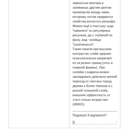
замкнутые вектора и
заливаешь другим цветом
промежутки между ними,
которому потом придаются
свойства вогнутого рельефа.
Можно ещё и текстуру туда
"навалить" из регулярных
рисунков, да с глубиной по
фону, вид - вообще
"ушатаешься".
Такие панели при высоких
контрастах слоёв здорово
психологически напрягают
из-за резких границ (хоть и
плавной формы). При
склейке сэндвича можно
закладывать довольно мягкий
переход от светлых пород
дерева к более тёмным и с
разной толшиной слоёв,
внешняя эффектность от
этого только возрастает
(ИМХО).
Подумал! А вдумался?
0