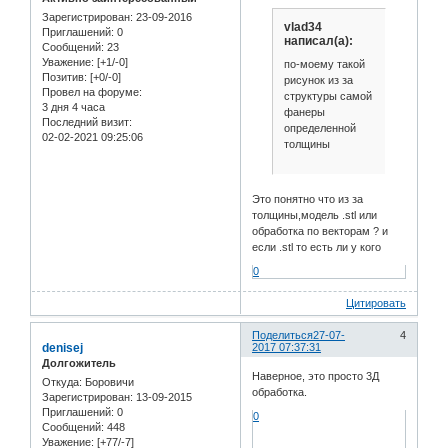
Зарегистрирован
: 23-09-2016
vlad34
Приглашений:
0
написал(а):
Сообщений:
23
Уважение:
[+1/-0]
по-моему такой
Позитив:
[+0/-0]
рисунок из за
Провел на форуме:
структуры самой
3 дня 4 часа
фанеры
Последний визит:
определенной
02-02-2021 09:25:06
толщины
Это понятно что из за
толщины,модель .stl или
обработка по векторам ? и
если .stl то есть ли у кого
0
Цитировать
Поделиться
27-07-
4
denisej
2017 07:37:31
Долгожитель
Наверное, это просто 3Д
Откуда:
Боровичи
обработка.
Зарегистрирован
: 13-09-2015
Приглашений:
0
0
Сообщений:
448
Уважение:
[+77/-7]