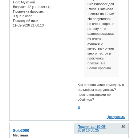
Пол:
Мужской
Grasshopper для
Возраст:
42
[1983-09-14]
Rhino. Склеивал
Провел на форуме:
2 листа по 12 мм.
3 дня 2 часа
Но получилось
Последний визит:
не очень хорошо
11-02-2026 21:00:13
потому, что
фанера оказалаь
не очень
хорошего
качества - очень
много пустот и
проклейка
плохая. А в
целом красиво.
Как я понял именно модель с
рельефом надо делать?
просто векторами не
обойтись?
0
Цитировать
Поделиться
10-05-
30
Solo2000
2018 16:58:25
Местный