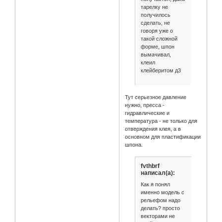
тарелку не
получилось
сделать, не
говоря уже о
такой сложной
форме, шпон
вымачивал,
клеил
клейберитом д3
Тут серьезное давление
нужно, пресса -
гидравлические и
температура - не только для
отверждения клея, а в
основном для пластификации
шпона.
fvthbrf
написал(а):
Как я понял
именно модель с
рельефом надо
делать? просто
векторами не