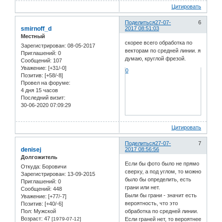
Цитировать
Поделиться
27-07-
6
smirnoff_d
2017 08:51:03
Местный
скорее всего обработка по
Зарегистрирован
: 08-05-2017
векторам по средней линии. я
Приглашений:
0
думаю, круглой фрезой.
Сообщений:
107
Уважение:
[+31/-0]
0
Позитив:
[+58/-8]
Провел на форуме:
4 дня 15 часов
Последний визит:
30-06-2020 07:09:29
Цитировать
Поделиться
27-07-
7
denisej
2017 08:56:56
Долгожитель
Если бы фото было не прямо
Откуда:
Боровичи
сверху, а под углом, то можно
Зарегистрирован
: 13-09-2015
было бы определить, есть
Приглашений:
0
грани или нет.
Сообщений:
448
Были бы грани - значит есть
Уважение:
[+77/-7]
вероятность, что это
Позитив:
[+40/-6]
Пол:
Мужской
обработка по средней линии.
Возраст:
47
[1979-07-12]
Если граней нет, то вероятнее