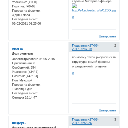
сделано.Материал-фанера
Уважение:
[+1/-0]
Позитив:
[+0/-0]
Провел на форуме:
3 дня 4 часа
0
Последний визит:
02-02-2021 09:25:06
Цитировать
Поделиться
27-07-
2
vlad34
2017 06:47:19
Долгожитель
по-моему такой рисунок из за
Зарегистрирован
: 03-05-2015
структуры самой фанеры
Приглашений:
0
определенной толщины
Сообщений:
354
Уважение:
[+34/-1]
0
Позитив:
[+47/-61]
Пол:
Мужской
Провел на форуме:
1 месяц 4 дня
Последний визит:
Сегодня 16:14:47
Цитировать
Поделиться
27-07-
3
ФедорБ
2017 06:53:26
Активно заинтересованный