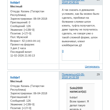
fvthbrf
2018 14:30:31
Местный
А так сказать в домашних
Откуда:
Казань (Татарстан
условиях, как бы можно было
Республика)
сделать, пробовал на
Зарегистрирован
: 06-04-2018
болванке слоями шпон
Приглашений:
0
клеить, туфта получается,
Сообщений:
126
даже тарелку не получилось
Уважение:
[+138/-0]
Позитив:
[+17/-0]
сделать, не говоря уже о
Пол:
Мужской
такой сложной форме, шпон
Возраст:
42
[1983-09-14]
вымачивал, клеил
Провел на форуме:
клейберитом д3
3 дня 2 часа
0
Последний визит:
11-02-2026 21:00:13
Цитировать
Поделиться
10-05-
29
fvthbrf
2018 14:32:59
Местный
Откуда:
Казань (Татарстан
Solo2000
Республика)
написал(а):
Зарегистрирован
: 06-04-2018
Приглашений:
0
fvthbrf
Сообщений:
126
Всем привет. Я
Уважение:
[+138/-0]
делал такую
Позитив:
[+17/-0]
модель в