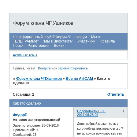
Форум клана ЧПУшников
Наш фирменный клуб!!!"Форум А"
Форум
Мы в
ТЕЛЕГРАММе"
"Мы в ВКонтакте"
Участники
Правила
Поиск
Регистрация
Войти
Активные темы
Привет, Гость!
Войдите
или
зарегистрируйтесь
.
»
Форум клана ЧПУшников
»
Все по ArtCAM
»
Как это
сделано
Страница:
1
Ответить
Как это сделано
Поделиться
27-07-
1
ФедорБ
2017 06:28:29
Активно заинтересованный
День добрый,может есть у
Зарегистрирован
: 23-09-2016
кого нибудь вектора или .stl ?
Приглашений:
0
не до конца понимаю как это
Сообщений:
23