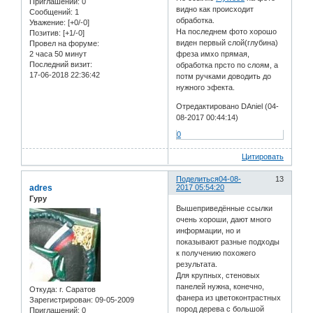
Приглашений:
0
видно как происходит
Сообщений:
1
обработка.
Уважение:
[+0/-0]
На последнем фото хорошо
Позитив:
[+1/-0]
виден первый слой(глубина)
Провел на форуме:
2 часа 50 минут
фреза имхо прямая,
Последний визит:
обработка прсто по слоям, а
17-06-2018 22:36:42
потм ручками доводить до
нужного эфекта.
Отредактировано DAniel (04-
08-2017 00:44:14)
0
Цитировать
Поделиться
04-08-
13
adres
2017 05:54:20
Гуру
Вышеприведённые ссылки
очень хороши, дают много
информации, но и
показывают разные подходы
к получению похожего
результата.
Для крупных, стеновых
панелей нужна, конечно,
Откуда:
г. Саратов
фанера из цветоконтрастных
Зарегистрирован
: 09-05-2009
пород дерева с большой
Приглашений:
0