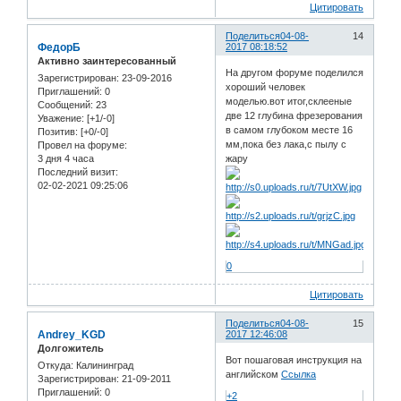
Цитировать
Поделиться
04-08-
14
ФедорБ
2017 08:18:52
Активно заинтересованный
На другом форуме поделился
Зарегистрирован
: 23-09-2016
хороший человек
Приглашений:
0
моделью.вот итог,склееные
Сообщений:
23
две 12 глубина фрезерования
Уважение:
[+1/-0]
в самом глубоком месте 16
Позитив:
[+0/-0]
мм,пока без лака,с пылу с
Провел на форуме:
3 дня 4 часа
жару
Последний визит:
02-02-2021 09:25:06
0
Цитировать
Поделиться
04-08-
15
Andrey_KGD
2017 12:46:08
Долгожитель
Вот пошаговая инструкция на
Откуда:
Калининград
английском
Ссылка
Зарегистрирован
: 21-09-2011
Приглашений:
0
+2