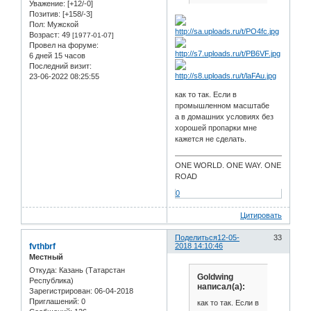
Уважение:
[+12/-0]
Позитив:
[+158/-3]
Пол:
Мужской
Возраст:
49
[1977-01-07]
Провел на форуме:
6 дней 15 часов
Последний визит:
23-06-2022 08:25:55
как то так. Если в
промышленном масштабе
а в домашних условиях без
хорошей пропарки мне
кажется не сделать.
ONE WORLD. ONE WAY. ONE
ROAD
0
Цитировать
Поделиться
12-05-
33
fvthbrf
2018 14:10:46
Местный
Откуда:
Казань (Татарстан
Goldwing
Республика)
написал(а):
Зарегистрирован
: 06-04-2018
Приглашений:
0
как то так. Если в