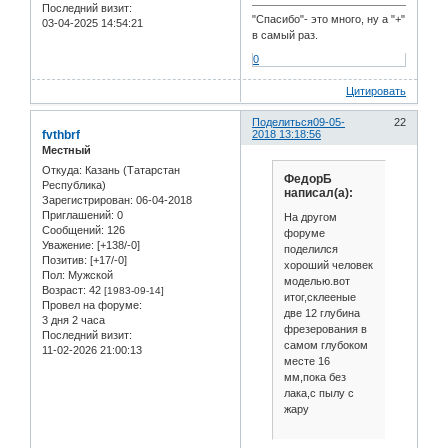
Последний визит:
"Спасибо"- это много, ну а "+"
03-04-2025 14:54:21
в самый раз.
0
Цитировать
Поделиться
09-05-
22
fvthbrf
2018 13:18:56
Местный
Откуда:
Казань (Татарстан
ФедорБ
Республика)
написал(а):
Зарегистрирован
: 06-04-2018
Приглашений:
0
На другом
Сообщений:
126
форуме
Уважение:
[+138/-0]
поделился
Позитив:
[+17/-0]
хороший человек
Пол:
Мужской
моделью.вот
Возраст:
42
[1983-09-14]
итог,склееные
Провел на форуме:
две 12 глубина
3 дня 2 часа
фрезерования в
Последний визит:
самом глубоком
11-02-2026 21:00:13
месте 16
мм,пока без
лака,с пылу с
жару