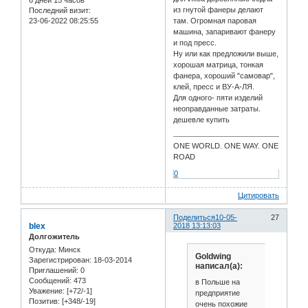
6 дней 15 часов
из гнутой фанеры делают
Последний визит:
там. Огромная паровая
23-06-2022 08:25:55
машина, запаривают фанеру
и под пресс.
Ну или как предложили выше,
хорошая матрица, тонкая
фанера, хороший "самовар",
клей, пресс и ВУ-А-ЛЯ.
Для одного- пяти изделий
неоправданные затраты.
дешевле купить
ONE WORLD. ONE WAY. ONE
ROAD
0
Цитировать
Поделиться
10-05-
27
blex
2018 13:13:03
Долгожитель
Откуда:
Минск
Goldwing
Зарегистрирован
: 18-03-2014
написал(а):
Приглашений:
0
Сообщений:
473
в Польше на
Уважение:
[+72/-1]
предприятие
Позитив:
[+348/-19]
очень похожие