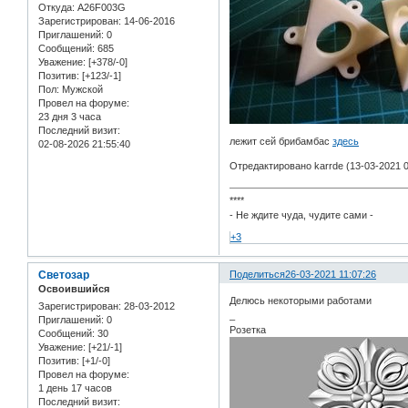
Откуда:
A26F003G
Зарегистрирован
: 14-06-2016
Приглашений:
0
Сообщений:
685
Уважение:
[+378/-0]
Позитив:
[+123/-1]
Пол:
Мужской
Провел на форуме:
23 дня 3 часа
Последний визит:
лежит сей брибамбас
здесь
02-08-2026 21:55:40
Отредактировано karrde (13-03-2021 0
****
- Не ждите чуда, чудите сами -
+3
Светозар
Поделиться
26-03-2021 11:07:26
Освоившийся
Делюсь некоторыми работами
Зарегистрирован
: 28-03-2012
_
Приглашений:
0
Розетка
Сообщений:
30
Уважение:
[+21/-1]
Позитив:
[+1/-0]
Провел на форуме:
1 день 17 часов
Последний визит: