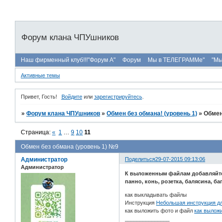
Форум клана ЧПУшников
Наш фирменный клуб!!!"Форум А"
Форум
Мы в ТЕЛЕГРАММе"
"Мы
Активные темы
Привет, Гость!
Войдите
или
зарегистрируйтесь
.
»
Форум клана ЧПУшников
»
Обмен без обмана! (уровень 1)
»
Обмен
Страница:
«
1
…
9
10
11
Обмен без обмана (уровень 1) №9
Администратор
Поделиться
29-07-2015 09:13:06
Администратор
К выложенным файлам добавляйте
панно, конь, розетка, балясина, баге
как выкладывать файлы
Инструкция
Небольшая инструкция д
как выложить фото и файл
как вылож
_______________