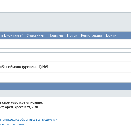
 в ВКонтакте"
Участники
Правила
Поиск
Регистрация
Войти
 без обмана (уровень 1) №9
 свое короткое описание:
т, орел, крест и тд и тп
ля желающих обмениваться моделями.
ить фото и файл