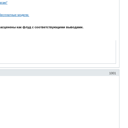
агаю"
бесплатные модели.
т расценены как флуд с соответствующими выводами.
1001