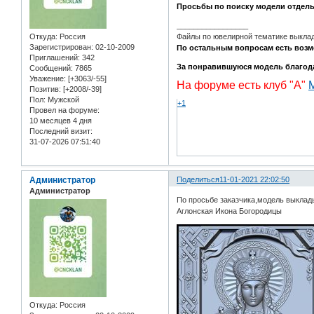
Просьбы по поиску модели отдел
_________________
Откуда:
Россия
Файлы по ювелирной тематике выкл
Зарегистрирован
: 02-10-2009
По остальным вопросам есть возм
Приглашений:
342
За понравившуюся модель благодар
Сообщений:
7865
Уважение:
[+3063/-55]
На форуме есть клуб "А"
Позитив:
[+2008/-39]
Пол:
Мужской
+1
Провел на форуме:
10 месяцев 4 дня
Последний визит:
31-07-2026 07:51:40
Администратор
Поделиться
11-01-2021 22:02:50
Администратор
По просьбе заказчика,модель выклад
Аглонская Икона Богородицы
Откуда:
Россия