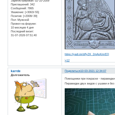
Зарегистрирован
: 02-10-2009
Приглашений:
342
Сообщений:
7865
Уважение:
[+3063/-55]
Позитив:
[+2008/-39]
Пол:
Мужской
Провел на форуме:
10 месяцев 4 дня
Последний визит:
31-07-2026 07:51:40
https://yadi.sk/d/fyZK_2mAsKmrEQ
+12
karrde
Поделиться
10-03-2021 12:34:07
Долгожитель
Помощники при покраске - пирамидки.
Пирамидки двух видов с ушами и без 