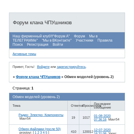
Форум клана ЧПУшников
Наш фирменный клуб!!!"Форум А"
Форум
Мы в
ТЕЛЕГРАММе"
"Мы в ВКонтакте"
Участники
Правила
Поиск
Регистрация
Войти
Активные темы
Привет, Гость!
Войдите
или
зарегистрируйтесь
.
»
Форум клана ЧПУшников
»
Обмен моделей (уровень 2)
Страница:
1
Обмен моделей (уровень 2)
Последнее
Тема
Ответов
Просмотров
сообщение
Радио- Электро- Компоненты
01-08-2020
19
1017
Mavr54
07:36:16
Mavr54
Обмен файлами (после 50)
12-07-2020
410
120012
prostoyi
[
1
2
3
4
5
]
16:31:06
Yarec