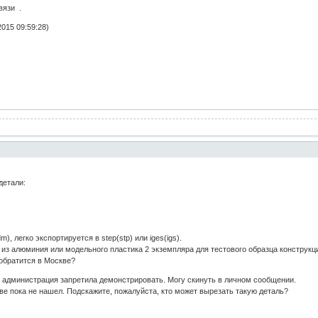
вязи .
015 09:59:28)
детали:
, легко экспортируется в step(stp) или iges(igs).
 из алюминия или модельного пластика 2 экземпляра для тестового образца конструк
обратится в Москве?
й администрация запретила демонстрировать. Могу скинуть в личном сообщении.
кве пока не нашел. Подскажите, пожалуйста, кто может вырезать такую деталь?