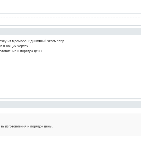
очку из мрамора. Единичный экземпляр.
из в общих чертах.
отовления и порядок цены.
ь изготовления и порядок цены.