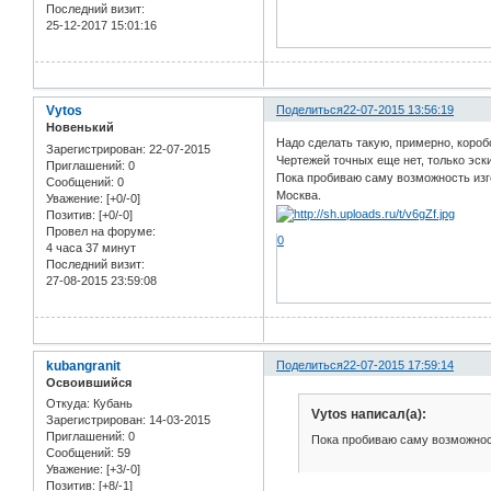
Последний визит:
25-12-2017 15:01:16
Vytos
Поделиться
22-07-2015 13:56:19
Новенький
Надо сделать такую, примерно, короб
Зарегистрирован
: 22-07-2015
Чертежей точных еще нет, только эск
Приглашений:
0
Пока пробиваю саму возможность изг
Сообщений:
0
Москва.
Уважение:
[+0/-0]
Позитив:
[+0/-0]
Провел на форуме:
0
4 часа 37 минут
Последний визит:
27-08-2015 23:59:08
kubangranit
Поделиться
22-07-2015 17:59:14
Освоившийся
Откуда:
Кубань
Vytos написал(а):
Зарегистрирован
: 14-03-2015
Приглашений:
0
Пока пробиваю саму возможност
Сообщений:
59
Уважение:
[+3/-0]
Позитив:
[+8/-1]