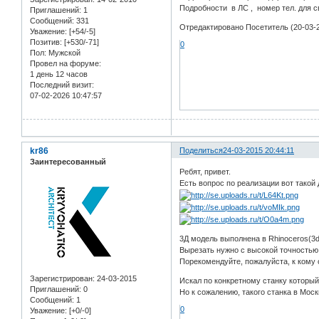
Подробности в ЛС , номер тел. для с
Приглашений:
1
Сообщений:
331
Отредактировано Посетитель (20-03-2
Уважение:
[+54/-5]
Позитив:
[+530/-71]
0
Пол:
Мужской
Провел на форуме:
1 день 12 часов
Последний визит:
07-02-2026 10:47:57
kr86
Поделиться
24-03-2015 20:44:11
Заинтересованный
Ребят, привет.
Есть вопрос по реализации вот такой 
3Д модель выполнена в Rhinoceros(3dm)
Вырезать нужно с высокой точностью
Порекомендуйте, пожалуйста, к кому 
Зарегистрирован
: 24-03-2015
Искал по конкретному станку которы
Приглашений:
0
Но к сожалению, такого станка в Мос
Сообщений:
1
0
Уважение:
[+0/-0]