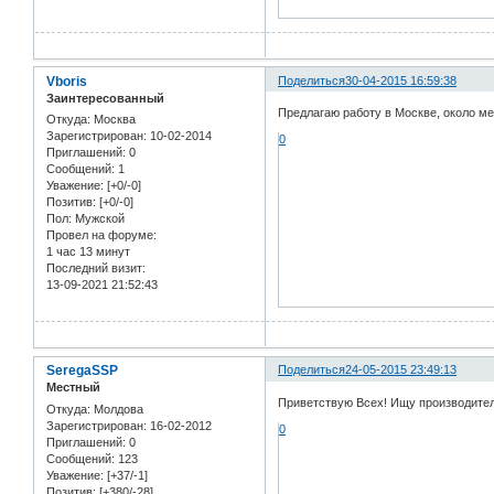
Vboris
Поделиться
30-04-2015 16:59:38
Заинтересованный
Предлагаю работу в Москве, около ме
Откуда:
Москва
Зарегистрирован
: 10-02-2014
0
Приглашений:
0
Сообщений:
1
Уважение:
[+0/-0]
Позитив:
[+0/-0]
Пол:
Мужской
Провел на форуме:
1 час 13 минут
Последний визит:
13-09-2021 21:52:43
SeregaSSP
Поделиться
24-05-2015 23:49:13
Местный
Приветствую Всех! Ищу производителе
Откуда:
Молдова
Зарегистрирован
: 16-02-2012
0
Приглашений:
0
Сообщений:
123
Уважение:
[+37/-1]
Позитив:
[+380/-28]