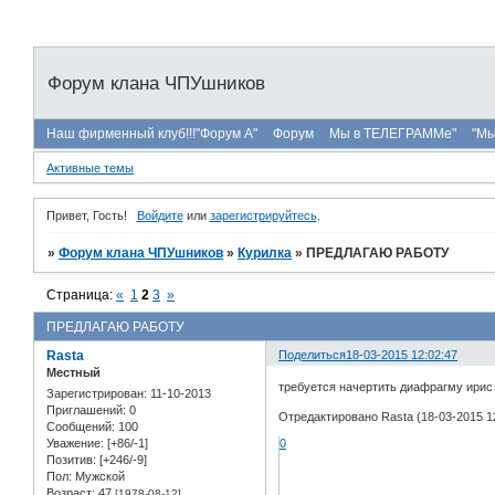
Форум клана ЧПУшников
Наш фирменный клуб!!!"Форум А"
Форум
Мы в ТЕЛЕГРАММе"
"Мы
Активные темы
Привет, Гость!
Войдите
или
зарегистрируйтесь
.
»
Форум клана ЧПУшников
»
Курилка
»
ПРЕДЛАГАЮ РАБОТУ
Страница:
«
1
2
3
»
ПРЕДЛАГАЮ РАБОТУ
Rasta
Поделиться
18-03-2015 12:02:47
Местный
требуется начертить диафрагму ирис 
Зарегистрирован
: 11-10-2013
Приглашений:
0
Отредактировано Rasta (18-03-2015 12
Сообщений:
100
Уважение:
[+86/-1]
0
Позитив:
[+246/-9]
Пол:
Мужской
Возраст:
47
[1978-08-12]