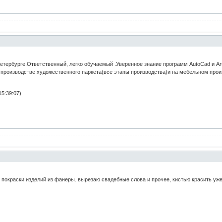
тербурге.Ответственный, легко обучаемый .Уверенное знание программ AutoCad и Art
а производстве художественного паркета(все этапы производства)и на мебельном про
15:39:07)
покраски изделий из фанеры. вырезаю свадебные слова и прочее, кистью красить уже 