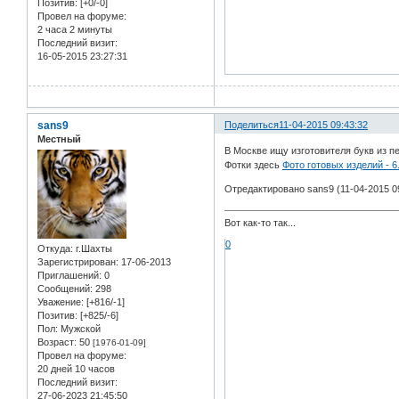
Позитив:
[+0/-0]
Провел на форуме:
2 часа 2 минуты
Последний визит:
16-05-2015 23:27:31
sans9
Поделиться
11-04-2015 09:43:32
Местный
В Москве ищу изготовителя букв из п
Фотки здесь
Фото готовых изделий - 6
Отредактировано sans9 (11-04-2015 09
Вот как-то так...
0
Откуда:
г.Шахты
Зарегистрирован
: 17-06-2013
Приглашений:
0
Сообщений:
298
Уважение:
[+816/-1]
Позитив:
[+825/-6]
Пол:
Мужской
Возраст:
50
[1976-01-09]
Провел на форуме:
20 дней 10 часов
Последний визит:
27-06-2023 21:45:50