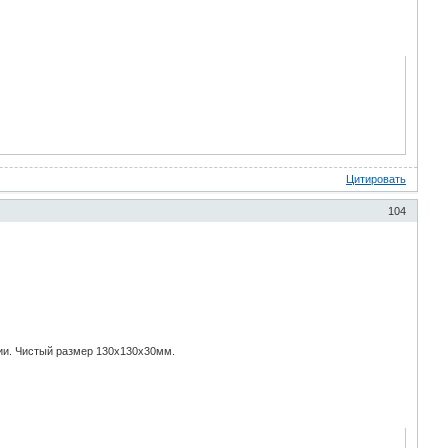
Цитировать
104
ции. Чистый размер 130х130х30мм.