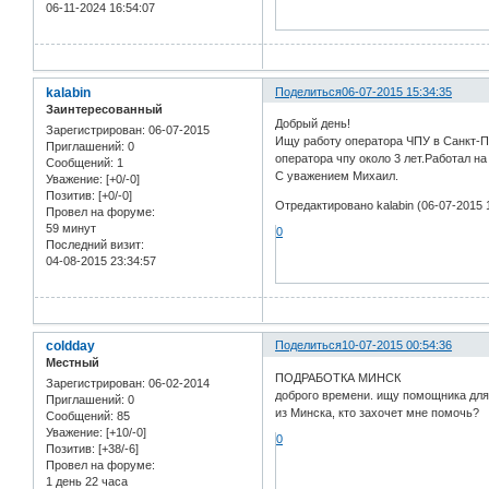
06-11-2024 16:54:07
kalabin
Поделиться
06-07-2015 15:34:35
Заинтересованный
Добрый день!
Зарегистрирован
: 06-07-2015
Ищу работу оператора ЧПУ в Санкт-Пе
Приглашений:
0
оператора чпу около 3 лет.Работал н
Сообщений:
1
С уважением Михаил.
Уважение:
[+0/-0]
Позитив:
[+0/-0]
Отредактировано kalabin (06-07-2015 
Провел на форуме:
59 минут
0
Последний визит:
04-08-2015 23:34:57
coldday
Поделиться
10-07-2015 00:54:36
Местный
ПОДРАБОТКА МИНСК
Зарегистрирован
: 06-02-2014
доброго времени. ищу помощника для 
Приглашений:
0
из Минска, кто захочет мне помочь?
Сообщений:
85
Уважение:
[+10/-0]
0
Позитив:
[+38/-6]
Провел на форуме:
1 день 22 часа