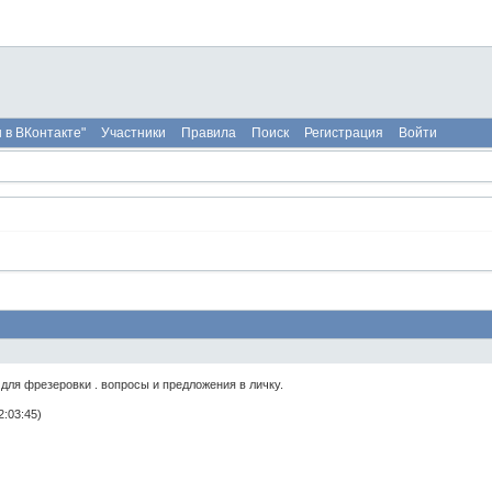
 в ВКонтакте"
Участники
Правила
Поиск
Регистрация
Войти
для фрезеровки . вопросы и предложения в личку.
:03:45)