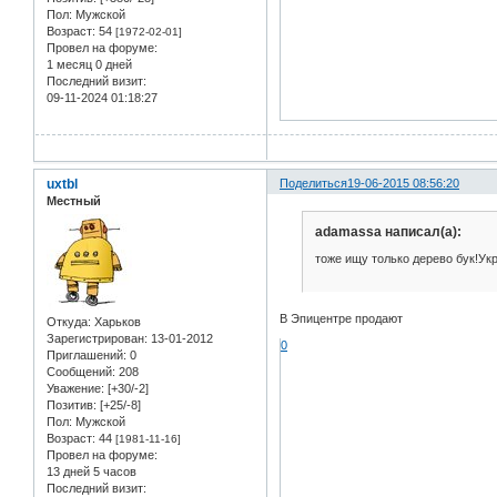
Пол:
Мужской
Возраст:
54
[1972-02-01]
Провел на форуме:
1 месяц 0 дней
Последний визит:
09-11-2024 01:18:27
uxtbl
Поделиться
19-06-2015 08:56:20
Местный
adamassa написал(а):
тоже ищу только дерево бук!У
В Эпицентре продают
Откуда:
Харьков
Зарегистрирован
: 13-01-2012
0
Приглашений:
0
Сообщений:
208
Уважение:
[+30/-2]
Позитив:
[+25/-8]
Пол:
Мужской
Возраст:
44
[1981-11-16]
Провел на форуме:
13 дней 5 часов
Последний визит: