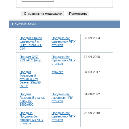
Похожие темы
Продам станок
Продажа б/у
02-09-2024
фрезерный с
фрезерных ЧПУ
ЧПУ Esfero 3D-
станков
014
Продам XYZ-
Продажа б/у
14-04-2020
2130 ATC (чпу)
фрезерных ЧПУ
станков
Продам
Курилка
04-03-2017
Фрезерный
станок с чпу
Beaver 25avlt8
2010г
Продам
Продажа б/у
01-08-2022
Лазерный станок
лазерных ЧПУ
с чпу бу
станков
1400х900
Продажа
Продажа б/у
25-09-2018
Продажа б/у
фрезерных ЧПУ
фрезерных ЧПУ
станков
станков