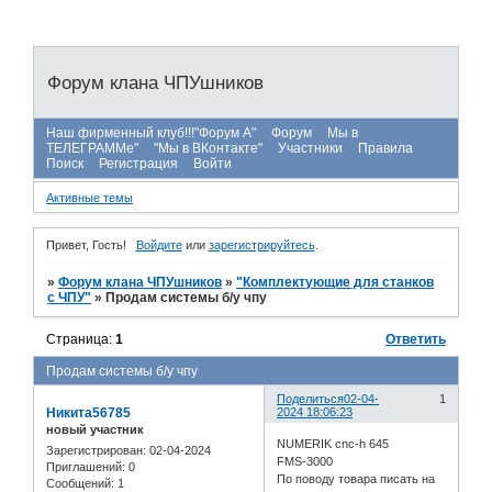
Форум клана ЧПУшников
Наш фирменный клуб!!!"Форум А"
Форум
Мы в
ТЕЛЕГРАММе"
"Мы в ВКонтакте"
Участники
Правила
Поиск
Регистрация
Войти
Активные темы
Привет, Гость!
Войдите
или
зарегистрируйтесь
.
»
Форум клана ЧПУшников
»
"Комплектующие для станков
с ЧПУ"
»
Продам системы б/у чпу
Страница:
1
Ответить
Продам системы б/у чпу
Поделиться
02-04-
1
Никита56785
2024 18:06:23
новый участник
NUMERIK cnc-h 645
Зарегистрирован
: 02-04-2024
FMS-3000
Приглашений:
0
По поводу товара писать на
Сообщений:
1