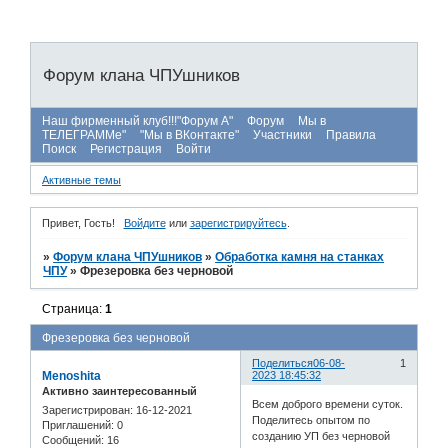
Форум клана ЧПУшников
Наш фирменный клуб!!!"Форум А"
Форум
Мы в
ТЕЛЕГРАММе"
"Мы в ВКонтакте"
Участники
Правила
Поиск
Регистрация
Войти
Активные темы
Привет, Гость!
Войдите
или
зарегистрируйтесь
.
»
Форум клана ЧПУшников
»
Обработка камня на станках
ЧПУ
»
Фрезеровка без черновой
Страница:
1
Фрезеровка без черновой
Поделиться
06-08-
1
Menoshita
2023 18:45:32
Активно заинтересованный
Всем доброго времени суток.
Зарегистрирован
: 16-12-2021
Поделитесь опытом по
Приглашений:
0
созданию УП без черновой
Сообщений:
16