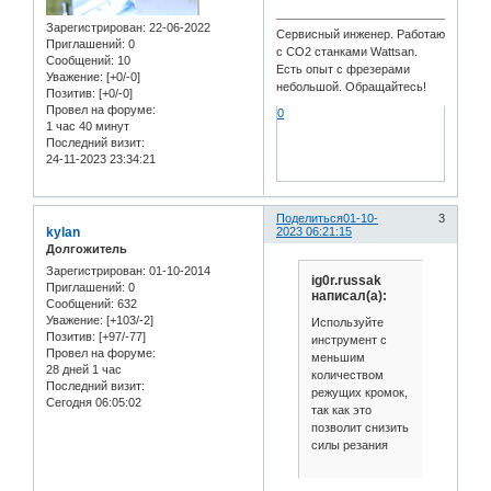
Зарегистрирован
: 22-06-2022
Сервисный инженер. Работаю
Приглашений:
0
с СО2 станками Wattsan.
Сообщений:
10
Есть опыт с фрезерами
Уважение:
[+0/-0]
небольшой. Обращайтесь!
Позитив:
[+0/-0]
Провел на форуме:
0
1 час 40 минут
Последний визит:
24-11-2023 23:34:21
Поделиться
01-10-
3
kylan
2023 06:21:15
Долгожитель
Зарегистрирован
: 01-10-2014
ig0r.russak
Приглашений:
0
написал(а):
Сообщений:
632
Уважение:
[+103/-2]
Используйте
Позитив:
[+97/-77]
инструмент с
Провел на форуме:
меньшим
28 дней 1 час
количеством
Последний визит:
режущих кромок,
Сегодня 06:05:02
так как это
позволит снизить
силы резания