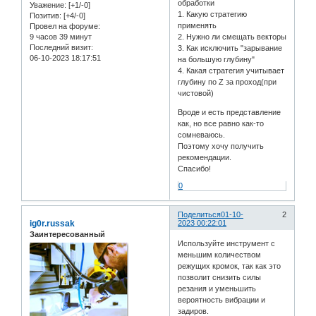
обработки
Уважение:
[+1/-0]
1. Какую стратегию
Позитив:
[+4/-0]
применять
Провел на форуме:
9 часов 39 минут
2. Нужно ли смещать векторы
Последний визит:
3. Как исключить "зарывание
06-10-2023 18:17:51
на большую глубину"
4. Какая стратегия учитывает
глубину по Z за проход(при
чистовой)
Вроде и есть представление
как, но все равно как-то
сомневаюсь.
Поэтому хочу получить
рекомендации.
Спасибо!
0
Поделиться
01-10-
2
ig0r.russak
2023 00:22:01
Заинтересованный
Используйте инструмент с
меньшим количеством
режущих кромок, так как это
позволит снизить силы
резания и уменьшить
вероятность вибрации и
задиров.