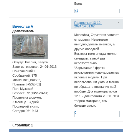
Бред.
+1
Поделиться
13-12-
4
Вячеслав А
2024 14:01:02
Долгожитель
Menoshita, Стратегия зависит
от модели. Некоторые
выгодно делать змейкой, а
другие обводкой.
Векторы тоже иногда можно
смещать, а иной раз
Откуда:
Россия, Калуга
необязательно.
Зарегистрирован
: 24-01-2013
"Зарывание " фрезы
Приглашений:
0
исключается использованием
Сообщений:
975
уклона в модели. При
Уважение:
[+903/-6]
использовании уклона можно
Позитив:
[+532/-81]
не обращать внимание на Z
Пол:
Мужской
вообще. Для мрамора уклон
Возраст:
72
[1953-09-07]
12-15, для гранита 20-30. Чем
Провел на форуме:
твёрже материал, тем
2 месяца 13 дней
больше уклон.
Последний визит:
Сегодня 06:19:43
0
Страница:
1