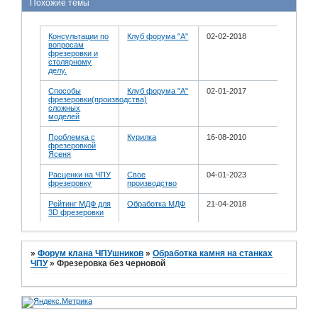
Похожие темы
Консультации по
Клуб форума "А"
02-02-2018
вопросам
фрезеровки и
столярному
делу.
Способы
Клуб форума "А"
02-01-2017
фрезеровки(производства)
сложных
моделей
Проблемка с
Курилка
16-08-2010
фрезеровкой
Ясеня
Расценки на ЧПУ
Свое
04-01-2023
фрезеровку
производство
Рейтинг МДФ для
Обработка МДФ
21-04-2018
3D фрезеровки
»
Форум клана ЧПУшников
»
Обработка камня на станках
ЧПУ
»
Фрезеровка без черновой