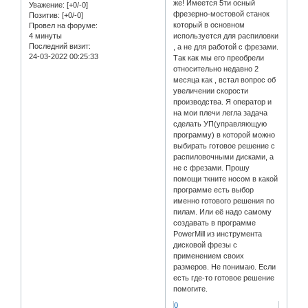
же! Имеется 5ти осный
Уважение:
[+0/-0]
фрезерно-мостовой станок
Позитив:
[+0/-0]
который в основном
Провел на форуме:
4 минуты
используется для распиловки
Последний визит:
, а не для работой с фрезами.
24-03-2022 00:25:33
Так как мы его преобрели
относительно недавно 2
месяца как , встал вопрос об
увеличении скорости
производства. Я оператор и
на мои плечи легла задача
сделать УП(управляющую
программу) в которой можно
выбирать готовое решение с
распиловочными дисками, а
не с фрезами. Прошу
помощи ткните носом в какой
программе есть выбор
именно готового решения по
пилам. Или её надо самому
создавать в программе
PowerMill из инструмента
дисковой фрезы с
применением своих
размеров. Не понимаю. Если
есть где-то готовое решение
помогите.
0