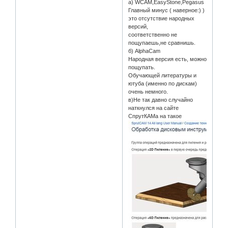
а) WCAM,EasyStone,Pegasus
Главный минус ( наверное:) )
это отсутствие народных
версий,
соответственно не
пощупаешь,не сравнишь.
б) AlphaCam
Народная версия есть, можно
пощупать.
Обучающей литературы и
ютуба (именно по дискам)
очень немного.
в)Не так давно случайно
наткнулся на сайте
СпрутКАМа на такое