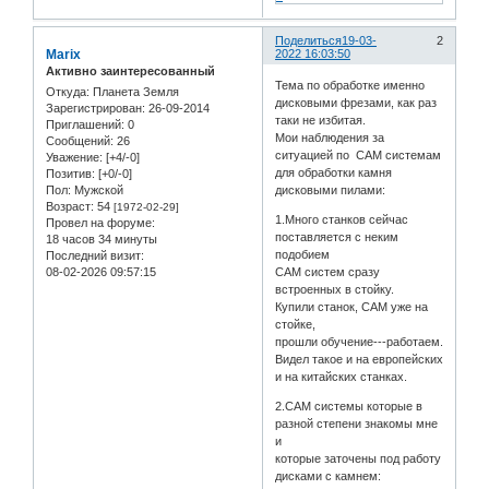
Поделиться
19-03-
2
Marix
2022 16:03:50
Активно заинтересованный
Тема по обработке именно
Откуда:
Планета Земля
дисковыми фрезами, как раз
Зарегистрирован
: 26-09-2014
таки не избитая.
Приглашений:
0
Мои наблюдения за
Сообщений:
26
ситуацией по САМ системам
Уважение:
[+4/-0]
для обработки камня
Позитив:
[+0/-0]
Пол:
Мужской
дисковыми пилами:
Возраст:
54
[1972-02-29]
1.Много станков сейчас
Провел на форуме:
поставляется с неким
18 часов 34 минуты
подобием
Последний визит:
08-02-2026 09:57:15
CAM систем сразу
встроенных в стойку.
Купили станок, САМ уже на
стойке,
прошли обучение---работаем.
Видел такое и на европейских
и на китайских станках.
2.САМ системы которые в
разной степени знакомы мне
и
которые заточены под работу
дисками с камнем: