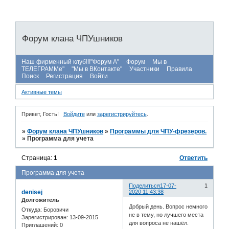
Форум клана ЧПУшников
Наш фирменный клуб!!!"Форум А"
Форум
Мы в
ТЕЛЕГРАММе"
"Мы в ВКонтакте"
Участники
Правила
Поиск
Регистрация
Войти
Активные темы
Привет, Гость!
Войдите
или
зарегистрируйтесь
.
»
Форум клана ЧПУшников
»
Программы для ЧПУ-фрезеров.
»
Программа для учета
Страница:
1
Ответить
Программа для учета
Поделиться
17-07-
1
denisej
2020 11:43:38
Долгожитель
Добрый день. Вопрос немного
Откуда:
Боровичи
не в тему, но лучшего места
Зарегистрирован
: 13-09-2015
для вопроса не нашёл.
Приглашений:
0