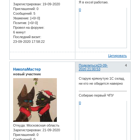
Я в excel работаю.
Зарегистрирован
: 19-09-2020
Приглашений:
0
0
Сообщений:
5
Уважение:
[+0/-0]
Позитив:
[+0/-0]
Провел на форуме:
6 минут
Последний визит:
23-09-2020 17:58:22
Цитировать
Поделиться
23-09-
4
НиколаМастер
2020 21:00:53
новый участник
Старую крякнутую 1С склад,
ни кто не обидится наверно
Собираю первый ЧПУ
0
Откуда:
Московская область
Зарегистрирован
: 21-09-2020
Приглашений:
0
Сообщений:
0