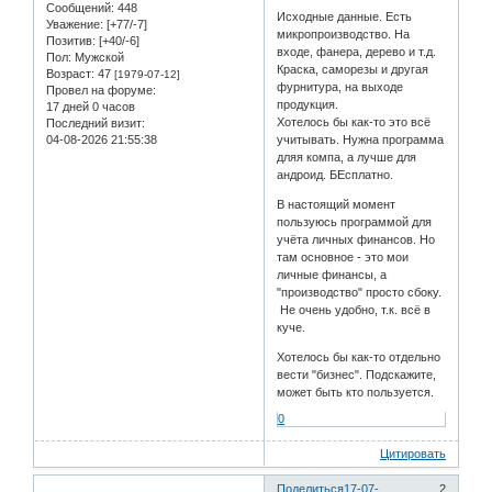
Сообщений:
448
Исходные данные. Есть
Уважение:
[+77/-7]
микропроизводство. На
Позитив:
[+40/-6]
входе, фанера, дерево и т.д.
Пол:
Мужской
Краска, саморезы и другая
Возраст:
47
[1979-07-12]
фурнитура, на выходе
Провел на форуме:
продукция.
17 дней 0 часов
Хотелось бы как-то это всё
Последний визит:
04-08-2026 21:55:38
учитывать. Нужна программа
дляя компа, а лучше для
андроид. БЕсплатно.
В настоящий момент
пользуюсь программой для
учёта личных финансов. Но
там основное - это мои
личные финансы, а
"производство" просто сбоку.
Не очень удобно, т.к. всё в
куче.
Хотелось бы как-то отдельно
вести "бизнес". Подскажите,
может быть кто пользуется.
0
Цитировать
Поделиться
17-07-
2