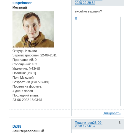
stapelmoor
2020 22:29:34
Местный
excel не вариант?
0
Откуда:
Измаил
Зарегистрирован
: 22-09-2011
Приглашений:
0
Сообщений:
162
Уважение:
[+63/-0]
Позитив:
[+9/-1]
Пол:
Мужской
Возраст:
38
[1987-09-03]
Провел на форуме:
4 дня 7 часов
Последний визит:
23-06-2022 13:03:31
Цитировать
Поделиться
23-09-
3
Dp88
2020 17:56:57
Заинтересованный