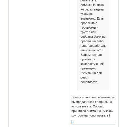
резать STL
объёмные, пока
не резал задачи
такой не
возникало. Есть
проблема с
тросиками -
трутся или
собраны были не
правильно либо
надо "доработать
напильником". В
Вашем случае
прочность
комплектующих
чрезмерно
избыточна для
резки
пенопласта.
Если я правильно понимаю то
вы предлагаете профиль не
использовать. Хорошо
принял во внимание. А какой
контроллер использовать?
0