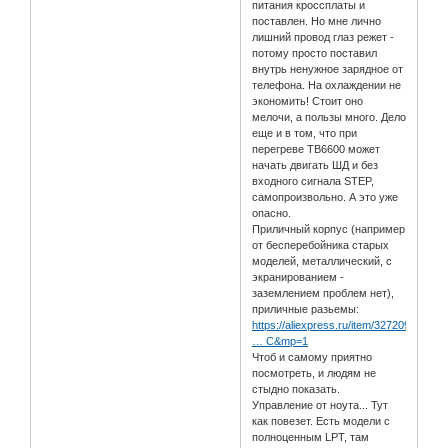
питания кроссплаты и
поставлен. Но мне лично
лишний провод глаз режет -
потому просто поставил
внутрь ненужное зарядное от
телефона. На охлаждении не
экономить! Стоит оно
мелочи, а пользы много. Дело
еще и в том, что при
перегреве ТВ6600 может
начать двигать ШД и без
входного сигнала STEP,
самопроизвольно. А это уже
опасно.
Приличный корпус (например
от бесперебойника старых
моделей, металлический, с
экранированием -
заземлением проблем нет),
приличные разьемы:
https://aliexpress.ru/item/32720906374.
… C&mp=1
Чтоб и самому приятно
посмотреть, и людям не
стыдно показать.
Управление от ноута... Тут
как повезет. Есть модели с
полноценным LPT, там