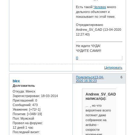
Есть такой
Человек
много
дельного объясняет и
показывает по этой теме.
Отредактировано
Andrew_SV_GAD (13-04-2020
12:27:40)
Не ждите ЧУДА!
ЧУДИТЕ САМИ!!
0
Цитировать
Поделиться
13-04-
6
blex
2020 16:30:23
Долгожитель
Откуда:
Минск
Andrew_SV_GAD
Зарегистрирован
: 18-03-2014
написал(а):
Приглашений:
0
Сообщений:
473
... , но что
Уважение:
[+72/-1]
вероятнее всего
Позитив:
[+348/-19]
потянет даже
Пол:
Мужской
собранное на
Провел на форуме:
arduino -
12 дней 1 час
скорости
Последний визит:
маленькие