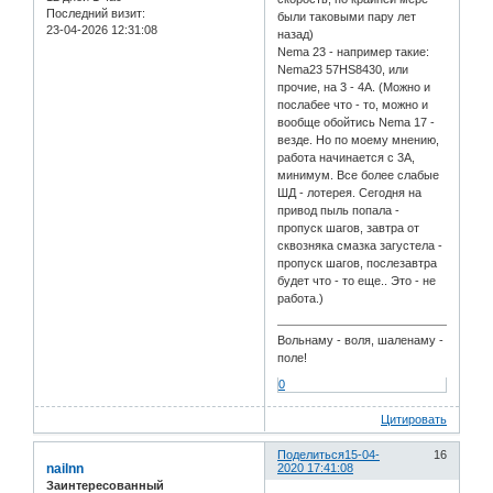
Последний визит:
были таковыми пару лет
23-04-2026 12:31:08
назад)
Nema 23 - например такие:
Nema23 57HS8430, или
прочие, на 3 - 4А. (Можно и
послабее что - то, можно и
вообще обойтись Nema 17 -
везде. Но по моему мнению,
работа начинается с 3А,
минимум. Все более слабые
ШД - лотерея. Сегодня на
привод пыль попала -
пропуск шагов, завтра от
сквозняка смазка загустела -
пропуск шагов, послезавтра
будет что - то еще.. Это - не
работа.)
Вольнаму - воля, шаленаму -
поле!
0
Цитировать
Поделиться
15-04-
16
nailnn
2020 17:41:08
Заинтересованный