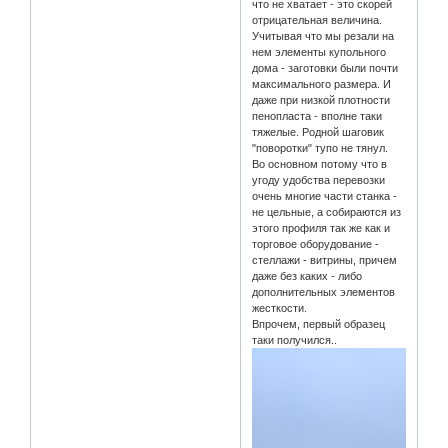
что не хватает - это скорей
отрицательная величина.
Учитывая что мы резали на
нем элементы купольного
дома - заготовки были почти
максимального размера. И
даже при низкой плотности
пенопласта - вполне таки
тяжелые. Родной шаговик
"поворотки" тупо не тянул.
Во основном потому что в
угоду удобства перевозки
очень многие части станка -
не цельные, а собираются из
этого профиля так же как и
торговое оборудование -
стеллажи - витрины, причем
даже без каких - либо
дополнительных элементов
жесткости.
Впрочем, первый образец
таки получился..