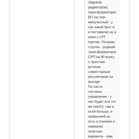
обдувом
радиаторов),
трансформаторный
БП (ну или
импульсный - у
нас какой был то
и поставили) ну и
комп с LPT
портом. Питание
струны - родным
трансформатором
СРП на 90 вольт,
с простым
ручным
симисторным
регулятором на
выходе.
По части
системы
управления - у
нас будет все тот
же mach3, там и
осей больше, и
привычней но
есть и поновее и
наверное
получше
варианты - вам