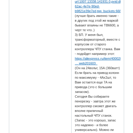
url:1007.13338.141931.0,pvid:db748304
62ac-4e7e-90ed-
b9821e39e7ed,tpp_buckets:668#0#13
(лучше брать именно такие -
в других под этой же маркой
бывают впаяны не TB6600, а
черт те что..)
3) БП. У меня был,
трансформаторный, вместе с
корпусом от старого
контроллера ЧПУ станка. Вам
- подойдет например этот:
https://aliexpress.ru/item/400028205934
… web201603_
(Он на 24вольт, 15А (360ватт)
Если брать на привод колонн
по максимуму - 4Ах2шт, то
Вам остается еще 7А на
привода (это с большим
запасом).
Сегодня Вы собираете
пенорезку - завтра этот же
контроллер сможет двигать
вполне приличный
настольный ЧПУ станок.
(Запас - это хорошо, запас
это надежно - и более
универсально). Можно ли