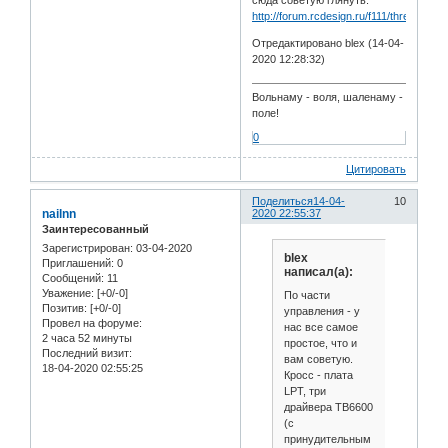
сюда советую глянуть:
http://forum.rcdesign.ru/f111/thread2671
Отредактировано blex (14-04-
2020 12:28:32)
Вольнаму - воля, шаленаму -
поле!
0
Цитировать
Поделиться
14-04-
10
nailnn
2020 22:55:37
Заинтересованный
Зарегистрирован
: 03-04-2020
blex
Приглашений:
0
написал(а):
Сообщений:
11
Уважение:
[+0/-0]
По части
Позитив:
[+0/-0]
управления - у
Провел на форуме:
нас все самое
2 часа 52 минуты
простое, что и
Последний визит:
вам советую.
18-04-2020 02:55:25
Кросс - плата
LPT, три
драйвера TB6600
(с
принудительным