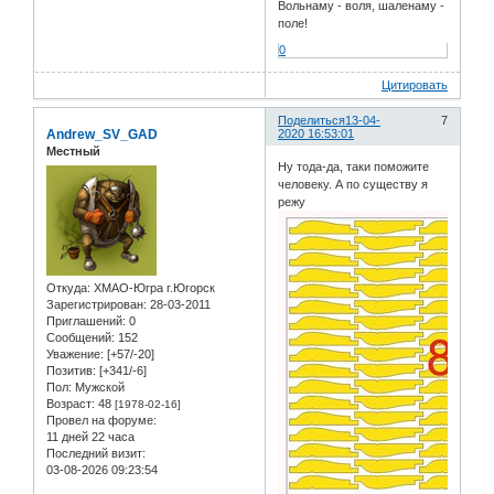
Вольнаму - воля, шаленаму -
поле!
0
Цитировать
Поделиться
13-04-
7
Andrew_SV_GAD
2020 16:53:01
Местный
Ну тода-да, таки поможите
человеку. А по существу я
режу
Откуда:
ХМАО-Югра г.Югорск
Зарегистрирован
: 28-03-2011
Приглашений:
0
Сообщений:
152
Уважение:
[+57/-20]
Позитив:
[+341/-6]
Пол:
Мужской
Возраст:
48
[1978-02-16]
Провел на форуме:
11 дней 22 часа
Последний визит:
03-08-2026 09:23:54