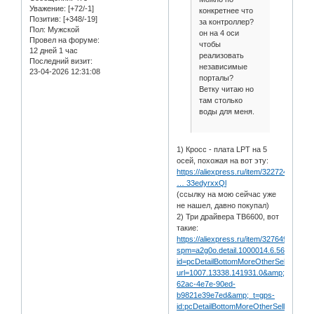
Уважение:
[+72/-1]
конкретнее что
Позитив:
[+348/-19]
за контроллер?
Пол:
Мужской
он на 4 оси
Провел на форуме:
чтобы
12 дней 1 час
реализовать
Последний визит:
независимые
23-04-2026 12:31:08
порталы?
Ветку читаю но
там столько
воды для меня.
1) Кросс - плата LPT на 5
осей, похожая на вот эту:
https://aliexpress.ru/item/32272437447.
… 33edyrxxQl
(ссылку на мою сейчас уже
не нашел, давно покупал)
2) Три драйвера TB6600, вот
такие:
https://aliexpress.ru/item/32764908359.
spm=a2g0o.detail.1000014.6.5633f2fd
id=pcDetailBottomMoreOtherSeller&a
url=1007.13338.141931.0&amp;pvid=db
62ac-4e7e-90ed-
b9821e39e7ed&amp;_t=gps-
id:pcDetailBottomMoreOtherSeller,scm-