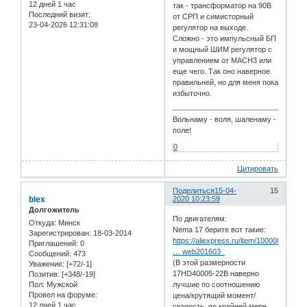
12 дней 1 час
так - трансформатор на 90В
Последний визит:
от СРП и симисторный
23-04-2026 12:31:08
регулятор на выходе.
Сложно - это импульсный БП
и мощный ШИМ регулятор с
управлением от MACH3 или
еще чего. Так оно наверное
правильней, но для меня пока
избыточно.
Вольнаму - воля, шаленаму -
поле!
0
Цитировать
Поделиться
15-04-
15
blex
2020 10:23:59
Долгожитель
По двигателям:
Откуда:
Минск
Nema 17 берите вот такие:
Зарегистрирован
: 18-03-2014
https://aliexpress.ru/item/100000563973
Приглашений:
0
… web201603_
Сообщений:
473
(В этой размерности
Уважение:
[+72/-1]
17HD40005-22B наверно
Позитив:
[+348/-19]
Пол:
Мужской
лучшие по соотношению
Провел на форуме:
цена/крутящий момент/
12 дней 1 час
скорость, по крайней мере