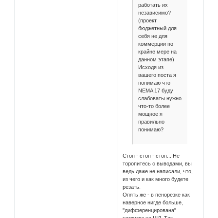
работать их
независимо?
(проект
бюджетный для
себя не для
коммерции по
крайне мере на
данном этапе)
Исходя из
вашего поста я
понимаю что
NEMA 17 буду
слабоваты нужно
что-то более
мощное я
правильно
понимаю?
Стоп - стоп - стоп... Не
торопитесь с выводами, вы
ведь даже не написали, что,
из чего и как много будете
резать.
Опять же - в пенорезке как
наверное нигде больше,
"дифференцирована"