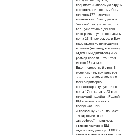
нагрузка на ШД. Так,
поднимать невесомую струну
по вертикали - почему бы и
не nema 17? Нагрузки
никакие там. А вот двигать
"портал" - их уже мало, его
вес - уже точно с десяток
килограмм, лучше поставить
nema 23. Впрочем, если Вам
надо отдельно приводимые
колонны (на каждую колонну
отдельный двигатель) и их
размер невелик - то и там
можно 17 размер.
Еще - поворотный стол. В
моем случае, при размере
заготовок 2000х2000х1000 -
масса примерно
полцентнера. Тут уж точно
nema 17 не катит, и 23 тоже
не каждый подойдет. Родной
ШД пришлось менять,
пропускал шаги.
А поскольку у СРП по части
электроники "своя
атмосфера" - пришлось
ставить на новый ШД
отдельный драйвер TB6600 с