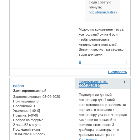
сюда советую
глянуть:
http://forum.rcdesign.ru/f111/thr
Можно по конкретнее что за
контроллер? он на 4 оси
чтобы реализовать
независимые порталы?
Ветку читаю но там столько
воды для меня.
0
Цитировать
Поделиться
14-04-
11
nailnn
2020 23:08:10
Заинтересованный
Подоидет ли данный
Зарегистрирован
: 03-04-2020
контроллер для 4 осей
Приглашений:
0
соответсвенно не зависимые
Сообщений:
11
порталы. в описание к
Уважение:
[+0/-0]
контролеру указано что вроде
Позитив:
[+0/-0]
как 4 оси но по какойто
Провел на форуме:
2 часа 52 минуты
причине стоит всего 3
Последний визит:
драйвера на моторы. что
18-04-2020 02:55:25
давольно таки странно.
Контроллер