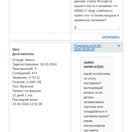
данном этапе) Исходя из
вашего поста я понимаю что
NEMA 17 буду слабоваты
нужно что-то более мощное я
правильно понимаю?
0
Цитировать
Поделиться
14-04-
9
blex
2020 09:50:28
Долгожитель
Откуда:
Минск
nailnn
Зарегистрирован
: 18-03-2014
написал(а):
Приглашений:
0
Сообщений:
473
какой контроллер
Уважение:
[+72/-1]
по итогу
Позитив:
[+348/-19]
поставили?
Пол:
Мужской
вытекающий
Провел на форуме:
вопрос если
12 дней 1 час
делать
Последний визит:
независимые
23-04-2026 12:31:08
порталы мне
понадобиться 4
шаговика верно?
каким
контроллером
заставить