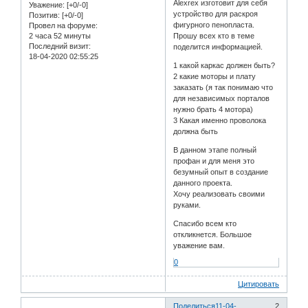
Alexrex изготовит для себя
Уважение:
[+0/-0]
устройство для раскроя
Позитив:
[+0/-0]
фигурного пенопласта.
Провел на форуме:
2 часа 52 минуты
Прошу всех кто в теме
Последний визит:
поделится информацией.
18-04-2020 02:55:25
1 какой каркас должен быть?
2 какие моторы и плату
заказать (я так понимаю что
для независимых порталов
нужно брать 4 мотора)
3 Какая именно проволока
должна быть
В данном этапе полный
профан и для меня это
безумный опыт в создание
данного проекта.
Хочу реализовать своими
руками.
Спасибо всем кто
откликнется. Большое
уважение вам.
0
Цитировать
Поделиться
11-04-
2