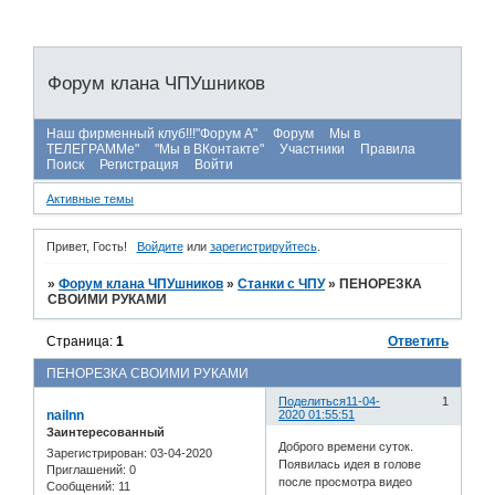
Форум клана ЧПУшников
Наш фирменный клуб!!!"Форум А"
Форум
Мы в
ТЕЛЕГРАММе"
"Мы в ВКонтакте"
Участники
Правила
Поиск
Регистрация
Войти
Активные темы
Привет, Гость!
Войдите
или
зарегистрируйтесь
.
»
Форум клана ЧПУшников
»
Станки с ЧПУ
»
ПЕНОРЕЗКА
СВОИМИ РУКАМИ
Страница:
1
Ответить
ПЕНОРЕЗКА СВОИМИ РУКАМИ
Поделиться
11-04-
1
nailnn
2020 01:55:51
Заинтересованный
Доброго времени суток.
Зарегистрирован
: 03-04-2020
Появилась идея в голове
Приглашений:
0
после просмотра видео
Сообщений:
11