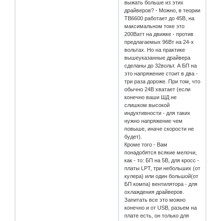
выжать больше из этих
драйверов? - Можно, в теории
TB6600 работает до 45В, на
максимальном токе это
200Ватт на движке - против
предлагаемых 96Вт на 24-х
вольтах. Но на практике
вышеуказанные драйвера
сделаны до 32вольт. А БП на
это напряжение стоит в два -
три раза дороже. При том, что
обычно 24В хватает (если
конечно ваши ШД не
слишком высокой
индуктивности - для таких
нужно напряжение чем
повыше, иначе скорости не
будет).
Кроме того - Вам
понадобятся всякие мелочи,
как - то: БП на 5В, для кросс -
платы LPT, три небольших (от
кулера) или один большой(от
БП компа) вентилятора - для
охлаждения драйверов.
Запитать все это можно
конечно и от USB, разьем на
плате есть, он только для