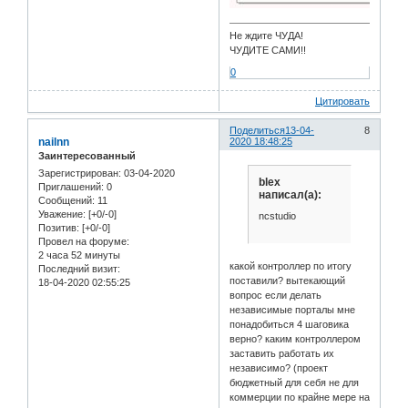
Не ждите ЧУДА!
ЧУДИТЕ САМИ!!
0
Цитировать
Поделиться
13-04-
8
nailnn
2020 18:48:25
Заинтересованный
Зарегистрирован
: 03-04-2020
blex
Приглашений:
0
написал(а):
Сообщений:
11
Уважение:
[+0/-0]
ncstudio
Позитив:
[+0/-0]
Провел на форуме:
2 часа 52 минуты
какой контроллер по итогу
Последний визит:
поставили? вытекающий
18-04-2020 02:55:25
вопрос если делать
независимые порталы мне
понадобиться 4 шаговика
верно? каким контроллером
заставить работать их
независимо? (проект
бюджетный для себя не для
коммерции по крайне мере на