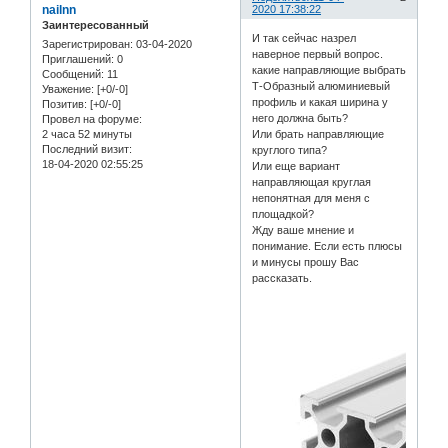
nailnn
2020 17:38:22
Заинтересованный
И так сейчас назрел
Зарегистрирован
: 03-04-2020
наверное первый вопрос.
Приглашений:
0
какие направляющие выбрать
Сообщений:
11
Т-Образный алюминиевый
Уважение:
[+0/-0]
профиль и какая ширина у
Позитив:
[+0/-0]
него должна быть?
Провел на форуме:
2 часа 52 минуты
Или брать направляющие
Последний визит:
круглого типа?
18-04-2020 02:55:25
Или еще вариант
направляющая круглая
непонятная для меня с
площадкой?
Жду ваше мнение и
понимание. Если есть плюсы
и минусы прошу Вас
рассказать.