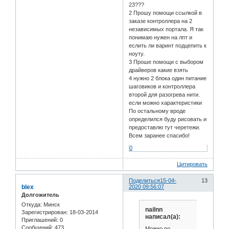
23???
2 Прошу помощи ссылкой в
заказе контроллера на 2
независимых портала. Я так
понимаю нужен на лпт и
еслить ли варинт подцепить к
ноуту.
3 Проше помощи с выбором
драйверов какие взять
4 нужно 2 блока один питание
шаговиков и контроллера
второй для разогрева нити.
если можно характеристики
По остальному вроде
определился буду рисовать и
предоставлю тут черетежи.
Всем заранее спасибо!
0
Цитировать
Поделиться
15-04-
13
blex
2020 09:56:07
Долгожитель
Откуда:
Минск
nailnn
Зарегистрирован
: 18-03-2014
написал(а):
Приглашений:
0
Сообщений:
473
Можно по