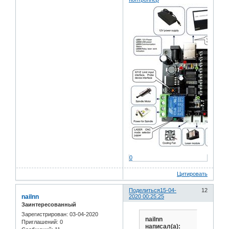
0
Цитировать
Поделиться
15-04-
12
nailnn
2020 00:25:25
Заинтересованный
Зарегистрирован
: 03-04-2020
nailnn
Приглашений:
0
написал(а):