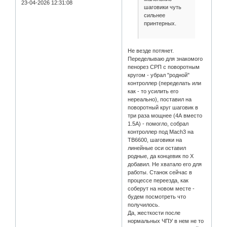
23-04-2026 12:31:08
шаговики чуть
сильнее
принтерных.
Не везде потянет.
Переделываю для знакомого
пенорез СРП с поворотным
кругом - убрал "родной"
контроллер (переделать или
как - то усилить его
нереально), поставил на
поворотный круг шаговик в
три раза мощнее (4А вместо
1.5А) - помогло, собрал
контроллер под Mach3 на
TB6600, шаговики на
линейные оси оставил
родные, да концевик по Х
добавил. Не хватало его для
работы. Станок сейчас в
процессе переезда, как
соберут на новом месте -
будем посмотреть что
получилось.
Да, жесткости после
нормальных ЧПУ в нем не то