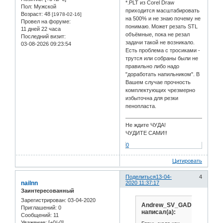
*.PLT из Corel Draw
Пол:
Мужской
приходится масштабировать
Возраст:
48
[1978-02-16]
на 500% и не знаю почему не
Провел на форуме:
понимаю. Может резать STL
11 дней 22 часа
объёмные, пока не резал
Последний визит:
задачи такой не возникало.
03-08-2026 09:23:54
Есть проблема с тросиками -
трутся или собраны были не
правильно либо надо
"доработать напильником". В
Вашем случае прочность
комплектующих чрезмерно
избыточна для резки
пенопласта.
Не ждите ЧУДА!
ЧУДИТЕ САМИ!!
0
Цитировать
Поделиться
13-04-
4
nailnn
2020 11:37:17
Заинтересованный
Зарегистрирован
: 03-04-2020
Andrew_SV_GAD
Приглашений:
0
написал(а):
Сообщений:
11
Уважение:
[+0/-0]