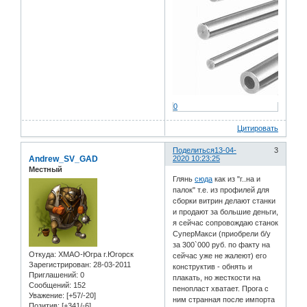
0
Цитировать
Поделиться
13-04-
3
Andrew_SV_GAD
2020 10:23:25
Местный
Глянь
сюда
как из "г..на и
палок" т.е. из профилей для
сборки витрин делают станки
и продают за большие деньги,
я сейчас сопровождаю станок
СуперМакси (приобрели б/у
за 300`000 руб. по факту на
Откуда:
ХМАО-Югра г.Югорск
сейчас уже не жалеют) его
Зарегистрирован
: 28-03-2011
конструктив - обнять и
Приглашений:
0
плакать, но жесткости на
Сообщений:
152
пенопласт хватает. Прога с
Уважение:
[+57/-20]
ним странная после импорта
Позитив:
[+341/-6]