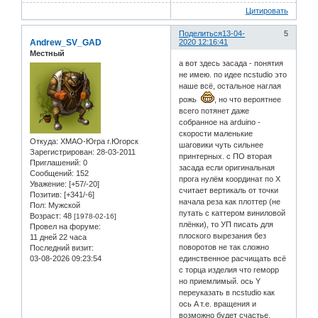
Цитировать
Поделиться
13-04-
5
Andrew_SV_GAD
2020 12:16:41
Местный
а вот здесь засада - понятия
не имею. по идее ncstudio это
наше всё, остальное наглая
рожь
, но что вероятнее
всего потянет даже
собранное на arduino -
скорости маленькие
Откуда:
ХМАО-Югра г.Югорск
шаговики чуть сильнее
Зарегистрирован
: 28-03-2011
принтерных. с ПО вторая
Приглашений:
0
засада если оригинальная
Сообщений:
152
прога нулём координат по Х
Уважение:
[+57/-20]
считает вертикаль от точки
Позитив:
[+341/-6]
начала реза как плоттер (не
Пол:
Мужской
путать с каттером виниловой
Возраст:
48
[1978-02-16]
плёнки), то УП писать для
Провел на форуме:
плоского вырезания без
11 дней 22 часа
поворотов не так сложно
Последний визит:
03-08-2026 09:23:54
единственное расчищать всё
с торца изделия что геморр
но приемлимый. ось Y
переуказать в ncstudio как
ось A т.е. вращения и
возможно будет счастье.