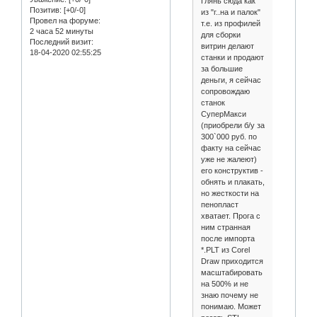
Глянь сюда как
Позитив:
[+0/-0]
из "г..на и палок"
Провел на форуме:
т.е. из профилей
2 часа 52 минуты
для сборки
Последний визит:
витрин делают
18-04-2020 02:55:25
станки и продают
за большие
деньги, я сейчас
сопровождаю
станок
СуперМакси
(приобрели б/у за
300`000 руб. по
факту на сейчас
уже не жалеют)
его конструктив -
обнять и плакать,
но жесткости на
пенопласт
хватает. Прога с
ним странная
после импорта
*.PLT из Corel
Draw приходится
масштабировать
на 500% и не
знаю почему не
понимаю. Может