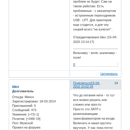
проблем не будет. Сам на
таком работаю. Есть
проблемные - с квазипортом
- встроенным переходником
USB - LPT. Для принтеров
еще сгодится, а для чпу
скорей всего "не взлетит"..
Отредактировано blex (15-04-
2020 13:14:17)
Вольнаму - воля, шаленаму -
поле!
0
Цитировать
Поделиться
15-04-
14
blex
2020 10:02:34
Долгожитель
Что до питания нити - то тут
Откуда:
Минск
все можно решить или
Зарегистрирован
: 18-03-2014
сложно или просто:
Приглашений:
0
Просто это ЛАТР с
Сообщений:
473
развязывающим
Уважение:
[+72/-1]
трансформатором на входе.
Позитив:
[+348/-19]
Пол:
Мужской
Включать и накал крутить
Провел на форуме:
вручную. У нас пока почти