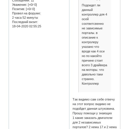
Сообщений:
11
Уважение:
[+0/-0]
Подоидет ли
Позитив:
[+0/-0]
данный
Провел на форуме:
контроллер для 4
2 часа 52 минуты
осей
Последний визит:
соответсвенно
18-04-2020 02:55:25
не зависимые
порталы. в
описание к
контролеру
указано что
вроде как 4 оси
но по какойто
причине стоит
всего 3 драйвера
на моторы. что
давольно таки
странно.
Контроллер
Так видимо сам себе отвечу
на этот вопрос видимо не
подойдет данная штуковина.
Прошу помощи у знающих
1 какие заказать двигатели
для 2 независимых
порталов? 2 нема 17 и 2 нема