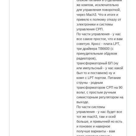
блоком питания и отдельным
же компом, исключительно
для управления повороткой,
через Mach3. Что в итоге и
привело к полному отказу от
электроники и системы
управления СРП.
По части управления - у нас
все самое простое, что и вам
советую. Кросс - плата LPT,
три драйвера TB6600 (с
принудительным обдувом
радиаторов),
трансформаторный БП (ну
или импульсный - у нас какой
был то и поставили) ну и
комп с LPT портом. Питание
струны - родным
трансформатором СРП на 90
вольт, с простым ручным
симисторным регулятором на
выходе.
По части системы
управления - у нас будет все
тот же mach3, там и осей
больше, и привычней но есть
и поновее и наверное
получше варианты - вам