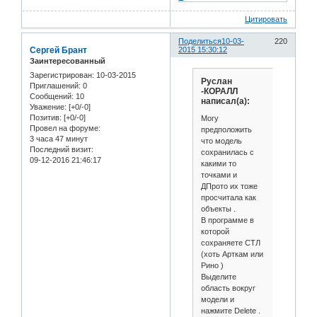
Цитировать
Поделиться
10-03-
220
Сергей Брант
2015 15:30:12
Заинтересованный
Зарегистрирован
: 10-03-2015
Руслан
Приглашений:
0
-КОРАЛЛ
Сообщений:
10
написал(а):
Уважение:
[+0/-0]
Позитив:
[+0/-0]
Могу
Провел на форуме:
предположить
3 часа 47 минут
что модель
Последний визит:
сохранилась с
09-12-2016 21:46:17
какими то
точками и
ДПрото их тоже
просчитала как
объекты .
В программе в
которой
сохраняете СТЛ
(хоть Арткам или
Рино )
Выделите
область вокруг
модели и
нажмите Delete .