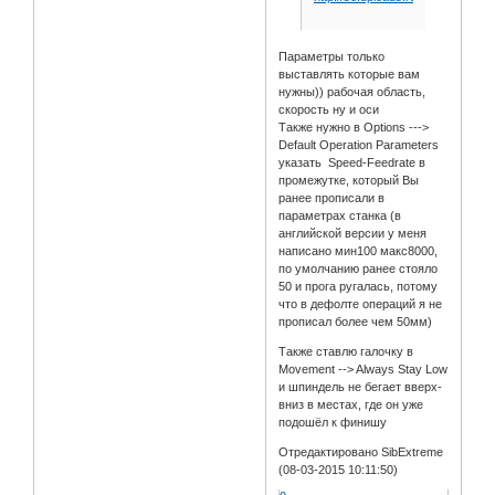
Параметры только
выставлять которые вам
нужны)) рабочая область,
скорость ну и оси
Также нужно в Options --->
Default Operation Parameters
указать Speed-Feedrate в
промежутке, который Вы
ранее прописали в
параметрах станка (в
английской версии у меня
написано мин100 макс8000,
по умолчанию ранее стояло
50 и прога ругалась, потому
что в дефолте операций я не
прописал более чем 50мм)
Также ставлю галочку в
Movement --> Always Stay Low
и шпиндель не бегает вверх-
вниз в местах, где он уже
подошёл к финишу
Отредактировано SibExtreme
(08-03-2015 10:11:50)