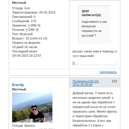
Местный
Откуда:
lvov
gepr
Зарегистрирован
: 26-02-2013
написал(а):
Приглашений:
0
Сообщений:
179
подскажите а как
Уважение:
[+289/-5]
deskproto
Позитив:
[+299/-3]
перевести на
Пол:
Мужской
русский ?
Возраст:
42
[1984-03-29]
Провел на форуме:
10 дней 18 часов
ресурс хакер вам в помощь и
Последний визит:
29-04-2023 19:12:57
гугл транслейт
0
Цитировать
Поделиться
31-03-
224
Erectly
2015 20:40:05
Местный
Добрый вечер. У меня есть
несколько моделек коней. и
ни на одном при обработке с
поворотной осью он не хочет
прорезать шею. Менял фрезы
и траектории обработки.
Безрезультатно. А вот при
обработке 2 сторон с
Откуда:
Брянск