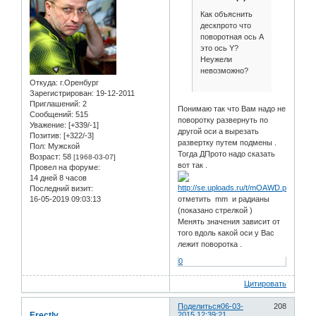
Как объяснить
дескпрото что
поворотная ось А
это ось Y?
Неужели
невозможно?
Откуда:
г.Оренбург
Зарегистрирован
: 19-12-2011
Приглашений:
2
Понимаю так что Вам надо не
Сообщений:
515
поворотку развернуть по
Уважение:
[+339/-1]
другой оси а вырезать
Позитив:
[+322/-3]
развертку путем подмены .
Пол:
Мужской
Тогда ДПрото надо сказать
Возраст:
58
[1968-03-07]
вот так .
Провел на форуме:
14 дней 8 часов
Последний визит:
16-05-2019 09:03:13
отметить mm и радианы
(показано стрелкой )
Менять значения зависит от
того вдоль какой оси у Вас
лежит поворотка .
0
Цитировать
Поделиться
06-03-
208
Erectly
2015 12:39:21