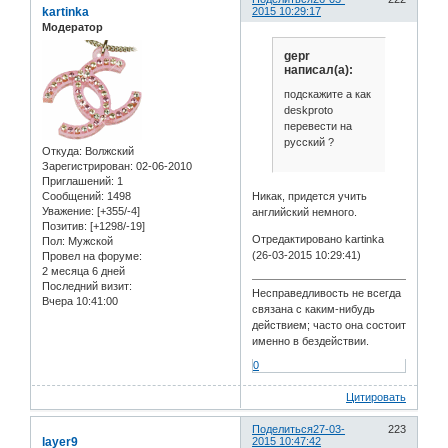
kartinka
2015 10:29:17
Модератор
gepr
написал(а):
подскажите а как
deskproto
перевести на
русский ?
Откуда:
Волжский
Зарегистрирован
: 02-06-2010
Приглашений:
1
Сообщений:
1498
Никак, придется учить
Уважение:
[+355/-4]
английский немного.
Позитив:
[+1298/-19]
Отредактировано kartinka
Пол:
Мужской
(26-03-2015 10:29:41)
Провел на форуме:
2 месяца 6 дней
Последний визит:
Несправедливость не всегда
Вчера 10:41:00
связана с каким-нибудь
действием; часто она состоит
именно в бездействии.
0
Цитировать
Поделиться
27-03-
223
layer9
2015 10:47:42