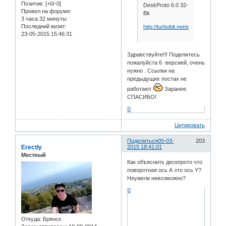
Позитив:
[+0/-0]
DeskProto 6.0 32-
Провел на форуме:
Bit
3 часа 32 минуты
Последний визит:
http://turbobit.net/eqz97gj3y6kj.ht
23-05-2015 15:46:31
Здравствуйте!!! Поделитесь
пожалуйста 6 -версией, очень
нужно . Ссылки на
предыдущих постах не
работают
Заранее
СПАСИБО!
0
Цитировать
Поделиться
05-03-
203
Erectly
2015 18:41:01
Местный
Как объяснить дескпрото что
поворотная ось А это ось Y?
Неужели невозможно?
0
Откуда:
Брянск