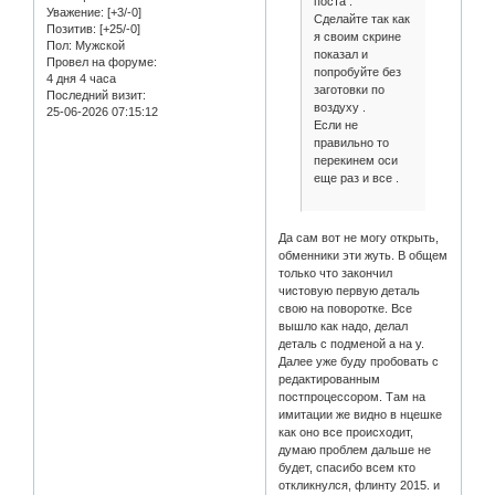
поста .
Уважение:
[+3/-0]
Сделайте так как
Позитив:
[+25/-0]
я своим скрине
Пол:
Мужской
показал и
Провел на форуме:
попробуйте без
4 дня 4 часа
заготовки по
Последний визит:
воздуху .
25-06-2026 07:15:12
Если не
правильно то
перекинем оси
еще раз и все .
Да сам вот не могу открыть,
обменники эти жуть. В общем
только что закончил
чистовую первую деталь
свою на поворотке. Все
вышло как надо, делал
деталь с подменой а на у.
Далее уже буду пробовать с
редактированным
постпроцессором. Там на
имитации же видно в нцешке
как оно все происходит,
думаю проблем дальше не
будет, спасибо всем кто
откликнулся, флинту 2015. и