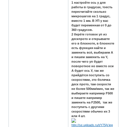
1 настройте ось у для
работы в градусах, тоесть
пересчитайте сколько
микрошагов на 1 градус,
вместо 1 мм. В УП у вас
будет переменная от 0 до
360 градусов.
2 берёте готовое уп из
дескпрото и открываете
его в блокноте, в блокноте
есть функция найти и
заменить всё, выбираем А
и пишем заменить на Y,
после чего уп будет
поворотное но вместо оси
А будет ось У, так же
прийдётся поступить со
скоростями, это болячка
деск прото, там скорости
не более 500мм/мин, так же
выбираете например F500
и пишете например
заменить на F2500, так же
поступить с другими
скоростями обычно их 3
или 4 шт.