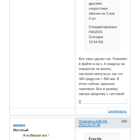
другими
скоростями
обычно их 3 или
4 шт.
Отредактировано
Flint2015
(Сегодня
19:04:04)
Все таки сделал так. Поменял
в файле а на у. А градусы на
поворотке не менял,
настроил импульсы так что
360 градусов = 360 мм. В
итоге сейчас закончил
черновую. Все в размер,
завтра продолжу с чистовой.
0
Цитировать
Поделиться
06-03-
206
wawax
2015 01:47:46
Местный
Erectly