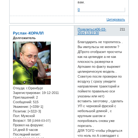
вам.
0
Цитировать
Поделиться
06-03-
211
Руслан -КОРАЛЛ
2015 13:22:30
Долгожитель
Благодарить не торопитесь .
Вы импульсы не меняли ?
ДПрото отобразит просчеты
как на целиндре а не как
плоскость развертки в
Арткаме по факту вырежет
целинрическую модель .
Советую после проверки по
воздуху ( сразу увидите
направление траекторий и
Откуда:
г.Оренбург
поймете правильно оси
Зарегистрирован
: 19-12-2011
указаны или нет)
Приглашений:
2
вставить заготовку , сделать
Сообщений:
515
УП с черновой фрезой с
Уважение:
[+339/-1]
небольшой длиной , с
Позитив:
[+322/-3]
Пол:
Мужской
крупным шагом и
Возраст:
58
[1968-03-07]
попробовать снова уже
Провел на форуме:
порезать .
14 дней 8 часов
ДЛЯ ТОГО чтобы убедиться
Последний визит:
что ноль по А совпадает с