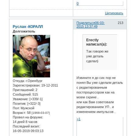
0
Цитировать
Поделиться
06-03-
213
Руслан -КОРАЛЛ
2015 13:37:49
Долгожитель
Erectly
написал(а):
Так говорю же
уже деталь
сделал)
Извините я до сих пор не
Откуда:
г.Оренбург
понял Вы уже сделали деталь
Зарегистрирован
: 19-12-2011
с редактированным
Приглашений:
2
постпроцессором как на
Сообщений:
515
моем скрине .
Уважение:
[+339/-1]
или как Вам советовали
Позитив:
[+322/-3]
редактированием УП . и
Пол:
Мужской
изменением импульсов .
Возраст:
58
[1968-03-07]
Провел на форуме:
+1
14 дней 8 часов
Последний визит:
16-05-2019 09:03:13