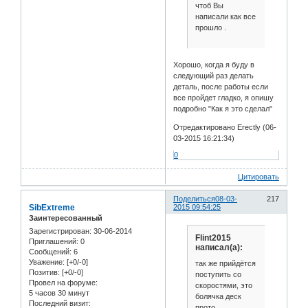
чтоб Вы
написали как все
прошло .
Хорошо, когда я буду в
следующий раз делать
деталь, после работы если
все пройдет гладко, я опишу
подробно "Как я это сделал"
Отредактировано Erectly (06-
03-2015 16:21:34)
0
Цитировать
Поделиться
08-03-
217
SibExtreme
2015 09:54:25
Заинтересованный
Зарегистрирован
: 30-06-2014
Flint2015
Приглашений:
0
написал(а):
Сообщений:
6
Уважение:
[+0/-0]
так же прийдётся
Позитив:
[+0/-0]
поступить со
Провел на форуме:
скоростями, это
5 часов 30 минут
болячка деск
Последний визит:
прото