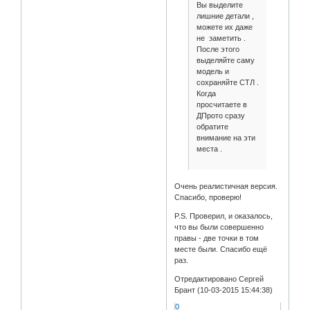
Вы выделите
лишние детали ,
можете их даже
не заметить .
После этого
выделяйте саму
модель и
сохраняйте СТЛ .
Когда
просчитаете в
ДПрото сразу
обратите
внимание на эти
места .
Очень реалистичная версия.
Спасибо, проверю!
P.S. Проверил, и оказалось,
что вы были совершенно
правы - две точки в том
месте были. Спасибо ещё
раз.
Отредактировано Сергей
Брант (10-03-2015 15:44:38)
0