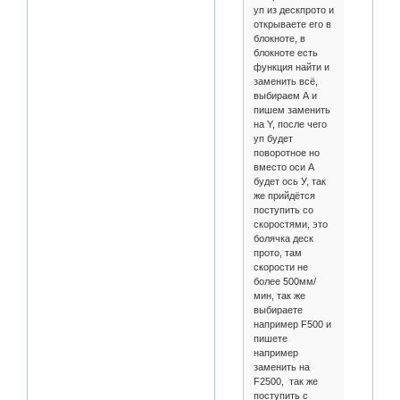
уп из дескпрото и
открываете его в
блокноте, в
блокноте есть
функция найти и
заменить всё,
выбираем А и
пишем заменить
на Y, после чего
уп будет
поворотное но
вместо оси А
будет ось У, так
же прийдётся
поступить со
скоростями, это
болячка деск
прото, там
скорости не
более 500мм/
мин, так же
выбираете
например F500 и
пишете
например
заменить на
F2500, так же
поступить с