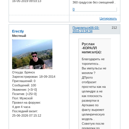
16-05-2019 09:03:13
360 градусов без смещений .
0
Цитировать
Поделиться
06-03-
212
Erectly
2015 13:34:34
Местный
Руслан
-КОРАЛЛ
написал(а):
Благодарить не
торопитесь .
Вы импульсы не
Откуда:
Брянск
меняли ?
Зарегистрирован
: 18-09-2014
ДПрото
Приглашений:
0
отобразит
Сообщений:
100
просчеты как на
Уважение:
[+3/-0]
целиндре а не
Позитив:
[+25/-0]
как плоскость
Пол:
Мужской
развертки в
Провел на форуме:
Арткаме по
4 дня 4 часа
факту вырежет
Последний визит:
целинрическую
25-06-2026 07:15:12
модель .
Советую после
проверки по