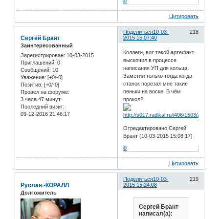
0
Цитировать
Поделиться
10-03-
218
Сергей Брант
2015 15:07:40
Заинтересованный
Коллеги, вот такой артефакт
Зарегистрирован
: 10-03-2015
выскочил в процессе
Приглашений:
0
написания УП для кольца.
Сообщений:
10
Заметил только тогда когда
Уважение:
[+0/-0]
станок порезал мне такие
Позитив:
[+0/-0]
пеньки на воске. В чём
Провел на форуме:
3 часа 47 минут
прокол?
Последний визит:
09-12-2016 21:46:17
Отредактировано Сергей
Брант (10-03-2015 15:08:17)
0
Цитировать
Поделиться
10-03-
219
Руслан -КОРАЛЛ
2015 15:24:08
Долгожитель
Сергей Брант
написал(а):