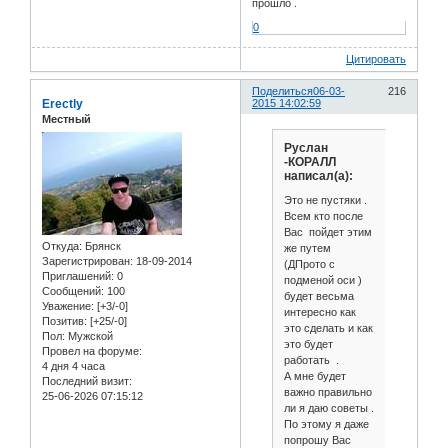
прошло .
0
Цитировать
Поделиться
06-03-
216
Erectly
2015 14:02:59
Местный
Руслан
-КОРАЛЛ
написал(а):
Это не пустяки .
Всем кто после
Вас пойдет этим
Откуда:
Брянск
же путем
Зарегистрирован
: 18-09-2014
(ДПрото с
Приглашений:
0
подменой оси )
Сообщений:
100
будет весьма
Уважение:
[+3/-0]
интересно как
Позитив:
[+25/-0]
это сделать и как
Пол:
Мужской
это будет
Провел на форуме:
работать .
4 дня 4 часа
А мне будет
Последний визит:
важно правильно
25-06-2026 07:15:12
ли я даю советы .
По этому я даже
попрошу Вас