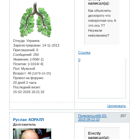
написал(а):
Как объяснить
дескпрото что
поворотная ось А
это ось Y?
Неужели
невозможно?
Откуда:
Украина
Зарегистрирован
: 14-11-2013
Приглашений:
0
Ссылка
Сообщений:
250
Уважение:
[+506/-1]
0
Позитив:
[+1014/-4]
Пол:
Мужской
Возраст:
46
[1979-10-25]
Провел на форуме:
20 дней 2 часа
Последний визит:
15-02-2026 18:21:32
Цитировать
Поделиться
06-03-
207
Руслан -КОРАЛЛ
2015 09:12:10
Долгожитель
Erectly
написал(а):