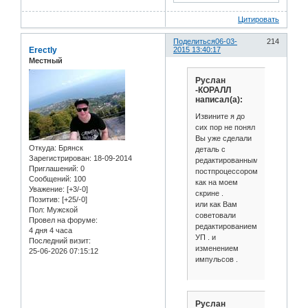
Цитировать
Поделиться
06-03-
214
Erectly
2015 13:40:17
Местный
Руслан
-КОРАЛЛ
написал(а):
Извините я до
сих пор не понял
Вы уже сделали
Откуда:
Брянск
деталь с
Зарегистрирован
: 18-09-2014
редактированным
Приглашений:
0
постпроцессором
Сообщений:
100
как на моем
Уважение:
[+3/-0]
скрине .
Позитив:
[+25/-0]
или как Вам
Пол:
Мужской
советовали
Провел на форуме:
редактированием
4 дня 4 часа
УП . и
Последний визит:
изменением
25-06-2026 07:15:12
импульсов .
Руслан