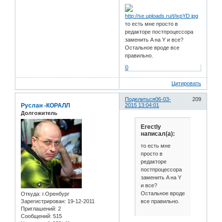
то есть мне просто в
редакторе постпроцессора
заменить A на Y и все?
Остальное вроде все
правильно.
0
Цитировать
Поделиться
06-03-
209
Руслан -КОРАЛЛ
2015 13:04:01
Долгожитель
Erectly
написал(а):
то есть мне
просто в
редакторе
постпроцессора
заменить A на Y
и все?
Остальное вроде
Откуда:
г.Оренбург
все правильно.
Зарегистрирован
: 19-12-2011
Приглашений:
2
Сообщений:
515