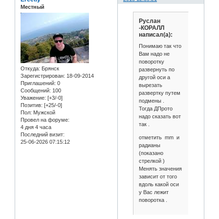
Местный
Руслан
-КОРАЛЛ
написал(а):
Понимаю так что
Вам надо не
поворотку
Откуда:
Брянск
развернуть по
Зарегистрирован
: 18-09-2014
другой оси а
Приглашений:
0
вырезать
Сообщений:
100
развертку путем
Уважение:
[+3/-0]
подмены .
Позитив:
[+25/-0]
Тогда ДПрото
Пол:
Мужской
надо сказать вот
Провел на форуме:
так .
4 дня 4 часа
Последний визит:
отметить mm и
25-06-2026 07:15:12
радианы
(показано
стрелкой )
Менять значения
зависит от того
вдоль какой оси
у Вас лежит
поворотка .