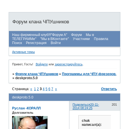
Форум клана ЧПУшников
Наш фирменный клуб!!!"Форум А"
Форум
Мы в
ТЕЛЕГРАММе"
"Мы в ВКонтакте"
Участники
Правила
Поиск
Регистрация
Войти
Активные темы
Привет, Гость!
Войдите
или
зарегистрируйтесь
.
»
Форум клана ЧПУшников
»
Программы для ЧПУ-фрезеров.
»
deskproto.5.0
Страница:
«
1
2
3
4
5
6
7
»
Ответить
deskproto.5.0
Поделиться
20-11-
201
Руслан -КОРАЛЛ
2014 08:24:25
Долгожитель
chuk
написал(а):