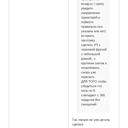
воздуху ( сразу
увидите
направление
траекторий и
поймете
правильно оси
указаны или нет)
вставить
заготовку ,
сделать УП с
черновой фрезой
с небольшой
длиной , с
крупным шагом и
попробовать
снова уже
порезать .
ДЛЯ ТОГО чтобы
убедиться что
ноль по А
совпадает с 360
градусов без
смещений .
Так говорю же уже деталь
сделал)