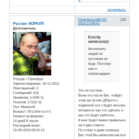
Цитировать
Поделиться
06-03-
215
Руслан -КОРАЛЛ
2015 13:48:41
Долгожитель
Erectly
написал(а):
беспокоить
людей по
пустякам не
буду. Поэтому
уже и
поблагодарил
Откуда:
г.Оренбург
Зарегистрирован
: 19-12-2011
Приглашений:
2
Это не пустяки .
Сообщений:
515
Всем кто после Вас пойдет
Уважение:
[+339/-1]
этим же путем (ДПрото с
Позитив:
[+322/-3]
подменой оси ) будет весьма
Пол:
Мужской
интересно как это сделать и
Возраст:
58
[1968-03-07]
как это будет работать .
Провел на форуме:
А мне будет важно правильно
14 дней 8 часов
ли я даю советы .
Последний визит:
16-05-2019 09:03:13
По этому я даже попрошу
Вас чтоб Вы написали как все