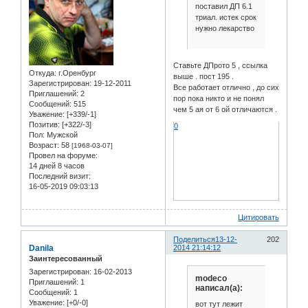
поставил ДП 6.1
триал. истек срок
нужно лекарство
Ставьте ДПрото 5 , ссылка
Откуда:
г.Оренбург
выше . пост 195 .
Зарегистрирован
: 19-12-2011
Все работает отлично , до сих
Приглашений:
2
пор пока никто и не понял
Сообщений:
515
чем 5 ая от 6 ой отличаются .
Уважение:
[+339/-1]
Позитив:
[+322/-3]
0
Пол:
Мужской
Возраст:
58
[1968-03-07]
Провел на форуме:
14 дней 8 часов
Последний визит:
16-05-2019 09:03:13
Цитировать
Поделиться
13-12-
202
Danila
2014 21:14:12
Заинтересованный
Зарегистрирован
: 16-02-2013
modeco
Приглашений:
1
написал(а):
Сообщений:
1
Уважение:
[+0/-0]
вот тут лежит