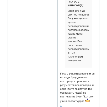
-КОРАЛЛ
написал(а):
Извините я до
сих пор не понял
Вы уже сделали
деталь с
редактированным
постпроцессором
как на моем
скрине .
или как Вам
советовали
редактированием
УП . и
изменением
импульсов .
Пока с редактированным уп,
но когда буду делать с
постпроцессором уже я
разумеется все проверю, и
если что то выйдет не так
беспокоить людей по
пустякам не буду. Поэтому
уже и поблагодарил
0