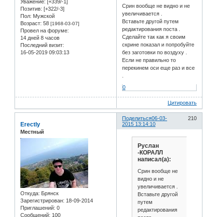
Уважение:
[+339/-1]
Срин вообще не видно и не
Позитив:
[+322/-3]
увеличивается .
Пол:
Мужской
Вставьте другой путем
Возраст:
58
[1968-03-07]
редактирования поста .
Провел на форуме:
Сделайте так как я своим
14 дней 8 часов
скрине показал и попробуйте
Последний визит:
16-05-2019 09:03:13
без заготовки по воздуху .
Если не правильно то
перекинем оси еще раз и все
.
0
Цитировать
Поделиться
06-03-
210
Erectly
2015 13:14:10
Местный
Руслан
-КОРАЛЛ
написал(а):
Срин вообще не
видно и не
увеличивается .
Откуда:
Брянск
Вставьте другой
Зарегистрирован
: 18-09-2014
путем
Приглашений:
0
редактирования
Сообщений:
100