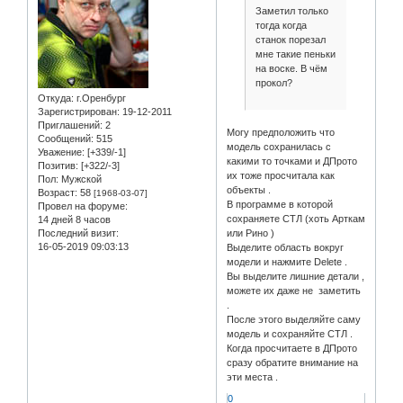
Заметил только
тогда когда
станок порезал
мне такие пеньки
на воске. В чём
прокол?
Откуда:
г.Оренбург
Зарегистрирован
: 19-12-2011
Приглашений:
2
Могу предположить что
Сообщений:
515
модель сохранилась с
Уважение:
[+339/-1]
какими то точками и ДПрото
Позитив:
[+322/-3]
их тоже просчитала как
Пол:
Мужской
объекты .
Возраст:
58
[1968-03-07]
В программе в которой
Провел на форуме:
сохраняете СТЛ (хоть Арткам
14 дней 8 часов
или Рино )
Последний визит:
16-05-2019 09:03:13
Выделите область вокруг
модели и нажмите Delete .
Вы выделите лишние детали ,
можете их даже не заметить
.
После этого выделяйте саму
модель и сохраняйте СТЛ .
Когда просчитаете в ДПрото
сразу обратите внимание на
эти места .
0