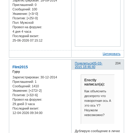
Зарегистрирован
: 18-09-2014
Приглашений:
0
Сообщений:
100
Уважение:
[+3/-0]
Позитив:
[+25/-0]
Пол:
Мужской
Провел на форуме:
4 дня 4 часа
Последний визит:
25-06-2026 07:15:12
Цитировать
Поделиться
05-03-
204
Flint2015
2015 18:46:40
Гуру
Зарегистрирован
: 30-12-2014
Erectly
Приглашений:
1
написал(а):
Сообщений:
1410
Уважение:
[+272/-2]
Как объяснить
Позитив:
[+32/-6]
дескпрото что
Провел на форуме:
поворотная ось А
29 дней 3 часа
это ось Y?
Последний визит:
Неужели
12-04-2026 09:34:00
невозможно?
Дублирую сообщение в личке