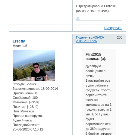
Отредактировано Flint2015
(05-03-2015 19:04:04)
+1
Цитировать
Поделиться
05-03-
205
Erectly
2015 21:05:26
Местный
Flint2015
написал(а):
Дублирую
сообщение в
личке
1 настройте ось
Откуда:
Брянск
у для работы в
Зарегистрирован
: 18-09-2014
градусах, тоесть
Приглашений:
0
пересчитайте
Сообщений:
100
сколько
Уважение:
[+3/-0]
микрошагов на 1
Позитив:
[+25/-0]
градус, вместо 1
Пол:
Мужской
мм. В УП у вас
Провел на форуме:
будет
4 дня 4 часа
переменная от 0
Последний визит:
до 360 градусов.
25-06-2026 07:15:12
2 берёте готовое