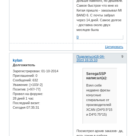
дольше намного, но дешевле.
Самое быстрое что мне из
Китая пришло - заказывал MI
BAND 6. С почты забрал
через 14 дней. Самое долгое
- доставка около двух
месяцев была
0
Цитировать
Поделиться
16-04-
9
kylan
2023 16:15:10
Долгожитель
Зарегистрирован
: 01-10-2014
SeregaSSP
Приглашений:
0
написал(а):
Сообщений:
632
Уважение:
[+103/-2]
Взял себе
Позитив:
[+97/-77]
недавно фрезы
Провел на форуме:
конусные
28 дней 1 час
спиральные от
Последний визит:
производителей
Сегодня 07:35:31
XCAN (D4*0.5*15
и D4*0.75*15)
Посмотрел архив заказов- да,
есть такие в работе.