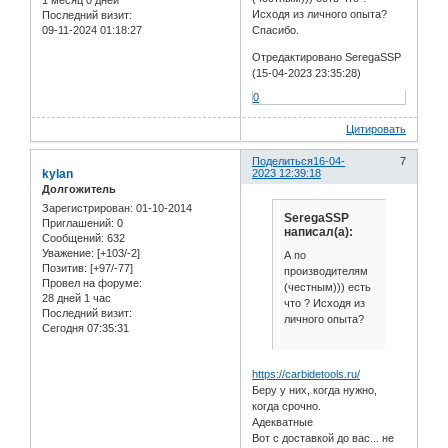
Исходя из личного опыта?
Последний визит:
09-11-2024 01:18:27
Спасибо.
Отредактировано SeregaSSP
(15-04-2023 23:35:28)
0
Цитировать
Поделиться
16-04-
7
kylan
2023 12:39:18
Долгожитель
Зарегистрирован
: 01-10-2014
SeregaSSP
Приглашений:
0
написал(а):
Сообщений:
632
Уважение:
[+103/-2]
А по
Позитив:
[+97/-77]
производителям
Провел на форуме:
(честным))) есть
28 дней 1 час
что ? Исходя из
Последний визит:
личного опыта?
Сегодня 07:35:31
https://carbidetools.ru/
Беру у них, когда нужно,
когда срочно.
Адекватные
Вот с доставкой до вас... не