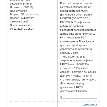
Сообщений:
123
Взял себе недавно фрезы
Уважение:
[+37/-1]
конусные спиральные от
Позитив:
[+380/-28]
Пол:
Мужской
производителей XCAN
Возраст:
54
[1972-02-01]
(D4*0.5*15 и D4*0.75*15) и
Провел на форуме:
UCHEER (D6*0.75*30.5 и
1 месяц 0 дней
D6*1*30.5). Эти фрезы в
Последний визит:
работе не пробовал.
09-11-2024 01:18:27
Предстоит большая работа и
думаю ещё фрез прикупить.
Гугл показывает ТОП
производителя Dreanigue, но
доставка до Молдовы
дороговато получается за
единицу у него.
Что скажите? И за
твердость покрытия фрез -
HRC55 или HRC62? По
стоимости *62 немного
дороже. Работаю в основном
дуб, бук и ясень. Понятно,
что чем твёрже, тем лучше....
Для твердых пород
древесины HRC55
достаточно? Спасибо.
0
Цитировать