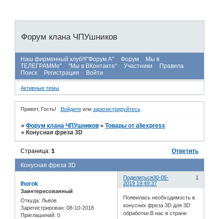
Форум клана ЧПУшников
Наш фирменный клуб!!!"Форум А"
Форум
Мы в
ТЕЛЕГРАММе"
"Мы в ВКонтакте"
Участники
Правила
Поиск
Регистрация
Войти
Активные темы
Привет, Гость!
Войдите
или
зарегистрируйтесь
.
»
Форум клана ЧПУшников
»
Товары от aliexpress
»
Конусная фреза 3D
Страница:
1
Ответить
Конусная фреза 3D
Поделиться
30-05-
1
Ihorok
2019 19:49:37
Заинтересованный
Появилась необходимость в
Откуда:
Львов
конусних фреза 3D для 3D
Зарегистрирован
: 08-10-2018
обработки.В нас в стране
Приглашений:
0