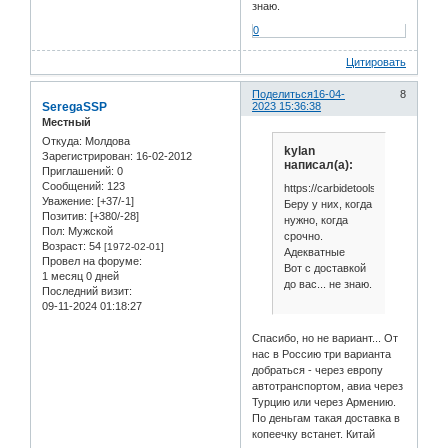
знаю.
0
Цитировать
Поделиться
16-04-
8
SeregaSSP
2023 15:36:38
Местный
Откуда:
Молдова
kylan
Зарегистрирован
: 16-02-2012
написал(а):
Приглашений:
0
Сообщений:
123
https://carbidetools.ru/
Уважение:
[+37/-1]
Беру у них, когда
Позитив:
[+380/-28]
нужно, когда
Пол:
Мужской
срочно.
Возраст:
54
[1972-02-01]
Адекватные
Провел на форуме:
Вот с доставкой
1 месяц 0 дней
до вас... не знаю.
Последний визит:
09-11-2024 01:18:27
Спасибо, но не вариант... От
нас в Россию три варианта
добраться - через европу
автотранспортом, авиа через
Турцию или через Армению.
По деньгам такая доставка в
копеечку встанет. Китай