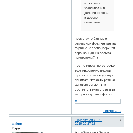
можете кто то
заказивал и в
деле испробовал
и доволен
качеством.
посмотрите баннер с
рекламной фрез как раз на
Украине, 2 слева, верхняя
строчка, ценник весьма
приемлемый)))
честно говоря не встречал
еще откровенно плохой
фрезы по качеству, надо
понимать что есть разные
ценовые сегменты и
соответственно сплавы из
которых сделаны фрезы.
0
Цитировать
Поделиться
30-05-
3
adres
2019 20:27:18
Гуру
А чтоб короче - берите