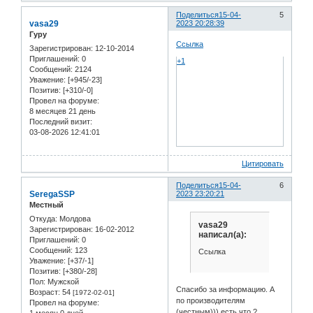
Поделиться
15-04-
5
vasa29
2023 20:28:39
Гуру
Ссылка
Зарегистрирован
: 12-10-2014
Приглашений:
0
+1
Сообщений:
2124
Уважение:
[+945/-23]
Позитив:
[+310/-0]
Провел на форуме:
8 месяцев 21 день
Последний визит:
03-08-2026 12:41:01
Цитировать
Поделиться
15-04-
6
SeregaSSP
2023 23:20:21
Местный
Откуда:
Молдова
vasa29
Зарегистрирован
: 16-02-2012
написал(а):
Приглашений:
0
Сообщений:
123
Ссылка
Уважение:
[+37/-1]
Позитив:
[+380/-28]
Пол:
Мужской
Спасибо за информацию. А
Возраст:
54
[1972-02-01]
по производителям
Провел на форуме:
(честным))) есть что ?
1 месяц 0 дней