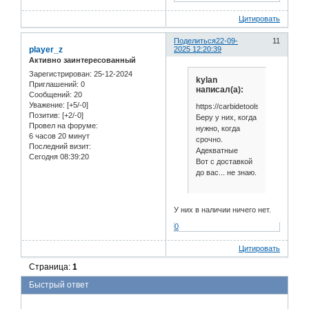
Цитировать
Поделиться
22-09-
11
player_z
2025 12:20:39
Активно заинтересованный
Зарегистрирован
: 25-12-2024
kylan
Приглашений:
0
написал(а):
Сообщений:
20
Уважение:
[+5/-0]
https://carbidetools.ru/
Позитив:
[+2/-0]
Беру у них, когда
Провел на форуме:
нужно, когда
6 часов 20 минут
срочно.
Последний визит:
Адекватные
Сегодня 08:39:20
Вот с доставкой
до вас... не знаю.
У них в наличии ничего нет.
0
Цитировать
Страница:
1
Быстрый ответ