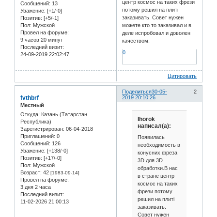
центр космос на таких фрези
Сообщений:
13
потому решил на плиті
Уважение:
[+1/-0]
заказивать. Совет нужен
Позитив:
[+5/-1]
Пол:
Мужской
можете кто то заказивал и в
Провел на форуме:
деле испробовал и доволен
9 часов 20 минут
качеством.
Последний визит:
0
24-09-2019 22:02:47
Цитировать
Поделиться
30-05-
2
fvthbrf
2019 20:10:26
Местный
Откуда:
Казань (Татарстан
Ihorok
Республика)
написал(а):
Зарегистрирован
: 06-04-2018
Приглашений:
0
Появилась
Сообщений:
126
необходимость в
Уважение:
[+138/-0]
конусних фреза
Позитив:
[+17/-0]
3D для 3D
Пол:
Мужской
обработки.В нас
Возраст:
42
[1983-09-14]
в стране центр
Провел на форуме:
космос на таких
3 дня 2 часа
фрези потому
Последний визит:
решил на плиті
11-02-2026 21:00:13
заказивать.
Совет нужен