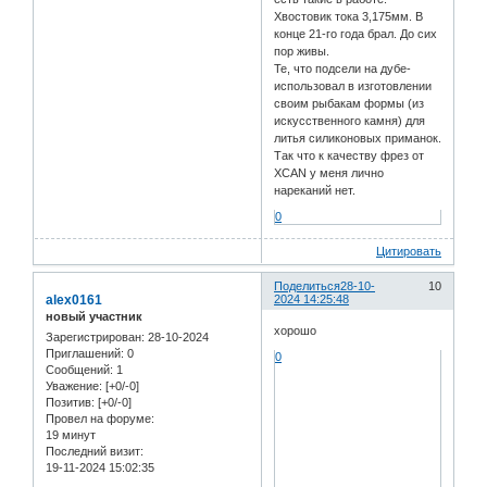
Хвостовик тока 3,175мм. В
конце 21-го года брал. До сих
пор живы.
Те, что подсели на дубе-
использовал в изготовлении
своим рыбакам формы (из
искусственного камня) для
литья силиконовых приманок.
Так что к качеству фрез от
XCAN у меня лично
нареканий нет.
0
Цитировать
Поделиться
28-10-
10
alex0161
2024 14:25:48
новый участник
хорошо
Зарегистрирован
: 28-10-2024
Приглашений:
0
0
Сообщений:
1
Уважение:
[+0/-0]
Позитив:
[+0/-0]
Провел на форуме:
19 минут
Последний визит:
19-11-2024 15:02:35