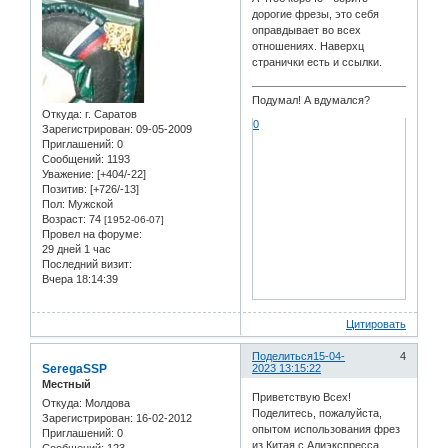
дорогие фрезы, это себя
оправдывает во всех
отношениях. Наверхц
странички есть и ссылки.
Подумал! А вдумался?
Откуда:
г. Саратов
0
Зарегистрирован
: 09-05-2009
Приглашений:
0
Сообщений:
1193
Уважение:
[+404/-22]
Позитив:
[+726/-13]
Пол:
Мужской
Возраст:
74
[1952-06-07]
Провел на форуме:
29 дней 1 час
Последний визит:
Вчера 18:14:39
Цитировать
Поделиться
15-04-
4
SeregaSSP
2023 13:15:22
Местный
Приветствую Всех!
Откуда:
Молдова
Поделитесь, пожалуйста,
Зарегистрирован
: 16-02-2012
опытом использования фрез
Приглашений:
0
из Китая с Алиэкспресса.