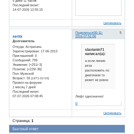
5 дней 11 часов
Последний визит:
14-07-2026 12:55:15
Цитировать
Поделиться
30-11-
5
sertix
2016 07:51:06
Долгожитель
Откуда:
Астрахань
slavianin71
Зарегистрирован
: 17-06-2013
написал(а):
Приглашений:
0
Сообщений:
799
а если линию
Уважение:
[+251/-3]
реза
Позитив:
[+229/-36]
расположить по
Пол:
Мужской
диагонали то
Возраст:
55
[1971-02-03]
режет не ровно
Провел на форуме:
1 месяц 7 дней
Последний визит:
07-07-2026 07:08:45
Люфт однозначно!
0
Цитировать
Страница:
1
Быстрый ответ