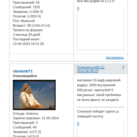
Все Мы родом из СССР.
Приглашений:
55
Сообщений:
1525
0
Уважение:
[+169/-3]
Позитив:
[+293/-5]
Пол:
Мужской
Возраст:
68
[1958-05-04]
Провел на форуме:
2 месяца 28 дней
Последний визит:
13-06-2024 19:41:28
Цитировать
Поделиться
30-11-
3
slavianin71
2016 06:36:23
Освоившийся
материал 16 мдф,наружний
радиус 1600 внутренний
600,резал однозубой 6
мм,раньше такой проблемы
не было,фрезу не уводило
Сильный победит одного,а
Откуда:
Алматы
знающий тысячу
Зарегистрирован
: 21-05-2014
Приглашений:
0
0
Сообщений:
48
Уважение:
[+27/-2]
Позитив:
[+52/-5]