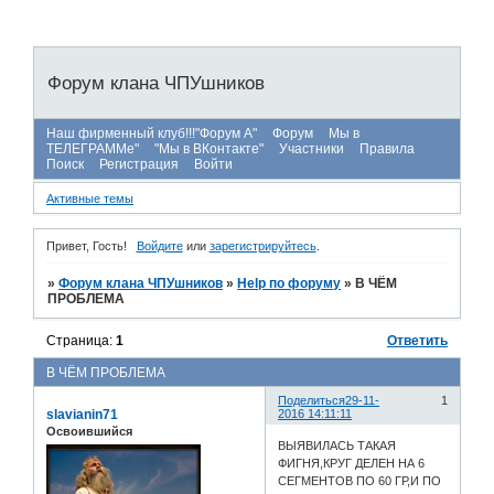
Форум клана ЧПУшников
Наш фирменный клуб!!!"Форум А"
Форум
Мы в
ТЕЛЕГРАММе"
"Мы в ВКонтакте"
Участники
Правила
Поиск
Регистрация
Войти
Активные темы
Привет, Гость!
Войдите
или
зарегистрируйтесь
.
»
Форум клана ЧПУшников
»
Help по форуму
»
В ЧЁМ
ПРОБЛЕМА
Страница:
1
Ответить
В ЧЁМ ПРОБЛЕМА
Поделиться
29-11-
1
slavianin71
2016 14:11:11
Освоившийся
ВЫЯВИЛАСЬ ТАКАЯ
ФИГНЯ,КРУГ ДЕЛЕН НА 6
СЕГМЕНТОВ ПО 60 ГР,И ПО