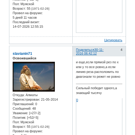
Пол:
Мужской
Возраст:
55
[1971-02-26]
Провел на форуме:
5 дней 11 часов
Последний визит:
14-07-2026 12:55:15
Цитировать
Поделиться
30-11-
4
slavianin71
2016 06:42:12
Освоившийся
и еще,если прямой рез по x
или y то все ровно,а если
линию реза расположить по
диагонали то режет не ровно
Сильный победит одного,а
знающий тысячу
Откуда:
Алматы
Зарегистрирован
: 21-05-2014
0
Приглашений:
0
Сообщений:
48
Уважение:
[+27/-2]
Позитив:
[+52/-5]
Пол:
Мужской
Возраст:
55
[1971-02-26]
Провел на форуме: