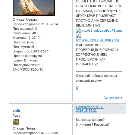
СЕГМЕНТНО ВЫРЕЗАН,НО
ПРИ СБОРКЕ ВСЕХ ЧАСТЕЙ
И ПРИКЛАДЫВАНИИ ДРУГ К
ДРУГУ КРАЯ ПРИЛЕГАЮТ
Откуда:
Алматы
ПЛОТНО А НА СЕРЕДИНЕ
Зарегистрирован
: 21-05-2014
ЩЕЛЬ ММ 1,5-2
Приглашений:
0
Сообщений:
48
Уважение:
[+27/-2]
Позитив:
[+52/-5]
В АРТКАМЕ ВСЕ
Пол:
Мужской
ПРОВЕРИЛ,ВСЕ РОВНО И
Возраст:
55
[1971-02-26]
КОРРЕКТНО,В ЧЕМ
Провел на форуме:
ПРОБЛЕМА?И КАК
5 дней 11 часов
ИСПРАВИТЬ?
Последний визит:
14-07-2026 12:55:15
Сильный победит одного,а
знающий тысячу
0
Цитировать
Поделиться
29-11-
2
valb
2016 15:38:31
Гуру
Материал дерево?
Утягивает? Размеры?
Откуда:
Пенза
Зарегистрирован
: 07-12-2009