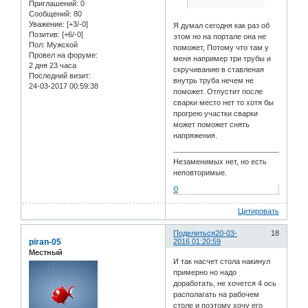
Приглашений:
0
Сообщений:
80
Уважение:
[+3/-0]
Я думал сегодня как раз об
Позитив:
[+6/-0]
этом но на портале она не
Пол:
Мужской
поможет, Потому что там у
Провел на форуме:
меня например три трубы и
2 дня 23 часа
скручиванию в ставленая
Последний визит:
внутрь труба нечем не
24-03-2017 00:59:38
поможет. Отпустит после
сварки место нет то хотя бы
прогрею участки сварки
может поможет снять
напряжения.
Незаменимых нет, но есть
неповторимые.
0
Цитировать
Поделиться
20-03-
18
piran-05
2016 01:20:59
Местный
И так насчет стола накинул
примерно но надо
доработать, не хочется 4 ось
располагать на рабочем
столе и поэтому хочу его