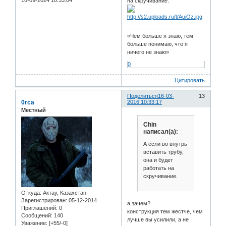
16-09-2024 10:33:04
на скручивание.
«Чем больше я знаю, тем
больше понимаю, что я
ничего не знаю»
0
Цитировать
Поделиться
16-03-
13
0rca
2016 10:33:17
Местный
Chin
написал(а):
А если во внутрь
вставить трубу,
она и будет
работать на
скручивание.
Откуда:
Актау, Казахстан
Зарегистрирован
: 05-12-2014
а зачем?
Приглашений:
0
конструкция тем жестче, чем
Сообщений:
140
лучше вы усилили, а не
Уважение:
[+55/-0]