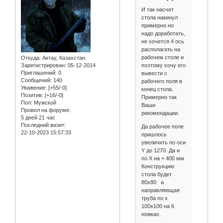
И так насчет
стола накинул
примерно но
надо доработать,
не хочется 4 ось
располагать на
рабочем столе и
Откуда:
Актау, Казахстан
поэтому хочу его
Зарегистрирован
: 05-12-2014
Приглашений:
0
вывести с
Сообщений:
140
рабочего поля в
Уважение:
[+55/-0]
конец стола.
Позитив:
[+16/-0]
Примерно так
Пол:
Мужской
Ваши
Провел на форуме:
рекомендации.
5 дней 21 час
Последний визит:
Да рабочее поле
22-10-2023 15:57:33
пришлось
увеличить по оси
Y до 1270. Да и
по Х на + 400 мм
Конструкцию
стола будет
80х80 а
направляющая
труба по х
100х100 на 6
ножках.