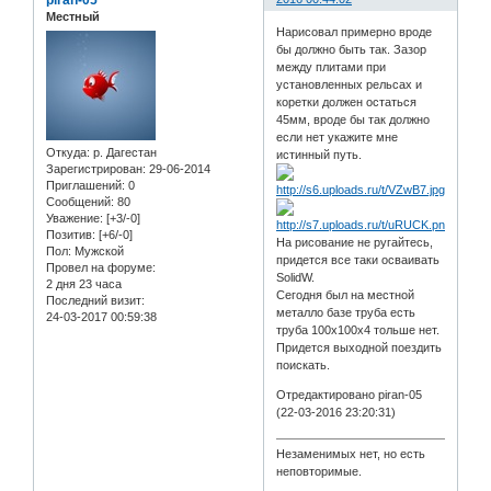
piran-05
Местный
Нарисовал примерно вроде
бы должно быть так. Зазор
между плитами при
установленных рельсах и
коретки должен остаться
45мм, вроде бы так должно
если нет укажите мне
Откуда:
р. Дагестан
истинный путь.
Зарегистрирован
: 29-06-2014
Приглашений:
0
Сообщений:
80
Уважение:
[+3/-0]
Позитив:
[+6/-0]
На рисование не ругайтесь,
Пол:
Мужской
придется все таки осваивать
Провел на форуме:
SolidW.
2 дня 23 часа
Сегодня был на местной
Последний визит:
металло базе труба есть
24-03-2017 00:59:38
труба 100х100х4 тольше нет.
Придется выходной поездить
поискать.
Отредактировано piran-05
(22-03-2016 23:20:31)
Незаменимых нет, но есть
неповторимые.