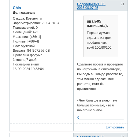
Поделиться
21-03-
21
Chin
2016 00:07:25
Долгожитель
Откуда:
Кременчуг
piran-05
Зарегистрирован
: 22-04-2013
написал(а):
Приглашений:
0
Сообщений:
473
Портал думаю
Уважение:
[+36/-1]
сделать из трех
Позитив:
[+66/-4]
профильных
Пол:
Мужской
труб 100/80/100.
Возраст:
54
[1972-06-03]
Провел на форуме:
1 месяц 7 дней
Сделайте проект и проверьте
Последний визит:
16-09-2024 10:33:04
по нагрузкам в симуляторе,
Вы ведь в Солиде работаете,
там можно сделать все
расчеты, хотя бы
примитивно.
«Чем больше я знаю, тем
больше понимаю, что я
ничего не знаю»
0
Цитировать
Поделиться
21-03-
22