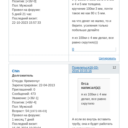
Позитив:
[+16/-0]
и 4 и 5 мм толщина.
Пол:
Мужской
кручение 100ки 3 мм, почти
Провел на форуме:
такое же как 80 с 5 мм.
5 дней 21 час
Последний визит:
на что денег не жалко, то и
22-10-2023 15:57:33
берите. усиления только
побольше делайте
я из 100ки с 4 мм делал, все
равно скрутило)))
0
Цитировать
Поделиться
16-03-
12
Chin
2016 10:15:16
Долгожитель
Откуда:
Кременчуг
0rca
Зарегистрирован
: 22-04-2013
написал(а):
Приглашений:
0
Сообщений:
473
я из 100ки с 4 мм
Уважение:
[+36/-1]
делал, все равно
Позитив:
[+66/-4]
скрутило
Пол:
Мужской
Возраст:
54
[1972-06-03]
Провел на форуме:
А если во внутрь вставить
1 месяц 7 дней
трубу, она и будет работать
Последний визит: