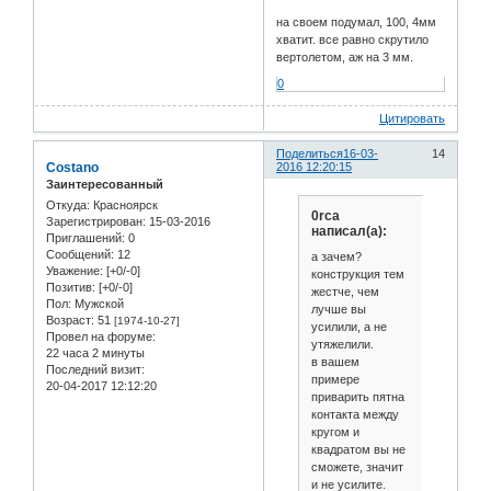
на своем подумал, 100, 4мм
хватит. все равно скрутило
вертолетом, аж на 3 мм.
0
Цитировать
Поделиться
16-03-
14
Costano
2016 12:20:15
Заинтересованный
Откуда:
Красноярск
0rca
Зарегистрирован
: 15-03-2016
написал(а):
Приглашений:
0
Сообщений:
12
а зачем?
Уважение:
[+0/-0]
конструкция тем
Позитив:
[+0/-0]
жестче, чем
Пол:
Мужской
лучше вы
Возраст:
51
[1974-10-27]
усилили, а не
Провел на форуме:
утяжелили.
22 часа 2 минуты
в вашем
Последний визит:
примере
20-04-2017 12:12:20
приварить пятна
контакта между
кругом и
квадратом вы не
сможете, значит
и не усилите.