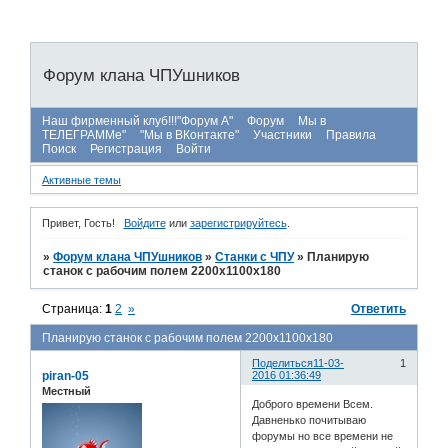
Форум клана ЧПУшников
Наш фирменный клуб!!!"Форум А"
Форум
Мы в
ТЕЛЕГРАММе"
"Мы в ВКонтакте"
Участники
Правила
Поиск
Регистрация
Войти
Активные темы
Привет, Гость!
Войдите
или
зарегистрируйтесь
.
»
Форум клана ЧПУшников
»
Станки с ЧПУ
»
Планирую
станок с рабочим полем 2200х1100х180
Страница:
1
2
»
Ответить
Планирую станок с рабочим полем 2200х1100х180
Поделиться
11-03-
1
piran-05
2016 01:36:49
Местный
Доброго времени Всем.
Давненько почитываю
форумы но все времени не