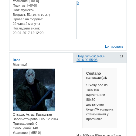
Уважение:
[+0/-0]
0
Позитив:
[+0/-0]
Пол:
Мужской
Возраст:
51
[1974-10-27]
Провел на форуме:
22 часа 2 минуты
Последний визит:
20-04-2017 12:12:20
Цитировать
Поделиться
16-03-
11
0rca
2016 09:55:06
Местный
Costano
написал(а):
Я хочу всё из
100х100
сделать,или
80х80
достаточно
будет?А толщина
стенки какая у
Откуда:
Актау, Казахстан
профиля?
Зарегистрирован
: 05-12-2014
Приглашений:
0
Сообщений:
140
Уважение:
[+55/-0]
И у 100ки и 80ки есть и 3 мм