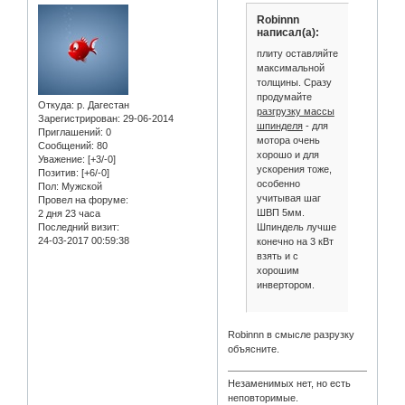
Robinnn
написал(а):
плиту оставляйте
максимальной
толщины. Сразу
продумайте
Откуда:
р. Дагестан
разгрузку массы
Зарегистрирован
: 29-06-2014
шпинделя
- для
Приглашений:
0
мотора очень
Сообщений:
80
хорошо и для
Уважение:
[+3/-0]
ускорения тоже,
Позитив:
[+6/-0]
особенно
Пол:
Мужской
учитывая шаг
Провел на форуме:
ШВП 5мм.
2 дня 23 часа
Шпиндель лучше
Последний визит:
24-03-2017 00:59:38
конечно на 3 кВт
взять и с
хорошим
инвертором.
Robinnn в смысле разрузку
объясните.
Незаменимых нет, но есть
неповторимые.