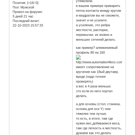
утяжелили.
Позитив:
[+16/-0]
в вашем примере приварить
Пол:
Мужской
пятна контакта между кругом
Провел на форуме:
и квадратом вы не сможете,
5 дней 21 час
значит и не усилите.
Последний визит:
а усиление, это ребра
22-10-2023 15:57:33
жесткости, распорки,
перемычки. их можно и
меньших сечений делать.
как пример? алюминиевый
профиль 80 на 160
имеет сопротивление на
кручение как 18ый двутавр,
вроде (надо точнее
проверять)
а вес в 4 раза меньше.
это если из него портал
делать.
а для основы (стол, станина,
основа для оси Y) чем
тяжелее тем лучше.
то есть, в итоге, там где
нужен вес,добиваемся веса,
там где легкость и жесткость,
думаем как это делать