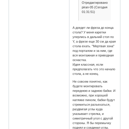
Отредактировано
piran-05 (Сегодня
01:31:51)
А доедет ли фреза до конца
стола? У меня каретки
уперлись в дальний стоп по
Y, а фрезе еще 30 см да края
стола ехать. "Мертвая зона"
под порталом и за ним, где
вся монтажная и приводная
оснастка.
Идея классная, если
предполагать что это начало
стола, а не конец.
Не совсем понятно, как
будете монтировать
переднюю и заднюю бабки. И
возможно, при хорошей
натяжке пиноли, бабки будут
стремиться разъехаться,
раздвигая углы куда
указывает стрелка, и
симетричный угол с другой
стороны. Я бы перемычку
поднял и соединил углы.