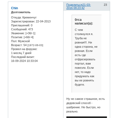
Поделиться
21-03-
23
Chin
2016 09:23:42
Долгожитель
Откуда:
Кременчуг
0rca
Зарегистрирован
: 22-04-2013
написал(а):
Приглашений:
0
Сообщений:
473
С чем
Уважение:
[+36/-1]
столкнулся я.
Позитив:
[+66/-4]
Труба не
Пол:
Мужской
ровная!!!. Ни
Возраст:
54
[1972-06-03]
одна сторона, не
Провел на форуме:
ровная. Если
1 месяц 7 дней
есть где
Последний визит:
отфрезеровать
16-09-2024 10:33:04
портал, вам
повезло. Если
нет, то надо
придумать как
вы ее ровнять
будете.
Ну не самое страшное, есть
дедовский способ -
шабрение. Не быстро, но
реально.