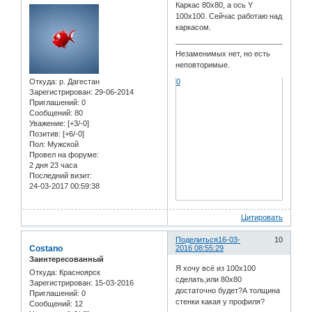
Каркас 80х80, а ось Y
100х100. Сейчас работаю над
каркасом.
Незаменимых нет, но есть
неповторимые.
Откуда:
р. Дагестан
0
Зарегистрирован
: 29-06-2014
Приглашений:
0
Сообщений:
80
Уважение:
[+3/-0]
Позитив:
[+6/-0]
Пол:
Мужской
Провел на форуме:
2 дня 23 часа
Последний визит:
24-03-2017 00:59:38
Цитировать
Поделиться
16-03-
10
Costano
2016 08:55:29
Заинтересованный
Я хочу всё из 100х100
Откуда:
Красноярск
сделать,или 80х80
Зарегистрирован
: 15-03-2016
достаточно будет?А толщина
Приглашений:
0
стенки какая у профиля?
Сообщений:
12