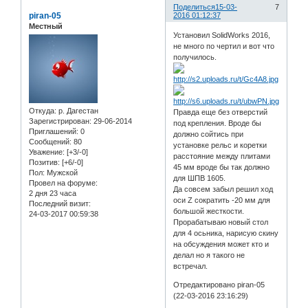
Поделиться
15-03-
7
piran-05
2016 01:12:37
Местный
Установил SolidWorks 2016,
не много по чертил и вот что
получилось.
Откуда:
р. Дагестан
Правда еще без отверстий
Зарегистрирован
: 29-06-2014
под крепления. Вроде бы
Приглашений:
0
должно сойтись при
Сообщений:
80
установке рельс и коретки
Уважение:
[+3/-0]
расстояние между плитами
Позитив:
[+6/-0]
45 мм вроде бы так должно
Пол:
Мужской
для ШПВ 1605.
Провел на форуме:
Да совсем забыл решил ход
2 дня 23 часа
оси Z сократить -20 мм для
Последний визит:
большой жесткости.
24-03-2017 00:59:38
Прорабатываю новый стол
для 4 осьника, нарисую скину
на обсуждения может кто и
делал но я такого не
встречал.
Отредактировано piran-05
(22-03-2016 23:16:29)