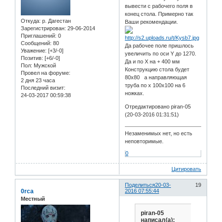
вывести с рабочего поля в
конец стола. Примерно так
Откуда:
р. Дагестан
Ваши рекомендации.
Зарегистрирован
: 29-06-2014
Приглашений:
0
Сообщений:
80
Да рабочее поле пришлось
Уважение:
[+3/-0]
увеличить по оси Y до 1270.
Позитив:
[+6/-0]
Да и по Х на + 400 мм
Пол:
Мужской
Конструкцию стола будет
Провел на форуме:
80х80 а направляющая
2 дня 23 часа
труба по х 100х100 на 6
Последний визит:
ножках.
24-03-2017 00:59:38
Отредактировано piran-05
(20-03-2016 01:31:51)
Незаменимых нет, но есть
неповторимые.
0
Цитировать
Поделиться
20-03-
19
0rca
2016 07:55:44
Местный
piran-05
написал(а):