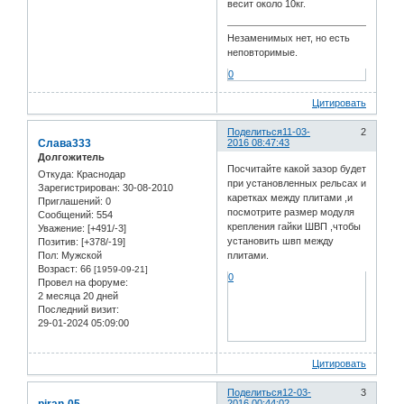
весит около 10кг.
Незаменимых нет, но есть
неповторимые.
0
Цитировать
Поделиться
11-03-
2
Слава333
2016 08:47:43
Долгожитель
Посчитайте какой зазор будет
Откуда:
Краснодар
при установленных рельсах и
Зарегистрирован
: 30-08-2010
каретках между плитами ,и
Приглашений:
0
посмотрите размер модуля
Сообщений:
554
крепления гайки ШВП ,чтобы
Уважение:
[+491/-3]
установить швп между
Позитив:
[+378/-19]
Пол:
Мужской
плитами.
Возраст:
66
[1959-09-21]
0
Провел на форуме:
2 месяца 20 дней
Последний визит:
29-01-2024 05:09:00
Цитировать
Поделиться
12-03-
3
2016 00:44:02