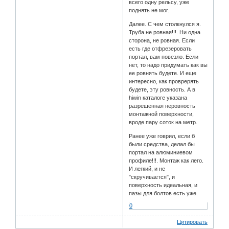
всего одну рельсу, уже
поднять не мог.
Далее. С чем столкнулся я.
Труба не ровная!!!. Ни одна
сторона, не ровная. Если
есть где отфрезеровать
портал, вам повезло. Если
нет, то надо придумать как вы
ее ровнять будете. И еще
интересно, как проврерять
будете, эту ровность. А в
hiwin каталоге указана
разрешенная неровность
монтажной поверхности,
вроде пару соток на метр.
Ранее уже говрил, если б
были средства, делал бы
портал на алюминиевом
профиле!!!. Монтаж как лего.
И легкий, и не
"скручивается", и
поверхность идеальная, и
пазы для болтов есть уже.
0
Цитировать