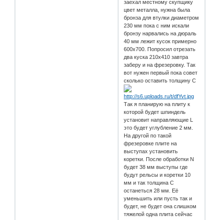
заехал местному скупщику
цвет металла, нужна была
бронза для втулки диаметром
230 мм пока с ним искали
бронзу нарвались на дюраль
40 мм лежит кусок примерно
600х700. Попросил отрезать
два куска 210х410 завтра
заберу и на фрезеровку. Так
вот нужен первый пока совет
сколько оставить толщину С
Так я планирую на плиту к
которой будет шпиндель
установит направляющие L
это будет углубление 2 мм.
На другой по такой
фрезеровке плите на
выступах установить
коретки. После обработки N
будет 38 мм выступы где
будут рельсы и коретки 10
мм и так толщина С
останеться 28 мм. Её
уменьшить или пусть так и
будет, не будет она слишком
тяжелой одна плита сейчас