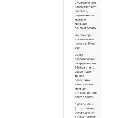
а усиление, это
ребра жесткости,
распорки,
перемычки. их
можно и
меньших
сечений делать.
как пример?
алюминиевый
профиль 80 на
160
имеет
сопротивление
на кручение как
18ый двутавр,
вроде (надо
точнее
проверять)
а вес в 4 раза
меньше.
это если из него
портал делать.
а для основы
(стол, станина,
основа для оси
Y) чем тяжелее