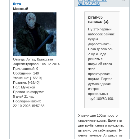
0rca
2016 08:27:35
Местный
piran-05
написал(а):
Ну это первый
набросок сейчас
будем
дорабатывать.
Пока делаю ось
Z ну и надо
решать с
Откуда:
Актау, Казахстан
шириной стола
Зарегистрирован
: 05-12-2014
Приглашений:
0
чтоб
Сообщений:
140
проектировать
Уважение:
[+55/-0]
портал. Портал
Позитив:
[+16/-0]
думаю сделать
Пол:
Мужской
из трех
Провел на форуме:
профильных
5 дней 21 час
труб 100/80/100.
Последний визит:
22-10-2023 15:57:33
У меня две 100ки просто
сваренные вдоль. Даже эти
две трубы снять и положить,
штангистом себя видел. Ну
очень тяжелое. А прикрутив