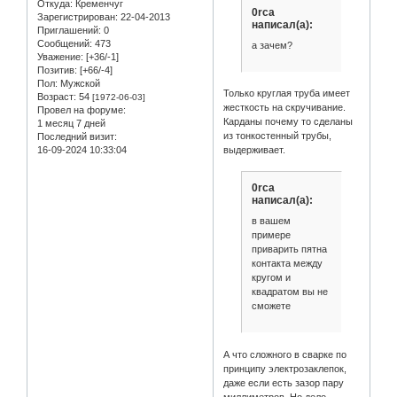
Откуда:
Кременчуг
0rca
Зарегистрирован
: 22-04-2013
написал(а):
Приглашений:
0
Сообщений:
473
а зачем?
Уважение:
[+36/-1]
Позитив:
[+66/-4]
Пол:
Мужской
Только круглая труба имеет
Возраст:
54
[1972-06-03]
жесткость на скручивание.
Провел на форуме:
Карданы почему то сделаны
1 месяц 7 дней
из тонкостенный трубы,
Последний визит:
16-09-2024 10:33:04
выдерживает.
0rca
написал(а):
в вашем
примере
приварить пятна
контакта между
кругом и
квадратом вы не
сможете
А что сложного в сварке по
принципу электрозаклепок,
даже если есть зазор пару
миллиметров. Но дело