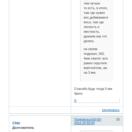
тем лучше.
то есть, в итоге,
там где нужен
вес,добиваемся
веса, там где
легкость и
жесткость,
думаем как это
делать
на своем
подумал, 100,
4мм хватит. все
равно скрутило
вертолетом, аж
на 3 мм.
Спасибо,буду тогда 5 мм
брать
0
Цитировать
Поделиться
16-03-
15
Chin
2016 20:59:54
Долгожитель