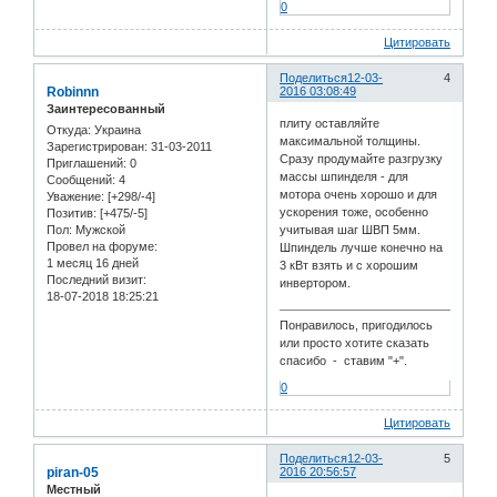
0
Цитировать
Поделиться
12-03-
4
Robinnn
2016 03:08:49
Заинтересованный
плиту оставляйте
Откуда:
Украина
максимальной толщины.
Зарегистрирован
: 31-03-2011
Сразу продумайте разгрузку
Приглашений:
0
массы шпинделя - для
Сообщений:
4
мотора очень хорошо и для
Уважение:
[+298/-4]
ускорения тоже, особенно
Позитив:
[+475/-5]
Пол:
Мужской
учитывая шаг ШВП 5мм.
Провел на форуме:
Шпиндель лучше конечно на
1 месяц 16 дней
3 кВт взять и с хорошим
Последний визит:
инвертором.
18-07-2018 18:25:21
Понравилось, пригодилось
или просто хотите сказать
спасибо - ставим "+".
0
Цитировать
Поделиться
12-03-
5
piran-05
2016 20:56:57
Местный