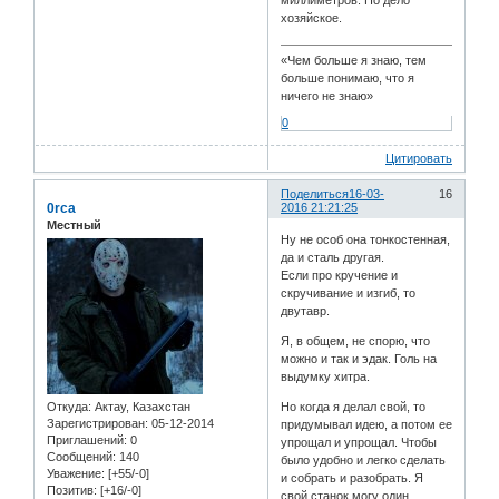
хозяйское.
«Чем больше я знаю, тем
больше понимаю, что я
ничего не знаю»
0
Цитировать
Поделиться
16-03-
16
0rca
2016 21:21:25
Местный
Ну не особ она тонкостенная,
да и сталь другая.
Если про кручение и
скручивание и изгиб, то
двутавр.
Я, в общем, не спорю, что
можно и так и эдак. Голь на
выдумку хитра.
Откуда:
Актау, Казахстан
Но когда я делал свой, то
Зарегистрирован
: 05-12-2014
придумывал идею, а потом ее
Приглашений:
0
упрощал и упрощал. Чтобы
Сообщений:
140
было удобно и легко сделать
Уважение:
[+55/-0]
и собрать и разобрать. Я
Позитив:
[+16/-0]
свой станок могу один