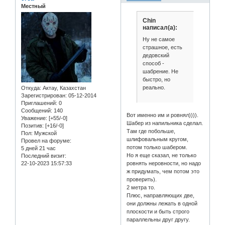
Местный
Chin
написал(а):
Ну не самое
страшное, есть
дедовский
способ -
шабрение. Не
быстро, но
реально.
Откуда:
Актау, Казахстан
Зарегистрирован
: 05-12-2014
Приглашений:
0
Сообщений:
140
Вот именно им и ровнял)))).
Уважение:
[+55/-0]
Шабер из напильника сделал.
Позитив:
[+16/-0]
Там где побольше,
Пол:
Мужской
шлифовальным кругом,
Провел на форуме:
потом только шабером.
5 дней 21 час
Но я еще сказал, не только
Последний визит:
ровнять неровности, но надо
22-10-2023 15:57:33
ж придумать, чем потом это
проверить).
2 метра то.
Плюс, направляющих две,
они должны лежать в одной
плоскости и быть строго
параллельны друг другу.