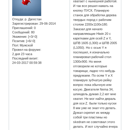
хватает с нынешней работой.
И так все решил нажать на
кнопку ПУСК. Планирую
станок для обработки дерева
Откуда:
р. Дагестан
твердых пород с рабочим
Зарегистрирован
: 29-06-2014
столом 2200х1100х180.
Приглашений:
0
Заказал для начало
Сообщений:
80
направляющие Hiwin 20 c
Уважение:
[+3/-0]
каретками для осей Z и Y,
Позитив:
[+6/-0]
ШПВ 1605 (L300) и ШПВ 2005
Пол:
Мужской
(L1050). Но с осью Y я
Провел на форуме:
поспешил, я изначально
2 дня 23 часа
планировал рабочий стол
Последний визит:
1300х900. Но меня
24-03-2017 00:59:38
отговорили не которые
товарищи, ладно что нибудь
придумаем. По осям Y и X
планирую зубчатую рейку
вопрос пока обычную или
косую. Двигателя Nema 34,
шпиндель думаю 2,2 квт мне
хватит. Не мог найти дюраль
для оси Z. были только куски
8 мм уже не знал что делать.
Думал скрепит их между
собой три пластины но
skedram не советовал этого
делать. И вот случайно вчера