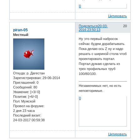
0
Цитировать
Поделиться
20-03-
20
piran-05
2016 23:50:13
Местный
Ну это первый набросок
сейчас будем дорабатывать.
Пока делаю ось Z ну и надо
решать с шириной стола чтоб
проектировать портал.
Портал думаю сделать из
трех профильных труб
Откуда:
р. Дагестан
100/80/100.
Зарегистрирован
: 29-06-2014
Приглашений:
0
Незаменимых нет, но есть
Сообщений:
80
неповторимые.
Уважение:
[+3/-0]
Позитив:
[+6/-0]
0
Пол:
Мужской
Провел на форуме:
2 дня 23 часа
Последний визит:
24-03-2017 00:59:38
Цитировать