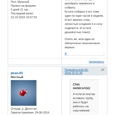
Пол:
Мужской
разобрать перевезти и
Провел на форуме:
собрать.
5 дней 21 час
Кстати собирал я его тоже
Последний визит:
один по паре часов в неделю.
22-10-2023 15:57:33
И вот именно этим,
легкостью создания я и хочу
поделится. И кстати
дешевостью тоже)).
Опять же, мои идеи не
обязательно окончательно
верные.
0
Цитировать
Поделиться
16-03-
17
piran-05
2016 22:31:35
Местный
Chin
написал(а):
А если во внутрь
вставить трубу,
она и будет
работать на
Откуда:
р. Дагестан
скручивание.
Зарегистрирован
: 29-06-2014