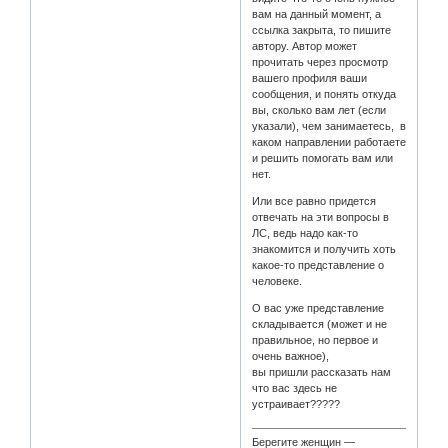
вам на данный момент, а
ссылка закрыта, то пишите
автору. Автор может
прочитать через просмотр
вашего профиля ваши
сообщения, и понять откуда
вы, сколько вам лет (если
указали), чем занимаетесь, в
каком направлении работаете
и решить помогать вам или
нет.
Или все равно придется
отвечать на эти вопросы в
ЛС, ведь надо как-то
знакомится и получить хоть
какое-то представление о
человеке.
О вас уже представление
складывается (может и не
правильное, но первое и
очень важное),
вы пришли рассказать нам
что вас здесь не
устраивает?????
Берегите женщин —