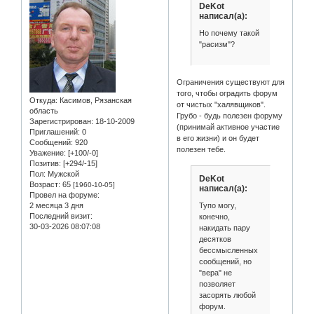
DeKot
написал(а):
Но почему такой
"расизм"?
Ограничения существуют для
того, чтобы оградить форум
Откуда:
Касимов, Рязанская
от чистых "халявщиков".
область
Грубо - будь полезен форуму
Зарегистрирован
: 18-10-2009
(принимай активное участие
Приглашений:
0
в его жизни) и он будет
Сообщений:
920
полезен тебе.
Уважение:
[+100/-0]
Позитив:
[+294/-15]
Пол:
Мужской
DeKot
Возраст:
65
[1960-10-05]
написал(а):
Провел на форуме:
2 месяца 3 дня
Тупо могу,
Последний визит:
конечно,
30-03-2026 08:07:08
накидать пару
десятков
бессмысленных
сообщений, но
"вера" не
позволяет
засорять любой
форум.