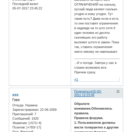
Последний визит:
ОГРАНИЧЕНИЙ на скачьку,
05-07-2017 23:45:22
пускай люди качяют сколько
угодно и кому угодно. Тут
такие есть? Даже если и есть
то они поставят ограничения
в надежде на то што хотя б
один человек из десяти
скачявших его работу
выложит штото в замен. Пока
так, ставить ограничения
никто никому не навязывает.
...И о погоде. Завтра у нас в
стране возможно все.
Причем сразу.
+1
Поделиться
15-03-
11
###
2011 12:23:48
Гуру
Обратите
Откуда:
Украина
внимание.Обновились
Зарегистрирован
: 22-06-2009
правила.
Приглашений:
7
Правила форума.
Сообщений:
1920
1. Пользователи должны
Уважение:
[+571/-4]
вести толерантно к другим
Позитив:
[+783/-17]
Пол:
Женский
участникам форума.