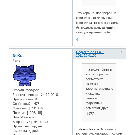
Это хорошо, что "вера" не
позволяет, если бы она
позволила, то не позволили
бы модераторы, да еще и
санкции применили бы.
0
Поделиться
14-01-
4
DeKot
2011 18:01:50
Гуру
...а может быть и
жестче,просто
посмотрите
сколько
зарегистрировано
Откуда:
Молдова
и сколько
Зарегистрирован
: 24-12-2010
реально
Приглашений:
0
форумчан
Сообщений:
1478
помогают друг
Уважение:
[+1118/-10]
Позитив:
[+296/-18]
другу...
Пол:
Мужской
Возраст:
73
[1953-07-31]
Провел на форуме:
To
kartinka
- а Вы сами то
2 месяца 9 дней
поняли, что сказали? При чем