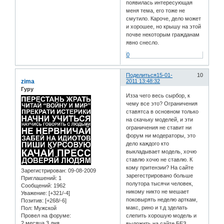
появилась интересующая
меня тема, его тоже не
смутило. Кароче, дело может
и хорошее, но крышу на этой
почве некоторым гражданам
явно снесло.
0
Поделиться
15-01-
10
zima
2011 13:48:32
Гуру
Изза чего весь сырбор, к
чему все это? Ограничения
ставятса в основном только
на скачьку моделей, и эти
ограничения не ставит ни
форум ни модераторы, это
дело каждого кто
выкладывает модель, хочю
ставлю хочю не ставлю. К
кому притензии? На сайте
Зарегистрирован
: 09-08-2009
зарегестрировано больше
Приглашений:
1
полутора тысячи человек,
Сообщений:
1962
никому никто не мешает
Уважение:
[+321/-4]
поковырять неделю арткам,
Позитив:
[+268/-6]
макс, рино и т.д зделать
Пол:
Мужской
Провел на форуме:
слепить хорошую модель и
2 месяца 3 дня
выложить на сайте БЕЗ