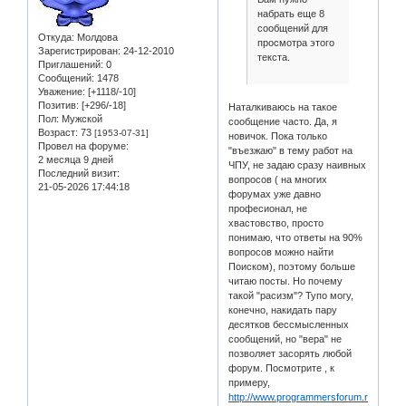
набрать еще 8
сообщений для
Откуда:
Молдова
просмотра этого
Зарегистрирован
: 24-12-2010
текста.
Приглашений:
0
Сообщений:
1478
Уважение:
[+1118/-10]
Позитив:
[+296/-18]
Наталкиваюсь на такое
Пол:
Мужской
сообщение часто. Да, я
Возраст:
73
[1953-07-31]
новичок. Пока только
Провел на форуме:
"въезжаю" в тему работ на
2 месяца 9 дней
ЧПУ, не задаю сразу наивных
Последний визит:
вопросов ( на многих
21-05-2026 17:44:18
форумах уже давно
професионал, не
хвастовство, просто
понимаю, что ответы на 90%
вопросов можно найти
Поиском), поэтому больше
читаю посты. Но почему
такой "расизм"? Тупо могу,
конечно, накидать пару
десятков бессмысленных
сообщений, но "вера" не
позволяет засорять любой
форум. Посмотрите , к
примеру,
http://www.programmersforum.ru/