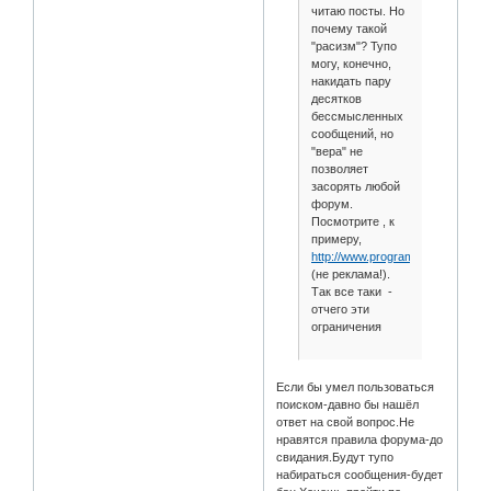
читаю посты. Но
почему такой
"расизм"? Тупо
могу, конечно,
накидать пару
десятков
бессмысленных
сообщений, но
"вера" не
позволяет
засорять любой
форум.
Посмотрите , к
примеру,
http://www.programmersforum.ru/
(не реклама!).
Так все таки -
отчего эти
ограничения
Если бы умел пользоваться
поиском-давно бы нашёл
ответ на свой вопрос.Не
нравятся правила форума-до
свидания.Будут тупо
набираться сообщения-будет