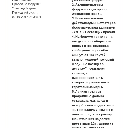
Провел на форуме:
2. Администраторы
2 месяца 5 дней
форума всегда правы.
Последний визит:
Абсолютно всегда.
02-10-2017 23:38:54
3. Если вы считаете
действия администраторов
форума несправедливыми
- см. п.2 Настоящих правил.
4. На форуме никто ни на
что денег не собирает, не
просит и все подобные
сообщения о просьбах
скинуться "на крутой
каталог моделей, который
я один не потяну по
деньгам" - считаются
спамом, к
распространителям
которого применяются
карательные меры.
5. Личная подпись
профиля не должна
содержать мат, флуд и
оскорбления в адрес кого
то. При наличии ссылок в
личной подписи - размер
шрифта в них не должен
превышать 10пт, длина не
более 100 символов.