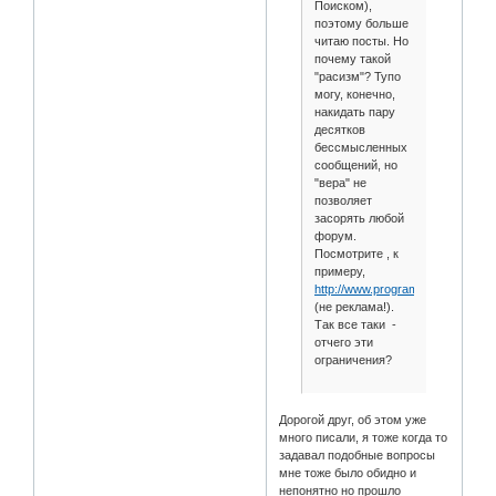
Поиском),
поэтому больше
читаю посты. Но
почему такой
"расизм"? Тупо
могу, конечно,
накидать пару
десятков
бессмысленных
сообщений, но
"вера" не
позволяет
засорять любой
форум.
Посмотрите , к
примеру,
http://www.programmersforum.ru/
(не реклама!).
Так все таки -
отчего эти
ограничения?
Дорогой друг, об этом уже
много писали, я тоже когда то
задавал подобные вопросы
мне тоже было обидно и
непонятно но прошло