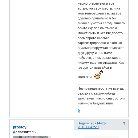
немного времени и все
встало на свои места, и на
мой теперешний взгляд все
сделано правильно я бы
лично с учетом сегодняшнего
опыта сделал бы также а
может быть и жестче,просто
посмотрите сколько
зарегистрировано и сколько
реально форумчан помогают
друг другу и все сами
поймете, с помощью здесь
никому еще не отказали. Как
говорится вливайся в
коллектив
Несправедливость не всегда
связана с каким-нибудь
действием; часто она состоит
именно в бездействии.
0
Поделиться
14-01-
3
prostoyi
2011 17:47:29
Долгожитель