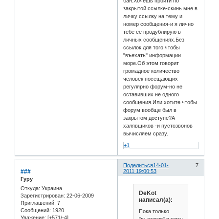
бан.Хочешь пройти по
закрытой ссылке-скинь мне в
личку ссылку на тему и
номер сообщения-и я лично
тебе её продублирую в
личных сообщениях.Без
ссылок для того чтобы
"въехать" информации
море.Об этом говорит
громадное количество
человек посещающих
регулярно форум-но не
оставивших не одного
сообщения.Или хотите чтобы
форум вообще был в
закрытом доступе?А
халявщиков -и пустозвонов
вычисляем сразу.
+1
Поделиться
14-01-
7
###
2011 19:00:53
Гуру
Откуда:
Украина
DeKot
Зарегистрирован
: 22-06-2009
написал(а):
Приглашений:
7
Сообщений:
1920
Пока только
Уважение:
[+571/-4]