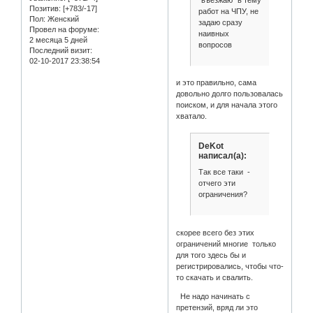
"въезжаю" в тему
Позитив:
[+783/-17]
работ на ЧПУ, не
Пол:
Женский
задаю сразу
Провел на форуме:
наивных
2 месяца 5 дней
вопросов
Последний визит:
02-10-2017 23:38:54
и это правильно, сама
довольно долго пользовалась
поиском, и для начала этого
хватало.
DeKot
написал(а):
Так все таки -
отчего эти
ограничения?
скорее всего без этих
ограничений многие только
для того здесь бы и
регистрировались, чтобы что-
то скачать и свалить.
Не надо начинать с
претензий, вряд ли это