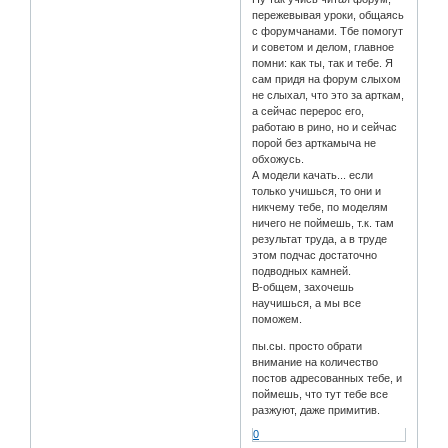
пережевывая уроки, общаясь
с форумчанами. Тбе помогут
и советом и делом, главное
помни: как ты, так и тебе. Я
сам придя на форум слыхом
не слыхал, что это за арткам,
а сейчас перерос его,
работаю в рино, но и сейчас
порой без арткамыча не
обхожусь.
А модели качать... если
только учишься, то они и
никчему тебе, по моделям
ничего не поймешь, т.к. там
результат труда, а в труде
этом подчас достаточно
подводных камней.
В-общем, захочешь
научишься, а мы все
поможем.
пы.сы. просто обрати
внимание на количество
постов адресованных тебе, и
поймешь, что тут тебе все
разжуют, даже примитив.
0