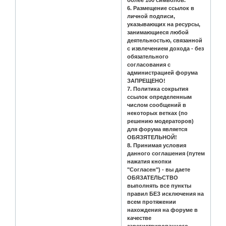
6. Размещение ссылок в
личной подписи,
указывающих на ресурсы,
занимающиеся любой
деятельностью, связанной
с извлечением дохода - без
обязательного
согласования с
администрацией форума
ЗАПРЕЩЕНО!
7. Политика сокрытия
ссылок определенным
числом сообщений в
некоторых ветках (по
решению модераторов)
для форума является
ОБЯЗЯТЕЛЬНОЙ!
8. Принимая условия
данного соглашения (путем
нажатия кнопки
"Согласен") - вы даете
ОБЯЗАТЕЛЬСТВО
выполнять все пункты
правил БЕЗ исключения на
всем протяжении
нахождения на форуме в
качестве
зарегистрированного