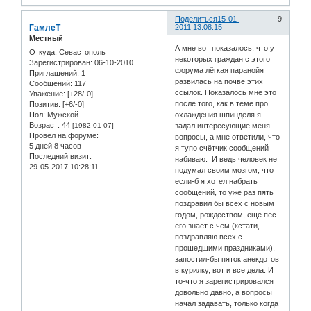
Поделиться
15-01-
9
ГамлеТ
2011 13:08:15
Местный
А мне вот показалось, что у
Откуда:
Севастополь
некоторых граждан с этого
Зарегистрирован
: 06-10-2010
форума лёгкая паранойя
Приглашений:
1
развилась на почве этих
Сообщений:
117
ссылок. Показалось мне это
Уважение:
[+28/-0]
после того, как в теме про
Позитив:
[+6/-0]
Пол:
Мужской
охлаждения шпинделя я
Возраст:
44
[1982-01-07]
задал интересующие меня
Провел на форуме:
вопросы, а мне ответили, что
5 дней 8 часов
я тупо счётчик сообщений
Последний визит:
набиваю. И ведь человек не
29-05-2017 10:28:11
подумал своим мозгом, что
если-б я хотел набрать
сообщений, то уже раз пять
поздравил бы всех с новым
годом, рождеством, ещё пёс
его знает с чем (кстати,
поздравляю всех с
прошедшими праздниками),
запостил-бы пяток анекдотов
в курилку, вот и все дела. И
то-что я зарегистрировался
довольно давно, а вопросы
начал задавать, только когда