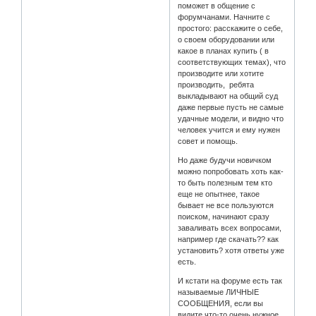
поможет в общение с
форумчанами. Начните с
простого: расскажите о себе,
о своем оборудовании или
какое в планах купить ( в
соответствующих темах), что
производите или хотите
производить, ребята
выкладывают на общий суд
даже первые пусть не самые
удачные модели, и видно что
человек учится и ему нужен
совет и помощь.
Но даже будучи новичком
можно попробовать хоть как-
то быть полезным тем кто
еще не опытнее, такое
бывает не все пользуются
поиском, начинают сразу
заваливать всех вопросами,
например где скачать?? как
установить? хотя ответы уже
есть.
И кстати на форуме есть так
называемые ЛИЧНЫЕ
СООБЩЕНИЯ, если вы
видите что-то очень нужное