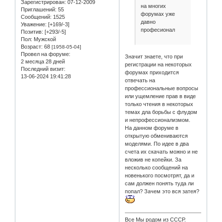
Зарегистрирован
: 07-12-2009
на многих
Приглашений:
55
форумах уже
Сообщений:
1525
давно
Уважение:
[+169/-3]
професионал
Позитив:
[+293/-5]
Пол:
Мужской
Возраст:
68
[1958-05-04]
Провел на форуме:
Значит знаете, что при
2 месяца 28 дней
регистрации на некоторых
Последний визит:
форумах приходится
13-06-2024 19:41:28
отвечать на
профессиональные вопросы
или ущемление прав в виде
только чтения в некоторых
темах дла борьбы с флудом
и непрофессионализмом.
На данном форуме в
открытую обмениваются
моделями. По идее в два
счета их скачать можно и не
вложив не копейки. За
несколько сообщений на
новенького посмотрят, да и
сам должен понять туда ли
попал? Зачем это вся затея?
Все Мы родом из СССР.