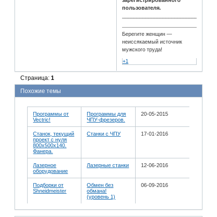
пользователя.
________________________________
Берегите женщин —
неиссякаемый источник
мужского труда!
+1
Страница:
1
Похожие темы
Программы от
Программы для
20-05-2015
Vectric!
ЧПУ-фрезеров.
Станок, текущий
Станки с ЧПУ
17-01-2016
проект с нуля
800х500х140.
Фанера.
Лазерное
Лазерные станки
12-06-2016
оборудование
Подборки от
Обмен без
06-09-2016
Shneidmeister
обмана!
(уровень 1)