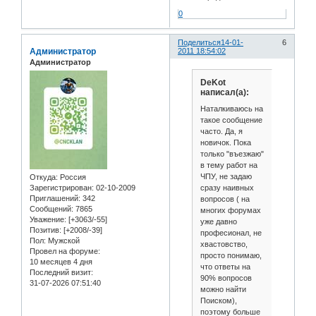
0
Поделиться
14-01-
6
Администратор
2011 18:54:02
Администратор
DeKot
написал(а):
Наталкиваюсь на
такое сообщение
часто. Да, я
новичок. Пока
только "въезжаю"
в тему работ на
ЧПУ, не задаю
Откуда:
Россия
сразу наивных
Зарегистрирован
: 02-10-2009
Приглашений:
342
вопросов ( на
Сообщений:
7865
многих форумах
Уважение:
[+3063/-55]
уже давно
Позитив:
[+2008/-39]
професионал, не
Пол:
Мужской
хвастовство,
Провел на форуме:
просто понимаю,
10 месяцев 4 дня
что ответы на
Последний визит:
90% вопросов
31-07-2026 07:51:40
можно найти
Поиском),
поэтому больше