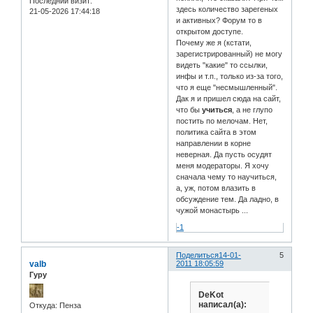
Последний визит:
здесь количество зарегеных
21-05-2026 17:44:18
и активных? Форум то в
открытом доступе.
Почему же я (кстати,
зарегистрированный) не могу
видеть "какие" то ссылки,
инфы и т.п., только из-за того,
что я еще "несмышленный".
Дак я и пришел сюда на сайт,
что бы
учиться
, а не глупо
постить по мелочам. Нет,
политика сайта в этом
направлении в корне
неверная. Да пусть осудят
меня модераторы. Я хочу
сначала чему то научиться,
а, уж, потом влазить в
обсуждение тем. Да ладно, в
чужой монастырь ...
-1
Поделиться
14-01-
5
valb
2011 18:05:59
Гуру
DeKot
написал(а):
Откуда:
Пенза