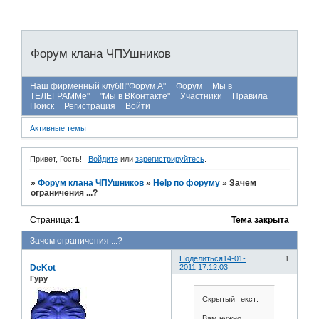
Форум клана ЧПУшников
Наш фирменный клуб!!!"Форум А"
Форум
Мы в
ТЕЛЕГРАММе"
"Мы в ВКонтакте"
Участники
Правила
Поиск
Регистрация
Войти
Активные темы
Привет, Гость!
Войдите
или
зарегистрируйтесь
.
»
Форум клана ЧПУшников
»
Help по форуму
»
Зачем
ограничения ...?
Страница:
1
Тема закрыта
Зачем ограничения ...?
Поделиться
14-01-
1
DeKot
2011 17:12:03
Гуру
Скрытый текст:
Вам нужно