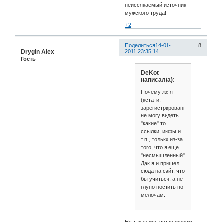
неиссякаемый источник
мужского труда!
+2
Поделиться
14-01-
8
Drygin Alex
2011 23:35:14
Гость
DeKot
написал(а):
Почему же я
(кстати,
зарегистрированный)
не могу видеть
"какие" то
ссылки, инфы и
т.п., только из-за
того, что я еще
"несмышленный".
Дак я и пришел
сюда на сайт, что
бы учиться, а не
глупо постить по
мелочам.
Ну так учись читая форум,