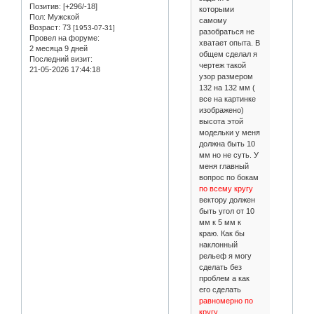
Позитив:
[+296/-18]
которыми
Пол:
Мужской
самому
Возраст:
73
[1953-07-31]
разобраться не
Провел на форуме:
хватает опыта. В
2 месяца 9 дней
общем сделал я
Последний визит:
чертеж такой
21-05-2026 17:44:18
узор размером
132 на 132 мм (
все на картинке
изображено)
высота этой
модельки у меня
должна быть 10
мм но не суть. У
меня главный
вопрос по бокам
по всему кругу
вектору должен
быть угол от 10
мм к 5 мм к
краю. Как бы
наклонный
рельеф я могу
сделать без
проблем а как
его сделать
равномерно по
кругу