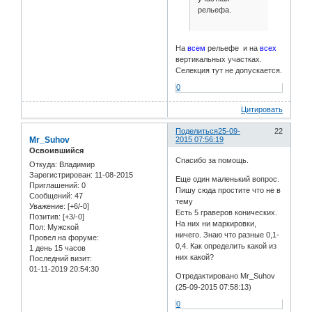
рельефа.
На
всем
рельефе и на
всех
вертикальных участках.
Селекция тут не допускается.
0
Цитировать
Поделиться
25-09-
22
Mr_Suhov
2015 07:56:19
Освоившийся
Спасибо за помощь.
Откуда:
Владимир
Зарегистрирован
: 11-08-2015
Еще один маленький вопрос.
Приглашений:
0
Пишу сюда простите что не в
Сообщений:
47
тему
Уважение:
[+6/-0]
Есть 5 граверов конических.
Позитив:
[+3/-0]
На них ни маркировки,
Пол:
Мужской
ничего. Знаю что разные 0,1-
Провел на форуме:
0,4. Как определить какой из
1 день 15 часов
них какой?
Последний визит:
01-11-2019 20:54:30
Отредактировано Mr_Suhov
(25-09-2015 07:58:13)
0