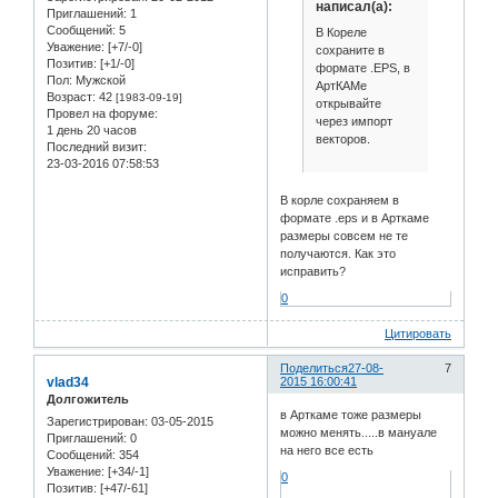
написал(а):
Приглашений:
1
Сообщений:
5
В Кореле
Уважение:
[+7/-0]
сохраните в
Позитив:
[+1/-0]
формате .EPS, в
Пол:
Мужской
АртКАМе
Возраст:
42
[1983-09-19]
открывайте
Провел на форуме:
через импорт
1 день 20 часов
векторов.
Последний визит:
23-03-2016 07:58:53
В корле сохраняем в
формате .eps и в Арткаме
размеры совсем не те
получаются. Как это
исправить?
0
Цитировать
Поделиться
27-08-
7
vlad34
2015 16:00:41
Долгожитель
в Арткаме тоже размеры
Зарегистрирован
: 03-05-2015
можно менять.....в мануале
Приглашений:
0
на него все есть
Сообщений:
354
Уважение:
[+34/-1]
0
Позитив:
[+47/-61]