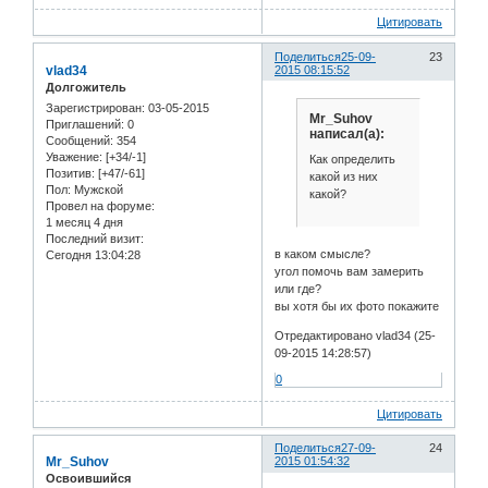
Цитировать
Поделиться
25-09-
23
vlad34
2015 08:15:52
Долгожитель
Зарегистрирован
: 03-05-2015
Mr_Suhov
Приглашений:
0
написал(а):
Сообщений:
354
Уважение:
[+34/-1]
Как определить
Позитив:
[+47/-61]
какой из них
Пол:
Мужской
какой?
Провел на форуме:
1 месяц 4 дня
Последний визит:
в каком смысле?
Сегодня 13:04:28
угол помочь вам замерить
или где?
вы хотя бы их фото покажите
Отредактировано vlad34 (25-
09-2015 14:28:57)
0
Цитировать
Поделиться
27-09-
24
Mr_Suhov
2015 01:54:32
Освоившийся