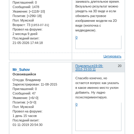
занимать длительное время.
Приглашений:
0
Визуально результат можно
Сообщений:
1478
увидеть на 3D виде и если
Уважение:
[+1118/-10]
Позитив:
[+296/-18]
обновить растровое
Пол:
Мужской
изображение модели на 2D
Возраст:
73
[1953-07-31]
виде (кнопочка с
Провел на форуме:
медведиком).
2 месяца 9 дней
0
Последний визит:
21-05-2026 17:44:18
Цитировать
Поделиться
19-09-
20
Mr_Suhov
2015 23:03:11
Освоившийся
Спасибо конечно, но
Откуда:
Владимир
остается вопрос как указать
Зарегистрирован
: 11-08-2015
в какое именно место уклон
Приглашений:
0
добавить. Ну ладно
Сообщений:
47
поэкспериментирую.
Уважение:
[+6/-0]
Позитив:
[+3/-0]
0
Пол:
Мужской
Провел на форуме:
1 день 15 часов
Последний визит:
01-11-2019 20:54:30