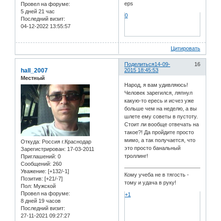
eps
Провел на форуме:
5 дней 21 час
0
Последний визит:
04-12-2022 13:55:57
Цитировать
Поделиться
14-09-
16
hall_2007
2015 18:45:53
Местный
Народ, я вам удивляюсь!
Человек зарегился, ляпнул
какую-то ересь и исчез уже
больше чем на неделю, а вы
шлете ему советы в пустоту.
Стоит ли вообще отвечать на
такое?! Да пройдите просто
мимо, а так получается, что
Откуда:
Россия г.Краснодар
это просто банальный
Зарегистрирован
: 17-03-2011
троллинг!
Приглашений:
0
Сообщений:
260
Уважение:
[+132/-1]
Кому учеба не в тягость -
Позитив:
[+21/-7]
тому и удача в руку!
Пол:
Мужской
Провел на форуме:
+1
8 дней 19 часов
Последний визит:
27-11-2021 09:27:27