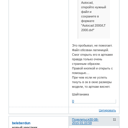
Autocad,
откройте нужный
файл и
сохраните в
формате
"Autocad 2000/LT
2000.dxf"
Это пробывал, не помогает.
Файл обозван латиницей.
Смог открыть его в арткаме
правда только очень
странным образом.
Правой кнопкой и открыть с
помощью....
При чем если не успеть
ткнуть в ок в окне размеры
модели, то арткам виснет.
Шайтанама
0
Цитировать
Поделиться
30-08-
11
beleberdun
2015 01:10:59
новый участник