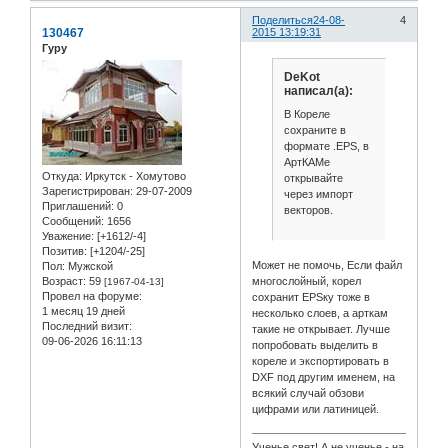
Поделиться
24-08-
4
130467
2015 13:19:31
Гуру
DeKot
написал(а):
В Кореле
сохраните в
формате .EPS, в
АртКАМе
Откуда:
Иркутск - Хомутово
открывайте
Зарегистрирован
: 29-07-2009
через импорт
Приглашений:
0
векторов.
Сообщений:
1656
Уважение:
[+1612/-4]
Позитив:
[+1204/-25]
Может не помочь, Если файл
Пол:
Мужской
многослойный, корел
Возраст:
59
[1967-04-13]
Провел на форуме:
сохранит EPSку тоже в
1 месяц 19 дней
несколько слоев, а арткам
Последний визит:
такие не открывает. Лучше
09-06-2026 16:11:13
попробовать выделить в
кореле и экспортировать в
DXF под другим именем, на
всякий случай обзови
цифрами или латиницей.
Ученье свет! А не ученье - на