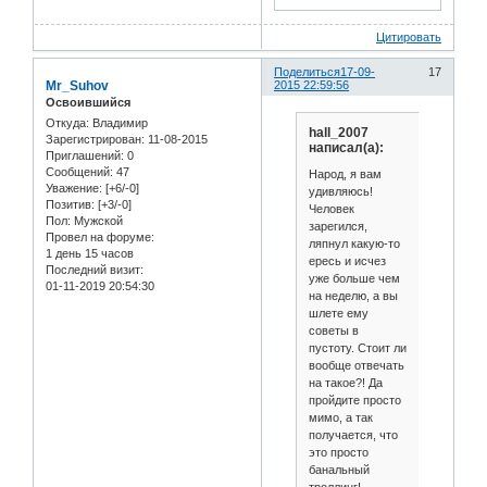
Цитировать
Поделиться
17-09-
17
Mr_Suhov
2015 22:59:56
Освоившийся
Откуда:
Владимир
hall_2007
Зарегистрирован
: 11-08-2015
написал(а):
Приглашений:
0
Сообщений:
47
Народ, я вам
Уважение:
[+6/-0]
удивляюсь!
Позитив:
[+3/-0]
Человек
Пол:
Мужской
зарегился,
Провел на форуме:
ляпнул какую-то
1 день 15 часов
ересь и исчез
Последний визит:
уже больше чем
01-11-2019 20:54:30
на неделю, а вы
шлете ему
советы в
пустоту. Стоит ли
вообще отвечать
на такое?! Да
пройдите просто
мимо, а так
получается, что
это просто
банальный
троллинг!