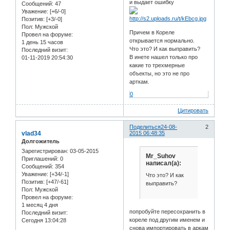
и выдает ошибку
Сообщений:
47
Уважение:
[+6/-0]
Позитив:
[+3/-0]
Пол:
Мужской
Причем в Кореле
Провел на форуме:
открывается нормально.
1 день 15 часов
Что это? И как выправить?
Последний визит:
В инете нашел только про
01-11-2019 20:54:30
какие то трехмерные
объекты, но это не про
арткам.
0
Цитировать
Поделиться
24-08-
2
vlad34
2015 06:48:35
Долгожитель
Зарегистрирован
: 03-05-2015
Mr_Suhov
Приглашений:
0
написал(а):
Сообщений:
354
Уважение:
[+34/-1]
Что это? И как
Позитив:
[+47/-61]
выправить?
Пол:
Мужской
Провел на форуме:
1 месяц 4 дня
попробуйте пересохранить в
Последний визит:
кореле под другим именем и
Сегодня 13:04:28
снова импортировать в аркам