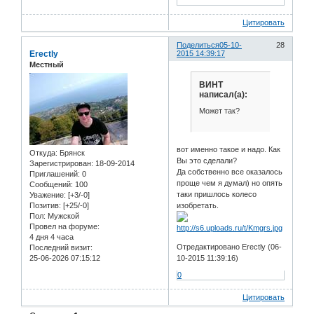
Цитировать
Поделиться
05-10-
28
Erectly
2015 14:39:17
Местный
ВИНТ
написал(а):
Может так?
вот именно такое и надо. Как
Откуда:
Брянск
Вы это сделали?
Зарегистрирован
: 18-09-2014
Да собственно все оказалось
Приглашений:
0
проще чем я думал) но опять
Сообщений:
100
таки пришлось колесо
Уважение:
[+3/-0]
изобретать.
Позитив:
[+25/-0]
Пол:
Мужской
Провел на форуме:
4 дня 4 часа
Отредактировано Erectly (06-
Последний визит:
10-2015 11:39:16)
25-06-2026 07:15:12
0
Цитировать