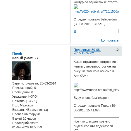
контур по одной точке старта
Отредактировано beleberdun
(30-08-2015 13:05:16)
0
Цитировать
Поделиться
30-08-
12
Проф
2015 15:37:02
новый участник
Какая стратегия построения
ленты с переворотом как на
рисунке только в объеме в
Арт КАМ :
Зарегистрирован
: 28-03-2014
Приглашений:
0
Сообщений:
0
Уважение:
[+3/-0]
Буду очень благодарен.
Позитив:
[+35/-0]
Пол:
Мужской
Отредактировано Проф (30-
Возраст:
48
[1978-06-14]
08-2015 15:41:02)
Провел на форуме:
5 дней 10 часов
Кое что слышал, кое что
Последний визит:
видел, кое что подсказали...
01-09-2020 18:58:59