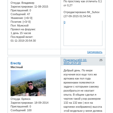
По простому как отличить 0,1
Откуда:
Владимир
от 0,2?
Зарегистрирован
: 11-08-2015
Приглашений:
0
Отредактировано Mr_Suhov
Сообщений:
47
(27-09-2015 01:54:54)
Уважение:
[+6/-0]
Позитив:
[+3/-0]
0
Пол:
Мужской
Провел на форуме:
1 день 15 часов
Последний визит:
01-11-2019 20:54:30
Цитировать
Поделиться
02-10-
25
Erectly
2015 14:57:20
Местный
Добрый день. По мере
изучения все еще того же
арткама как пол года
временами появляются
задачи с которыми самому
разобраться не хватает
опыта. В общем сделал я
чертеж такой узор размером
Откуда:
Брянск
Зарегистрирован
: 18-09-2014
132 на 132 мм ( все на
Приглашений:
0
картинке изображено) высота
Сообщений:
100
этой модельки у меня должна