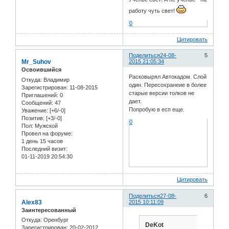
работу чуть свет!
0
Цитировать
Поделиться
24-08-
5
Mr_Suhov
2015 21:05:34
Освоившийся
Расковырял Автокадом. Слой
Откуда:
Владимир
один. Пересохранеие в более
Зарегистрирован
: 11-08-2015
старые версии толков не
Приглашений:
0
дает.
Сообщений:
47
Попробую в есп еще.
Уважение:
[+6/-0]
Позитив:
[+3/-0]
0
Пол:
Мужской
Провел на форуме:
1 день 15 часов
Последний визит:
01-11-2019 20:54:30
Цитировать
Поделиться
27-08-
6
Alex83
2015 10:11:09
Заинтересованный
Откуда:
Оренбург
DeKot
Зарегистрирован
: 20-02-2012