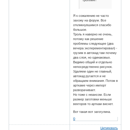
Я к сожалению не часто
захожу на форум. Все
откликнувшимся спасибо
большое.
Троль я наверно не очень,
потому как решение
проблемы следующее (два
вечера эксперементировал) -
грузим в автокад там почему
два слоя, но одинаковых.
Видимо общий и отдельно
непосредственно рисунок.
Удаляем один не главный,
автокад ругается и не
обращаем внимания. Потом в
арткаме через импорт
разворачивает.
Но тоже с нюансом. Если
размер заготовки меньше
векторов то арткам виснет.
Вот такая вот загогулина.
0
Цитировать