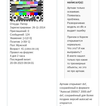
написал(а):
Арткам только
осваиваю.
Появилась
проблема.
Разворачиваю
Откуда:
Питер
модель из dfx и
Зарегистрирован
: 26-11-2014
выдает ошибку
Приглашений:
0
Сообщений:
124
Причем в Кореле
Уважение:
[+12/-0]
открывается
Позитив:
[+30/-1]
нормально.
Пол:
Мужской
Что это? И как
Возраст:
41
[1984-09-19]
выправить?
Провел на форуме:
В инете нашел
4 дня 2 часа
Последний визит:
только про какие
20-09-2023 09:04:01
то трехмерные
объекты, но это
не про арткам.
Арткам открывает dxf,
сохранённый в формате
"Autocad 2000/LT 2000.dxf"
dxf, сохранённый для более
поздних версий autocad не
откроется.