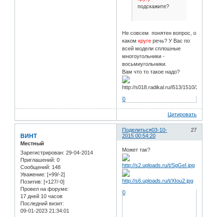
подскажите?
Не совсем понятен вопрос, о
каком
круге
речь? У Вас по
всей модели сплошные
многоугольники -
восьмиугольники.
Вам что то такое надо?
0
Цитировать
Поделиться
03-10-
27
ВИНТ
2015 00:54:20
Местный
Может так?
Зарегистрирован
: 29-04-2014
Приглашений:
0
Сообщений:
148
Уважение:
[+99/-2]
Позитив:
[+127/-0]
Провел на форуме:
0
17 дней 10 часов
Последний визит:
09-01-2023 21:34:01