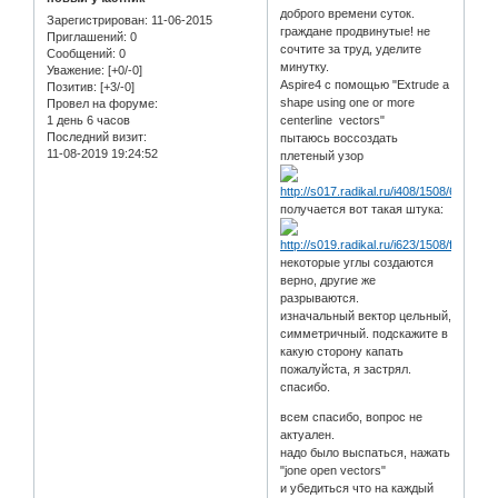
доброго времени суток.
Зарегистрирован
: 11-06-2015
граждане продвинутые! не
Приглашений:
0
сочтите за труд, уделите
Сообщений:
0
минутку.
Уважение:
[+0/-0]
Aspire4 с помощью "Extrude a
Позитив:
[+3/-0]
shape using one or more
Провел на форуме:
1 день 6 часов
centerline vectors"
Последний визит:
пытаюсь воссоздать
11-08-2019 19:24:52
плетеный узор
получается вот такая штука:
некоторые углы создаются
верно, другие же
разрываются.
изначальный вектор цельный,
симметричный. подскажите в
какую сторону капать
пожалуйста, я застрял.
спасибо.
всем спасибо, вопрос не
актуален.
надо было выспаться, нажать
"jone open vectors"
и убедиться что на каждый