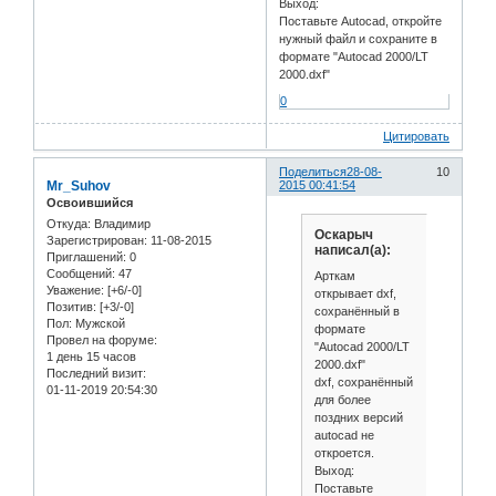
Выход:
Поставьте Autocad, откройте
нужный файл и сохраните в
формате "Autocad 2000/LT
2000.dxf"
0
Цитировать
Поделиться
28-08-
10
Mr_Suhov
2015 00:41:54
Освоившийся
Откуда:
Владимир
Оскарыч
Зарегистрирован
: 11-08-2015
написал(а):
Приглашений:
0
Сообщений:
47
Арткам
Уважение:
[+6/-0]
открывает dxf,
Позитив:
[+3/-0]
сохранённый в
Пол:
Мужской
формате
Провел на форуме:
"Autocad 2000/LT
1 день 15 часов
2000.dxf"
Последний визит:
dxf, сохранённый
01-11-2019 20:54:30
для более
поздних версий
autocad не
откроется.
Выход:
Поставьте