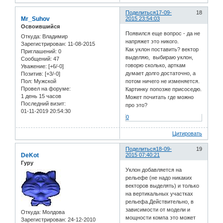
Поделиться
17-09-
18
Mr_Suhov
2015 23:54:03
Освоившийся
Появился еще вопрос - да не
Откуда:
Владимир
напряжет это никого.
Зарегистрирован
: 11-08-2015
Как уклон поставить? вектор
Приглашений:
0
выделяю, выбираю уклон,
Сообщений:
47
говорю сколько, арткам
Уважение:
[+6/-0]
думает долго достаточно, а
Позитив:
[+3/-0]
Пол:
Мужской
потом ничего не изменяется.
Провел на форуме:
Картинку попозже присоседю.
1 день 15 часов
Может почитать где можно
Последний визит:
про это?
01-11-2019 20:54:30
0
Цитировать
Поделиться
18-09-
19
DeKot
2015 07:40:21
Гуру
Уклон добавляется на
рельефе (не надо никаких
векторов выделять) и только
на вертикальных участках
рельефа.Действительно, в
зависимости от модели и
Откуда:
Молдова
мощности компа это может
Зарегистрирован
: 24-12-2010