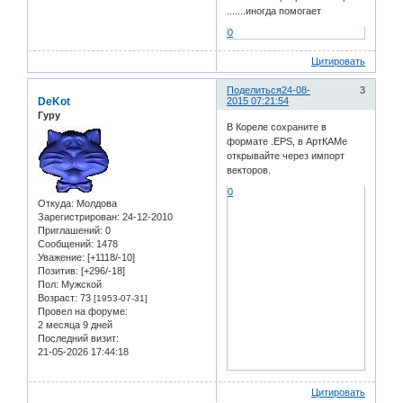
.......иногда помогает
0
Цитировать
Поделиться
24-08-
3
DeKot
2015 07:21:54
Гуру
В Кореле сохраните в
формате .EPS, в АртКАМе
открывайте через импорт
векторов.
0
Откуда:
Молдова
Зарегистрирован
: 24-12-2010
Приглашений:
0
Сообщений:
1478
Уважение:
[+1118/-10]
Позитив:
[+296/-18]
Пол:
Мужской
Возраст:
73
[1953-07-31]
Провел на форуме:
2 месяца 9 дней
Последний визит:
21-05-2026 17:44:18
Цитировать