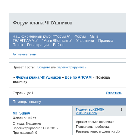
Форум клана ЧПУшников
Наш фирменный клуб!!!"Форум А"
Форум
Мы в
ТЕЛЕГРАММе"
"Мы в ВКонтакте"
Участники
Правила
Поиск
Регистрация
Войти
Активные темы
Привет, Гость!
Войдите
или
зарегистрируйтесь
.
»
Форум клана ЧПУшников
»
Все по ArtCAM
»
Помощь
новичку
Страница:
1
Ответить
Помощь новичку
Поделиться
23-08-
1
Mr_Suhov
2015 23:45:26
Освоившийся
Арткам только осваиваю.
Откуда:
Владимир
Появилась проблема.
Зарегистрирован
: 11-08-2015
Разворачиваю модель из dfx
Приглашений:
0