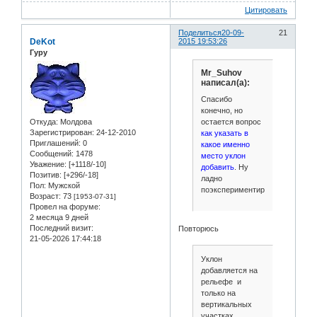
Цитировать
Поделиться
20-09-
21
DeKot
2015 19:53:26
Гуру
Mr_Suhov
написал(а):
Спасибо
конечно, но
остается вопрос
Откуда:
Молдова
Зарегистрирован
: 24-12-2010
как указать в
Приглашений:
0
какое именно
Сообщений:
1478
место уклон
Уважение:
[+1118/-10]
добавить
. Ну
Позитив:
[+296/-18]
ладно
Пол:
Мужской
поэкспериментирую.
Возраст:
73
[1953-07-31]
Провел на форуме:
2 месяца 9 дней
Последний визит:
Повторюсь
21-05-2026 17:44:18
Уклон
добавляется на
рельефе и
только на
вертикальных
участках