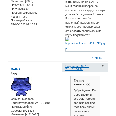
Уважение:
[+3/-0]
быть 10 мм но не суть. У
Позитив:
[+25/-0]
меня главный вопрос по
Пол:
Мужской
бокам по всему кругу вектору
Провел на форуме:
должен быть угол от 10 мм к
4 дня 4 часа
5 мм к краю. Как бы
Последний визит:
наклонный рельеф я могу
25-06-2026 07:15:12
сделать без проблем а как
его сделать равномерно по
кругу подскажите?
0
Цитировать
Поделиться
02-10-
26
DeKot
2015 19:51:03
Гуру
Erectly
написал(а):
Добрый день. По
мере изучения
все еще того же
Откуда:
Молдова
Зарегистрирован
: 24-12-2010
арткама как пол
Приглашений:
0
года временами
Сообщений:
1478
появляются
Уважение:
[+1118/-10]
задачи с