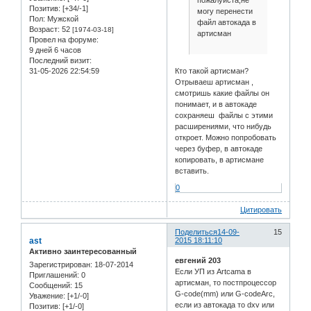
Позитив:
[+34/-1]
могу перенести
Пол:
Мужской
файл автокада в
Возраст:
52
[1974-03-18]
артисман
Провел на форуме:
9 дней 6 часов
Последний визит:
31-05-2026 22:54:59
Кто такой артисман?
Отрываеш артисман ,
смотришь какие файлы он
понимает, и в автокаде
сохраняеш файлы с этими
расширениями, что нибудь
откроет. Можно попробовать
через буфер, в автокаде
копировать, в артисмане
вставить.
0
Цитировать
Поделиться
14-09-
15
ast
2015 18:11:10
Активно заинтересованный
евгений 203
Зарегистрирован
: 18-07-2014
Если УП из Artcama в
Приглашений:
0
артисман, то постпроцессор
Сообщений:
15
G-code(mm) или G-codeArc,
Уважение:
[+1/-0]
если из автокада то dxv или
Позитив:
[+1/-0]