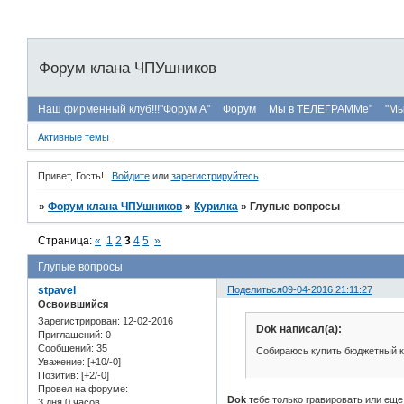
Форум клана ЧПУшников
Наш фирменный клуб!!!"Форум А"
Форум
Мы в ТЕЛЕГРАММе"
"Мы
Активные темы
Привет, Гость!
Войдите
или
зарегистрируйтесь
.
»
Форум клана ЧПУшников
»
Курилка
»
Глупые вопросы
Страница:
«
1
2
3
4
5
»
Глупые вопросы
stpavel
Поделиться
09-04-2016 21:11:27
Освоившийся
Зарегистрирован
: 12-02-2016
Dok написал(а):
Приглашений:
0
Сообщений:
35
Собираюсь купить бюджетный кит
Уважение:
[+10/-0]
Позитив:
[+2/-0]
Провел на форуме:
Dok
тебе только гравировать или еще 
3 дня 0 часов