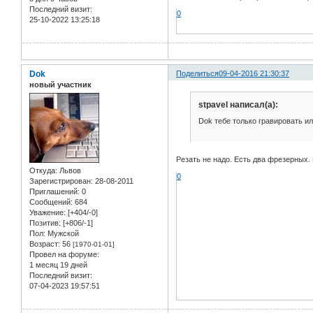
Последний визит:
0
25-10-2022 13:25:18
Dok
Поделиться
09-04-2016 21:30:37
новый участник
stpavel написал(а):
Dok тебе только гравировать ил
Резать не надо. Есть два фрезерных.
Откуда:
Львов
0
Зарегистрирован
: 28-08-2011
Приглашений:
0
Сообщений:
684
Уважение:
[+404/-0]
Позитив:
[+806/-1]
Пол:
Мужской
Возраст:
56
[1970-01-01]
Провел на форуме:
1 месяц 19 дней
Последний визит:
07-04-2023 19:57:51