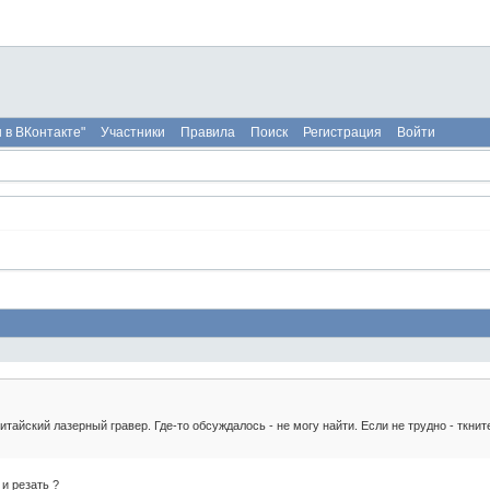
 в ВКонтакте"
Участники
Правила
Поиск
Регистрация
Войти
айский лазерный гравер. Где-то обсуждалось - не могу найти. Если не трудно - ткнит
и резать ?