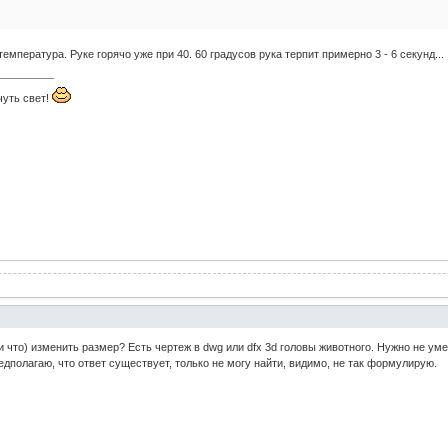
емпература. Руке горячо уже при 40. 60 градусов рука терпит примерно 3 - 6 секунд...
чуть свет!
ли что) изменить размер? Есть чертеж в dwg или dfx 3d головы животного. Нужно не 
дполагаю, что ответ существует, только не могу найти, видимо, не так формулирую.