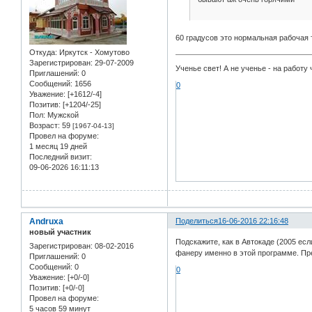
60 градусов это нормальная рабочая т
Откуда:
Иркутск - Хомутово
Зарегистрирован
: 29-07-2009
Ученье свет! А не ученье - на работу 
Приглашений:
0
Сообщений:
1656
0
Уважение:
[+1612/-4]
Позитив:
[+1204/-25]
Пол:
Мужской
Возраст:
59
[1967-04-13]
Провел на форуме:
1 месяц 19 дней
Последний визит:
09-06-2026 16:11:13
Andruxa
Поделиться
16-06-2016 22:16:48
новый участник
Подскажите, как в Автокаде (2005 ес
Зарегистрирован
: 08-02-2016
фанеру именно в этой программе. Пре
Приглашений:
0
Сообщений:
0
0
Уважение:
[+0/-0]
Позитив:
[+0/-0]
Провел на форуме:
5 часов 59 минут