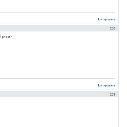
Цитировать
208
й резки?
Цитировать
209