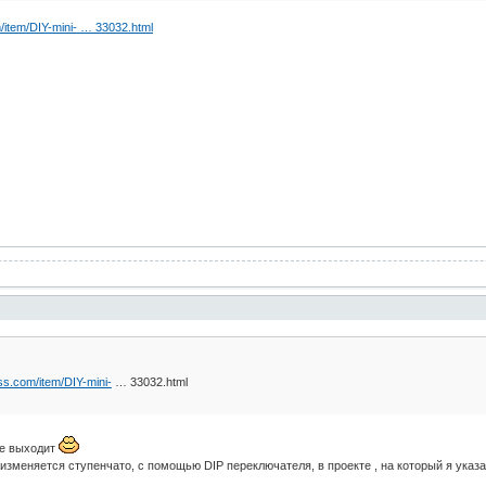
m/item/DIY-mini- … 33032.html
ess.com/item/DIY-mini-
… 33032.html
же выходит
изменяется ступенчато, с помощью DIP переключателя, в проекте , на который я указа