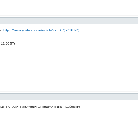
нт
https://www.youtube.com/watch?v=ZSFQzf9KLNQ
 12:06:57)
ерите строку включения шпинделя и шаг подберите