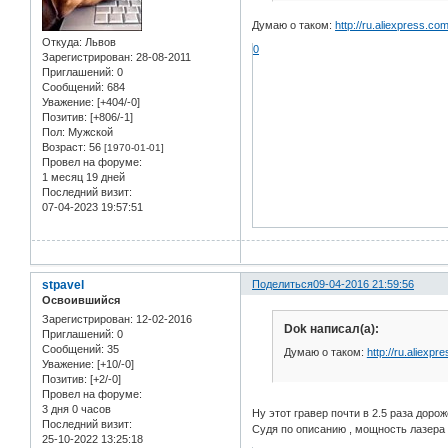
Думаю о таком:
http://ru.aliexpress.co
Откуда:
Львов
0
Зарегистрирован
: 28-08-2011
Приглашений:
0
Сообщений:
684
Уважение:
[+404/-0]
Позитив:
[+806/-1]
Пол:
Мужской
Возраст:
56
[1970-01-01]
Провел на форуме:
1 месяц 19 дней
Последний визит:
07-04-2023 19:57:51
stpavel
Поделиться
09-04-2016 21:59:56
Освоившийся
Зарегистрирован
: 12-02-2016
Dok написал(а):
Приглашений:
0
Сообщений:
35
Думаю о таком:
http://ru.aliexpr
Уважение:
[+10/-0]
Позитив:
[+2/-0]
Провел на форуме:
3 дня 0 часов
Ну этот гравер почти в 2.5 раза доро
Последний визит:
Судя по описанию , мощность лазера 
25-10-2022 13:25:18