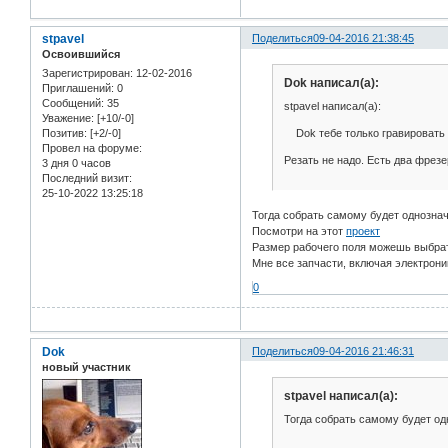
stpavel
Поделиться
09-04-2016 21:38:45
Освоившийся
Зарегистрирован
: 12-02-2016
Dok написал(а):
Приглашений:
0
Сообщений:
35
stpavel написал(а):
Уважение:
[+10/-0]
Dok тебе только гравировать 
Позитив:
[+2/-0]
Провел на форуме:
Резать не надо. Есть два фрез
3 дня 0 часов
Последний визит:
25-10-2022 13:25:18
Тогда собрать самому будет однозна
Посмотри на этот
проект
Размер рабочего поля можешь выбрат
Мне все запчасти, включая электроник
0
Dok
Поделиться
09-04-2016 21:46:31
новый участник
stpavel написал(а):
Тогда собрать самому будет о