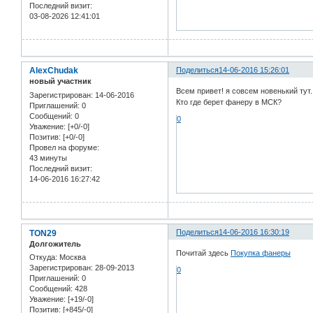
Последний визит:
03-08-2026 12:41:01
AlexChudak
Поделиться
14-06-2016 15:26:01
новый участник
Всем привет! я совсем новенький тут
Зарегистрирован
: 14-06-2016
Кто где берет фанеру в МСК?
Приглашений:
0
Сообщений:
0
0
Уважение:
[+0/-0]
Позитив:
[+0/-0]
Провел на форуме:
43 минуты
Последний визит:
14-06-2016 16:27:42
TON29
Поделиться
14-06-2016 16:30:19
Долгожитель
Почитай здесь
Покупка фанеры
Откуда:
Москва
Зарегистрирован
: 28-09-2013
0
Приглашений:
0
Сообщений:
428
Уважение:
[+19/-0]
Позитив:
[+845/-0]