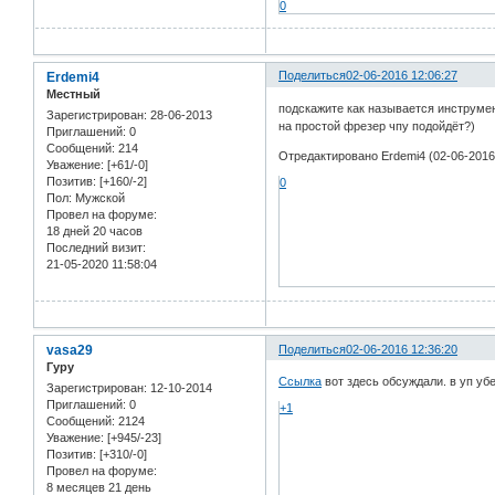
0
Erdemi4
Поделиться
02-06-2016 12:06:27
Местный
подскажите как называется инструме
Зарегистрирован
: 28-06-2013
на простой фрезер чпу подойдёт?)
Приглашений:
0
Сообщений:
214
Отредактировано Erdemi4 (02-06-2016
Уважение:
[+61/-0]
Позитив:
[+160/-2]
0
Пол:
Мужской
Провел на форуме:
18 дней 20 часов
Последний визит:
21-05-2020 11:58:04
vasa29
Поделиться
02-06-2016 12:36:20
Гуру
Ссылка
вот здесь обсуждали. в уп уб
Зарегистрирован
: 12-10-2014
Приглашений:
0
+1
Сообщений:
2124
Уважение:
[+945/-23]
Позитив:
[+310/-0]
Провел на форуме:
8 месяцев 21 день