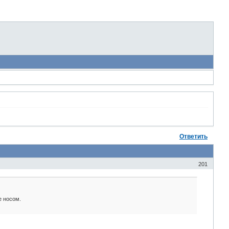
Ответить
201
е носом.