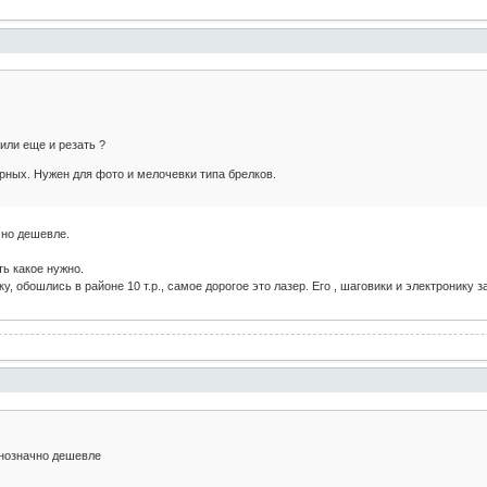
или еще и резать ?
ерных. Нужен для фото и мелочевки типа брелков.
чно дешевле.
ь какое нужно.
у, обошлись в районе 10 т.р., самое дорогое это лазер. Его , шаговики и электронику 
днозначно дешевле