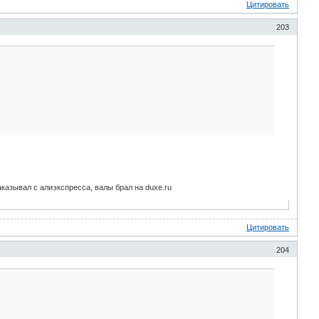
Цитировать
203
заказывал с алиэкспресса, валы брал на duxe.ru
Цитировать
204