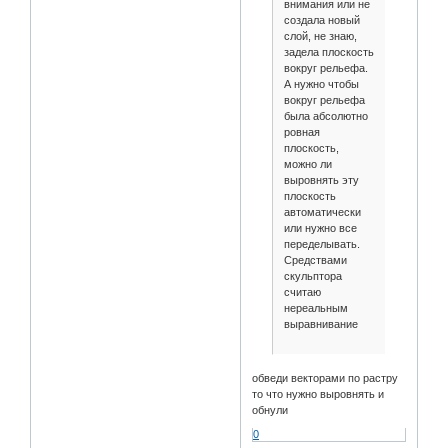
внимания или не
создала новый
слой, не знаю,
задела плоскость
вокруг рельефа.
А нужно чтобы
вокруг рельефа
была абсолютно
ровная
плоскость,
можно ли
выровнять эту
плоскость
автоматически
или нужно все
переделывать.
Средствами
скульптора
считаю
нереальным
выравнивание
обведи векторами по растру
то что нужно выровнять и
обнули
0