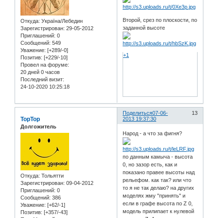
Второй, срез по плоскости, по
Откуда:
Україна/Лебедин
заданной высоте
Зарегистрирован
: 29-05-2012
Приглашений:
0
Сообщений:
549
Уважение:
[+289/-0]
+1
Позитив:
[+229/-10]
Провел на форуме:
20 дней 0 часов
Последний визит:
24-10-2020 10:25:18
Поделиться
07-06-
13
TopTop
2013 19:37:30
Долгожитель
Народ - а что за фигня?
по данным камыча - высота
0, но зазор есть, как и
показано правее высоты над
Откуда:
Тольятти
рельефом. как так? или что
Зарегистрирован
: 09-04-2012
то я не так делаю? на других
Приглашений:
0
моделях жму "принять" и
Сообщений:
386
если в графе высота по Z 0,
Уважение:
[+62/-1]
модель прилипает к нулевой
Позитив:
[+357/-43]