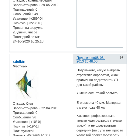
Откуда:
Україна/Лебедин
Зарегистрирован
: 29-05-2012
Приглашений:
0
Сообщений:
549
Уважение:
[+289/-0]
Позитив:
[+229/-10]
Провел на форуме:
20 дней 0 часов
Последний визит:
24-10-2020 10:25:18
Поделиться
08-06-
16
sdelkin
2013 13:48:50
Местный
Подскажите, какую выбрать
стратегию обработки, и как
правильно подготовить УП
для такой работы:
У меня есть такой рельеф:
Его высота 40 мм. Материал
Откуда:
Киев
у меня тоже 40 мм.
Зарегистрирован
: 22-04-2013
Приглашений:
0
Как мне профрезеровать
Сообщений:
96
только края рельефа (только
Уважение:
[+10/-0]
уклон), и не фрезеровать
Позитив:
[+19/-1]
середину (по сути там просто
Пол:
Мужской
холостой пробег фрезера)?
Возраст:
40
[1985-10-21]