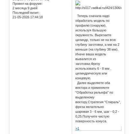
Провел на форуме:
2 месяца 9 дней
Последний визит:
Теперь сначала надо
21-05-2026 17:44:18
обработать модель по
профилю (снаружи),
используя большую
окружность. Вырезаете
цилиндр, только не на всю
глубину заготовки, а мм на 2
меньше (на глубину 38 мм).
Иначе ваша модель
вывалится из
заготовки.Фрезу
использовать 6 - 8 мм ,
цилиндрическую или
концевую.
Далее выделяете оба
вектора и применяете
"Обработка рельефа" по
выделеному
вектору.Стратегия "Спираль",
фреза желательно
шаровая 3 - 6 мм, шаг - 0,2 -
0,25.Получите чистую
поверхность конуса.
+1