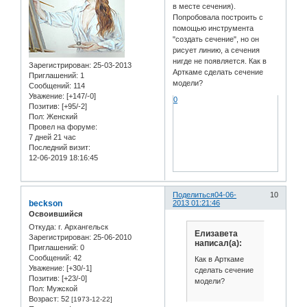
в месте сечения).
Попробовала построить с
помощью инструмента
"создать сечение", но он
рисует линию, а сечения
нигде не появляется. Как в
Зарегистрирован
: 25-03-2013
Арткаме сделать сечение
Приглашений:
1
модели?
Сообщений:
114
Уважение:
[+147/-0]
0
Позитив:
[+95/-2]
Пол:
Женский
Провел на форуме:
7 дней 21 час
Последний визит:
12-06-2019 18:16:45
Поделиться
04-06-
10
beckson
2013 01:21:46
Освоившийся
Откуда:
г. Архангельск
Елизавета
Зарегистрирован
: 25-06-2010
написал(а):
Приглашений:
0
Сообщений:
42
Как в Арткаме
Уважение:
[+30/-1]
сделать сечение
Позитив:
[+23/-0]
модели?
Пол:
Мужской
Возраст:
52
[1973-12-22]