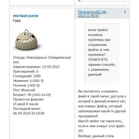
Поделиться
01-06-
2
michael-yurov
2013 11:45:57
Гуру
всем привет.
возникла
проблема при
сохранении
файла. в чем
проблема?
Откуда:
Новоуральск Свердловская
ПОМОГИТЕ.
обл.
заранее спасибо.
Зарегистрирован
: 13-03-2012
с уважением,
Приглашений:
0
дмитрий
Сообщений:
1090
Уважение:
[+165/-3]
Позитив:
[+83/-6]
Пол:
Мужской
Вы пытаетесь сохранить
Возраст:
45
[1981-04-28]
файл в такой папке, доступа к
Провел на форуме:
которой в данный момент нет,
15 дней 8 часов
или поверх файла, который
Последний визит:
заблокирован какой-то другой
06-03-2019 22:19:00
программой.
Mach3 любит так пакостить,
если в нем открыт этот файл
УП.
Вообще, данный стиль