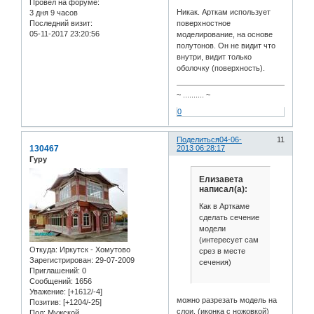
Провел на форуме:
Никак. Арткам использует
3 дня 9 часов
поверхностное
Последний визит:
05-11-2017 23:20:56
моделирование, на основе
полутонов. Он не видит что
внутри, видит только
оболочку (поверхность).
~ .......... ~
0
Поделиться
04-06-
11
130467
2013 06:28:17
Гуру
Елизавета
написал(а):
Как в Арткаме
сделать сечение
модели
(интересует сам
Откуда:
Иркутск - Хомутово
срез в месте
Зарегистрирован
: 29-07-2009
сечения)
Приглашений:
0
Сообщений:
1656
Уважение:
[+1612/-4]
можно разрезать модель на
Позитив:
[+1204/-25]
слои. (иконка с ножовкой)
Пол:
Мужской