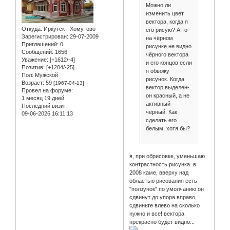
Можно ли
изменить цвет
вектора, когда я
Откуда:
Иркутск - Хомутово
его рисую? А то
Зарегистрирован
: 29-07-2009
на чёрном
Приглашений:
0
рисунке не видно
Сообщений:
1656
чёрного вектора
Уважение:
[+1612/-4]
и его концов если
Позитив:
[+1204/-25]
я обвожу
Пол:
Мужской
рисунок. Когда
Возраст:
59
[1967-04-13]
вектор выделен-
Провел на форуме:
он красный, а не
1 месяц 19 дней
активный -
Последний визит:
чёрный. Как
09-06-2026 16:11:13
сделать его
белым, хотя бы?
я, при обрисовке, уменьшаю
контрастность рисунка. в
2008 каме, вверху над
областью рисования есть
"ползунок" по умолчанию он
сдвинут до упора вправо,
сдвиньте влево на сколько
нужно и все! вектора
прекрасно будет видно...