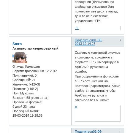
поведения (блокирование
файла при открытии) был
приемлем лет десять назад,
да и то не в системах
управления ЧПУ.
+1
Поделиться
01-06-
3
Storn
2013 12:14:27
Активно заинтересованный
Сканирую контурный рисунок
в фотошопе, сохраняю в
формате EPS, импортирую в
Откуда:
Камышин
АртСам9, ругается на
Зарегистрирован
: 08-12-2012
ошибки.
Приглашений:
0
При сохранении в фотошопе
Сообщений:
27
в EPS есть несколько
Уважение:
[+12/-3]
настроек (параметров). Какие
Позитив:
[+16/-2]
выбрать параметры чтобы
Пол:
Мужской
АртСам не ругался и
Возраст:
58
[1968-03-11]
открывал без ошибок?
Провел на форуме:
9 дней 23 часа
0
Последний визит:
15-03-2014 19:28:38
Поделиться
01-06-
4