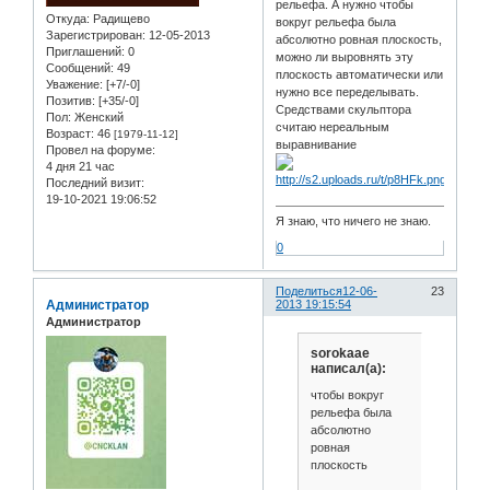
рельефа. А нужно чтобы
Откуда:
Радищево
вокруг рельефа была
Зарегистрирован
: 12-05-2013
абсолютно ровная плоскость,
Приглашений:
0
можно ли выровнять эту
Сообщений:
49
плоскость автоматически или
Уважение:
[+7/-0]
нужно все переделывать.
Позитив:
[+35/-0]
Средствами скульптора
Пол:
Женский
считаю нереальным
Возраст:
46
[1979-11-12]
выравнивание
Провел на форуме:
4 дня 21 час
Последний визит:
19-10-2021 19:06:52
Я знаю, что ничего не знаю.
0
Поделиться
12-06-
23
Администратор
2013 19:15:54
Администратор
sorokaae
написал(а):
чтобы вокруг
рельефа была
абсолютно
ровная
плоскость