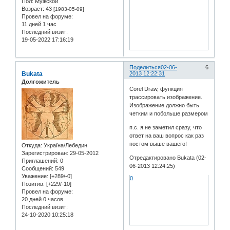
Пол:
Мужской
Возраст:
43
[1983-05-09]
Провел на форуме:
11 дней 1 час
Последний визит:
19-05-2022 17:16:19
Поделиться
02-06-
6
Bukata
2013 12:22:31
Долгожитель
Corel Draw, функция
трассировать изображение.
Изображение должно быть
четким и побольше размером
п.с. я не заметил сразу, что
ответ на ваш вопрос как раз
постом выше вашего!
Откуда:
Україна/Лебедин
Зарегистрирован
: 29-05-2012
Отредактировано Bukata (02-
Приглашений:
0
06-2013 12:24:25)
Сообщений:
549
Уважение:
[+289/-0]
0
Позитив:
[+229/-10]
Провел на форуме:
20 дней 0 часов
Последний визит:
24-10-2020 10:25:18