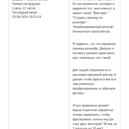
Провел на форуме:
Из инструментов, которые я
1 день 12 часов
надеялся что мне помогут я
Последний визит:
нашел такой: "Векторы" -
23-06-2015 19:21:14
"Создать границу по
рельефу" -
"Комбинированный рельеф".
Начертился такой вектор:
Я надеюсь, что это наружная
граница рельефа. Дальше я
пытаюсь руками нарисовать
круг поменьше, вот такой:
Для пущей уверенности я
расширю наружный вектор (я
думаю чтобы фреза 8 мм все
там ровненько
профрезеровала, и обрезала
деталь):
Я все правильно делаю?
Какую стратегию обработки
теперь применить, чтобы
фрезеровать только внутри
этих двух векторов? 40 мм за
2 прохода по 20 мм?