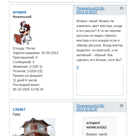
Поделиться
13-06-
25
artoped
2013 11:44:57
Новенький
Вопрос такой: Можно ли
изменить цвет вектора, когда
я его рисую? А то на чёрном
рисунке не видно чёрного
вектора и его концов если я
обвожу рисунок. Когда вектор
Откуда:
Питер
выделен- он красный, а не
Зарегистрирован
: 25-04-2013
активный - чёрный. Как
Приглашений:
0
сделать его белым, хотя бы?
Сообщений:
0
Уважение:
[+118/-1]
0
Позитив:
[+203/-23]
Провел на форуме:
11 дней 6 часов
Последний визит:
05-10-2025 12:56:34
Поделиться
13-06-
26
130467
2013 11:52:20
Гуру
artoped
написал(а):
Вопрос такой: