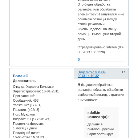
Это будет обработка
рельефа, или обработка
элементов? Я запутался и не
понимаю разницы между
этими режимами
Очень надеюсь на Вашу
помощь. Бьюсь уже второй
день
Отредактировано sdelkin (08-
06-2013 13:53:28)
0
Поделиться
08-06-
17
Роман С
2013 14:10:32
Долгожитель
Я бы делал обработка
Откуда:
Украина Коломыя
рельефа, область обработки -
Зарегистрирован
: 16-01-2011
выбранный вектор, стратегия
Приглашений:
1
- по спирали
Сообщений:
453
Уважение:
[+77/-1]
Позитив:
[+92/-8]
sdelkin
Пол:
Мужской
написал(а):
Возраст:
51
[1975-01-24]
Провел на форуме:
Дальше я
1 месяц 7 дней
пытаюсь руками
Последний визит:
нарисовать круг
10-04-2026 15:31:53