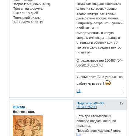
тогда кам создает несколько
Возраст:
59
[1967-04-13]
Провел на форуме:
слоев на которых хорошо
1 месяц 19 дней
видно контуры сечения...
Последний визит:
дальше уже проще. можно,
09-06-2026 16:11:13
например, сохранить нужный
слой как STL и
импортировать в новую
модель или создать растр в
оттенках и обвести контур,
так же можно создать вектор
по цвету...
Отредактировано 130467 (04-
06-2013 08:13:48)
Ученье свет! А не ученье - на
работу чуть свет!
+1
Поделиться
04-06-
12
Bukata
2013 11:52:41
Долгожитель
Есть два стандартных
способа создать сечение
рельефа.
Первый, вертикальный срез.