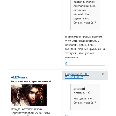
вектор выделен-
он красный, а не
активный -
чёрный. Как
сделать его
белым, хотя бы?
в арткаме в правом верхем
углу есть слои векторов .
создаешь новый слой ,
меняешь черный кружочек на
тот цвет , что нужно и
малюешь
0
Поделиться
13-06-
28
ALEX-sasa
2013 11:58:02
Активно заинтересованный
artoped
написал(а):
Как сделать его
белым, хотя бы?
Откуда:
Алтайский край
Зарегистрирован
: 27-02-2013