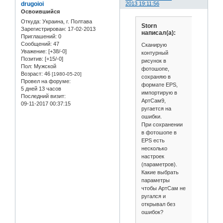
drugoioi
2013 19:11:56
Освоившийся
Откуда:
Украина, г. Полтава
Storn
Зарегистрирован
: 17-02-2013
написал(а):
Приглашений:
0
Сообщений:
47
Сканирую
Уважение:
[+38/-0]
контурный
Позитив:
[+15/-0]
рисунок в
Пол:
Мужской
фотошопе,
Возраст:
46
[1980-05-20]
сохраняю в
Провел на форуме:
формате EPS,
5 дней 13 часов
импортирую в
Последний визит:
АртСам9,
09-11-2017 00:37:15
ругается на
ошибки.
При сохранении
в фотошопе в
EPS есть
несколько
настроек
(параметров).
Какие выбрать
параметры
чтобы АртСам не
ругался и
открывал без
ошибок?