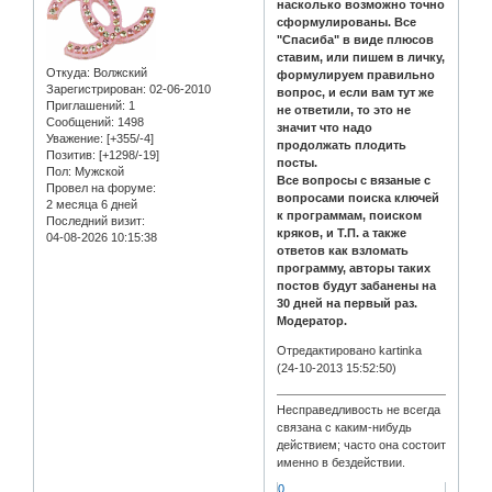
насколько возможно точно
сформулированы. Все
"Спасиба" в виде плюсов
ставим, или пишем в личку,
Откуда:
Волжский
формулируем правильно
Зарегистрирован
: 02-06-2010
вопрос, и если вам тут же
Приглашений:
1
не ответили, то это не
Сообщений:
1498
значит что надо
Уважение:
[+355/-4]
продолжать плодить
Позитив:
[+1298/-19]
посты.
Пол:
Мужской
Все вопросы с вязаные с
Провел на форуме:
вопросами поиска ключей
2 месяца 6 дней
к программам, поиском
Последний визит:
кряков, и Т.П. а также
04-08-2026 10:15:38
ответов как взломать
программу, авторы таких
постов будут забанены на
30 дней на первый раз.
Модератор.
Отредактировано kartinka
(24-10-2013 15:52:50)
Несправедливость не всегда
связана с каким-нибудь
действием; часто она состоит
именно в бездействии.
0