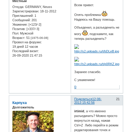
Местный
Всем привет.
Откуда:
GERMANY, Neuss
Зарегистрирован
: 18-11-2012
Опять проблемка
.
Приглашений:
1
Надеюсь на Вашу помощь.
Сообщений:
201
Уважение:
[+123/-2]
Объеденил, а разъеденить не
Позитив:
[+337/-3]
Пол:
Мужской
могу
, подскажите, как
Возраст:
51
[1975-06-08]
теперь разъеденить?
Провел на форуме:
19 дней 12 часов
Последний визит:
26-09-2020 21:47:15
Заранее спасибо.
С уважением!
0
Поделиться
12-06-
21
Карпуха
2013 15:42:56
Долгожитель
irtimid
, а что именно
разъединить? Можно просто
вернуться назад, нажав
Ctrl+Z Либо перейти в режим
редактирования точек и