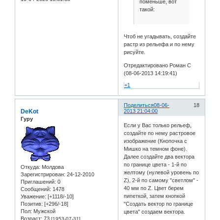
поменьше, вот
такой:
Чтоб не угадывать, создайте
растр из рельефа и по нему
рисуйте.
Отредактировано Роман С
(08-06-2013 14:19:41)
+1
Поделиться
08-06-
18
DeKot
2013 21:04:00
Гуру
Если у Вас только рельеф,
создайте по нему растровое
изображение (Кнопочка с
Мишко на темном фоне).
Далее создайте два вектора
по границе цвета - 1-й по
Откуда:
Молдова
желтому (нулевой уровень по
Зарегистрирован
: 24-12-2010
Z), 2-й по самому "светлом" -
Приглашений:
0
40 мм по Z. Цвет берем
Сообщений:
1478
пипеткой, затем кнопкой
Уважение:
[+1118/-10]
Позитив:
[+296/-18]
"Создать вектор по границе
Пол:
Мужской
цвета" создаем вектора.
Возраст:
73
[1953-07-31]