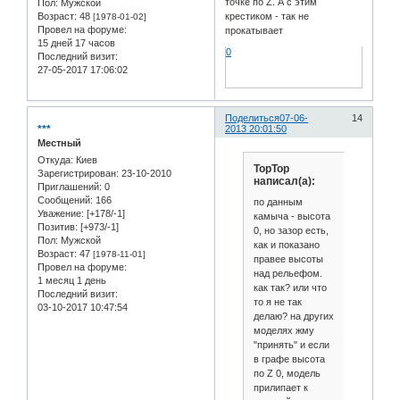
точке по Z. А с этим
Пол:
Мужской
Возраст:
48
крестиком - так не
[1978-01-02]
Провел на форуме:
прокатывает
15 дней 17 часов
0
Последний визит:
27-05-2017 17:06:02
Поделиться
07-06-
14
***
2013 20:01:50
Местный
Откуда:
Киев
TopTop
Зарегистрирован
: 23-10-2010
написал(а):
Приглашений:
0
Сообщений:
166
по данным
Уважение:
[+178/-1]
камыча - высота
Позитив:
[+973/-1]
0, но зазор есть,
Пол:
Мужской
как и показано
Возраст:
47
[1978-11-01]
правее высоты
Провел на форуме:
над рельефом.
1 месяц 1 день
как так? или что
Последний визит:
то я не так
03-10-2017 10:47:54
делаю? на других
моделях жму
"принять" и если
в графе высота
по Z 0, модель
прилипает к