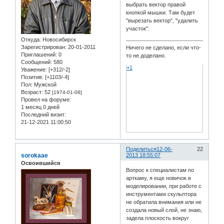
выбрать вектор правой
кнопкой мышки. Там будет
"вырезать вектор", "удалить
участок".
Откуда:
Новосибирск
Зарегистрирован
: 20-01-2011
Ничего не сделано, если что-
Приглашений:
0
то не доделано.
Сообщений:
580
+1
Уважение:
[+312/-2]
Позитив:
[+1103/-4]
Пол:
Мужской
Возраст:
52
[1974-01-08]
Провел на форуме:
1 месяц 0 дней
Последний визит:
21-12-2021 11:00:50
Поделиться
12-06-
22
sorokaae
2013 18:55:07
Освоившийся
Вопрос к специалистам по
арткаму, я еще новичок в
моделировании, при работе с
инструментами скульптора
не обратила внимания или не
создала новый слой, не знаю,
задела плоскость вокруг