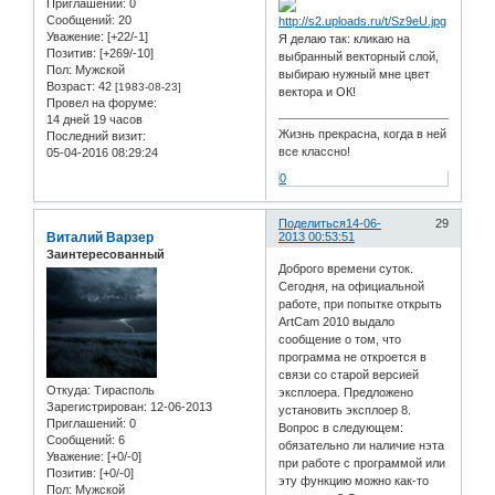
Приглашений:
0
Сообщений:
20
Уважение:
[+22/-1]
Я делаю так: кликаю на
Позитив:
[+269/-10]
выбранный векторный слой,
Пол:
Мужской
выбираю нужный мне цвет
Возраст:
42
[1983-08-23]
вектора и ОК!
Провел на форуме:
14 дней 19 часов
Жизнь прекрасна, когда в ней
Последний визит:
все классно!
05-04-2016 08:29:24
0
Поделиться
14-06-
29
Виталий Варзер
2013 00:53:51
Заинтересованный
Доброго времени суток.
Сегодня, на официальной
работе, при попытке открыть
ArtCam 2010 выдало
сообщение о том, что
программа не откроется в
связи со старой версией
Откуда:
Тирасполь
эксплоера. Предложено
Зарегистрирован
: 12-06-2013
установить эксплоер 8.
Приглашений:
0
Вопрос в следующем:
Сообщений:
6
обязательно ли наличие нэта
Уважение:
[+0/-0]
при работе с программой или
Позитив:
[+0/-0]
эту функцию можно как-то
Пол:
Мужской