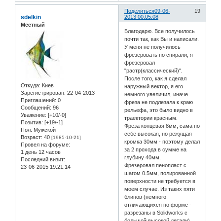
Поделиться
09-06-
19
sdelkin
2013 00:05:08
Местный
Благодарю. Все получилось
почти так, как Вы и написали.
У меня не получилось
фрезеровать по спирали, я
фрезеровал
"растр(классический)".
После того, как я сделал
Откуда:
Киев
наружный вектор, я его
Зарегистрирован
: 22-04-2013
немного увеличил, иначе
Приглашений:
0
фреза не подлезала к краю
Сообщений:
96
рельефа, это было видно в
Уважение:
[+10/-0]
траектории красным.
Позитив:
[+19/-1]
Фреза концевая 8мм, сама по
Пол:
Мужской
себе высокая, но режущая
Возраст:
40
[1985-10-21]
кромка 30мм - поэтому делал
Провел на форуме:
за 2 прохода в сумме на
1 день 12 часов
глубину 40мм.
Последний визит:
Фрезеровал пенопласт с
23-06-2015 19:21:14
шагом 0.5мм, полированной
поверхности не требуется в
моем случае. Из таких пяти
блинов (немного
отличающихся по форме -
разрезаны в Solidworks с
большой высокой детали)