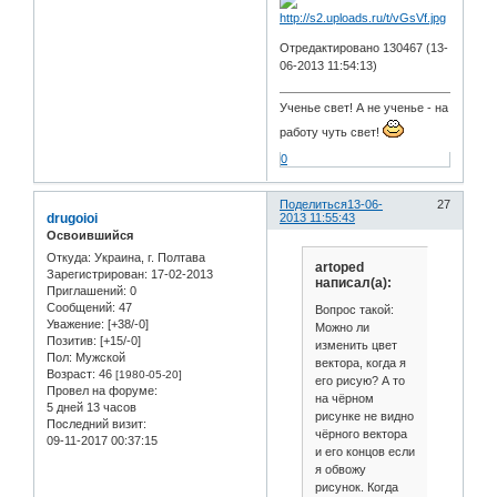
Отредактировано 130467 (13-
06-2013 11:54:13)
Ученье свет! А не ученье - на
работу чуть свет!
0
Поделиться
13-06-
27
drugoioi
2013 11:55:43
Освоившийся
Откуда:
Украина, г. Полтава
artoped
Зарегистрирован
: 17-02-2013
написал(а):
Приглашений:
0
Сообщений:
47
Вопрос такой:
Уважение:
[+38/-0]
Можно ли
Позитив:
[+15/-0]
изменить цвет
Пол:
Мужской
вектора, когда я
Возраст:
46
[1980-05-20]
его рисую? А то
Провел на форуме:
на чёрном
5 дней 13 часов
рисунке не видно
Последний визит:
чёрного вектора
09-11-2017 00:37:15
и его концов если
я обвожу
рисунок. Когда