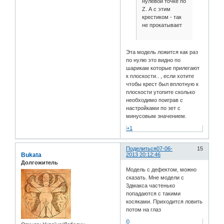
нулевой точке по
Z. А с этим
крестиком - так
не прокатывает
Эта модель ложится как раз
по нулю это видно по
шарикам которые прилегают
к плоскости.. , если хотите
чтобы крест был вплотную к
плоскости утопите сколько
необходимо поиграв с
настройками по зет с
минусовым значением.
+1
Поделиться
07-06-
15
Bukata
2013 20:12:46
Долгожитель
Модель с дефектом, можно
сказать. Мне модели с
3дмакса частенько
попадаются с такими
косяками. Приходится ловить
потом на глаз
0