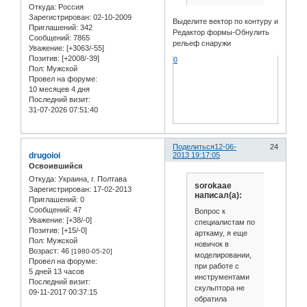
Откуда:
Россия
Зарегистрирован
: 02-10-2009
Выделите вектор по контуру и
Приглашений:
342
Редактор формы-Обнулить
Сообщений:
7865
рельеф снаружи
Уважение:
[+3063/-55]
Позитив:
[+2008/-39]
0
Пол:
Мужской
Провел на форуме:
10 месяцев 4 дня
Последний визит:
31-07-2026 07:51:40
Поделиться
12-06-
24
drugoioi
2013 19:17:05
Освоившийся
Откуда:
Украина, г. Полтава
sorokaae
Зарегистрирован
: 17-02-2013
написал(а):
Приглашений:
0
Сообщений:
47
Вопрос к
Уважение:
[+38/-0]
специалистам по
Позитив:
[+15/-0]
арткаму, я еще
Пол:
Мужской
новичок в
Возраст:
46
[1980-05-20]
моделировании,
Провел на форуме:
при работе с
5 дней 13 часов
инструментами
Последний визит:
скульптора не
09-11-2017 00:37:15
обратила