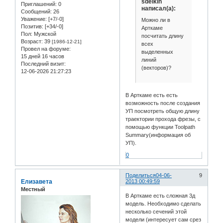
sdelkin
Приглашений:
0
написал(а):
Сообщений:
26
Уважение:
[+7/-0]
Можно ли в
Позитив:
[+34/-0]
Арткаме
Пол:
Мужской
посчитать длину
Возраст:
39
[1986-12-21]
всех
Провел на форуме:
выделенных
15 дней 16 часов
линий
Последний визит:
(векторов)?
12-06-2026 21:27:23
В Арткаме есть есть
возможность после создания
УП посмотреть общую длину
траектории прохода фрезы, с
помощью функции Toolpath
Summary(информация об
УП).
0
Поделиться
04-06-
9
Елизавета
2013 00:49:59
Местный
В Арткаме есть сложная 3д
модель. Необходимо сделать
несколько сечений этой
модели (интересует сам срез