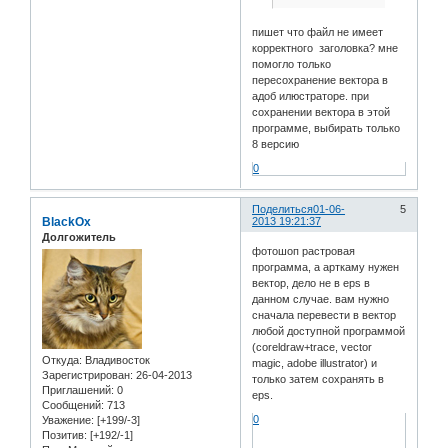
пишет что файл не имеет
корректного заголовка? мне
помогло только
пересохранение вектора в
адоб илюстраторе. при
сохранении вектора в этой
программе, выбирать только
8 версию
0
Поделиться
01-06-
5
BlackOx
2013 19:21:37
Долгожитель
фотошоп растровая
программа, а арткаму нужен
вектор, дело не в eps в
данном случае. вам нужно
сначала перевести в вектор
любой доступной программой
(coreldraw+trace, vector
Откуда:
Владивосток
magic, adobe illustrator) и
Зарегистрирован
: 26-04-2013
только затем сохранять в
Приглашений:
0
eps.
Сообщений:
713
0
Уважение:
[+199/-3]
Позитив:
[+192/-1]