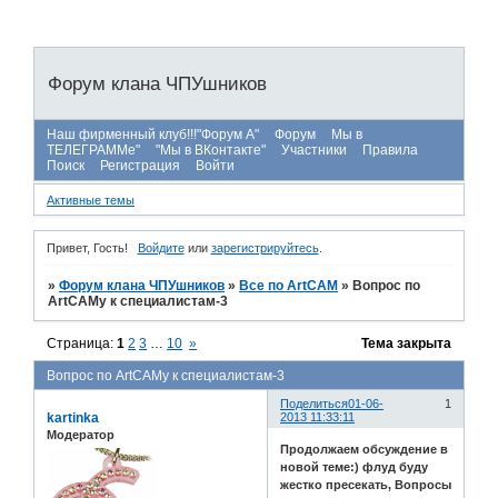
Форум клана ЧПУшников
Наш фирменный клуб!!!"Форум А"
Форум
Мы в
ТЕЛЕГРАММе"
"Мы в ВКонтакте"
Участники
Правила
Поиск
Регистрация
Войти
Активные темы
Привет, Гость!
Войдите
или
зарегистрируйтесь
.
»
Форум клана ЧПУшников
»
Все по ArtCAM
»
Вопрос по
ArtCAMу к специалистам-3
Страница:
1
2
3
…
10
»
Тема закрыта
Вопрос по ArtCAMу к специалистам-3
Поделиться
01-06-
1
kartinka
2013 11:33:11
Модератор
Продолжаем обсуждение в
новой теме:) флуд буду
жестко пресекать, Вопросы