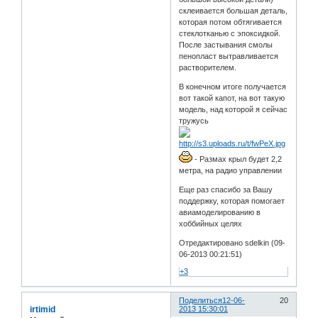
склеивается большая деталь,
которая потом обтягивается
стеклотканью с эпоксидкой.
После застывания смолы
пенопласт вытравливается
растворителем.
В конечном итоге получается
вот такой капот, на вот такую
модель, над которой я сейчас
тружусь
- Размах крыл будет 2,2
метра, на радио управлении
Еще раз спасибо за Вашу
поддержку, которая помогает
авиамоделированию в
хоббийных целях
Отредактировано sdelkin (09-
06-2013 00:21:51)
+3
Поделиться
12-06-
20
irtimid
2013 15:30:01