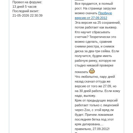
Провел на форуме:
Все продается, в полный
13 дней 5 часов
рост. На странице загрузки
Последний визит:
можно скачать
Пробную
21-05-2026 22:30:39
версию от 27.09.2012
Эта версия на 25 сохранений,
потом работает как вьювер.
Кто научит сбрасывать
счетчик? Теоретически это
можно сделать, сравнив
снимки реестра, и снимок
диска за два-три сейва. Если
получится, будем иметь
рабочую ринку, которую не
стыдно никакой проверке
показать
Что любопытно, пару дней
назад скачал оттуда же
версию от того же 27.09, но
на 30 дней работы. Если кому
надо, выложу.
Кряк от предыдущих версий
работает только с лицензией
через Zoo, с этой вряд ли
будет. Причем ломаемая
последняя бетка под этот
кряк датирована....
правильно, 27.09.2012!