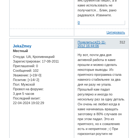
инструментов пишет, а в
каме использовать не
получается... Блин, рано
радовался. Извините.
0
Цитировать
Поделиться
21-11-
312
JekaZmey
2012 16:44:06
Местный
Ну вот, почти два дня
Откуда:
UA, Кропивницкий
активной работы в каме
Зарегистрирован
: 17-08-2011
прошли и можно сделать
Приглашений:
0
некоторые выводы. Из
Сообщений:
102
приятного программа стала
Уважение:
[+19/-0]
намного стабильнее за два
Позитив:
[+14/-2]
Пол:
Мужской
дня ни разу не упала.
Провел на форуме:
Прошлый кам падал
3 дня 5 часов
регулярно и иногда по
Последний визит:
нескольку раз за одну деталь.
22-04-2024 19:02:29
Он очень не любил когда в
каме начинаешь вращать
заготовку в 80% случаев он
при этом падал. Это из
приятного, но к сожалению
есть и неприятное ;-( При
горизонтал роутигн не