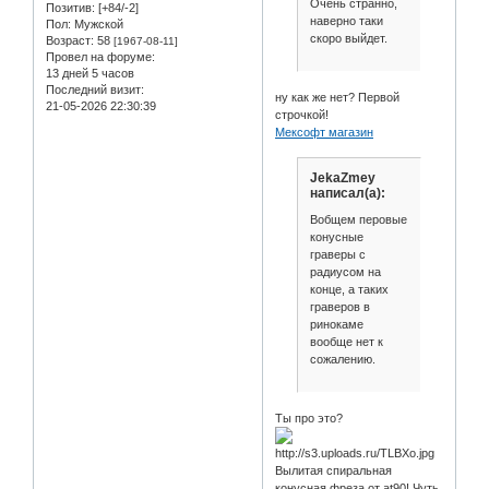
Очень странно,
Позитив:
[+84/-2]
наверно таки
Пол:
Мужской
скоро выйдет.
Возраст:
58
[1967-08-11]
Провел на форуме:
13 дней 5 часов
Последний визит:
ну как же нет? Первой
21-05-2026 22:30:39
строчкой!
Мексофт магазин
JekaZmey
написал(а):
Вобщем перовые
конусные
граверы с
радиусом на
конце, а таких
граверов в
ринокаме
вообще нет к
сожалению.
Ты про это?
Вылитая спиральная
конусная фреза от at90! Чуть