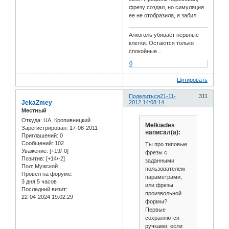
фрезу создал, но симуляция
ее не отобразила, я забил.
Алкоголь убивает нервные
клетки. Остаются только
спокойные...
0
Цитировать
Поделиться
21-11-
311
JekaZmey
2012 14:08:14
Местный
Откуда:
UA, Кропивницкий
Melkiades
Зарегистрирован
: 17-08-2011
написал(а):
Приглашений:
0
Сообщений:
102
Ты про типовые
Уважение:
[+19/-0]
фрезы с
Позитив:
[+14/-2]
заданными
Пол:
Мужской
пользователем
Провел на форуме:
параметрами,
3 дня 5 часов
или фрезы
Последний визит:
произвольной
22-04-2024 19:02:29
формы?
Первые
сохраняются
ручками, если