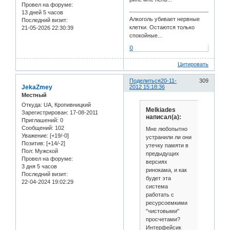
Провел на форуме:
13 дней 5 часов
Алкоголь убивает нервные
Последний визит:
клетки. Остаются только
21-05-2026 22:30:39
спокойные...
0
Цитировать
Поделиться
20-11-
309
JekaZmey
2012 15:18:36
Местный
Откуда:
UA, Кропивницкий
Melkiades
Зарегистрирован
: 17-08-2011
написал(а):
Приглашений:
0
Сообщений:
102
Мне любопытно
Уважение:
[+19/-0]
устранили ли они
Позитив:
[+14/-2]
утечку памяти в
Пол:
Мужской
предыдущих
Провел на форуме:
версиях
3 дня 5 часов
ринокама, и как
Последний визит:
будет эта
22-04-2024 19:02:29
система
работать с
ресурсоемкими
"чистовыми"
просчетами?
Интерфейсик