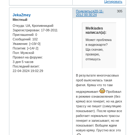
Цитировать
Поделиться
20-11-
305
JekaZmey
2012 00:30:24
Местный
Откуда:
UA, Кропивницкий
Melkiades
Зарегистрирован
: 17-08-2011
написал(а):
Приглашений:
0
Сообщений:
102
Может проблема
Уважение:
[+19/-0]
в видеокарте?
Позитив:
[+14/-2]
Ща скачаю,
Пол:
Мужской
проверю,
Провел на форуме:
отпишусь
3 дня 5 часов
Последний визит:
22-04-2024 19:02:29
В результате многочасовых
проб выяснилась такая
фигня. Кряка что то там
недокрякивает
Пробовал
в режиме ознакомления (без
кряки) все генерит, но на диск
трассу не пишет (симуляцию
показывает). После кряки все
работает нормально трассы
генерит и записывает, но не
показывает. Вобщем ждем
новую кряку. Грустно все это