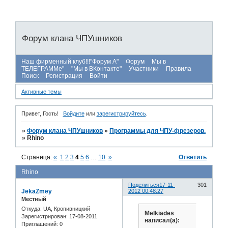
Форум клана ЧПУшников
Наш фирменный клуб!!!"Форум А"
Форум
Мы в
ТЕЛЕГРАММе"
"Мы в ВКонтакте"
Участники
Правила
Поиск
Регистрация
Войти
Активные темы
Привет, Гость!
Войдите
или
зарегистрируйтесь
.
»
Форум клана ЧПУшников
»
Программы для ЧПУ-фрезеров.
»
Rhino
Страница:
«
1
2
3
4
5
6
…
10
»
Ответить
Rhino
Поделиться
17-11-
301
JekaZmey
2012 00:48:27
Местный
Откуда:
UA, Кропивницкий
Melkiades
Зарегистрирован
: 17-08-2011
написал(а):
Приглашений:
0