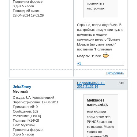
Провел на форуме:
поменять в
3 дня 5 часов
настройках.
Последний визит:
22-04-2024 19:02:29
Странно, вчера еще была. В
настройках симуляции нужно
поменять в модели
симуляции вместо "Воксел
Модель (по умолчанию)"
поставить "Полигонал
Модель". И все.
+1
Цитировать
Поделиться
22-11-
315
JekaZmey
2012 21:31:16
Местный
Откуда:
UA, Кропивницкий
Melkiades
Зарегистрирован
: 17-08-2011
написал(а):
Приглашений:
0
Сообщений:
102
мне пришел
Уважение:
[+19/-0]
спам о том что
Позитив:
[+14/-2]
РИНО5 наконец-
Пол:
Мужской
то вышел. Можно
Провел на форуме:
купить по
3 дня 5 часов
спеццене 345