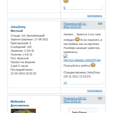
0
Цитировать
Поделиться
20-11-
306
JekaZmey
2012 13:21:15
Местный
Уряяяя.... Кажется я его таки
Откуда:
UA, Кропивницкий
Зарегистрирован
: 17-08-2011
победил
Если поменять в
Приглашений:
0
настройках как на картинке,
Сообщений:
102
РиноКам начинает работать
Уважение:
[+19/-0]
правильно..
Позитив:
[+14/-2]
Пол:
Мужской
Провел на форуме:
Пользуйтесь ребята
3 дня 5 часов
Последний визит:
Отредактировано JekaZmey
22-04-2024 19:02:29
(20-11-2012 13:23:07)
+1
Цитировать
Поделиться
20-11-
307
Melkiades
2012 15:01:11
Долгожитель
JekaZmey