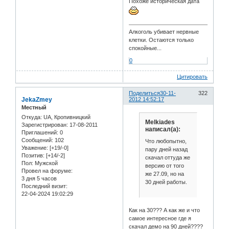
Похоже историческая дата
Алкоголь убивает нервные
клетки. Остаются только
спокойные...
0
Цитировать
Поделиться
30-11-
322
JekaZmey
2012 14:52:17
Местный
Откуда:
UA, Кропивницкий
Melkiades
Зарегистрирован
: 17-08-2011
написал(а):
Приглашений:
0
Сообщений:
102
Что любопытно,
Уважение:
[+19/-0]
пару дней назад
Позитив:
[+14/-2]
скачал оттуда же
Пол:
Мужской
версию от того
Провел на форуме:
же 27.09, но на
3 дня 5 часов
30 дней работы.
Последний визит:
22-04-2024 19:02:29
Как на 30??? А как же и что
самое интересное где я
скачал демо на 90 дней????