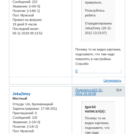
Сообщений:
222
правильно..
Уважение:
[+34/-0]
Пользуйтесь
Позитив:
[+146/-1]
ребята
Пол:
Мужской
Провел на форуме:
Отредактировано
19 дней 9 часов
JekaZmey (20-11-
Последний визит:
2012 13:23:07)
06-11-2018 09:13:52
Почему то не видно картинки,
подскажите, что там надо
поменять в настройках.
Спасибо
0
Цитировать
Поделиться
22-11-
314
JekaZmey
2012 15:16:56
Местный
Откуда:
UA, Кропивницкий
Igor44
Зарегистрирован
: 17-08-2011
написал(а):
Приглашений:
0
Сообщений:
102
Почему то не
Уважение:
[+19/-0]
видно картинки,
Позитив:
[+14/-2]
подскажите, что
Пол:
Мужской
там надо