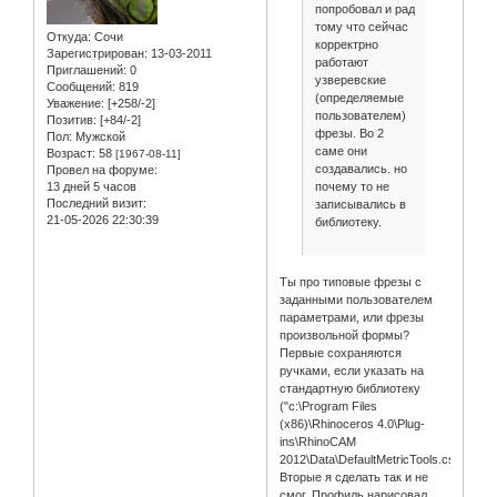
попробовал и рад
тому что сейчас
Откуда:
Сочи
корректрно
Зарегистрирован
: 13-03-2011
работают
Приглашений:
0
узверевские
Сообщений:
819
(определяемые
Уважение:
[+258/-2]
пользователем)
Позитив:
[+84/-2]
фрезы. Во 2
Пол:
Мужской
саме они
Возраст:
58
[1967-08-11]
создавались. но
Провел на форуме:
почему то не
13 дней 5 часов
Последний визит:
записывались в
21-05-2026 22:30:39
библиотеку.
Ты про типовые фрезы с
заданными пользователем
параметрами, или фрезы
произвольной формы?
Первые сохраняются
ручками, если указать на
стандартную библиотеку
("c:\Program Files
(x86)\Rhinoceros 4.0\Plug-
ins\RhinoCAM
2012\Data\DefaultMetricTools.csv").
Вторые я сделать так и не
смог. Профиль нарисовал,