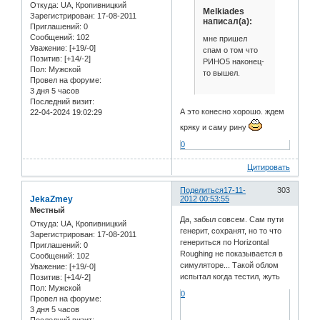
Откуда:
UA, Кропивницкий
Melkiades
Зарегистрирован
: 17-08-2011
написал(а):
Приглашений:
0
Сообщений:
102
мне пришел
Уважение:
[+19/-0]
спам о том что
Позитив:
[+14/-2]
РИНО5 наконец-
Пол:
Мужской
то вышел.
Провел на форуме:
3 дня 5 часов
Последний визит:
А это конесно хорошо. ждем
22-04-2024 19:02:29
кряку и саму рину
0
Цитировать
Поделиться
17-11-
303
JekaZmey
2012 00:53:55
Местный
Да, забыл совсем. Сам пути
Откуда:
UA, Кропивницкий
генерит, сохранят, но то что
Зарегистрирован
: 17-08-2011
генериться по Horizontal
Приглашений:
0
Roughing не показывается в
Сообщений:
102
симуляторе... Такой облом
Уважение:
[+19/-0]
испытал когда тестил, жуть
Позитив:
[+14/-2]
Пол:
Мужской
0
Провел на форуме:
3 дня 5 часов