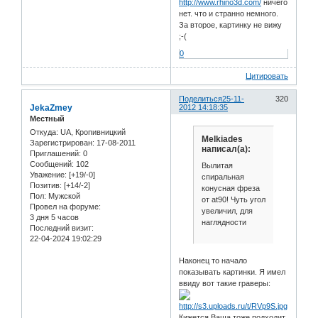
http://www.rhino3d.com/
ничего
нет. что и странно немного.
За второе, картинку не вижу
;-(
0
Цитировать
Поделиться
25-11-
320
JekaZmey
2012 14:18:35
Местный
Откуда:
UA, Кропивницкий
Melkiades
Зарегистрирован
: 17-08-2011
написал(а):
Приглашений:
0
Сообщений:
102
Вылитая
Уважение:
[+19/-0]
спиральная
Позитив:
[+14/-2]
конусная фреза
Пол:
Мужской
от at90! Чуть угол
Провел на форуме:
увеличил, для
3 дня 5 часов
наглядности
Последний визит:
22-04-2024 19:02:29
Наконец то начало
показывать картинки. Я имел
ввиду вот такие граверы:
Кижется Ваша тоже подходит,