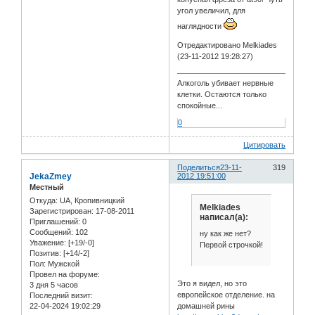
угол увеличил, для
наглядности
Отредактировано Melkiades
(23-11-2012 19:28:27)
Алкоголь убивает нервные
клетки. Остаются только
спокойные...
0
Цитировать
Поделиться
23-11-
319
JekaZmey
2012 19:51:00
Местный
Откуда:
UA, Кропивницкий
Melkiades
Зарегистрирован
: 17-08-2011
написал(а):
Приглашений:
0
Сообщений:
102
ну как же нет?
Уважение:
[+19/-0]
Первой строчкой!
Позитив:
[+14/-2]
Пол:
Мужской
Провел на форуме:
Это я видел, но это
3 дня 5 часов
европейское отделение. на
Последний визит:
домашней рины
22-04-2024 19:02:29