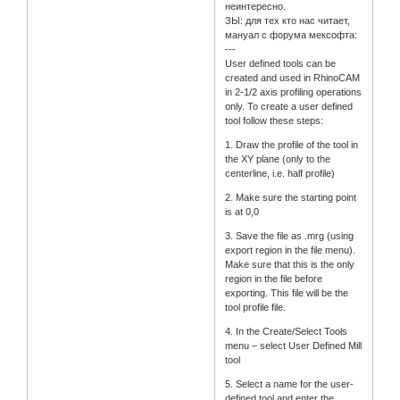
неинтересно.
ЗЫ: для тех кто нас читает,
мануал с форума мексофта:
---
User defined tools can be
created and used in RhinoCAM
in 2-1/2 axis profiling operations
only. To create a user defined
tool follow these steps:
1. Draw the profile of the tool in
the XY plane (only to the
centerline, i.e. half profile)
2. Make sure the starting point
is at 0,0
3. Save the file as .mrg (using
export region in the file menu).
Make sure that this is the only
region in the file before
exporting. This file will be the
tool profile file.
4. In the Create/Select Tools
menu – select User Defined Mill
tool
5. Select a name for the user-
defined tool and enter the