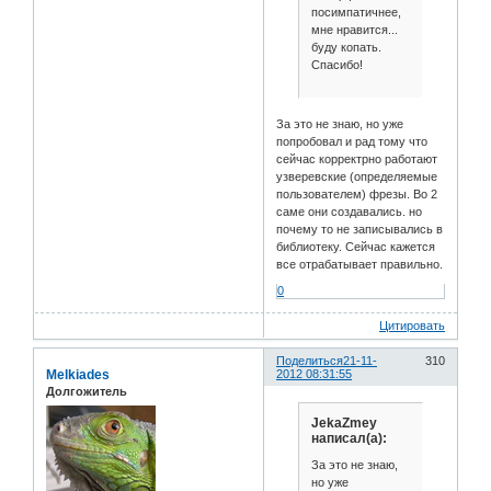
посимпатичнее,
мне нравится...
буду копать.
Спасибо!
За это не знаю, но уже
попробовал и рад тому что
сейчас корректрно работают
узверевские (определяемые
пользователем) фрезы. Во 2
саме они создавались. но
почему то не записывались в
библиотеку. Сейчас кажется
все отрабатывает правильно.
0
Цитировать
Поделиться
21-11-
310
Melkiades
2012 08:31:55
Долгожитель
JekaZmey
написал(а):
За это не знаю,
но уже