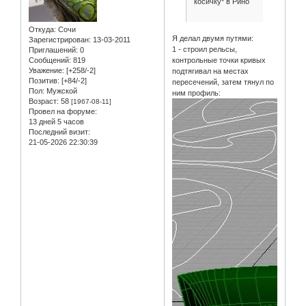
косичку* в Рино
Откуда:
Сочи
Я делал двумя путями:
Зарегистрирован
: 13-03-2011
1 - строил рельсы,
Приглашений:
0
Сообщений:
819
контрольные точки кривых
Уважение:
[+258/-2]
подтягивал на местах
Позитив:
[+84/-2]
пересечений, затем тянул по
Пол:
Мужской
ним профиль:
Возраст:
58
[1967-08-11]
Провел на форуме:
13 дней 5 часов
Последний визит:
21-05-2026 22:30:39