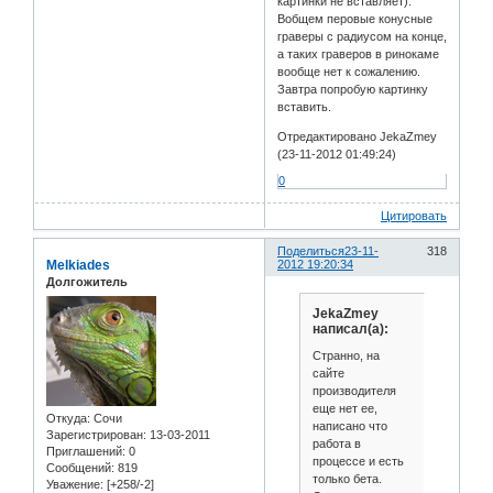
картинки не вставляет).
Вобщем перовые конусные
граверы с радиусом на конце,
а таких граверов в ринокаме
вообще нет к сожалению.
Завтра попробую картинку
вставить.
Отредактировано JekaZmey
(23-11-2012 01:49:24)
0
Цитировать
Поделиться
23-11-
318
Melkiades
2012 19:20:34
Долгожитель
JekaZmey
написал(а):
Странно, на
сайте
производителя
еще нет ее,
Откуда:
Сочи
написано что
Зарегистрирован
: 13-03-2011
работа в
Приглашений:
0
процессе и есть
Сообщений:
819
только бета.
Уважение:
[+258/-2]