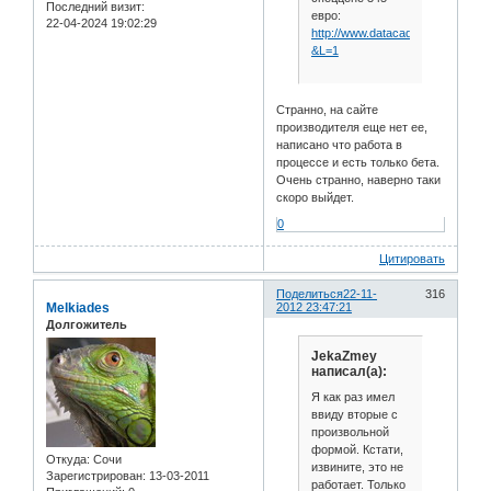
Последний визит:
евро:
22-04-2024 19:02:29
http://www.datacad.de/rhino_new.
&L=1
Странно, на сайте
производителя еще нет ее,
написано что работа в
процессе и есть только бета.
Очень странно, наверно таки
скоро выйдет.
0
Цитировать
Поделиться
22-11-
316
Melkiades
2012 23:47:21
Долгожитель
JekaZmey
написал(а):
Я как раз имел
ввиду вторые с
произвольной
формой. Кстати,
Откуда:
Сочи
извините, это не
Зарегистрирован
: 13-03-2011
работает. Только