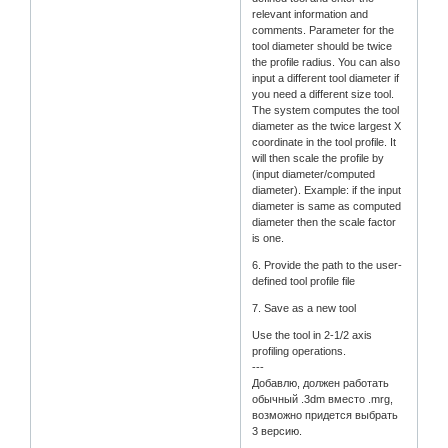
relevant information and
comments. Parameter for the
tool diameter should be twice
the profile radius. You can also
input a different tool diameter if
you need a different size tool.
The system computes the tool
diameter as the twice largest X
coordinate in the tool profile. It
will then scale the profile by
(input diameter/computed
diameter). Example: if the input
diameter is same as computed
diameter then the scale factor
is one.
6. Provide the path to the user-
defined tool profile file
7. Save as a new tool
Use the tool in 2-1/2 axis
profiling operations.
---
Добавлю, должен работать
обычный .3dm вместо .mrg,
возможно придется выбрать
3 версию.