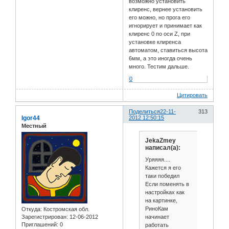
возможно установить
клиренс, вернее установить
его можно, но прога его
игнорирует и принимает как
клиренс 0 по оси Z, при
установке клиренса
автоматом, ставиться высота
6мм, а это иногда очень
много. Тестим дальше.
0
Цитировать
Поделиться
22-11-
313
Igor44
2012 12:50:15
Местный
JekaZmey
написал(а):
Уряяяя....
Кажется я его
таки победил
Если поменять в
настройках как
на картинке,
РиноКам
Откуда:
Костромская обл.
начинает
Зарегистрирован
: 12-06-2012
Приглашений:
0
работать