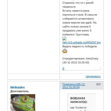
Странное что то с риной
твориться.
Кстати, кажется рина
портиться стала. В смысле
собираются штамповать
новые версии как адоб. На
сайте только начали 5
продавать уже анонс 6
появился. Грустнааа.
Видать жадность победила
Отредактировано JekaZmey
(30-11-2012 15:25:03)
0
Цитировать
Поделиться
05-12-
323
Melkiades
2012 01:00:04
Долгожитель
BOBAH44
написал(а):
как *сплести