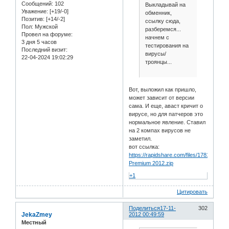
Сообщений:
102
Выкладывай на
Уважение:
[+19/-0]
обменник,
Позитив:
[+14/-2]
ссылку сюда,
Пол:
Мужской
разберемся...
Провел на форуме:
начнем с
3 дня 5 часов
тестирования на
Последний визит:
вирусы/
22-04-2024 19:02:29
троянцы...
Вот, выложил как пришло,
может зависит от версии
сама. И еще, аваст кричит о
вирусе, но для патчеров это
нормальное явление. Ставил
на 2 компах вирусов не
заметил.
вот ссылка:
https://rapidshare.com/files/17818467
Premium 2012.zip
+1
Цитировать
Поделиться
17-11-
302
JekaZmey
2012 00:49:59
Местный