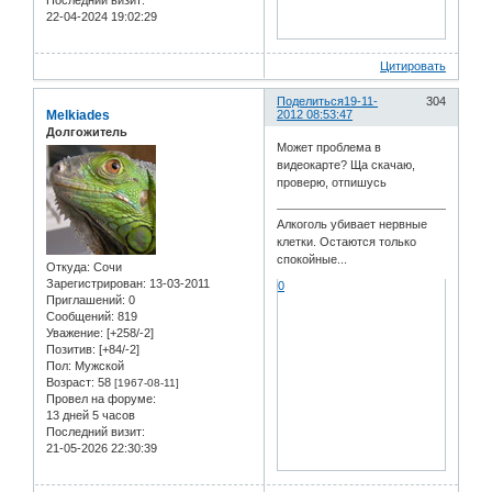
Последний визит:
22-04-2024 19:02:29
Цитировать
Поделиться
19-11-
304
Melkiades
2012 08:53:47
Долгожитель
Может проблема в
видеокарте? Ща скачаю,
проверю, отпишусь
Алкоголь убивает нервные
клетки. Остаются только
спокойные...
Откуда:
Сочи
Зарегистрирован
: 13-03-2011
0
Приглашений:
0
Сообщений:
819
Уважение:
[+258/-2]
Позитив:
[+84/-2]
Пол:
Мужской
Возраст:
58
[1967-08-11]
Провел на форуме:
13 дней 5 часов
Последний визит:
21-05-2026 22:30:39