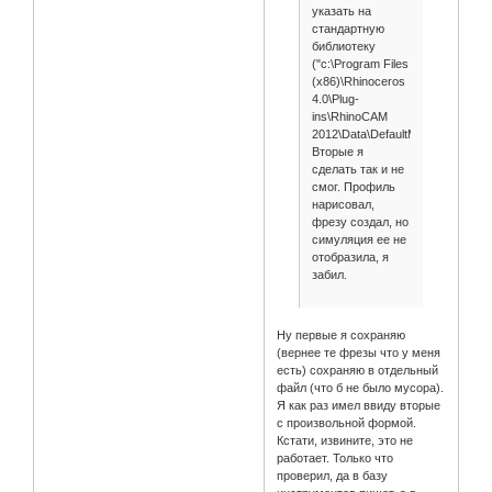
указать на
стандартную
библиотеку
("c:\Program Files
(x86)\Rhinoceros
4.0\Plug-
ins\RhinoCAM
2012\Data\DefaultMetricTools.csv
Вторые я
сделать так и не
смог. Профиль
нарисовал,
фрезу создал, но
симуляция ее не
отобразила, я
забил.
Ну первые я сохраняю
(вернее те фрезы что у меня
есть) сохраняю в отдельный
файл (что б не было мусора).
Я как раз имел ввиду вторые
с произвольной формой.
Кстати, извините, это не
работает. Только что
проверил, да в базу