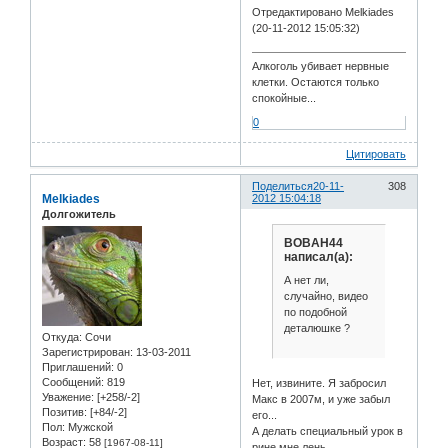
Отредактировано Melkiades
(20-11-2012 15:05:32)
Алкоголь убивает нервные
клетки. Остаются только
спокойные...
0
Цитировать
Поделиться
20-11-
308
Melkiades
2012 15:04:18
Долгожитель
BOBAH44
написал(а):
А нет ли,
случайно, видео
по подобной
деталюшке ?
Откуда:
Сочи
Зарегистрирован
: 13-03-2011
Приглашений:
0
Сообщений:
819
Нет, извините. Я забросил
Уважение:
[+258/-2]
Макс в 2007м, и уже забыл
Позитив:
[+84/-2]
его...
Пол:
Мужской
А делать специальный урок в
Возраст:
58
[1967-08-11]
рине мне лень...