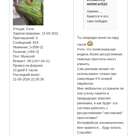
написал(а):
Уряяяя....
Кажется я его
таки победил
Откуда:
Сочи
Зарегистрирован
: 13-03-2011
Ты опередил меня на пару
Приглашений:
0
Сообщений:
819
часов
Уважение:
[+258/-2]
Учти, что полигональная
Позитив:
[+84/-2]
модель более ресурсоемкая,
Пол:
Мужской
тяжелые просчеты могут
Возраст:
58
[1967-08-11]
клинить.
Провел на форуме:
Сам ринокам желает ее
13 дней 5 часов
использовать только при
Последний визит:
симуляции 4-5 осевой
21-05-2026 22:30:39
обработки.
Мне любопытно устранили ли
они утечку памяти в
предыдущих версиях
ринокама, и как будет эта
система работать с
ресурсоемкими "чистовыми"
просчетами?
Интерфейсик посимпатичнее,
мне нравится... буду копать.
Спасибо!