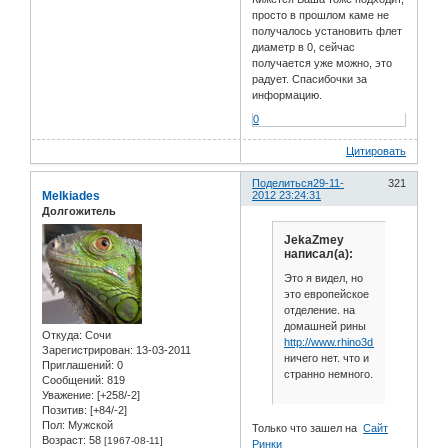
просто в прошлом каме не
получалось установить флет
диаметр в 0, сейчас
получается уже можно, это
радует. Спасибочки за
информацию.
0
Цитировать
Поделиться
29-11-
321
Melkiades
2012 23:24:31
Долгожитель
JekaZmey
написал(а):
Это я видел, но
это европейское
отделение. на
домашней рины
Откуда:
Сочи
http://www.rhino3d.com/
Зарегистрирован
: 13-03-2011
ничего нет. что и
Приглашений:
0
странно немного.
Сообщений:
819
Уважение:
[+258/-2]
Позитив:
[+84/-2]
Пол:
Мужской
Только что зашел на
Сайт
Возраст:
58
[1967-08-11]
Ринки