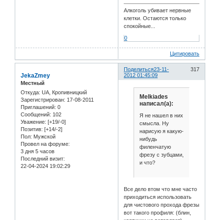
Алкоголь убивает нервные
клетки. Остаются только
спокойные...
0
Цитировать
Поделиться
23-11-
317
JekaZmey
2012 01:45:09
Местный
Откуда:
UA, Кропивницкий
Melkiades
Зарегистрирован
: 17-08-2011
написал(а):
Приглашений:
0
Сообщений:
102
Я не нашел в них
Уважение:
[+19/-0]
смысла. Ну
Позитив:
[+14/-2]
нарисую я какую-
Пол:
Мужской
нибудь
Провел на форуме:
филенчатую
3 дня 5 часов
фрезу с зубцами,
Последний визит:
и что?
22-04-2024 19:02:29
Все дело втом что мне часто
приходиться использовать
для чистового прохода фрезы
вот такого профиля: (блин,