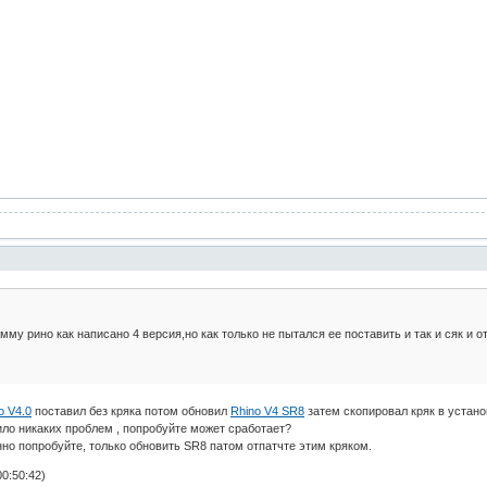
мму рино как написано 4 версия,но как только не пытался ее поставить и так и сяк и о
o V4.0
поставил без кряка потом обновил
Rhino V4 SR8
затем скопировал кряк в установ
ило никаких проблем , попробуйте может сработает?
 попробуйте, только обновить SR8 патом отпатчте этим кряком.
0:50:42)