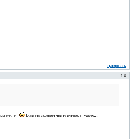
Цитировать
110
ном месте...
Если это задевает чьи то интересы, удалю....