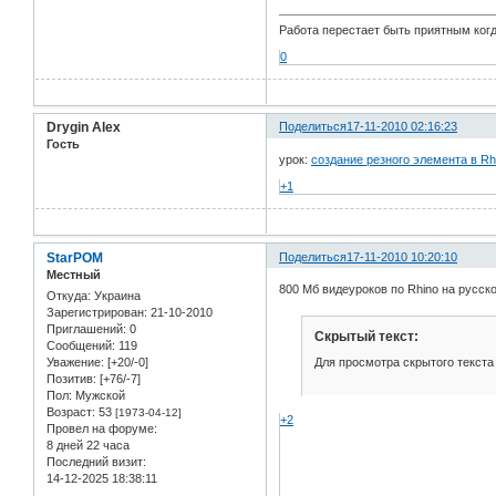
Работа перестает быть приятным ког
0
Drygin Alex
Поделиться
17-11-2010 02:16:23
Гость
урок:
создание резного элемента в Rh
+1
StarPOM
Поделиться
17-11-2010 10:20:10
Местный
800 Мб видеуроков по Rhino на русск
Откуда:
Украина
Зарегистрирован
: 21-10-2010
Приглашений:
0
Скрытый текст:
Сообщений:
119
Для просмотра скрытого текста
Уважение:
[+20/-0]
Позитив:
[+76/-7]
Пол:
Мужской
Возраст:
53
[1973-04-12]
+2
Провел на форуме:
8 дней 22 часа
Последний визит:
14-12-2025 18:38:11