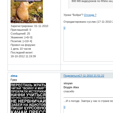
800 Мб видеуроков по Rhino на 
Уроки "Бобра"?
Отсюда ?
Отредактировано суслик (17-11-2010 2
Зарегистрирован
: 01-11-2010
0
Приглашений:
0
Сообщений:
25
Уважение:
[+6/-0]
Позитив:
[+10/-4]
Провел на форуме:
1 день 10 часов
Последний визит:
18-10-2012 11:19:39
zima
Поделиться
17-11-2010 21:51:22
Гуру
stoyan
Drygin Alex
спасибо
...И о погоде. Завтра у нас в стране 
0