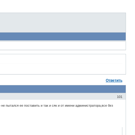
Ответить
101
не пытался ее поставить и так и сяк и от имени администратора,все без