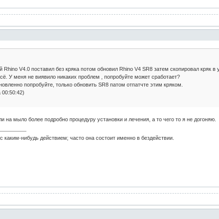
й Rhino V4.0 поставил без кряка потом обновил Rhino V4 SR8 затем скопировал кряк в у
всё. У меня не виявило никаких проблем , попробуйте может сработает?
вленно попробуйте, только обновить SR8 патом отпатчте этим кряком.
 00:50:42)
ли на мыло более подробно процедуру установки и лечения, а то чего то я не догоняю.
с каким-нибудь действием; часто она состоит именно в бездействии.