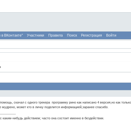
 в ВКонтакте"
Участники
Правила
Поиск
Регистрация
Войти
o
омощь, скачал с одного трекера программу рино как написано 4 версия,но как только 
все мудрено, может кто в личку поделится информацией,заранее спасибо.
с каким-нибудь действием; часто она состоит именно в бездействии.