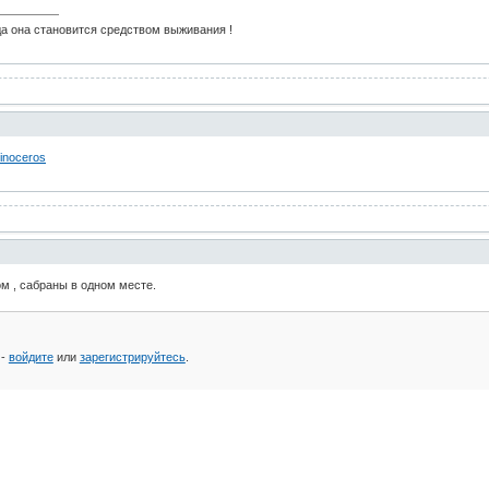
да она становится средством выживания !
inoceros
ом , сабраны в одном месте.
 -
войдите
или
зарегистрируйтесь
.