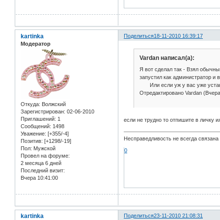
kartinka
Поделиться
18-11-2010 16:39:17
Модератор
Vardan написал(а):
Я вот сделал так - Взял обычны
запустил как администратор и 
Или если уж у вас уже устано
Отредактировано Vardan (Вчера
Откуда:
Волжский
Зарегистрирован
: 02-06-2010
Приглашений:
1
если не трудно то отпишите в личку и
Сообщений:
1498
Уважение:
[+355/-4]
Несправедливость не всегда связана 
Позитив:
[+1298/-19]
Пол:
Мужской
0
Провел на форуме:
2 месяца 6 дней
Последний визит:
Вчера 10:41:00
kartinka
Поделиться
23-11-2010 21:08:31