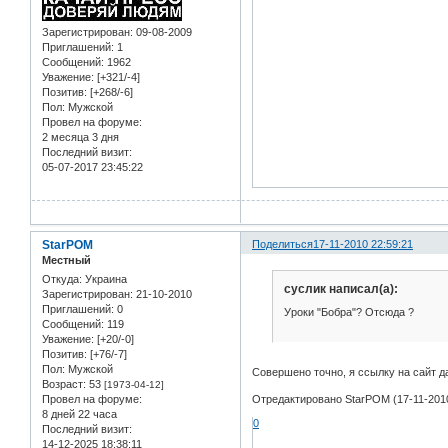
Зарегистрирован
: 09-08-2009
Приглашений:
1
Сообщений:
1962
Уважение:
[+321/-4]
Позитив:
[+268/-6]
Пол:
Мужской
Провел на форуме:
2 месяца 3 дня
Последний визит:
05-07-2017 23:45:22
StarPOM
Поделиться
17-11-2010 22:59:21
Местный
Откуда:
Украина
суслик написал(а):
Зарегистрирован
: 21-10-2010
Приглашений:
0
Уроки "Бобра"? Отсюда ?
Сообщений:
119
Уважение:
[+20/-0]
Позитив:
[+76/-7]
Пол:
Мужской
Совершено точно, я ссылку на сайт 
Возраст:
53
[1973-04-12]
Провел на форуме:
Отредактировано StarPOM (17-11-2010
8 дней 22 часа
0
Последний визит:
14-12-2025 18:38:11