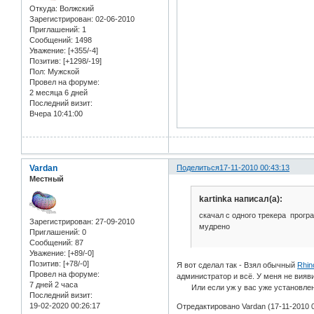
Откуда:
Волжский
Зарегистрирован
: 02-06-2010
Приглашений:
1
Сообщений:
1498
Уважение:
[+355/-4]
Позитив:
[+1298/-19]
Пол:
Мужской
Провел на форуме:
2 месяца 6 дней
Последний визит:
Вчера 10:41:00
Vardan
Поделиться
17-11-2010 00:43:13
Местный
kartinka написал(а):
скачал с одного трекера програ
Зарегистрирован
: 27-09-2010
мудрено
Приглашений:
0
Сообщений:
87
Уважение:
[+89/-0]
Позитив:
[+78/-0]
Я вот сделал так - Взял обычный
Rhin
Провел на форуме:
администратор и всё. У меня не вияв
7 дней 2 часа
Или если уж у вас уже установленно
Последний визит:
19-02-2020 00:26:17
Отредактировано Vardan (17-11-2010 0