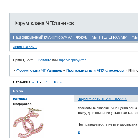
Форум клана ЧПУшников
Наш фирменный клуб!!!"Форум А"
Форум
Мы в ТЕЛЕГРАММе"
"Мы
Активные темы
Привет, Гость!
Войдите
или
зарегистрируйтесь
.
»
Форум клана ЧПУшников
»
Программы для ЧПУ-фрезеров.
»
Rhin
Страница:
«
1
2
3
4
…
10
»
Rhino
kartinka
Поделиться
16-11-2010 15:22:29
Модератор
Уважаемые знатоки Рино нужна ваша п
толку, да в описании установки так 
Несправедливость не всегда связана 
0