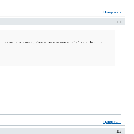
Цитировать
111
становленную папку , обычно это находится в C:\Program files -е и
Цитировать
112