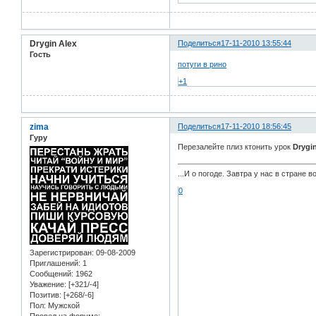
Drygin Alex
Поделиться
17-11-2010 13:55:44
Гость
потуги в рино
+1
zima
Поделиться
17-11-2010 18:56:45
Гуру
Перезалейте плиз ктонить урок
Drygi
...И о погоде. Завтра у нас в стране 
0
Зарегистрирован
: 09-08-2009
Приглашений:
1
Сообщений:
1962
Уважение:
[+321/-4]
Позитив:
[+268/-6]
Пол:
Мужской
Провел на форуме: