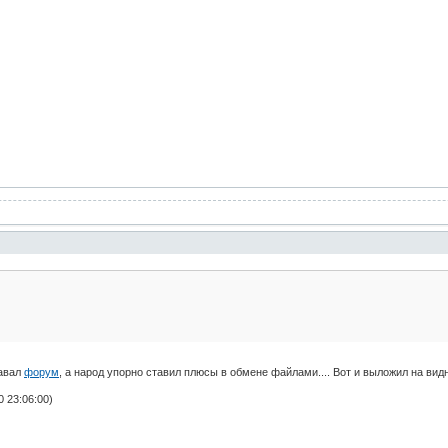
давал
форум
, а народ упорно ставил плюсы в обмене файлами.... Вот и выложил на вид
 23:06:00)