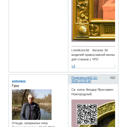
t.me/ikons3d Каталог 3d
моделей православной иконы
для станков с ЧПУ.
+3
Поделиться
02-12-
415
antonios
2020 12:22:16
Гуру
Св. князь Феодор Ярославич
Новгородский.
Откуда:
зазеркалье пока