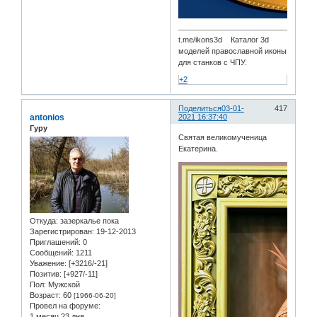
t.me/ikons3d Каталог 3d
моделей православной иконы
для станков с ЧПУ.
+2
Поделиться
03-01-
417
antonios
2021 16:37:40
Гуру
Святая великомученица
Екатерина.
Откуда:
зазеркалье пока
Зарегистрирован
: 19-12-2013
Приглашений:
0
Сообщений:
1211
Уважение:
[+3216/-21]
Позитив:
[+927/-11]
Пол:
Мужской
Возраст:
60
[1966-06-20]
Провел на форуме:
1 месяц 23 дня