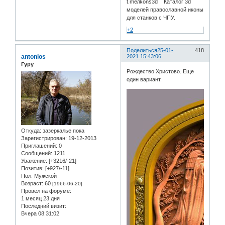
t.me/ikons3d Каталог 3d
моделей православной иконы
для станков с ЧПУ.
+2
Поделиться
25-01-
418
antonios
2021 15:43:06
Гуру
Рождество Христово. Еще
один вариант.
Откуда:
зазеркалье пока
Зарегистрирован
: 19-12-2013
Приглашений:
0
Сообщений:
1211
Уважение:
[+3216/-21]
Позитив:
[+927/-11]
Пол:
Мужской
Возраст:
60
[1966-06-20]
Провел на форуме:
1 месяц 23 дня
Последний визит:
Вчера 08:31:02