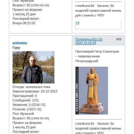
Пол:
Мужской
Возраст:
60
[1966-06-20]
t.me/ikons3d Каталог 3d
Провел на форуме:
моделей православной иконы
1 месяц 23 дня
для станков с ЧПУ.
Последний визит:
+3
Вчера 08:31:02
Поделиться
11-10-
409
antonios
2020 14:16:34
Гуру
Протоиерей Петр Скипетров
– первомученик
Петроградский
Откуда:
зазеркалье пока
Зарегистрирован
: 19-12-2013
Приглашений:
0
Сообщений:
1211
Уважение:
[+3216/-21]
Позитив:
[+927/-11]
Пол:
Мужской
Возраст:
60
[1966-06-20]
Провел на форуме:
t.me/ikons3d Каталог 3d
1 месяц 23 дня
моделей православной иконы
Последний визит:
для станков с ЧПУ.