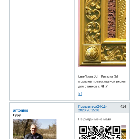
t.me/ikons3d Каталог 3d
моделей православной иконы
для станков с ЧПУ.
+4
Поделиться
24-11-
414
antonios
2020 20:15:01
Гуру
Не рыдай мене мати