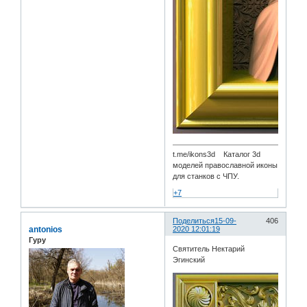
t.me/ikons3d Каталог 3d
моделей православной иконы
для станков с ЧПУ.
+7
Поделиться
15-09-
406
antonios
2020 12:01:19
Гуру
Святитель Нектарий
Эгинский