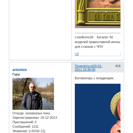
t.me/ikons3d Каталог 3d
моделей православной иконы
для станков с ЧПУ.
+3
Поделиться
03-01-
416
antonios
2021 16:36:00
Гуру
Богоматерь с младенцем.
Откуда:
зазеркалье пока
Зарегистрирован
: 19-12-2013
Приглашений:
0
Сообщений:
1211
Уважение:
[+3216/-21]