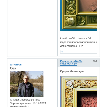
t.me/ikons3d Каталог 3d
моделей православной иконы
для станков с ЧПУ.
+4
Поделиться
26-08-
402
antonios
2020 05:16:27
Гуру
Пророк Мелхиседек.
Откуда:
зазеркалье пока
Зарегистрирован
: 19-12-2013
Приглашений:
0