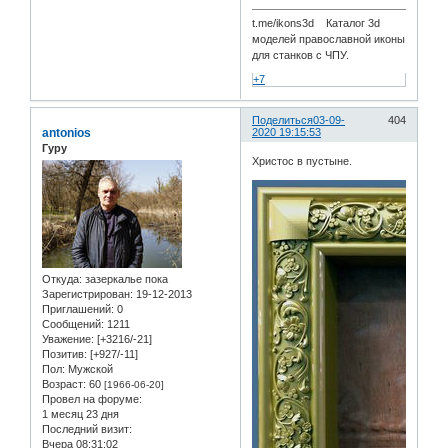
t.me/ikons3d Каталог 3d
моделей православной иконы
для станков с ЧПУ.
+7
Поделиться
03-09-
404
antonios
2020 19:15:53
Гуру
Христос в пустыне.
Откуда:
зазеркалье пока
Зарегистрирован
: 19-12-2013
Приглашений:
0
Сообщений:
1211
Уважение:
[+3216/-21]
Позитив:
[+927/-11]
Пол:
Мужской
Возраст:
60
[1966-06-20]
Провел на форуме:
1 месяц 23 дня
Последний визит:
Вчера 08:31:02