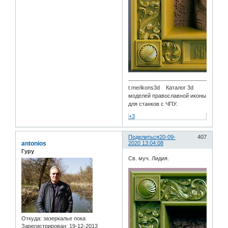
t.me/ikons3d Каталог 3d
моделей православной иконы
для станков с ЧПУ.
+3
Поделиться
20-09-
407
antonios
2020 13:04:08
Гуру
Св. муч. Лидия.
Откуда:
зазеркалье пока
Зарегистрирован
: 19-12-2013