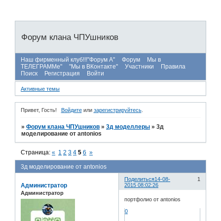
Форум клана ЧПУшников
Наш фирменный клуб!!!"Форум А"
Форум
Мы в
ТЕЛЕГРАММе"
"Мы в ВКонтакте"
Участники
Правила
Поиск
Регистрация
Войти
Активные темы
Привет, Гость!
Войдите
или
зарегистрируйтесь
.
»
Форум клана ЧПУшников
»
3д моделлеры
»
3д
моделирование от antonios
Страница:
«
1
2
3
4
5
6
»
3д моделирование от antonios
Поделиться
14-08-
1
Администратор
2015 08:02:26
Администратор
портфолио от antonios
0