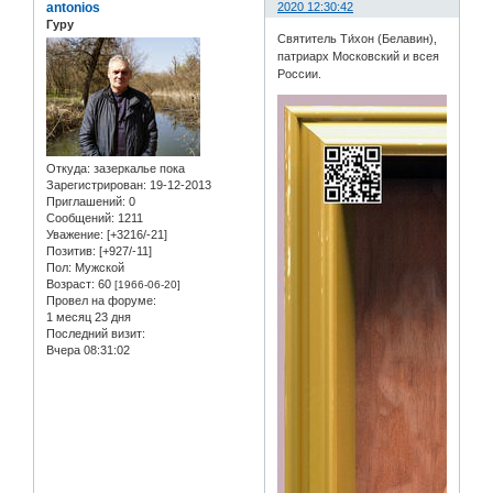
antonios
2020 12:30:42
Гуру
Святитель Ти́хон (Белавин),
патриарх Московский и всея
России.
Откуда:
зазеркалье пока
Зарегистрирован
: 19-12-2013
Приглашений:
0
Сообщений:
1211
Уважение:
[+3216/-21]
Позитив:
[+927/-11]
Пол:
Мужской
Возраст:
60
[1966-06-20]
Провел на форуме:
1 месяц 23 дня
Последний визит:
Вчера 08:31:02