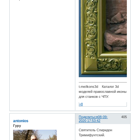
t.me/ikons3d Каталог 3d
моделей православной иконы
для станков с ЧПУ.
+8
Поделиться
08-09-
405
antonios
2020 17:53:42
Гуру
Святитель Спиридон
Тримифунтский.