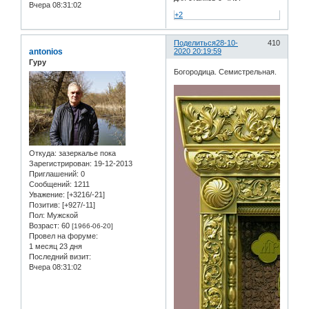
Вчера 08:31:02
+2
Поделиться
28-10-
410
antonios
2020 20:19:59
Гуру
Богородица. Семистрельная.
Откуда:
зазеркалье пока
Зарегистрирован
: 19-12-2013
Приглашений:
0
Сообщений:
1211
Уважение:
[+3216/-21]
Позитив:
[+927/-11]
Пол:
Мужской
Возраст:
60
[1966-06-20]
Провел на форуме:
1 месяц 23 дня
Последний визит:
Вчера 08:31:02