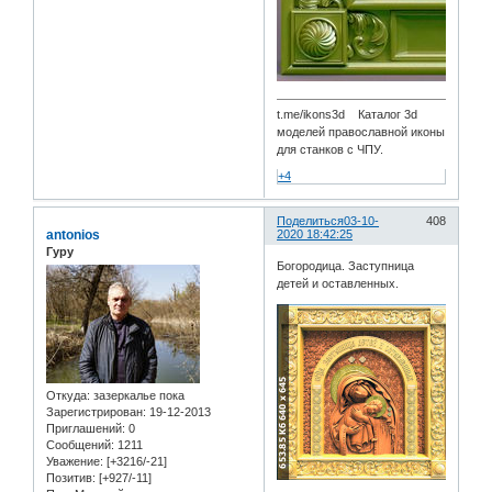
t.me/ikons3d Каталог 3d
моделей православной иконы
для станков с ЧПУ.
+4
Поделиться
03-10-
408
antonios
2020 18:42:25
Гуру
Богородица. Заступница
детей и оставленных.
Откуда:
зазеркалье пока
Зарегистрирован
: 19-12-2013
Приглашений:
0
Сообщений:
1211
Уважение:
[+3216/-21]
Позитив:
[+927/-11]