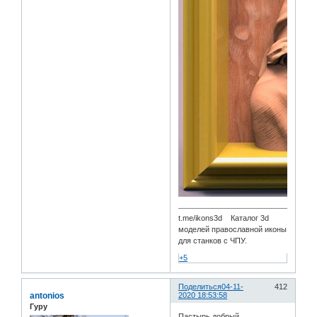
t.me/ikons3d Каталог 3d
моделей православной иконы
для станков с ЧПУ.
+5
Поделиться
04-11-
412
antonios
2020 18:53:58
Гуру
Пастырь добрый.