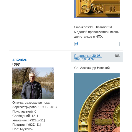
t.me/ikons3d Каталог 3d
моделей православной иконы
для станков с ЧПУ.
+6
Поделиться
30-08-
403
antonios
2020 19:54:37
Гуру
Св. Александр Невский.
Откуда:
зазеркалье пока
Зарегистрирован
: 19-12-2013
Приглашений:
0
Сообщений:
1211
Уважение:
[+3216/-21]
Позитив:
[+927/-11]
Пол:
Мужской