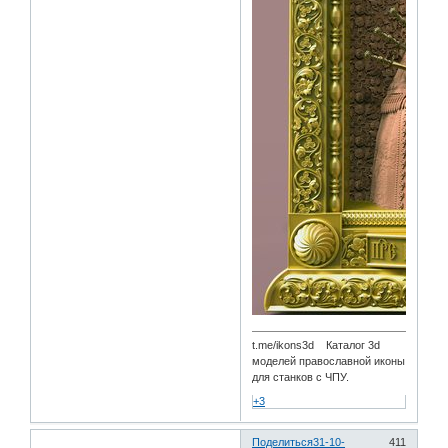
t.me/ikons3d Каталог 3d
моделей православной иконы
для станков с ЧПУ.
+3
Поделиться
31-10-
411