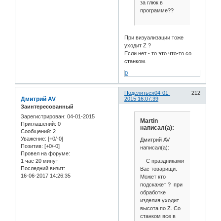
за глюк в
программе??
При визуализации тоже
уходит Z ?
Если нет - то это что-то со
станком.
0
Поделиться
04-01-
212
Дмитрий AV
2015 16:07:39
Заинтересованный
Зарегистрирован
: 04-01-2015
Martin
Приглашений:
0
написал(а):
Сообщений:
2
Уважение:
[+0/-0]
Дмитрий AV
Позитив:
[+0/-0]
написал(а):
Провел на форуме:
С праздниками
1 час 20 минут
Последний визит:
Вас товарищи.
16-06-2017 14:26:35
Может кто
подскажет ? при
обработке
изделия уходит
высота по Z. Со
станком все в