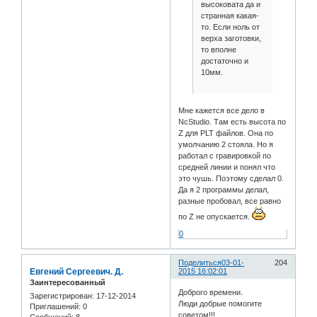
высоковата да и
странная какая-
то. Если ноль от
верха заготовки,
то вполне
достаточно и
10мм.
Мне кажется все дело в
NcStudio. Там есть высота по
Z для PLT файлов. Она по
умолчанию 2 стояла. Но я
работал с гравировкой по
средней линии и понял что
это чушь. Поэтому сделал 0.
Да я 2 программы делал,
разные пробовал, все равно
по Z не опускается.
0
Поделиться
03-01-
204
Евгений Сергеевич. Д.
2015 16:02:01
Заинтересованный
Доброго времени.
Зарегистрирован
: 17-12-2014
Люди добрые помогите
Приглашений:
0
советом!!!