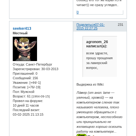
собой)) его тот же корал х5 и
читает)) не сразу углядел..
0
Поделиться
07-01-
231
seeker413
2015 22:27:25
Местный
agronom_26
написал(а):
всем здрасте,
прошу прощения
за ламерский
Откуда:
Санкт-Петербург
вопрос,
Зарегистрирован
: 30-03-2013
Приглашений:
0
Сообщений:
156
Уважение:
[+44/-1]
Выдержка из Wiki:
Позитив:
[+76/-19]
Пол:
Мужской
Ла́мер (от англ. lame —
Возраст:
61
[1964-09-15]
увечный, хромой) — на
Провел на форуме:
компьютерном сленге так
10 дней 11 часов
называют человека, плохо
Последний визит:
умеющего обращаться с
03-02-2025 21:13:15
компьютером, неспособного
или принципиально не
желающего хорошо освоить
работу на компьютере...