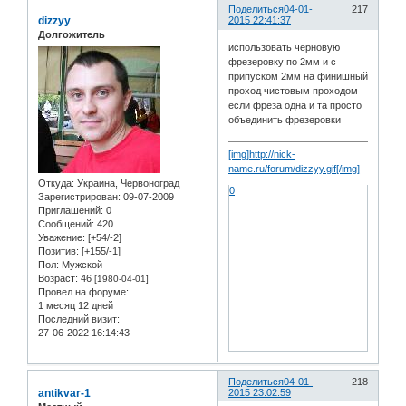
Поделиться
04-01-
217
dizzyy
2015 22:41:37
Долгожитель
использовать черновую
фрезеровку по 2мм и с
припуском 2мм на финишный
проход чистовым проходом
если фреза одна и та просто
объединить фрезеровки
[img]http://nick-
name.ru/forum/dizzyy.gif[/img]
Откуда:
Украина, Червоноград
0
Зарегистрирован
: 09-07-2009
Приглашений:
0
Сообщений:
420
Уважение:
[+54/-2]
Позитив:
[+155/-1]
Пол:
Мужской
Возраст:
46
[1980-04-01]
Провел на форуме:
1 месяц 12 дней
Последний визит:
27-06-2022 16:14:43
Поделиться
04-01-
218
antikvar-1
2015 23:02:59