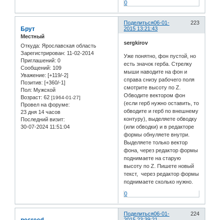
0
Поделиться
06-01-
223
Брут
2015 13:21:43
Местный
sergkirov
Откуда:
Ярославская область
Зарегистрирован
: 11-02-2014
Уже понятно, фон пустой, но
Приглашений:
0
есть значок герба. Стрелку
Сообщений:
109
мыши наводите на фон и
Уважение:
[+119/-2]
справа снизу рабочего поля
Позитив:
[+360/-1]
смотрите высоту по Z.
Пол:
Мужской
Обводите вектором фон
Возраст:
62
[1964-01-27]
(если герб нужно оставить, то
Провел на форуме:
обводите и герб по внешнему
23 дня 14 часов
контуру), выделяете обводку
Последний визит:
30-07-2024 11:51:04
(или обводки) и в редакторе
формы обнуляете внутри.
Выделяете только вектор
фона, через редактор формы
поднимаете на старую
высоту по Z. Пишете новый
текст, через редактор формы
поднимаете сколько нужно.
0
Поделиться
06-01-
224
2015 23:39:21