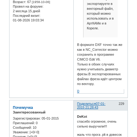
Возраст:
67
[1958-10-06]
экспортируете в
Провел на форуме:
векторный файл,
2 месяца 15 дней
который можно
Последний визит:
использовать и в
01-08-2026 19:03:34
АртКАМе и в
Кореле.
В формате DXF точно так же
как в NC_Corrector можно
сохранить в программе
CIMCO Edit V6.
Только в обоих случаях
нужно учитывать диаметр
фрезы.В экспортированных
файлах фреза идёт центром
по вектору.
0
Поделиться
07-01-
229
Почемучка
2015 21:28:43
Заинтересованный
DeKot
Зарегистрирован
: 05-01-2015
спасибо огромное, очень
Приглашений:
0
сильно выручили!!!
Сообщений:
10
Уважение:
[+0/-0]
жаль что прога .plt в довесок
Позитив:
[+0/-0]