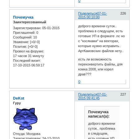
0
Поделиться
07-01-
226
Почемучка
2015 00:10:00
Заинтересованный
доброго времени суток..
Зарегистрирован
: 05-01-2015
проблема в следущем, есть
Приглашений:
0
готовые УП в формате .nc но
Сообщений:
10
с "косяками" на векторах,
Уважение:
[+0/-0]
которые нужно исправить..
Позитив:
[+0/-0]
АртКамовских файлов нету..
Провел на форуме:
17 часов 31 минуту
есть ли возможность
Последний визит:
переконвертить файлы, для
17-10-2015 06:59:17
комка 2008, или корел
драв???
0
Поделиться
07-01-
227
DeKot
2015 09:41:45
Гуру
Почемучка
написал(а):
доброго времени
суток.. проблема
в следущем,
Откуда:
Молдова
Зарегистрирован
: 24-12-2010
есть готовые УП