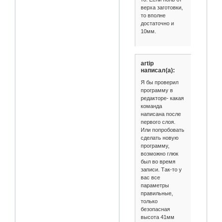
верха заготовки,
то вполне
достаточно и
10мм.
artip
написал(а):
Я бы проверил
программу в
редакторе- какая
команда
написана после
первого слоя.
Или попробовать
сделать новую
программу,
возможно глюк
был во время
записи. Так-то у
вас все
параметры
правильные,
только
безопасная
высота 41мм