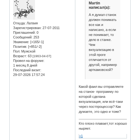
Martin
написал(а):
А я думал станок
должен понимать
Откуда:
Латвия
все как и
Зарегистрирован
: 27-07-2011
написано, а если
Приглашений:
0
не понимает, то
Сообщений:
253
дело в станке.
Уважение:
[+165/-1]
Чем
Позитив:
[+851/-2]
визуализацию в
Пол:
Мужской
этой проге
Возраст:
63
[1963-04-07]
отличается от
Провел на форуме:
другой, например
1 месяц 8 дней
арткамовской?
Последний визит:
29-07-2026 17:57:24
Какой фаил вы отправляете
на станок- программу по
которой сделана
визуализация, или всё-таки
через постпроцессор? Как
думаете, это одно и тоже?
Кто плохо плавает,тот хорошо
ныряет.
+1