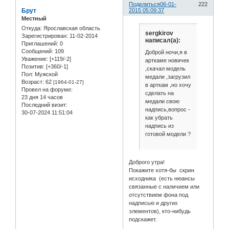
Поделиться
06-01-
222
Брут
2015 05:09:37
Местный
Откуда:
Ярославская область
sergkirov
Зарегистрирован
: 11-02-2014
написал(а):
Приглашений:
0
Сообщений:
109
Доброй ночи,я в
Уважение:
[+119/-2]
арткаме новичек
Позитив:
[+360/-1]
,скачал модель
Пол:
Мужской
медали ,загрузил
Возраст:
62
[1964-01-27]
в арткам ,но хочу
Провел на форуме:
сделать на
23 дня 14 часов
медали свою
Последний визит:
надпись,вопрос -
30-07-2024 11:51:04
как убрать
надпись из
готовой модели ?
Доброго утра!
Покажите хотя-бы скрин
исходника (есть нюансы
связанные с наличием или
отсутствием фона под
надписью и других
элементов), кто-нибудь
подскажет.