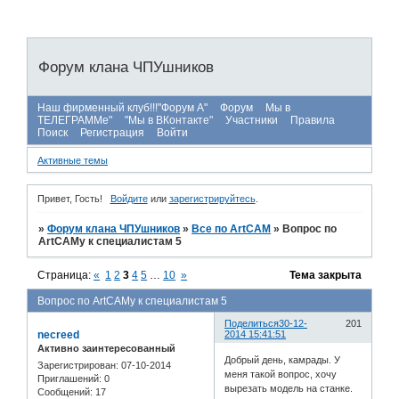
Форум клана ЧПУшников
Наш фирменный клуб!!!"Форум А"
Форум
Мы в
ТЕЛЕГРАММе"
"Мы в ВКонтакте"
Участники
Правила
Поиск
Регистрация
Войти
Активные темы
Привет, Гость!
Войдите
или
зарегистрируйтесь
.
»
Форум клана ЧПУшников
»
Все по ArtCAM
»
Вопрос по
ArtCAMу к специалистам 5
Страница:
«
1
2
3
4
5
…
10
»
Тема закрыта
Вопрос по ArtCAMу к специалистам 5
Поделиться
30-12-
201
necreed
2014 15:41:51
Активно заинтересованный
Добрый день, камрады. У
Зарегистрирован
: 07-10-2014
меня такой вопрос, хочу
Приглашений:
0
вырезать модель на станке.
Сообщений:
17