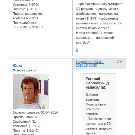
Сообщений:
8
При включении скульптора в
Уважение:
[+0/-0]
3D режиме, подвожу мыш к
Позитив:
[+0/-0]
изображению, нажимаю на
Провел на форуме:
4 часа 4 минуты
кнопку И ТУТ изображение
Последний визит:
начинает мигать, моргать, по
09-01-2015 09:32:37
частям показываться!
В чём причина? Плохая
видеокарта, слабенький
ноутбук?
0
Поделиться
03-01-
205
Юрка
2015 18:08:30
Освоившийся
Евгений
Сергеевич. Д.
написал(а):
Доброго
времени.
Люди добрые
помогите
Зарегистрирован
: 02-04-2014
советом!!!
Приглашений:
0
При включении
Сообщений:
31
скульптора в 3D
Уважение:
[+13/-2]
режиме, подвожу
Позитив:
[+10/-0]
мыш к
Пол:
Мужской