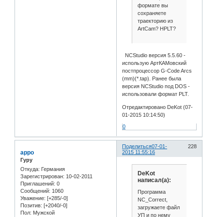
формате вы
сохраняете
траекторию из
ArtCam? HPLT?
NCStudio версия 5.5.60 -
использую АртКАМовский
постпроцессор G-Code Arcs
(mm)(*.tap). Ранее была
версия NCStudio под DOS -
использовали формат PLT.
Отредактировано DeKot (07-
01-2015 10:14:50)
0
Поделиться
07-01-
228
appo
2015 11:55:16
Гуру
Откуда:
Германия
DeKot
Зарегистрирован
: 10-02-2011
написал(а):
Приглашений:
0
Сообщений:
1060
Программа
Уважение:
[+285/-0]
NC_Correct,
Позитив:
[+2040/-0]
загружаете файл
Пол:
Мужской
УП и по нему