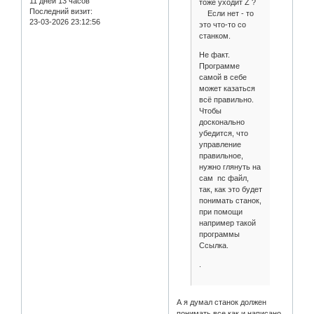
11 дней 13 часов
тоже уходит Z ?
Последний визит:
Если нет - то
23-03-2026 23:12:56
это что-то со
станком.
Не факт.
Программе
самой в себе
может казаться
всё правильно.
Чтобы
досконально
убедится, что
управление
правильное,
нужно глянуть на
сам nc файл,
так, как это будет
понимать станок,
при помощи
например такой
программы
Ссылка.
.
А я думал станок должен
понимать все как и написано,