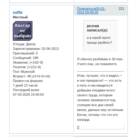
Поделиться
05-01-
221
suffix
2015 09:48:26
Местный
резчик
написал(а):
а в какой проге
проще разбить?
Откуда:
Днепр
Зарегистрирован
: 02-06-2013
Приглашений:
0
Сообщений:
188
Я обычно разбиваю в 3d max.
Уважение:
[+142/-0]
Учите max, не пожалеете.
Позитив:
[+121/-6]
Пол:
Мужской
Итак, лучшее, что я видел,—
Возраст:
48
[1978-05-08]
и оно прекрасно! — это есть
Провел на форуме:
7 дней 13 часов
и пить и наслаждаться
Последний визит:
добрыми плодами всего
07-03-2025 19:46:54
своего труда, которым
человек занимается под
солнцем все дни своей
жизни, данные ему истинным
Богом, потому что это его
награда.
0