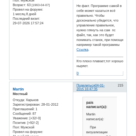
Пол:
Мужской
Возраст:
63
[1963-04-07]
Не факт. Программе самой в
Провел на форуме:
себе может казаться всё
1 месяц 8 дней
правильно. Чтобы
Последний визит:
досконально убедится, что
29-07-2026 17:57:24
управление правильное,
нужно глянуть на сам nc
файл, так, как это будет
понимать станок, при помощи
например такой программы
Ссылка
.
Кто плохо плавает,тот хорошо
ныряет.
0
Поделиться
04-01-
215
Martin
2015 16:47:35
Местный
Откуда:
Харьков
pais
Зарегистрирован
: 28-01-2012
написал(а):
Приглашений:
1
Сообщений:
87
Martin
Уважение:
[+32/-0]
написал(а):
Позитив:
[+92/-2]
При
Пол:
Мужской
Провел на форуме:
визуализации