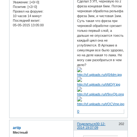
Сделал 3 УП, черновую по z
Уважение:
[+0/-0]
фреза концевая 6мм. Потом
Позитив:
[+2/-0]
черновая обработка рельефа
Провел на форуме:
10 часов 14 минут
фреза 3мм, и чистовая 1мм.
Последний визит:
Суть такая что фреза при
05-05-2015 13:05:00
черновой обработке срезает
только первый слой, а
дальше не опускается тоесть
каждый цикл она не
углубляется. В Арткаме в
симуляции все было здорово,
но на деле какая то лажа. Не
могу сам разобраться в чем
дело?
0
Поделиться
30-12-
202
artip
2014 19:07:09
Местный