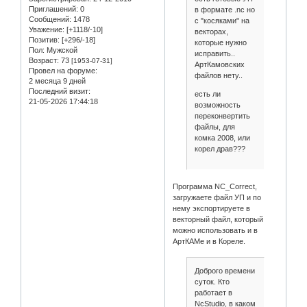
Приглашений:
0
в формате .nc но
Сообщений:
1478
с "косяками" на
Уважение:
[+1118/-10]
векторах,
Позитив:
[+296/-18]
которые нужно
Пол:
Мужской
исправить..
Возраст:
73
[1953-07-31]
АртКамовских
Провел на форуме:
файлов нету..
2 месяца 9 дней
Последний визит:
есть ли
21-05-2026 17:44:18
возможность
переконвертить
файлы, для
комка 2008, или
корел драв???
Программа NC_Correct,
загружаете файл УП и по
нему экспортируете в
векторный файл, который
можно использовать и в
АртКАМе и в Кореле.
Доброго времени
суток. Кто
работает в
NcStudio, в каком