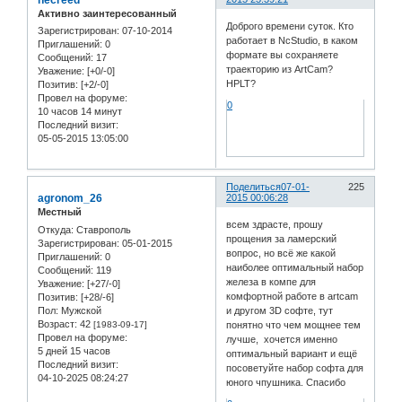
necreed
Активно заинтересованный
Доброго времени суток. Кто
Зарегистрирован
: 07-10-2014
работает в NcStudio, в каком
Приглашений:
0
формате вы сохраняете
Сообщений:
17
траекторию из ArtCam?
Уважение:
[+0/-0]
HPLT?
Позитив:
[+2/-0]
Провел на форуме:
0
10 часов 14 минут
Последний визит:
05-05-2015 13:05:00
Поделиться
07-01-
225
agronom_26
2015 00:06:28
Местный
всем здрасте, прошу
Откуда:
Ставрополь
прощения за ламерский
Зарегистрирован
: 05-01-2015
вопрос, но всё же какой
Приглашений:
0
наиболее оптимальный набор
Сообщений:
119
железа в компе для
Уважение:
[+27/-0]
комфортной работе в artcam
Позитив:
[+28/-6]
Пол:
Мужской
и другом 3D софте, тут
Возраст:
42
[1983-09-17]
понятно что чем мощнее тем
Провел на форуме:
лучше, хочется именно
5 дней 15 часов
оптимальный вариант и ещё
Последний визит:
посоветуйте набор софта для
04-10-2025 08:24:27
юного чпушника. Спасибо