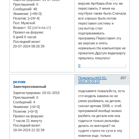
версию АртКама.Или эту же
Приглашений:
0
переставить.У меня на
Сообщений:
48
ноутбуке также было.Сначала
Уважение:
[+49/-0]
все хорошо было.потом
Позитив:
[+24/-4]
Пол:
Мужской
переставил систему и
Возраст:
52
[1974-04-17]
скульптор стал
Провел на форуме:
подтормаживать
9 дней 6 часов
программу.Переставил эту
Последний визит:
же версию и опять
20-07-2024 08:26:39
нормально.На компьютере не
прокатило.Другую видеокарту
пришлось покупать!
0
Поделиться
03-01-
207
резчик
2015 20:22:23
Заинтересованный
подскажите пожалуйста, есть
Зарегистрирован
: 03-01-2015
стл модель камина но не
Приглашений:
0
умею разбивать на детали,
Сообщений:
4
скачал арткам 2008, с этой
Уважение:
[+0/-0]
программой вообще можно
Позитив:
[+0/-0]
разбить на детали или она
Провел на форуме:
7 часов 21 минуту
годиться только рельефы
Последний визит:
делать из векторов? не
18-04-2019 21:32:39
судите строго по сути в чпу
новичок еще, только