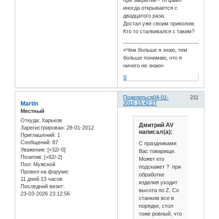
иногда открывается с
двадцатого раза.
Достал уже своим приколом.
Кто то сталкивался с таким?
«Чем больше я знаю, тем
больше понимаю, что я
ничего не знаю»
0
Поделиться
04-01-
211
Martin
2015 15:42:27
Местный
Откуда:
Харьков
Дмитрий AV
Зарегистрирован
: 28-01-2012
написал(а):
Приглашений:
1
Сообщений:
87
С праздниками
Уважение:
[+32/-0]
Вас товарищи.
Позитив:
[+92/-2]
Может кто
Пол:
Мужской
подскажет ? при
Провел на форуме:
обработке
11 дней 13 часов
изделия уходит
Последний визит:
высота по Z. Со
23-03-2026 23:12:56
станком все в
порядке, стол
тоже ровный, что