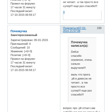
не читает.. а так просто все
Провел на форуме:
супер!!! еще раз спасибо!!!
17 часов 31 минуту
Последний визит:
0
17-10-2015 06:59:17
Поделиться
07-01-
230
Почемучка
2015 21:57:08
Заинтересованный
Зарегистрирован
: 05-01-2015
Почемучка
Приглашений:
0
написал(а):
Сообщений:
10
Уважение:
[+0/-0]
DeKot
Позитив:
[+0/-0]
спасибо
Провел на форуме:
огромное, очень
17 часов 31 минуту
сильно
Последний визит:
выручили!!!
17-10-2015 06:59:17
жаль что прога
.plt в довесок не
читает.. а так
просто все
супер!!! еще раз
спасибо!!!
вопрос про .plt отпал сам