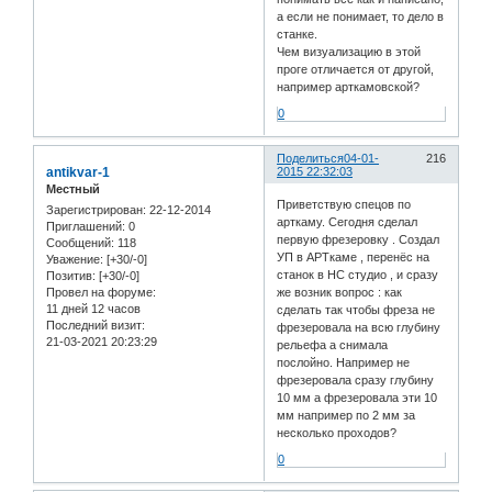
а если не понимает, то дело в
станке.
Чем визуализацию в этой
проге отличается от другой,
например арткамовской?
0
Поделиться
04-01-
216
antikvar-1
2015 22:32:03
Местный
Приветствую спецов по
Зарегистрирован
: 22-12-2014
арткаму. Сегодня сделал
Приглашений:
0
первую фрезеровку . Создал
Сообщений:
118
УП в АРТкаме , перенёс на
Уважение:
[+30/-0]
станок в НС студио , и сразу
Позитив:
[+30/-0]
же возник вопрос : как
Провел на форуме:
11 дней 12 часов
сделать так чтобы фреза не
Последний визит:
фрезеровала на всю глубину
21-03-2021 20:23:29
рельефа а снимала
послойно. Например не
фрезеровала сразу глубину
10 мм а фрезеровала эти 10
мм например по 2 мм за
несколько проходов?
0