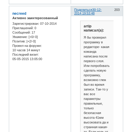
Поделиться
30-12-
203
necreed
2014 19:53:48
Активно заинтересованный
Зарегистрирован
: 07-10-2014
artip
Приглашений:
0
написал(а):
Сообщений:
17
Уважение:
[+0/-0]
Я бы проверил
Позитив:
[+2/-0]
программу в
Провел на форуме:
редакторе- какая
10 часов 14 минут
команда
Последний визит:
написана после
05-05-2015 13:05:00
первого слоя.
Или попробовать
сделать новую
программу,
возможно глюк
был во время
записи. Так-то у
вас все
параметры
правильные,
только
безопасная
высота 41мм
высоковата да и
странная какая-
то. Если ноль от