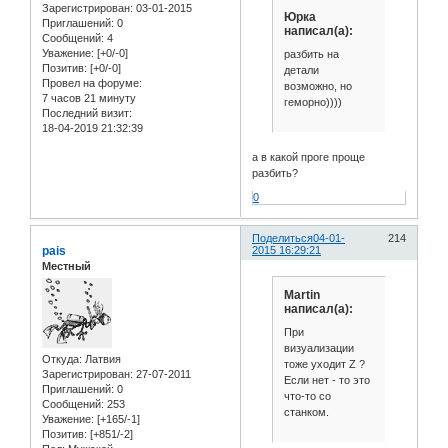
Зарегистрирован
: 03-01-2015
Юрка
Приглашений:
0
написал(а):
Сообщений:
4
Уважение:
[+0/-0]
разбить на
Позитив:
[+0/-0]
детали
Провел на форуме:
возможно, но
7 часов 21 минуту
геморно))))
Последний визит:
18-04-2019 21:32:39
а в какой проге проще
разбить?
0
Поделиться
04-01-
214
pais
2015 16:29:21
Местный
Martin
написал(а):
При
визуализации
Откуда:
Латвия
тоже уходит Z ?
Зарегистрирован
: 27-07-2011
Если нет - то это
Приглашений:
0
что-то со
Сообщений:
253
станком.
Уважение:
[+165/-1]
Позитив:
[+851/-2]