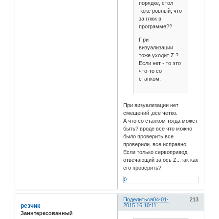
порядке, стол
тоже ровный, что
за глюк в
программе??
При
визуализации
тоже уходит Z ?
Если нет - то это
что-то со
станком.
При визуализации нет
смещений ,все четко.
А что со станком тогда может
быть? вроде все что можно
было проверить все
проверили. все исправно.
Если только сервопривод
отвечающий за ось Z...так как
его проверить?
0
Поделиться
04-01-
213
резчик
2015 16:10:11
Заинтересованный