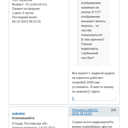
изображению,
Возраст:
41
[1985-06-01]
нажимаю на
Провел на форуме:
кнопку И ТУТ
1 день 5 часов
изображение
Последний визит:
начинает мигать,
06-10-2023 08:41:01
моргать, по
частям
показываться!
В чём причина?
Плохая
видеокарта,
слабенький
ноутбук?
Все верно! С видяхой радеон
не коректно работает.
попробуй 2008 кам
установить. В нем по моему
не моргает)) Удачи
0
Поделиться
03-01-
206
sokolnn
2015 18:12:53
Освоившийся
Скорее всего видеокарта!Но
Откуда:
Ростовская обл.
можно попробовать другую
Зарегистрирован
: 14-07-2013