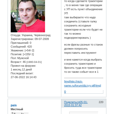
то когда сделаете траектории
, то в меню там где операции
с УП есть пункт объединение
УП
там выбираете что надо
соединить (ставьте галку
сохранить исходные
траектории если что будет не
так то можно
Откуда:
Украина, Червоноград
подкорректировать )
Зарегистрирован
: 09-07-2009
Приглашений:
0
если фрезы разные то станок
Сообщений:
420
должен попросить
Уважение:
[+54/-2]
переставить инструмент
Позитив:
[+155/-1]
Пол:
Мужской
и мне кажется когда выбрать
Возраст:
46
[1980-04-01]
сохранить траекторию и
Провел на форуме:
бросить туда все траектории
1 месяц 12 дней
то он также собьет все в 1
Последний визит:
27-06-2022 16:14:43
[img]http://nick-
name.ru/forum/dizzyy.gif[/img]
0
Поделиться
05-01-
220
pais
2015 01:37:42
Местный