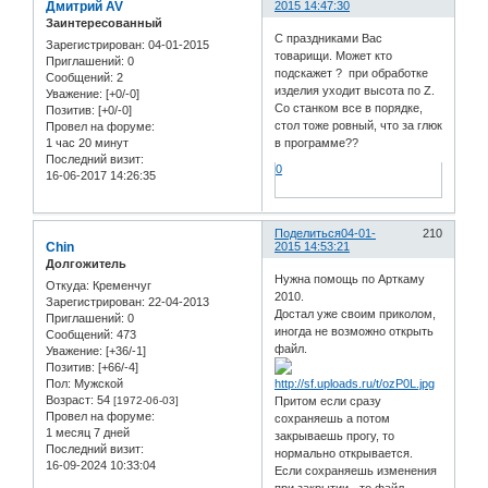
Дмитрий AV
2015 14:47:30
Заинтересованный
С праздниками Вас
Зарегистрирован
: 04-01-2015
товарищи. Может кто
Приглашений:
0
подскажет ? при обработке
Сообщений:
2
изделия уходит высота по Z.
Уважение:
[+0/-0]
Со станком все в порядке,
Позитив:
[+0/-0]
стол тоже ровный, что за глюк
Провел на форуме:
1 час 20 минут
в программе??
Последний визит:
0
16-06-2017 14:26:35
Поделиться
04-01-
210
Chin
2015 14:53:21
Долгожитель
Нужна помощь по Арткаму
Откуда:
Кременчуг
2010.
Зарегистрирован
: 22-04-2013
Достал уже своим приколом,
Приглашений:
0
иногда не возможно открыть
Сообщений:
473
файл.
Уважение:
[+36/-1]
Позитив:
[+66/-4]
Пол:
Мужской
Возраст:
54
[1972-06-03]
Притом если сразу
Провел на форуме:
сохраняешь а потом
1 месяц 7 дней
закрываешь прогу, то
Последний визит:
нормально открывается.
16-09-2024 10:33:04
Если сохраняешь изменения
при закрытии - то файл