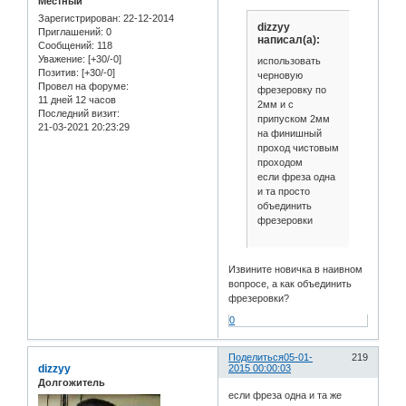
Местный
Зарегистрирован
: 22-12-2014
dizzyy
Приглашений:
0
написал(а):
Сообщений:
118
Уважение:
[+30/-0]
использовать
Позитив:
[+30/-0]
черновую
Провел на форуме:
фрезеровку по
11 дней 12 часов
2мм и с
Последний визит:
припуском 2мм
21-03-2021 20:23:29
на финишный
проход чистовым
проходом
если фреза одна
и та просто
объединить
фрезеровки
Извините новичка в наивном
вопросе, а как объединить
фрезеровки?
0
Поделиться
05-01-
219
dizzyy
2015 00:00:03
Долгожитель
если фреза одна и та же