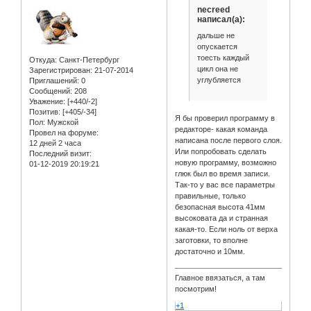
necreed
написал(а):
дальше не
опускается
тоесть каждый
Откуда:
Санкт-Петербург
цикл она не
Зарегистрирован
: 21-07-2014
углубляется
Приглашений:
0
Сообщений:
208
Уважение:
[+440/-2]
Позитив:
[+405/-34]
Я бы проверил программу в
Пол:
Мужской
редакторе- какая команда
Провел на форуме:
написана после первого слоя.
12 дней 2 часа
Или попробовать сделать
Последний визит:
новую программу, возможно
01-12-2019 20:19:21
глюк был во время записи.
Так-то у вас все параметры
правильные, только
безопасная высота 41мм
высоковата да и странная
какая-то. Если ноль от верха
заготовки, то вполне
достаточно и 10мм.
Главное ввязаться, а там
посмотрим!
+1