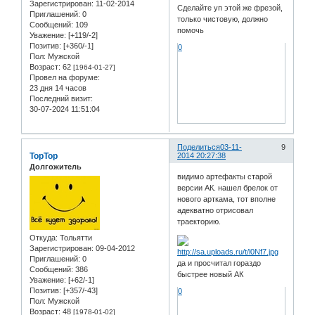
Зарегистрирован
: 11-02-2014
Сделайте уп этой же фрезой,
Приглашений:
0
только чистовую, должно
Сообщений:
109
помочь
Уважение:
[+119/-2]
Позитив:
[+360/-1]
0
Пол:
Мужской
Возраст:
62
[1964-01-27]
Провел на форуме:
23 дня 14 часов
Последний визит:
30-07-2024 11:51:04
Поделиться
03-11-
9
TopTop
2014 20:27:38
Долгожитель
видимо артефакты старой
версии АК. нашел брелок от
нового арткама, тот вполне
адекватно отрисовал
траекторию.
Откуда:
Тольятти
Зарегистрирован
: 09-04-2012
Приглашений:
0
да и просчитал гораздо
Сообщений:
386
быстрее новый АК
Уважение:
[+62/-1]
Позитив:
[+357/-43]
0
Пол:
Мужской
Возраст:
48
[1978-01-02]