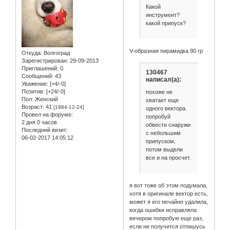
Какой
инструмент?
какой припуск?
V-образная пирамидка 90 гр
Откуда:
Волгоград
Зарегистрирован
: 29-09-2013
Приглашений:
0
130467
Сообщений:
43
написал(а):
Уважение:
[+4/-0]
Позитив:
[+24/-0]
похоже не
Пол:
Женский
хватает еще
Возраст:
41
[1984-12-24]
одного вектора.
Провел на форуме:
попробуй
2 дня 0 часов
обвести снаружи
Последний визит:
с небольшим
06-02-2017 14:05:12
припуском,
потом выдели
все и на просчет.
я вот тоже об этом подумала,
хотя в оригинале вектор есть,
может я его нечайно удалила,
когда ошибки исправляла
вечером попробую еще раз,
если не получится отпишусь