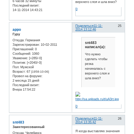
6 часов 32 минуты
верхнего слоя и шла вниз?
Последний визит:
0
14-11-2014 14:43:21
Поделиться
11-11-
25
appo
2014 13:12:46
Гуру
Откуда:
Германия
snt483
Зарегистрирован
: 10-02-2011
написал(а):
Приглашений:
0
Сообщений:
1060
Что нужно
Уважение:
[+285/-0]
сделать чтобы
Позитив:
[+2040/-0]
резка
Пол:
Мужской
начиналась с
Возраст:
67
[1958-10-06]
верхнего слоя и
Провел на форуме:
шла вниз?
2 месяца 15 дней
Последний визит:
Вчера 17:54:22
0
Поделиться
11-11-
26
snt483
2014 13:35:42
Заинтересованный
Я когда выставляю значения
Откуда:
Челябинск