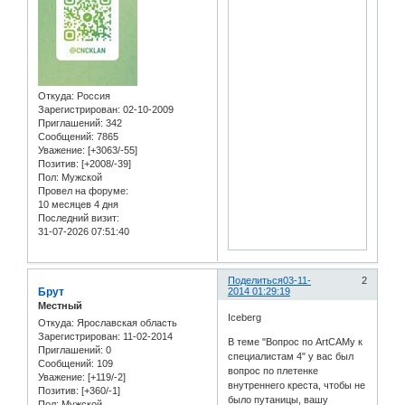
Откуда:
Россия
Зарегистрирован
: 02-10-2009
Приглашений:
342
Сообщений:
7865
Уважение:
[+3063/-55]
Позитив:
[+2008/-39]
Пол:
Мужской
Провел на форуме:
10 месяцев 4 дня
Последний визит:
31-07-2026 07:51:40
Поделиться
03-11-
2
Брут
2014 01:29:19
Местный
Iceberg
Откуда:
Ярославская область
Зарегистрирован
: 11-02-2014
В теме "Вопрос по ArtCAMу к
Приглашений:
0
специалистам 4" у вас был
Сообщений:
109
вопрос по плетенке
Уважение:
[+119/-2]
внутреннего креста, чтобы не
Позитив:
[+360/-1]
было путаницы, вашу
Пол:
Мужской