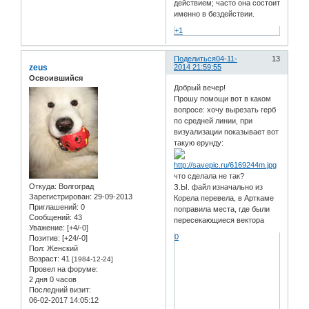
действием; часто она состоит
именно в бездействии.
+1
Поделиться
04-11-
13
zeus
2014 21:59:55
Освоившийся
Добрый вечер!
Прошу помощи вот в каком
вопросе: хочу вырезать герб
по средней линии, при
визуализации показывает вот
такую ерунду:
что сделала не так?
Откуда:
Волгоград
З.Ы. файл изначально из
Зарегистрирован
: 29-09-2013
Корела перевела, в Арткаме
Приглашений:
0
поправила места, где были
Сообщений:
43
пересекающиеся вектора
Уважение:
[+4/-0]
0
Позитив:
[+24/-0]
Пол:
Женский
Возраст:
41
[1984-12-24]
Провел на форуме:
2 дня 0 часов
Последний визит:
06-02-2017 14:05:12