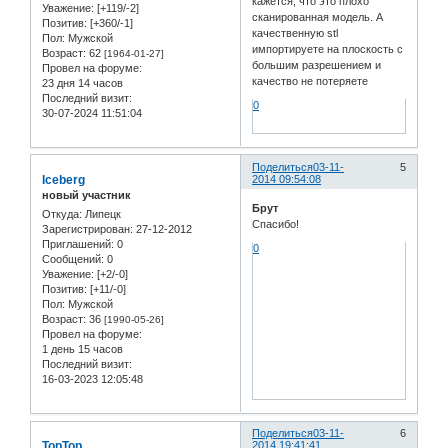
кажется, что это плохо
Уважение:
[+119/-2]
сканированная модель. А
Позитив:
[+360/-1]
качественную stl
Пол:
Мужской
импортируете на плоскость с
Возраст:
62
[1964-01-27]
большим разрешением и
Провел на форуме:
качество не потеряете
23 дня 14 часов
Последний визит:
0
30-07-2024 11:51:04
Поделиться
03-11-
5
Iceberg
2014 09:54:08
новый участник
Брут
Откуда:
Липецк
Спасибо!
Зарегистрирован
: 27-12-2012
Приглашений:
0
0
Сообщений:
0
Уважение:
[+2/-0]
Позитив:
[+11/-0]
Пол:
Мужской
Возраст:
36
[1990-05-26]
Провел на форуме:
1 день 15 часов
Последний визит:
16-03-2023 12:05:48
Поделиться
03-11-
6
TopTop
2014 19:41:41