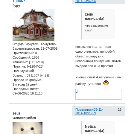
130467
2014 23:42:06
Гуру
zeus
написал(а):
что сделала не
так?
Откуда:
Иркутск - Хомутово
похоже не хватает еще
Зарегистрирован
: 29-07-2009
одного вектора. попробуй
Приглашений:
0
обвести снаружи с
Сообщений:
1656
небольшим припуском, потом
Уважение:
[+1612/-4]
выдели все и на просчет.
Позитив:
[+1204/-25]
Пол:
Мужской
Возраст:
59
[1967-04-13]
Ученье свет! А не ученье - на
Провел на форуме:
работу чуть свет!
1 месяц 19 дней
Последний визит:
0
09-06-2026 16:11:13
Поделиться
05-11-
16
zeus
2014 10:25:59
Освоившийся
Netics
написал(а):