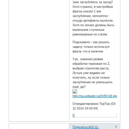
1мм заглубляясь за заход?
Хотя странно, в настройках
фрезы указал 1 мм
заглубление, непонятно -
откуда артефакты вылезли.
Хотя по логике должны быть
маленькие ступеньки
равномерные по слоям
Подскажите - как решить
задачу только используя
фрезу что в наличии
Так.. изменил режим
обработки черновая по Z,
выбрав стратегию растр..
Лучше уже видимо не
получить, ну если только
заглубление не уменьшить
ещё, да?
Отредактировано TopTop (03-
11-2014 19:43:44)
0
Поделиться
03-11-
7