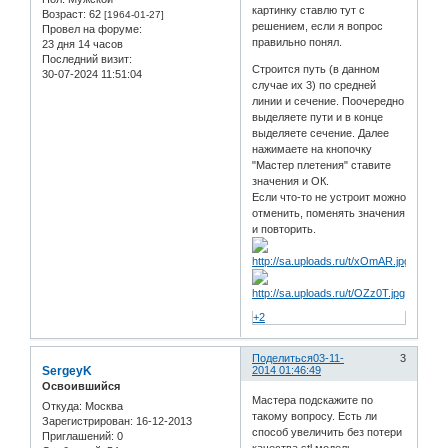
картинку ставлю тут с
Возраст:
62
[1964-01-27]
решением, если я вопрос
Провел на форуме:
правильно понял.
23 дня 14 часов
Последний визит:
Строится путь (в данном
30-07-2024 11:51:04
случае их 3) по средней
линии и сечение. Поочередно
выделяете пути и в конце
выделяете сечение. Далее
нажимаете на кнопочку
"Мастер плетения" ставите
значения и ОК.
Если что-то не устроит можно
отменить, поменять значения
и повторить.
+2
Поделиться
03-11-
3
SergeyK
2014 01:46:49
Освоившийся
Мастера подскажите по
Откуда:
Москва
такому вопросу. Есть ли
Зарегистрирован
: 16-12-2013
способ увеличить без потери
Приглашений:
0
качества stl модель