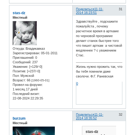
Поделиться
11-11-
31
stas-dz
2014 16:23:51
Местный
Здравствуйте , подскажите
пожалуйста , почему
расчетное время в арткаме
по черновой программе
делает станок быстрее того
что пишет арткам а чистовой
Откуда:
Владикавказ
медленнее ? с уважением
Зарегистрирован
: 05-01-2011
Стас.
Приглашений:
0
Сообщений:
237
Уважение:
[+129/-0]
Жизнь нужно прожить так, что
Позитив:
[+237/-0]
бы тебя помнили даже
Пол:
Мужской
сволочи. Ф.Г. Раневская
Возраст:
66
[1960-05-01]
0
Провел на форуме:
1 месяц 17 дней
Последний визит:
22-08-2024 22:29:35
Поделиться
11-11-
32
burzum
2014 18:35:52
Местный
stas-dz