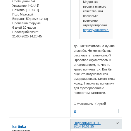
Сообщений:
54
Моделька
Уважение:
[+14/-1]
весьма низкого
Позитив:
[+139/-1]
качества, вот
Пол:
Мужской
насколько
Возраст:
50
[1975-12-13]
возможно
Провел на форуме:
отредактировал.
6 дней 10 часов
https://yadi.sk/d/Z2o9dd1tcUC7A
Последний визит:
21-03-2025 14:28:45
Да! Так значительно лучше,
спасибо. Не могли бы вы
рассказать технологию ?
Пробовал скульптором и
сглаживанием, но что то
криво получается. Вот бы
еще кто подсказал, как
смоделировать такого типа
ножку. Например половину
для фрезерования с
поворотом заготовки.
С Уважением, Сергей
0
Поделиться
04-11-
12
kartinka
2014 10:51:25
Модератор