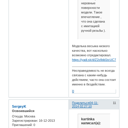
неровные
поверхности
модели. Такое
впечатление ,
что она сделана
с имитацией
ручной резьбы ).
Моделька весьма низкого
качества, вот насколько
возможно отредактировал.
https://yadi.sk/d/Z2o9dd1tcUC7A
Несправедливость не всегда
связана с каким-нибудь
действием; часто она состоит
именно в бездействии.
0
Поделиться
04-11-
11
SergeyK
2014 02:27:10
Освоившийся
Откуда:
Москва
kartinka
Зарегистрирован
: 16-12-2013
написал(а):
Приглашений:
0