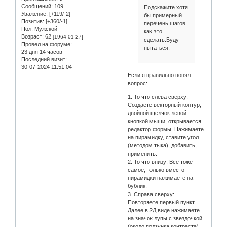
Сообщений:
109
Подскажите хотя
Уважение:
[+119/-2]
бы примерный
Позитив:
[+360/-1]
перечень шагов
Пол:
Мужской
как это
Возраст:
62
[1964-01-27]
сделать.Буду
Провел на форуме:
пытаться.
23 дня 14 часов
Последний визит:
30-07-2024 11:51:04
Если я правильно понял
вопрос:
1. То что слева сверху:
Создаете векторный контур,
двойной щелчок левой
кнопкой мыши, открывается
редактор формы. Нажимаете
на пирамидку, ставите угол
(методом тыка), добавить,
применить.
2. То что внизу: Все тоже
самое, только вместо
пирамидки нажимаете на
бублик.
3. Справа сверху:
Повторяете первый пункт.
Далее в 2Д виде нажимаете
на значок лупы с звездочкой
(около ползунка контраста),