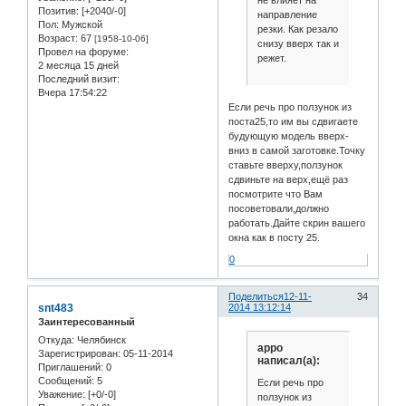
Позитив:
[+2040/-0]
направление
Пол:
Мужской
резки. Как резало
Возраст:
67
[1958-10-06]
снизу вверх так и
Провел на форуме:
режет.
2 месяца 15 дней
Последний визит:
Вчера 17:54:22
Если речь про ползунок из
поста25,то им вы сдвигаете
будующую модель вверх-
вниз в самой заготовке.Точку
ставьте вверху,ползунок
сдвиньте на верх,ещё раз
посмотрите что Вам
посоветовали,должно
работать.Дайте скрин вашего
окна как в посту 25.
0
Поделиться
12-11-
34
snt483
2014 13:12:14
Заинтересованный
Откуда:
Челябинск
appo
Зарегистрирован
: 05-11-2014
написал(а):
Приглашений:
0
Сообщений:
5
Если речь про
Уважение:
[+0/-0]
ползунок из