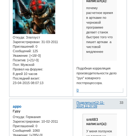
написал(а):
почему
расчетное время
в арткаме по
черновой
программе
делает станок
быстрее того что
Откуда:
Златоуст
пишет арткам а
Зарегистрирован
: 31-03-2011
Приглашений:
0
чистовой
Сообщений:
125
медленнее
Уважение:
[+18/-0]
Позитив:
[+21/-0]
Пол:
Мужской
Подобная корреляция
Провел на форуме:
производительности дело
8 дней 10 часов
"рук" коварного
Последний визит:
постпроцессора.
23-04-2015 08:07:13
0
Поделиться
12-11-
33
appo
2014 11:37:09
Гуру
Откуда:
Германия
snt483
Зарегистрирован
: 10-02-2011
написал(а):
Приглашений:
0
Сообщений:
1060
У меня ползунок
Уважение:
[+285/-0]
не влияет на