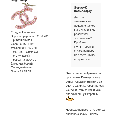
SergeyK
написал(а):
Да! Так
значительно
лучше, спасибо.
Не могли бы вы
Откуда:
Волжский
рассказать
Зарегистрирован
: 02-06-2010
технологию ?
Приглашений:
1
Пробовал
Сообщений:
1498
скульптором и
Уважение:
[+355/-4]
сглаживанием,
Позитив:
[+1298/-19]
но что то криво
Пол:
Мужской
получается.
Провел на форуме:
2 месяца 6 дней
Последний визит:
Вчера 19:15:05
Это делал не в Арткаме, а в
программе Блендер саму
сетку поправил немного за
счет модификаторов, но сам
исходник файла как я уже
писал очень уж корявый
Несправедливость не всегда
связана с каким-нибудь