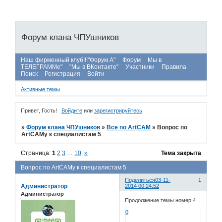
Форум клана ЧПУшников
Наш фирменный клуб!!!"Форум А"
Форум
Мы в
ТЕЛЕГРАММе"
"Мы в ВКонтакте"
Участники
Правила
Поиск
Регистрация
Войти
Активные темы
Привет, Гость!
Войдите
или
зарегистрируйтесь
.
»
Форум клана ЧПУшников
»
Все по ArtCAM
»
Вопрос по
ArtCAMу к специалистам 5
Страница:
1
2
3
…
10
»
Тема закрыта
Вопрос по ArtCAMу к специалистам 5
Поделиться
03-11-
1
Администратор
2014 00:24:52
Администратор
Продолжение темы номер 4
0