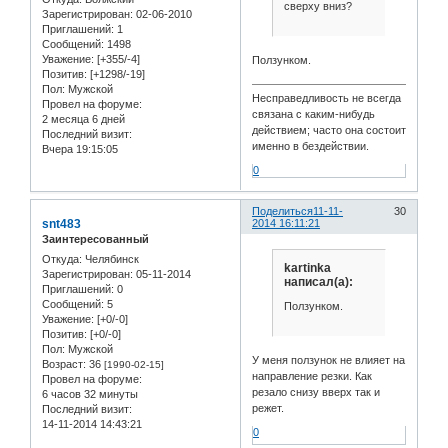
сверху вниз?
Зарегистрирован
: 02-06-2010
Приглашений:
1
Сообщений:
1498
Уважение:
[+355/-4]
Ползунком.
Позитив:
[+1298/-19]
Пол:
Мужской
Несправедливость не всегда
Провел на форуме:
связана с каким-нибудь
2 месяца 6 дней
действием; часто она состоит
Последний визит:
именно в бездействии.
Вчера 19:15:05
0
Поделиться
11-11-
30
snt483
2014 16:11:21
Заинтересованный
Откуда:
Челябинск
kartinka
Зарегистрирован
: 05-11-2014
написал(а):
Приглашений:
0
Сообщений:
5
Ползунком.
Уважение:
[+0/-0]
Позитив:
[+0/-0]
Пол:
Мужской
У меня ползунок не влияет на
Возраст:
36
[1990-02-15]
направление резки. Как
Провел на форуме:
резало снизу вверх так и
6 часов 32 минуты
режет.
Последний визит:
14-11-2014 14:43:21
0