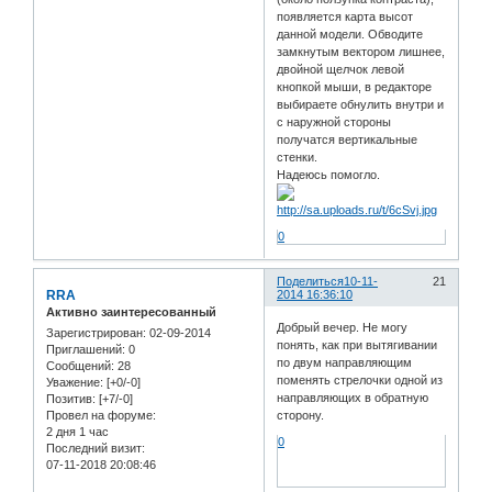
появляется карта высот
данной модели. Обводите
замкнутым вектором лишнее,
двойной щелчок левой
кнопкой мыши, в редакторе
выбираете обнулить внутри и
с наружной стороны
получатся вертикальные
стенки.
Надеюсь помогло.
0
Поделиться
10-11-
21
RRA
2014 16:36:10
Активно заинтересованный
Добрый вечер. Не могу
Зарегистрирован
: 02-09-2014
понять, как при вытягивании
Приглашений:
0
по двум направляющим
Сообщений:
28
поменять стрелочки одной из
Уважение:
[+0/-0]
направляющих в обратную
Позитив:
[+7/-0]
сторону.
Провел на форуме:
2 дня 1 час
0
Последний визит:
07-11-2018 20:08:46