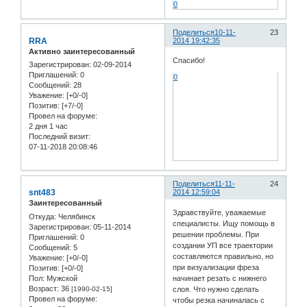
0
Поделиться
10-11-
23
RRA
2014 19:42:35
Активно заинтересованный
Спасибо!
Зарегистрирован
: 02-09-2014
Приглашений:
0
0
Сообщений:
28
Уважение:
[+0/-0]
Позитив:
[+7/-0]
Провел на форуме:
2 дня 1 час
Последний визит:
07-11-2018 20:08:46
Поделиться
11-11-
24
snt483
2014 12:59:04
Заинтересованный
Здравствуйте, уважаемые
Откуда:
Челябинск
специалисты. Ищу помощь в
Зарегистрирован
: 05-11-2014
решении проблемы. При
Приглашений:
0
создании УП все траектории
Сообщений:
5
составляются правильно, но
Уважение:
[+0/-0]
при визуализации фреза
Позитив:
[+0/-0]
Пол:
Мужской
начинает резать с нижнего
Возраст:
36
[1990-02-15]
слоя. Что нужно сделать
Провел на форуме:
чтобы резка начиналась с