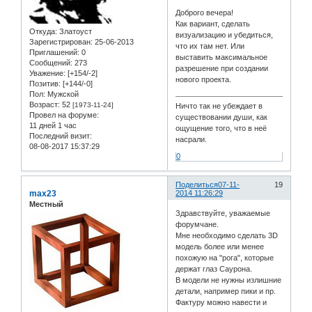
Доброго вечера!
Как вариант, сделать
Откуда:
Златоуст
визуализацию и убедиться,
Зарегистрирован
: 25-06-2013
что их там нет. Или
Приглашений:
0
выставить максимальное
Сообщений:
273
разрешение при создании
Уважение:
[+154/-2]
нового проекта.
Позитив:
[+144/-0]
Пол:
Мужской
Возраст:
52
[1973-11-24]
Ничто так не убеждает в
Провел на форуме:
существовании души, как
11 дней 1 час
ощущение того, что в неё
Последний визит:
насрали.
08-08-2017 15:37:29
0
Поделиться
07-11-
19
max23
2014 11:26:29
Местный
Здравствуйте, уважаемые
форумчане.
Мне необходимо сделать 3D
модель более или менее
похожую на "рога", которые
держат глаз Саурона.
В модели не нужны излишние
детали, например пики и пр.
Фактуру можно навести и