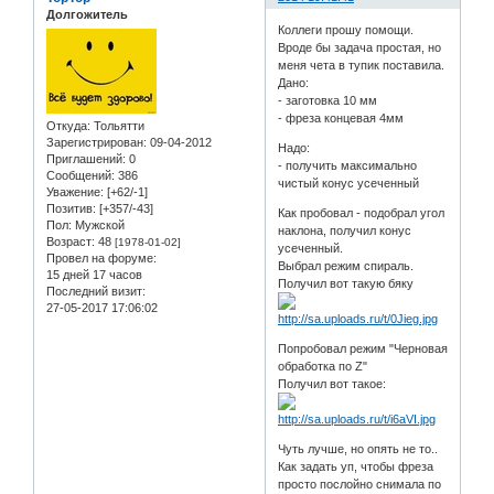
Долгожитель
Коллеги прошу помощи.
Вроде бы задача простая, но
меня чета в тупик поставила.
Дано:
- заготовка 10 мм
- фреза концевая 4мм
Откуда:
Тольятти
Зарегистрирован
: 09-04-2012
Надо:
Приглашений:
0
- получить максимально
Сообщений:
386
чистый конус усеченный
Уважение:
[+62/-1]
Позитив:
[+357/-43]
Как пробовал - подобрал угол
Пол:
Мужской
наклона, получил конус
Возраст:
48
[1978-01-02]
усеченный.
Провел на форуме:
Выбрал режим спираль.
15 дней 17 часов
Получил вот такую бяку
Последний визит:
27-05-2017 17:06:02
Попробовал режим "Черновая
обработка по Z"
Получил вот такое:
Чуть лучше, но опять не то..
Как задать уп, чтобы фреза
просто послойно снимала по