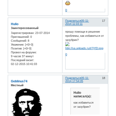
0
Поделиться
05-11-
17
Hulio
2014 11:03:11
Заинтересованный
прошу помощи в решение
Зарегистрирован
: 23-07-2014
проблемы, как избавиться от
Приглашений:
0
зазубрин?
Сообщений:
8
Уважение:
[+0/-0]
Позитив:
[+0/-0]
Провел на форуме:
0
9 часов 37 минут
Последний визит:
02-12-2015 10:41:03
Поделиться
05-11-
18
Goblinus74
2014 17:54:05
Местный
Hulio
написал(а):
как избавиться
от зазубрин?