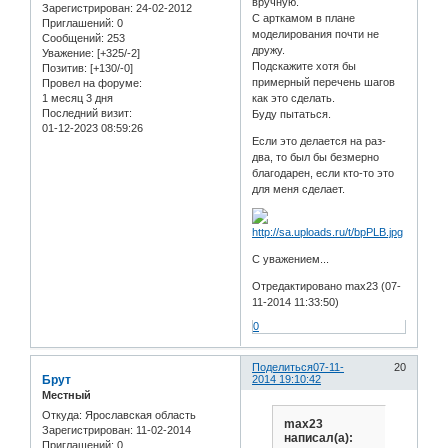
вручную.
Зарегистрирован
: 24-02-2012
С арткамом в плане
Приглашений:
0
моделирования почти не
Сообщений:
253
дружу.
Уважение:
[+325/-2]
Подскажите хотя бы
Позитив:
[+130/-0]
примерный перечень шагов
Провел на форуме:
1 месяц 3 дня
как это сделать.
Последний визит:
Буду пытаться.
01-12-2023 08:59:26
Если это делается на раз-
два, то был бы безмерно
благодарен, если кто-то это
для меня сделает.
С уважением...
Отредактировано max23 (07-
11-2014 11:33:50)
0
Поделиться
07-11-
20
Брут
2014 19:10:42
Местный
Откуда:
Ярославская область
max23
Зарегистрирован
: 11-02-2014
написал(а):
Приглашений:
0