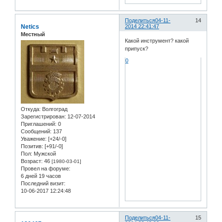
Поделиться
04-11-
14
Netics
2014 22:41:47
Местный
Какой инструмент? какой
припуск?
0
Откуда:
Волгоград
Зарегистрирован
: 12-07-2014
Приглашений:
0
Сообщений:
137
Уважение:
[+24/-0]
Позитив:
[+91/-0]
Пол:
Мужской
Возраст:
46
[1980-03-01]
Провел на форуме:
6 дней 19 часов
Последний визит:
10-06-2017 12:24:48
Поделиться
04-11-
15