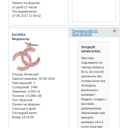
Провел на форуме:
15 дней 17 часов
Последний визит:
27-05-2017 17:06:02
Поделиться
03-11-
10
kartinka
2014 20:44:58
Модератор
SergeyK
написал(а):
Мастера
подскажите по
такому вопросу.
Есть ли способ
Откуда:
Волжский
увеличить без
Зарегистрирован
: 02-06-2010
потери качества
Приглашений:
1
stl модель
Сообщений:
1498
маленького
Уважение:
[+355/-4]
размера?
Позитив:
[+1298/-19]
Модель создаю с
Пол:
Мужской
высоким
Провел на форуме:
разрешением.
2 месяца 6 дней
Увеличиваю при
Последний визит:
Вчера 19:15:05
импорте
размеры stl и в
итоге получаю