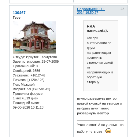
Поделиться
10-11-
22
130467
2014 16:50:27
Гуру
RRA
написал(а):
как при
вытягивании по
двум
направляющим
Откуда:
Иркутск - Хомутово
поменять
Зарегистрирован
: 29-07-2009
стрелочки одной
Приглашений:
0
из
Сообщений:
1656
направляющих в
Уважение:
[+1612/-4]
обратную
Позитив:
[+1204/-25]
сторону.
Пол:
Мужской
Возраст:
59
[1967-04-13]
Провел на форуме:
1 месяц 19 дней
нужно развернуть вектор.
Последний визит:
правой кнопкой на векторе и
09-06-2026 16:11:13
выбрать пункт меню
развернуть вектор
Ученье свет! А не ученье - на
работу чуть свет!