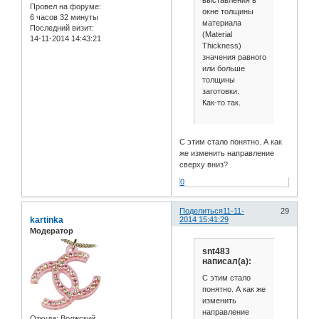
выставления в
Провел на форуме:
окне толщины
6 часов 32 минуты
материала
Последний визит:
(Material
14-11-2014 14:43:21
Thickness)
значения равного
или больше
толщины
заготовки.
Как-то так.
С этим стало понятно. А как
же изменить направление
сверху вниз?
0
Поделиться
11-11-
29
kartinka
2014 15:41:29
Модератор
snt483
написал(а):
С этим стало
понятно. А как же
изменить
направление
Откуда:
Волжский