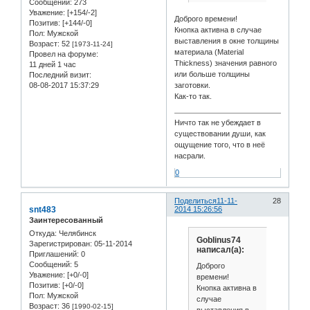
Сообщений:
273
Уважение:
[+154/-2]
Доброго времени!
Позитив:
[+144/-0]
Кнопка активна в случае
Пол:
Мужской
выставления в окне толщины
Возраст:
52
[1973-11-24]
материала (Material
Провел на форуме:
Thickness) значения равного
11 дней 1 час
или больше толщины
Последний визит:
08-08-2017 15:37:29
заготовки.
Как-то так.
Ничто так не убеждает в
существовании души, как
ощущение того, что в неё
насрали.
0
Поделиться
11-11-
28
snt483
2014 15:26:56
Заинтересованный
Откуда:
Челябинск
Goblinus74
Зарегистрирован
: 05-11-2014
написал(а):
Приглашений:
0
Сообщений:
5
Доброго
Уважение:
[+0/-0]
времени!
Позитив:
[+0/-0]
Кнопка активна в
Пол:
Мужской
случае
Возраст:
36
[1990-02-15]