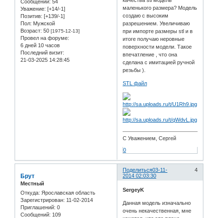
Сообщений:
54
маленького размера? Модель
Уважение:
[+14/-1]
создаю с высоким
Позитив:
[+139/-1]
Пол:
Мужской
разрешением. Увеличиваю
Возраст:
50
[1975-12-13]
при импорте размеры stl и в
Провел на форуме:
итоге получаю неровные
6 дней 10 часов
поверхности модели. Такое
Последний визит:
впечатление , что она
21-03-2025 14:28:45
сделана с имитацией ручной
резьбы ).
STL файл
С Уважением, Сергей
0
Поделиться
03-11-
4
Брут
2014 02:03:30
Местный
SergeyK
Откуда:
Ярославская область
Зарегистрирован
: 11-02-2014
Данная модель изначально
Приглашений:
0
очень некачественная, мне
Сообщений:
109