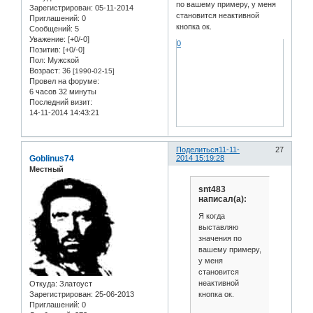
по вашему примеру, у меня
Зарегистрирован
: 05-11-2014
становится неактивной
Приглашений:
0
кнопка ок.
Сообщений:
5
Уважение:
[+0/-0]
0
Позитив:
[+0/-0]
Пол:
Мужской
Возраст:
36
[1990-02-15]
Провел на форуме:
6 часов 32 минуты
Последний визит:
14-11-2014 14:43:21
Поделиться
11-11-
27
Goblinus74
2014 15:19:28
Местный
snt483
написал(а):
Я когда
выставляю
значения по
вашему примеру,
у меня
становится
неактивной
Откуда:
Златоуст
кнопка ок.
Зарегистрирован
: 25-06-2013
Приглашений:
0