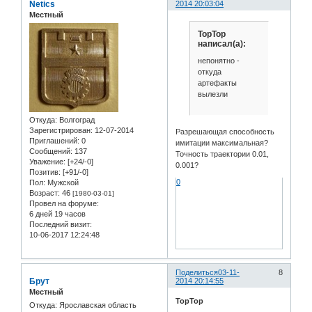
Netics
2014 20:03:04
Местный
TopTop
написал(а):
непонятно -
откуда
артефакты
вылезли
Откуда:
Волгоград
Зарегистрирован
: 12-07-2014
Разрешающая способность
Приглашений:
0
имитации максимальная?
Сообщений:
137
Точность траектории 0.01,
Уважение:
[+24/-0]
0.001?
Позитив:
[+91/-0]
0
Пол:
Мужской
Возраст:
46
[1980-03-01]
Провел на форуме:
6 дней 19 часов
Последний визит:
10-06-2017 12:24:48
Поделиться
03-11-
8
Брут
2014 20:14:55
Местный
TopTop
Откуда:
Ярославская область