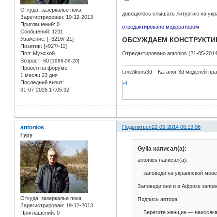
Откуда:
зазеркалье пока
доводилось слышать литургию на укр
Зарегистрирован
: 19-12-2013
Приглашений:
0
отредактировано модератором
Сообщений:
1211
Уважение:
[+3216/-21]
ОБСУЖДАЕМ КОНСТРУКТИВ
Позитив:
[+927/-11]
Пол:
Мужской
Отредактировано antonios (21-05-2014
Возраст:
60
[1966-06-20]
Провел на форуме:
t.me/ikons3d Каталог 3d моделей пра
1 месяц 23 дня
Последний визит:
-4
31-07-2026 17:05:32
antonios
Поделиться
22-05-2014 06:19:06
Гуру
Gylia написал(а):
antonios написал(а):
заповеди на украинской мове
Заповеди они и в Африке запов
Откуда:
зазеркалье пока
Подпись автора
Зарегистрирован
: 19-12-2013
Берегите женщин — неиссякае
Приглашений:
0