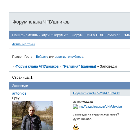
Форум клана ЧПУшников
Наш фирменный клуб!!!"Форум А"
Форум
Мы в ТЕЛЕГРАММе"
"Мы
Активные темы
Привет, Гость!
Войдите
или
зарегистрируйтесь
.
»
Форум клана ЧПУшников
»
"Религия" (каноны)
»
Заповеди
Страница:
1
Заповеди
antonios
Поделиться
21-05-2014 18:34:43
Гуру
автор
wawax
заповеди на украинской мове?
дуже цикаво.