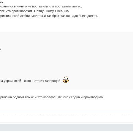
л,
нравилось ничего не поставили или поставили минус.
работе что противоречит Священному Писанию
ристианской любви, мол так и так брат, так не надо было делать.
а украинской - енто шото из заповедей.
ргию на родном языке и это касалось ихнего сердца и производило