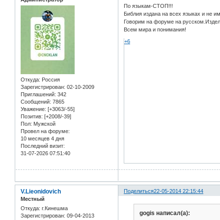
По языкам-СТОП!!!
Библия издана на всех языках и не им
Говорим на форуме на русском.Издел
Всем мира и понимания!
+6
Откуда:
Россия
Зарегистрирован
: 02-10-2009
Приглашений:
342
Сообщений:
7865
Уважение:
[+3063/-55]
Позитив:
[+2008/-39]
Пол:
Мужской
Провел на форуме:
10 месяцев 4 дня
Последний визит:
31-07-2026 07:51:40
V.Lieonidovich
Поделиться
22-05-2014 22:15:44
Местный
Откуда:
г.Кинешма
gogis написал(а):
Зарегистрирован
: 09-04-2013