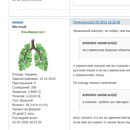
wawax
Поделиться
22-05-2014 10:32:58
Местный
Уважаемый antonios, не пойму чем ва
antonios написал(а):
на славянском форуме обовязк
я украинским языком как вы сказали 
русском языке а не на славянском ил
Откуда:
Украина
к украинскому языку.
Зарегистрирован
: 14-11-2013
По поводу вашего заявления
Приглашений:
0
Сообщений:
250
Уважение:
[+506/-1]
antonios написал(а):
Позитив:
[+1014/-4]
Пол:
Мужской
а взагали - робить шо завгодно
Возраст:
46
[1979-10-25]
Провел на форуме:
20 дней 2 часа
могу сказать что вы не администрато
Последний визит:
15-02-2026 18:21:32
если вам все равно то зачем было п