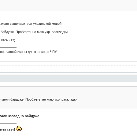
зково выпендриться украинской мовой.
и байдуже. Пробачте, не маю укр. раскладки.
 06:48:13)
вославной иконы для станков с ЧПУ.
 - мени байдуже. Пробачте, не маю укр. раскладки.
гали завгодно байдуже
чуть свет!