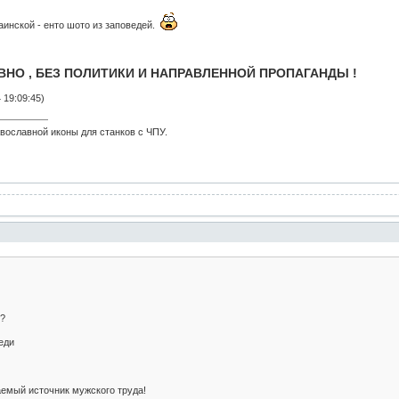
аинской - енто шото из заповедей.
НО , БЕЗ ПОЛИТИКИ И НАПРАВЛЕННОЙ ПРОПАГАНДЫ !
 19:09:45)
вославной иконы для станков с ЧПУ.
?
еди
мый источник мужского труда!