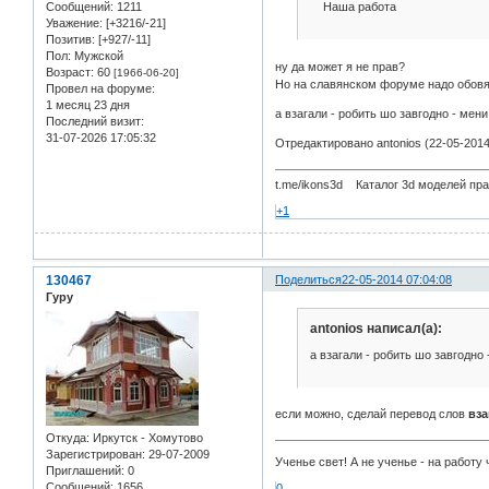
Наша работа
Сообщений:
1211
Уважение:
[+3216/-21]
Позитив:
[+927/-11]
Пол:
Мужской
ну да может я не прав?
Возраст:
60
[1966-06-20]
Но на славянском форуме надо обовя
Провел на форуме:
1 месяц 23 дня
а взагали - робить шо завгодно - мен
Последний визит:
31-07-2026 17:05:32
Отредактировано antonios (22-05-2014
t.me/ikons3d Каталог 3d моделей пра
+1
130467
Поделиться
22-05-2014 07:04:08
Гуру
antonios написал(а):
а взагали - робить шо завгодно
если можно, сделай перевод слов
вза
Откуда:
Иркутск - Хомутово
Зарегистрирован
: 29-07-2009
Ученье свет! А не ученье - на работу 
Приглашений:
0
Сообщений:
1656
0