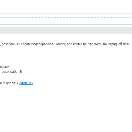
, резалось 12 часов.Моделировал в Blender, все кроме центральной виноградной лозы.
ко мне.
отовых работ-5
мент для ЧПУ
3dArtTool