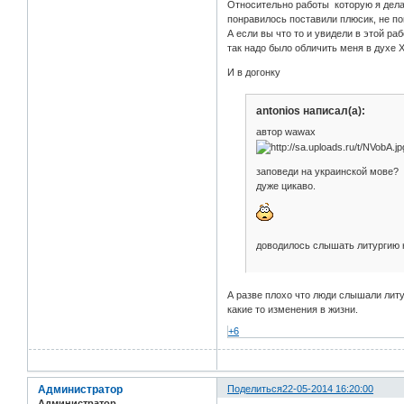
Относительно работы которую я дела
понравилось поставили плюсик, не по
А если вы что то и увидели в этой 
так надо было обличить меня в духе Х
И в догонку
antonios написал(а):
автор wawax
заповеди на украинской мове?
дуже цикаво.
доводилось слышать литургию н
А разве плохо что люди слышали литу
какие то изменения в жизни.
+6
Администратор
Поделиться
22-05-2014 16:20:00
Администратор