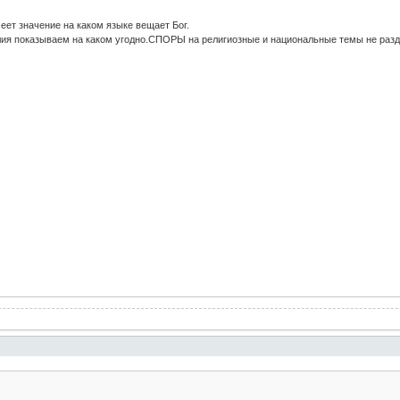
еет значение на каком языке вещает Бог.
ия показываем на каком угодно.СПОРЫ на религиозные и национальные темы не раз