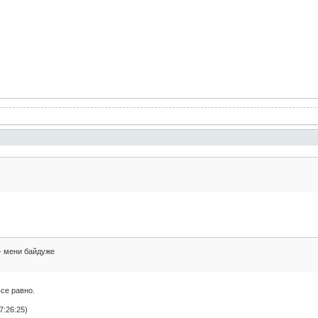
 - мени байдуже
все равно.
7:26:25)