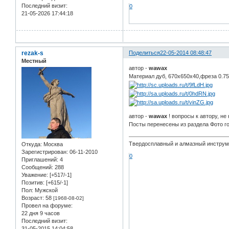
Последний визит:
0
21-05-2026 17:44:18
rezak-s
Поделиться
22-05-2014 08:48:47
Местный
автор -
wawax
Материал дуб, 670х650х40,фреза 0.75
автор -
wawax
! вопросы к автору, не 
Посты перенесены из раздела Фото г
Твердосплавный и алмазный инстру
Откуда:
Москва
Зарегистрирован
: 06-11-2010
0
Приглашений:
4
Сообщений:
288
Уважение:
[+517/-1]
Позитив:
[+615/-1]
Пол:
Мужской
Возраст:
58
[1968-08-02]
Провел на форуме:
22 дня 9 часов
Последний визит:
31-05-2015 14:04:58