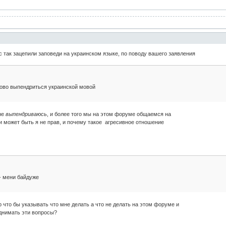
с так зацепили заповеди на украинском языке, по поводу вашего заявления
ово выпендриться украинской мовой
не
выпендриваюсь
, и более того мы на этом форуме общаемся на
и может быть я не прав, и почему такое агресивное отношение
 - мени байдуже
р что бы указывать что мне делать а что не делать на этом форуме и
однимать эти вопросы?