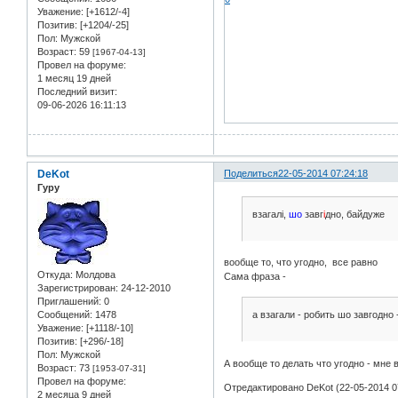
Уважение:
[+1612/-4]
Позитив:
[+1204/-25]
Пол:
Мужской
Возраст:
59
[1967-04-13]
Провел на форуме:
1 месяц 19 дней
Последний визит:
09-06-2026 16:11:13
DeKot
Поделиться
22-05-2014 07:24:18
Гуру
взагалi,
шо
завг
i
дно, байдуже
вообще то, что угодно, все равно
Откуда:
Молдова
Сама фраза -
Зарегистрирован
: 24-12-2010
Приглашений:
0
Сообщений:
1478
а взагали - робить шо завгодно
Уважение:
[+1118/-10]
Позитив:
[+296/-18]
Пол:
Мужской
А вообще то делать что угодно - мне 
Возраст:
73
[1953-07-31]
Провел на форуме:
Отредактировано DeKot (22-05-2014 0
2 месяца 9 дней