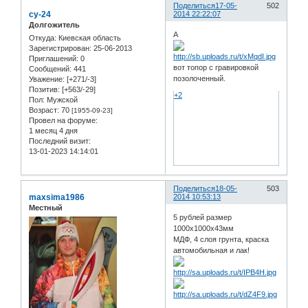
Поделиться
17-05-
502
су-24
2014 22:22:07
Долгожитель
А
Откуда:
Киевская область
Зарегистрирован
: 25-06-2013
Приглашений:
0
вот топор с гравировкой
Сообщений:
441
позолоченный.
Уважение:
[+271/-3]
Позитив:
[+563/-29]
+2
Пол:
Мужской
Возраст:
70
[1955-09-23]
Провел на форуме:
1 месяц 4 дня
Последний визит:
13-01-2023 14:14:01
Поделиться
18-05-
503
maxsima1986
2014 10:53:13
Местный
5 рублей размер
1000х1000х43мм
МДФ, 4 слоя грунта, краска
автомобильная и лак!