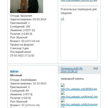
Я использую переводчик для
общения.
Откуда:
Бразилия
+3
Зарегистрирован
: 03-03-2014
Приглашений:
1
Сообщений:
150
Уважение:
[+337/-11]
Позитив:
[+140/-0]
Пол:
Мужской
Возраст:
53
[1972-08-18]
Провел на форуме:
2 месяца 3 дня
Последний визит:
23-02-2022 17:11:02
Поделиться
30-05-
542
ildirim
2014 10:38:13
Местный
природный камень
Откуда:
Азербайджан
Зарегистрирован
: 12-12-2013
Приглашений:
0
Сообщений:
84
Уважение:
[+97/-3]
Позитив:
[+10/-0]
Пол:
Мужской
Возраст:
47
[1979-01-26]