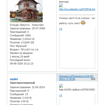
вектора:
Ученье свет! А не ученье - на
работу чуть свет!
Откуда:
Иркутск - Хомутово
Зарегистрирован
: 29-07-2009
+3
Приглашений:
0
Сообщений:
1656
Уважение:
[+1612/-4]
Позитив:
[+1204/-25]
Пол:
Мужской
Возраст:
59
[1967-04-13]
Провел на форуме:
1 месяц 19 дней
Последний визит:
09-06-2026 16:11:13
Перевести
Поделиться
19-05-
nadiel
2014 17:25:55
508
Заинтересованный
Зарегистрирован
: 11-05-2014
Приглашений:
0
Сообщений:
13
+1
Уважение:
[+14/-0]
Позитив:
[+0/-0]
Провел на форуме: