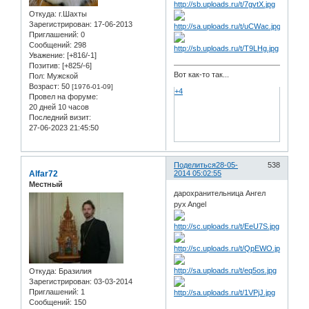
Откуда:
г.Шахты
Зарегистрирован
: 17-06-2013
Приглашений:
0
Сообщений:
298
Уважение:
[+816/-1]
Позитив:
[+825/-6]
Вот как-то так...
Пол:
Мужской
Возраст:
50
[1976-01-09]
+4
Провел на форуме:
20 дней 10 часов
Последний визит:
27-06-2023 21:45:50
Поделиться
28-05-
538
Alfar72
2014 05:02:55
Местный
дарохранительница Ангел
pyx Angel
Откуда:
Бразилия
Зарегистрирован
: 03-03-2014
Приглашений:
1
Сообщений:
150