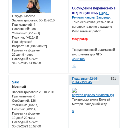
Обсуждение перенесено в
отдельную тему
Сюда -
Откуда:
Москва
Религия.Каноны.Заповеди.
Зарегистрирован
: 06-11-2010
Тема серьезная ,есть о чем
Приглашений:
4
поговорить,но не в разделе
Сообщений:
288
Фото готовых работ
Уважение:
[+517/-1]
Позитив:
[+615/-1]
модератор
Пол:
Мужской
Возраст:
58
[1968-08-02]
Твердосплавный и алмазный
Провел на форуме:
инструмент для ЧПУ
22 дня 9 часов
Последний визит:
3dArtTool
31-05-2015 14:04:58
+1
Поделиться
22-05-
521
Said
2014 21:21:45
Местный
Зарегистрирован
: 23-10-2011
Приглашений:
0
Тихвинская икона Божьей
Сообщений:
126
Матери. Канадский кедр.
Уважение:
[+55/-4]
Позитив:
[+89/-4]
0
Провел на форуме:
12 дней 22 часа
Последний визит:
30-05-2023 15:57:00