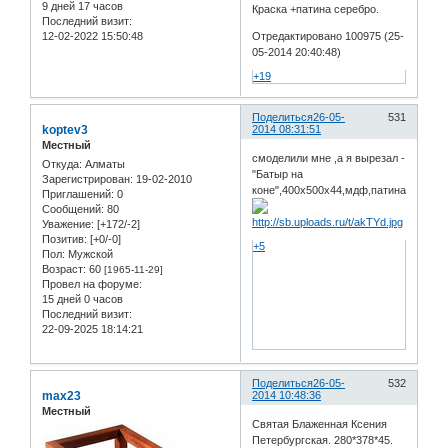
9 дней 17 часов
Краска +патина серебро.
Последний визит:
12-02-2022 15:50:48
Отредактировано 100975 (25-
05-2014 20:40:48)
+19
Поделиться
26-05-
531
koptev3
2014 08:31:51
Местный
смоделили мне ,а я вырезал -
Откуда:
Алматы
"Батыр на
Зарегистрирован
: 19-02-2010
коне",400х500х44,мдф,патина,лак
Приглашений:
0
Сообщений:
80
Уважение:
[+172/-2]
Позитив:
[+0/-0]
+5
Пол:
Мужской
Возраст:
60
[1965-11-29]
Провел на форуме:
15 дней 0 часов
Последний визит:
22-09-2025 18:14:21
Поделиться
26-05-
532
max23
2014 10:48:36
Местный
Святая Блаженная Ксения
Петербургская. 280*378*45.