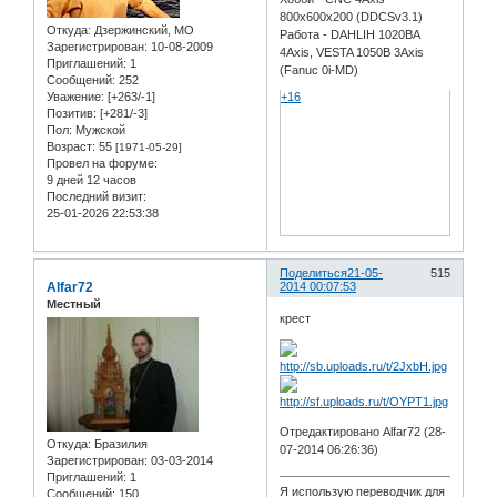
800x600x200 (DDCSv3.1)
Откуда:
Дзержинский, МО
Работа - DAHLIH 1020BA
Зарегистрирован
: 10-08-2009
4Axis, VESTA 1050B 3Axis
Приглашений:
1
(Fanuc 0i-MD)
Сообщений:
252
Уважение:
[+263/-1]
+16
Позитив:
[+281/-3]
Пол:
Мужской
Возраст:
55
[1971-05-29]
Провел на форуме:
9 дней 12 часов
Последний визит:
25-01-2026 22:53:38
Поделиться
21-05-
515
Alfar72
2014 00:07:53
Местный
крест
Отредактировано Alfar72 (28-
Откуда:
Бразилия
07-2014 06:26:36)
Зарегистрирован
: 03-03-2014
Приглашений:
1
Я использую переводчик для
Сообщений:
150