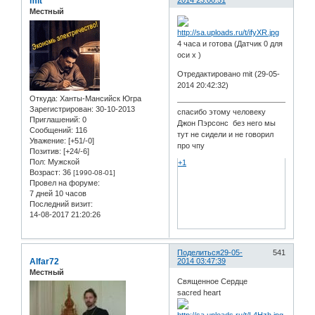
mit
2014 23:00:51
Местный
4 часа и готова (Датчик 0 для
оси х )
Отредактировано mit (29-05-
2014 20:42:32)
Откуда:
Ханты-Мансийск Югра
Зарегистрирован
: 30-10-2013
спасибо этому человеку
Приглашений:
0
Джон Пэрсонс без него мы
Сообщений:
116
тут не сидели и не говорил
Уважение:
[+51/-0]
про чпу
Позитив:
[+24/-6]
Пол:
Мужской
+1
Возраст:
36
[1990-08-01]
Провел на форуме:
7 дней 10 часов
Последний визит:
14-08-2017 21:20:26
Поделиться
29-05-
541
Alfar72
2014 03:47:39
Местный
Священное Сердце
sacred heart