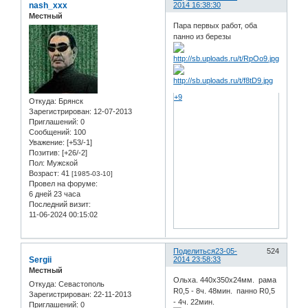
nash_xxx
2014 16:38:30
Местный
Пара первых работ, оба
панно из березы
+9
Откуда:
Брянск
Зарегистрирован
: 12-07-2013
Приглашений:
0
Сообщений:
100
Уважение:
[+53/-1]
Позитив:
[+26/-2]
Пол:
Мужской
Возраст:
41
[1985-03-10]
Провел на форуме:
6 дней 23 часа
Последний визит:
11-06-2024 00:15:02
Поделиться
23-05-
524
Sergii
2014 23:58:33
Местный
Ольха. 440х350х24мм. рама
Откуда:
Севастополь
R0,5 - 8ч. 48мин. панно R0,5
Зарегистрирован
: 22-11-2013
- 4ч. 22мин.
Приглашений:
0