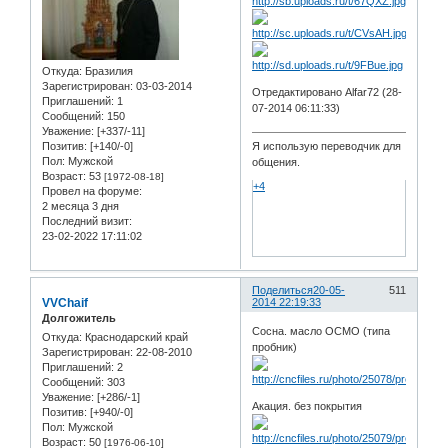
Откуда:
Бразилия
Зарегистрирован
: 03-03-2014
Отредактировано Alfar72 (28-
Приглашений:
1
07-2014 06:11:33)
Сообщений:
150
Уважение:
[+337/-11]
Позитив:
[+140/-0]
Я использую переводчик для
Пол:
Мужской
общения.
Возраст:
53
[1972-08-18]
+4
Провел на форуме:
2 месяца 3 дня
Последний визит:
23-02-2022 17:11:02
Поделиться
20-05-
511
VVChaif
2014 22:19:33
Долгожитель
Сосна. масло ОСМО (типа
Откуда:
Краснодарский край
пробник)
Зарегистрирован
: 22-08-2010
Приглашений:
2
Сообщений:
303
Уважение:
[+286/-1]
Акация. без покрытия
Позитив:
[+940/-0]
Пол:
Мужской
Возраст:
50
[1976-06-10]