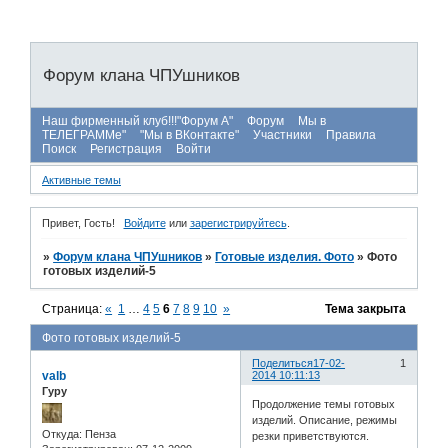
Форум клана ЧПУшников
Наш фирменный клуб!!!"Форум А"
Форум
Мы в
ТЕЛЕГРАММе"
"Мы в ВКонтакте"
Участники
Правила
Поиск
Регистрация
Войти
Активные темы
Привет, Гость!
Войдите
или
зарегистрируйтесь
.
»
Форум клана ЧПУшников
»
Готовые изделия. Фото
»
Фото
готовых изделий-5
Страница:
«
1
…
4
5
6
7
8
9
10
»
Тема закрыта
Фото готовых изделий-5
Поделиться
17-02-
1
valb
2014 10:11:13
Гуру
Продолжение темы готовых
изделий. Описание, режимы
Откуда:
Пенза
резки приветствуются.