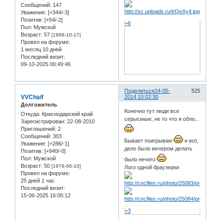
Сообщений:
147
Уважение:
[+344/-3]
Позитив:
[+54/-2]
+6
Пол:
Мужской
Возраст:
57
[1968-10-17]
Провел на форуме:
1 месяц 10 дней
Последний визит:
09-10-2025 00:49:46
Поделиться
24-05-
525
VVChaif
2014 10:02:30
Долгожитель
Конечно тут люди все
Откуда:
Краснодарский край
серьезные, не то что я обло...
Зарегистрирован
: 22-08-2010
Приглашений:
2
Сообщений:
303
Бывает поигрываю
и вот,
Уважение:
[+286/-1]
дело было вечером делать
Позитив:
[+940/-0]
Пол:
Мужской
было нечего
Возраст:
50
[1976-06-10]
Лого одной браузерки
Провел на форуме:
25 дней 1 час
Последний визит:
15-06-2025 16:05:12
+3