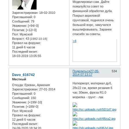
Моделировал сам. Дайте
пожалуйста совет по
финишной обработке дуба.
Зарегистрирован
: 18-02-2010
Покрыл акриловой
Приглашений:
0
грунтовкой, поднялся очень
Сообщений:
79
большой ворс, замучился
Уважение:
[+94/-0]
вышлифовывать. Заранее
Позитив:
[+12/-0]
спасибо за советы.
Пол:
Мужской
Возраст:
43
[1982-10-16]
+4
Провел на форуме:
11 дней 6 часов
Последний визит:
18-03-2019 13:05:55
Поделиться
27-05-
534
Davo_616742
2014 07:13:17
Местный
Натюрморт, материал дуб,
Откуда:
Ереван, Армения
28x22 см, время резания 6
Зарегистрирован
: 27-01-2014
час 30мин, фреза R1.0
Приглашений:
0
морилка - грунт - лак
Сообщений:
150
Уважение:
[+199/-10]
Позитив:
[+189/-0]
Пол:
Мужской
Провел на форуме:
12 дней 6 часов
Последний визит:
24-09-2020 18:34:20