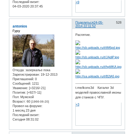
Последний визит:
+9
04-03-2020 20:37:45
Поделиться
24-05-
528
antonios
2014 22:11:52
Гуру
Распятие.
Откуда:
зазеркалье пока
Зарегистрирован
: 19-12-2013
Приглашений:
0
Сообщений:
1211
t.me/ikons3d Каталог 3d
Уважение:
[+3216/-21]
Позитив:
[+927/-11]
моделей православной иконы
Пол:
Мужской
для станков с ЧПУ.
Возраст:
60
[1966-06-20]
+3
Провел на форуме:
1 месяц 23 дня
Последний визит:
Сегодня 08:31:02