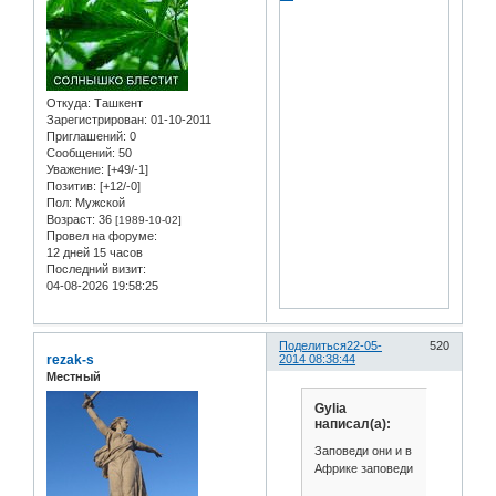
Откуда:
Ташкент
Зарегистрирован
: 01-10-2011
Приглашений:
0
Сообщений:
50
Уважение:
[+49/-1]
Позитив:
[+12/-0]
Пол:
Мужской
Возраст:
36
[1989-10-02]
Провел на форуме:
12 дней 15 часов
Последний визит:
04-08-2026 19:58:25
Поделиться
22-05-
520
rezak-s
2014 08:38:44
Местный
Gylia
написал(а):
Заповеди они и в
Африке заповеди