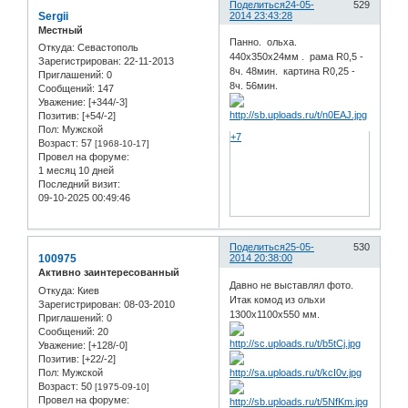
Поделиться
24-05-
529
Sergii
2014 23:43:28
Местный
Панно. ольха.
Откуда:
Севастополь
440х350х24мм . рама R0,5 -
Зарегистрирован
: 22-11-2013
8ч. 48мин. картина R0,25 -
Приглашений:
0
8ч. 56мин.
Сообщений:
147
Уважение:
[+344/-3]
Позитив:
[+54/-2]
Пол:
Мужской
+7
Возраст:
57
[1968-10-17]
Провел на форуме:
1 месяц 10 дней
Последний визит:
09-10-2025 00:49:46
Поделиться
25-05-
530
100975
2014 20:38:00
Активно заинтересованный
Давно не выставлял фото.
Откуда:
Киев
Итак комод из ольхи
Зарегистрирован
: 08-03-2010
1300х1100х550 мм.
Приглашений:
0
Сообщений:
20
Уважение:
[+128/-0]
Позитив:
[+22/-2]
Пол:
Мужской
Возраст:
50
[1975-09-10]
Провел на форуме: