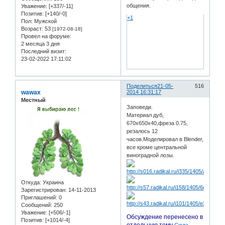
общения.
Уважение:
[+337/-11]
Позитив:
[+140/-0]
+1
Пол:
Мужской
Возраст:
53
[1972-08-18]
Провел на форуме:
2 месяца 3 дня
Последний визит:
23-02-2022 17:11:02
Поделиться
21-05-
516
wawax
2014 16:31:17
Местный
Заповеди.
Материал дуб,
670х650х40,фреза 0.75,
резалось 12
часов.Моделировал в Blender,
все кроме центральной
виноградной лозы.
Откуда:
Украина
Зарегистрирован
: 14-11-2013
Приглашений:
0
Сообщений:
250
Уважение:
[+506/-1]
Обсуждение перенесено в
Позитив:
[+1014/-4]
отдельную тему
Сюда -