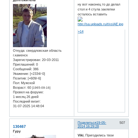
Долгожитель
ну вот наконец то до делал
стол и 4 стула заклепки
осталось вставить
+14
Откуда:
свердловская область
г.каменск
Зарегистрирован
: 20-03-2011
Приглашений:
0
Сообщений:
386
Уважение:
[+2334/-0]
Позитив:
[+609/-6]
Пол:
Мужской
Возраст:
60
[1965-09-16]
Провел на форуме:
1 месяц 26 дней
Последний визит:
31-07-2025 14:48:04
Поделиться
19-05-
507
130467
2014 16:29:28
Гуру
Viki
, Пригодились твои