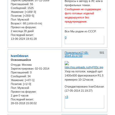
Зарегистрирован
: 07-12-2009
Вопросы к автору в ЛС или в
Приглашений:
55
профильных темах.
Сообщений:
1525
Сообщения не содержащее
Уважение:
[+169/-3]
фото готовых изделий
Позитив:
[+293/-5]
модерируются без
Пол:
Мужской
предупреждения.
Возраст:
68
[1958-05-04]
Провел на форуме:
2 месяца 28 дней
Все Мы родом из СССР.
Последний визит:
0
13-06-2024 19:41:28
Поделиться
17-05-
501
IvanOduvan
2014 21:17:03
Освоившийся
Откуда:
Москва
Зарегистрирован
: 02-01-2014
Узор на потолок. каждый щит
Приглашений:
0
1400х600 фрезеровался R1.5
Сообщений:
34
примерно 10-12часов
Уважение:
[+47/-1]
Позитив:
[+1/-0]
Отредактировано IvanOduvan
Пол:
Мужской
(17-05-2014 21:19:27)
Провел на форуме:
2 дня 0 часов
+3
Последний визит:
28-03-2018 15:00:02