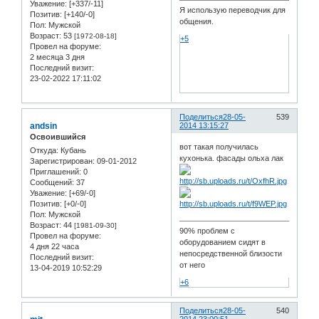
Уважение:
[+337/-11]
Я использую переводчик для
Позитив:
[+140/-0]
общения.
Пол:
Мужской
Возраст:
53
[1972-08-18]
+5
Провел на форуме:
2 месяца 3 дня
Последний визит:
23-02-2022 17:11:02
Поделиться
28-05-
539
andsin
2014 13:15:27
Освоившийся
вот такая получилась
Откуда:
Кубань
кухонька. фасады ольха лак
Зарегистрирован
: 09-01-2012
Приглашений:
0
Сообщений:
37
Уважение:
[+69/-0]
Позитив:
[+0/-0]
Пол:
Мужской
Возраст:
44
[1981-09-30]
90% проблем с
Провел на форуме:
оборудованием сидят в
4 дня 22 часа
непосредственной близости
Последний визит:
от него
13-04-2019 10:52:29
+6
Поделиться
28-05-
540