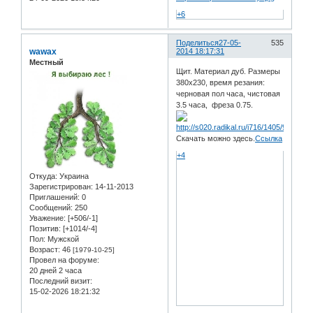
+6
Поделиться
27-05-
535
wawax
2014 18:17:31
Местный
Щит. Материал дуб. Размеры
380х230, время резания:
черновая пол часа, чистовая
3.5 часа, фреза 0.75.
Скачать можно здесь.
Ссылка
+4
Откуда:
Украина
Зарегистрирован
: 14-11-2013
Приглашений:
0
Сообщений:
250
Уважение:
[+506/-1]
Позитив:
[+1014/-4]
Пол:
Мужской
Возраст:
46
[1979-10-25]
Провел на форуме:
20 дней 2 часа
Последний визит:
15-02-2026 18:21:32