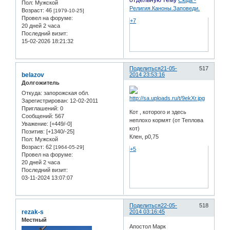
Пол:
Мужской
Религия.Каноны.Заповеди.
Возраст:
46
[1979-10-25]
Провел на форуме:
+7
20 дней 2 часа
Последний визит:
15-02-2026 18:21:32
Поделиться
21-05-
517
belazov
2014 23:53:16
Долгожитель
Откуда:
запорожская обл.
Зарегистрирован
: 12-02-2011
Приглашений:
0
Кот , которого и здесь
Сообщений:
567
неплохо кормят (от Теплова
Уважение:
[+449/-0]
кот)
Позитив:
[+1340/-25]
Клен, р0,75
Пол:
Мужской
Возраст:
62
[1964-05-29]
+5
Провел на форуме:
20 дней 2 часа
Последний визит:
03-11-2024 13:07:07
Поделиться
22-05-
518
rezak-s
2014 03:16:45
Местный
Апостол Марк