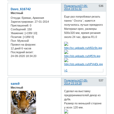
Поделиться
27-05-
536
Davo_616742
2014 19:51:32
Местный
Еще раз попробовал резать
Откуда:
Ереван, Армения
панно ' Охота ', кажется
Зарегистрирован
: 27-01-2014
получилось лучше преждного
Приглашений:
0
Материал орех, размеры
Сообщений:
150
500х320 мм, время резания
Уважение:
[+199/-10]
около 24 час, фреза R1.0
Позитив:
[+189/-0]
Пол:
Мужской
Провел на форуме:
12 дней 6 часов
Последний визит:
24-09-2020 18:34:20
+1
Поделиться
27-05-
537
sans9
2014 23:19:28
Местный
Сделал на выставку
предпринимателей декор из
дуба.
Размер по меньшей стороне
у всех 120 мм.