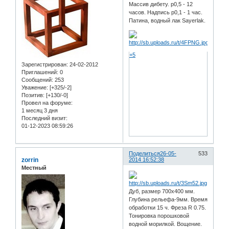
Массив дибету. р0,5 - 12
часов. Надпись р0,1 - 1 час.
Патина, водный лак Sayerlak.
+5
Зарегистрирован
: 24-02-2012
Приглашений:
0
Сообщений:
253
Уважение:
[+325/-2]
Позитив:
[+130/-0]
Провел на форуме:
1 месяц 3 дня
Последний визит:
01-12-2023 08:59:26
Поделиться
26-05-
533
zorrin
2014 16:52:38
Местный
Дуб, размер 700х400 мм.
Глубина рельефа-9мм. Время
обработки 15 ч. Фреза R 0.75.
Тонировка порошковой
водной морилкой. Вощение.