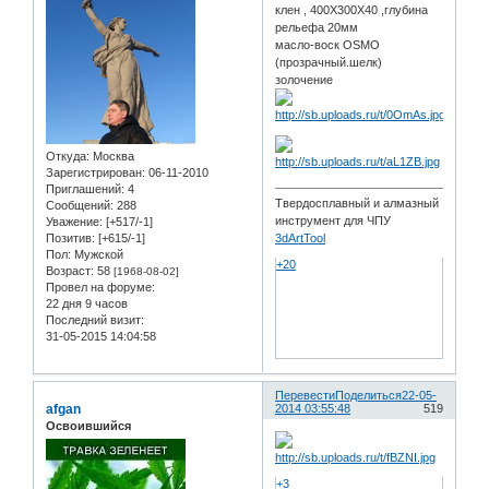
клен , 400Х300Х40 ,глубина
рельефа 20мм
масло-воск OSMO
(прозрачный.шелк)
золочение
Откуда:
Москва
Зарегистрирован
: 06-11-2010
Приглашений:
4
Твердосплавный и алмазный
Сообщений:
288
инструмент для ЧПУ
Уважение:
[+517/-1]
Позитив:
[+615/-1]
3dArtTool
Пол:
Мужской
+20
Возраст:
58
[1968-08-02]
Провел на форуме:
22 дня 9 часов
Последний визит:
31-05-2015 14:04:58
Перевести
Поделиться
22-05-
afgan
2014 03:55:48
519
Освоившийся
+3