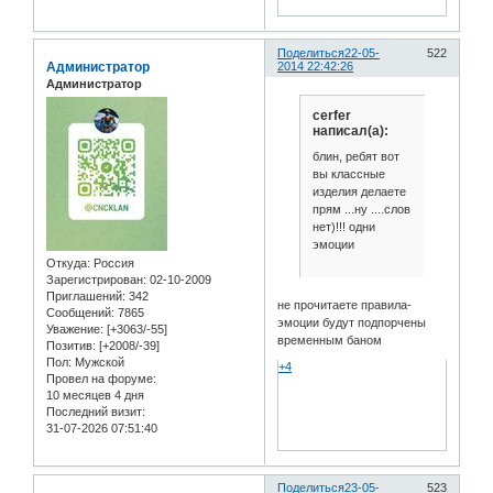
Поделиться
22-05-
522
Администратор
2014 22:42:26
Администратор
cerfer
написал(а):
блин, ребят вот
вы классные
изделия делаете
прям ...ну ....слов
нет)!!! одни
эмоции
Откуда:
Россия
Зарегистрирован
: 02-10-2009
Приглашений:
342
не прочитаете правила-
Сообщений:
7865
эмоции будут подпорчены
Уважение:
[+3063/-55]
временным баном
Позитив:
[+2008/-39]
Пол:
Мужской
+4
Провел на форуме:
10 месяцев 4 дня
Последний визит:
31-07-2026 07:51:40
Поделиться
23-05-
523