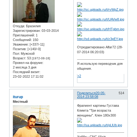
Откуда:
Бразилия
Зарегистрирован
: 03-03-2014
Приглашений:
1
Сообщений:
150
Уважение:
[+337/-11]
Отредактировано Alfar72 (28-
Позитив:
[+140/-0]
07-2014 06:20:03)
Пол:
Мужской
Возраст:
53
[1972-08-18]
Провел на форуме:
Я использую переводчик для
2 месяца 3 дня
общения.
Последний визит:
+2
23-02-2022 17:11:02
Поделиться
20-05-
514
iturup
2014 23:58:08
Местный
Фрагмент картины Густава
Климта "Три возраста
женщины". Клен 180х300
Хобби - CNC 4Axis