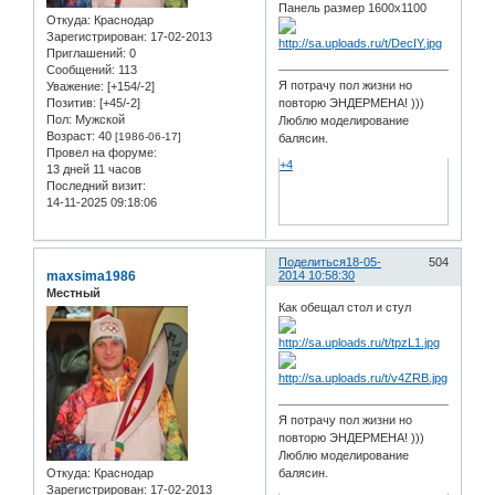
Панель размер 1600х1100
Откуда:
Краснодар
Зарегистрирован
: 17-02-2013
Приглашений:
0
Сообщений:
113
Я потрачу пол жизни но
Уважение:
[+154/-2]
Позитив:
[+45/-2]
повторю ЭНДЕРМЕНА! )))
Пол:
Мужской
Люблю моделирование
Возраст:
40
[1986-06-17]
балясин.
Провел на форуме:
+4
13 дней 11 часов
Последний визит:
14-11-2025 09:18:06
Поделиться
18-05-
504
maxsima1986
2014 10:58:30
Местный
Как обещал стол и стул
Я потрачу пол жизни но
повторю ЭНДЕРМЕНА! )))
Люблю моделирование
Откуда:
Краснодар
балясин.
Зарегистрирован
: 17-02-2013