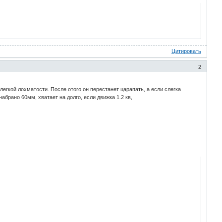
Цитировать
2
егкой лохматости. После отого он перестанет царапать, а если слегка
абрано 60мм, хватает на долго, если движка 1.2 кв,