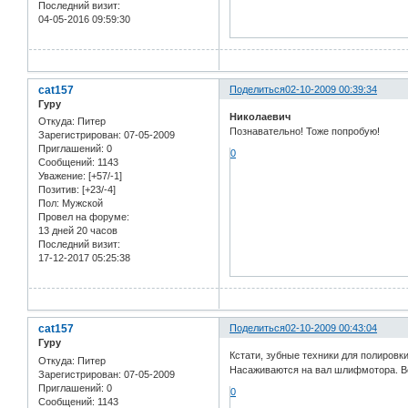
Последний визит:
04-05-2016 09:59:30
cat157
Поделиться
02-10-2009 00:39:34
Гуру
Николаевич
Откуда:
Питер
Познавательно! Тоже попробую!
Зарегистрирован
: 07-05-2009
Приглашений:
0
0
Сообщений:
1143
Уважение:
[+57/-1]
Позитив:
[+23/-4]
Пол:
Мужской
Провел на форуме:
13 дней 20 часов
Последний визит:
17-12-2017 05:25:38
cat157
Поделиться
02-10-2009 00:43:04
Гуру
Кстати, зубные техники для полиров
Откуда:
Питер
Насаживаются на вал шлифмотора. В
Зарегистрирован
: 07-05-2009
Приглашений:
0
0
Сообщений:
1143