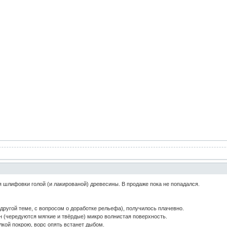
я шлифовки голой (и лакированой) древесины. В продаже пока не попадался.
 другой теме, с вопросом о доработке рельефа), получилось плачевно.
он (чередуются мягкие и твёрдые) микро волнистая поверхность.
кой покрою, ворс опять встанет дыбом.