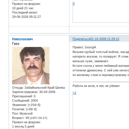
0
Провел на форуме:
10 дней 21 час
Последний визит:
29-06-2026 09:11:27
Николаевич
Поделиться
01-10-2009 21:29:12
Гуру
Привет, Georgi4.
Возьми грубый толстый войлок, насад
натереть воском, то полирует. Я этим
меньше хуже, зажимает.
Кстати сосна у меня любимый матери
оттенком древесину. С ней уже ниче
по мелкому слою и перламутровому от
Работа не волк, в лес не убежит
Откуда:
Забайкальский Край Шилка
Зарегистрирован
: 30-04-2009
+2
Приглашений:
0
Сообщений:
2004
Уважение:
[+154/-6]
Позитив:
[+39/-0]
Пол:
Мужской
Возраст:
69
[1957-06-27]
Провел на форуме:
1 месяц 5 дней