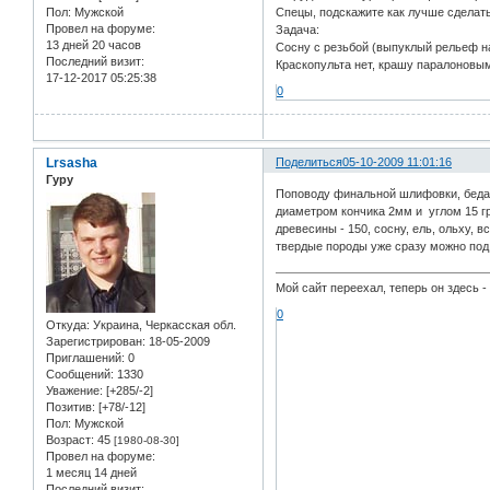
Пол:
Мужской
Спецы, подскажите как лучше сделать
Провел на форуме:
Задача:
13 дней 20 часов
Сосну с резьбой (выпуклый рельеф на
Последний визит:
Краскопульта нет, крашу паралоновы
17-12-2017 05:25:38
0
Lrsasha
Поделиться
05-10-2009 11:01:16
Гуру
Поповоду финальной шлифовки, беда в 
диаметром кончика 2мм и углом 15 гр
древесины - 150, сосну, ель, ольху, 
твердые породы уже сразу можно под л
Мой сайт переехал, теперь он здесь 
0
Откуда:
Украина, Черкасская обл.
Зарегистрирован
: 18-05-2009
Приглашений:
0
Сообщений:
1330
Уважение:
[+285/-2]
Позитив:
[+78/-12]
Пол:
Мужской
Возраст:
45
[1980-08-30]
Провел на форуме:
1 месяц 14 дней
Последний визит: