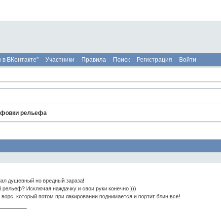
 в ВКонтакте"
Участники
Правила
Поиск
Регистрация
Войти
фовки рельефа
иал душевный но вредный зараза!
й рельеф? Исключая наждачку и свои руки конечно )))
ворс, который потом при лакировании поднимается и портит блин все!