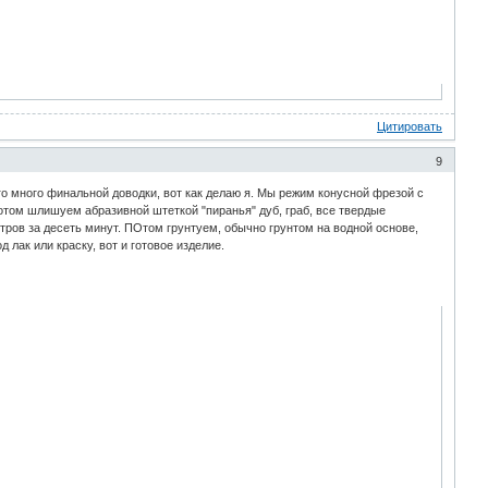
Цитировать
9
ого много финальной доводки, вот как делаю я. Мы режим конусной фрезой с
потом шлишуем абразивной штеткой "пиранья" дуб, граб, все твердые
етров за десеть минут. ПОтом грунтуем, обычно грунтом на водной основе,
 лак или краску, вот и готовое изделие.