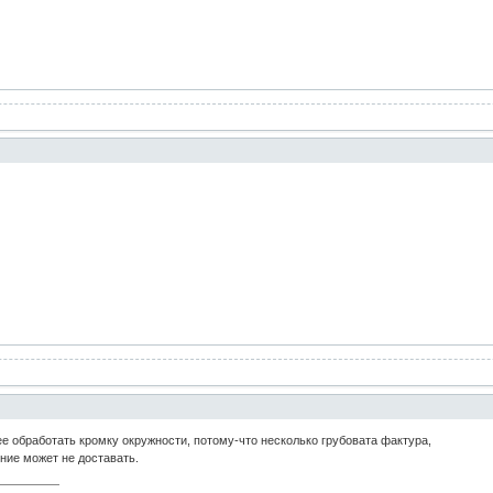
ее обработать кромку окружности, потому-что несколько грубовата фактура,
ние может не доставать.