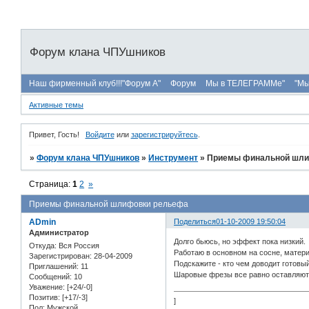
Форум клана ЧПУшников
Наш фирменный клуб!!!"Форум А"
Форум
Мы в ТЕЛЕГРАММе"
"Мы
Активные темы
Привет, Гость!
Войдите
или
зарегистрируйтесь
.
»
Форум клана ЧПУшников
»
Инструмент
»
Приемы финальной шли
Страница:
1
2
»
Приемы финальной шлифовки рельефа
ADmin
Поделиться
01-10-2009 19:50:04
Администратор
Долго бьюсь, но эффект пока низкий.
Откуда:
Вся Россия
Работаю в основном на сосне, матер
Зарегистрирован
: 28-04-2009
Подскажите - кто чем доводит готовы
Приглашений:
11
Шаровые фрезы все равно оставляют 
Сообщений:
10
Уважение:
[+24/-0]
Позитив:
[+17/-3]
]
Пол:
Мужской