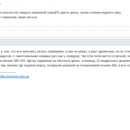
.
 плоскости) покрыть морилкой (какой?) цвета ореха, затем слоями водного лака.
м тампоном, реже кистью.
том, что все кинулись резать граверами, а они не режут, а рвут древесину, из-за эт
адусов, с тангетальными ножами (рез как у свердла). Чистота получается отличной, 
все мягкие 280-320. Щетку надеваем на обычную дрель, и вперед, 10 квадратных децем
ак, мягкие где подняло ворсу, полируем шкуркой на полороновой основе 400, и все под
-
http://reznoe.com.ua