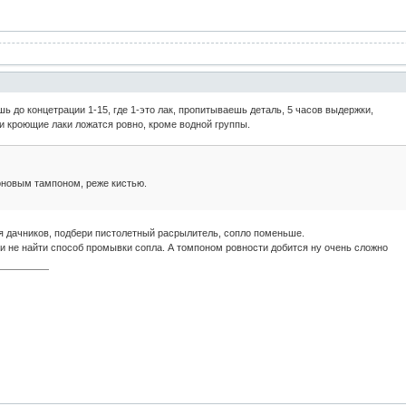
ь до концетрации 1-15, где 1-это лак, пропитываешь деталь, 5 часов выдержки,
и кроющие лаки ложатся ровно, кроме водной группы.
оновым тампоном, реже кистью.
ля дачников, подбери пистолетный расрылитель, сопло поменьше.
ли не найти способ промывки сопла. А томпоном ровности добится ну очень сложно