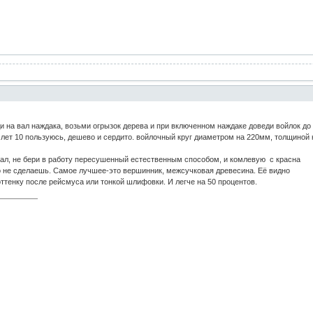
и на вал наждака, возьми огрызок дерева и при включенном наждаке доведи войлок до л
 лет 10 пользуюсь, дешево и сердито. войлочный круг диаметром на 220мм, толщиной н
ал, не бери в работу пересушенный естественным способом, и комлевую с красна
го не сделаешь. Самое лучшее-это вершинник, межсучковая древесина. Её видно
тенку после рейсмуса или тонкой шлифовки. И легче на 50 процентов.