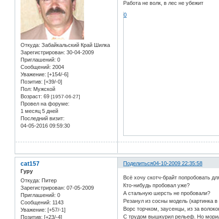
Работа не волк, в лес не убежит
0
Откуда:
Забайкальский Край Шилка
Зарегистрирован
: 30-04-2009
Приглашений:
0
Сообщений:
2004
Уважение:
[+154/-6]
Позитив:
[+39/-0]
Пол:
Мужской
Возраст:
69
[1957-06-27]
Провел на форуме:
1 месяц 5 дней
Последний визит:
04-05-2016 09:59:30
cat157
Поделиться
04-10-2009 22:35:58
Гуру
Всё хочу скотч-брайт попробовать дл
Откуда:
Питер
Кто-нибудь пробовал уже?
Зарегистрирован
: 07-05-2009
А стальную шерсть не пробовали?
Приглашений:
0
Резанул из сосны модель (картинка в
Сообщений:
1143
Ворс торчком, заусенцы, из за волок
Уважение:
[+57/-1]
С трудом вышкурил рельеф. Но морил
Позитив:
[+23/-4]