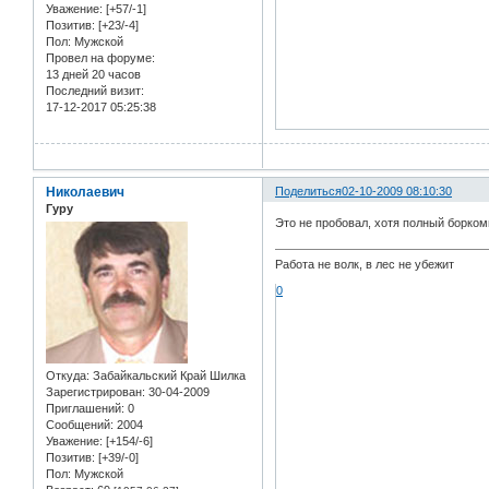
Уважение:
[+57/-1]
Позитив:
[+23/-4]
Пол:
Мужской
Провел на форуме:
13 дней 20 часов
Последний визит:
17-12-2017 05:25:38
Николаевич
Поделиться
02-10-2009 08:10:30
Гуру
Это не пробовал, хотя полный борком
Работа не волк, в лес не убежит
0
Откуда:
Забайкальский Край Шилка
Зарегистрирован
: 30-04-2009
Приглашений:
0
Сообщений:
2004
Уважение:
[+154/-6]
Позитив:
[+39/-0]
Пол:
Мужской