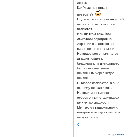
дороже.
Как Урал на портал
повесить?
Под мастерской уже штук 5-6
пылесосов всех мастей
валяются.
Или щеткам каюк или
двигатели перегретые.
Хороший пылеотсос все
равно ничего не заменит.
На видео все в пыли, это я
два дня торцевал,
брашировал и шлифовал с
бытовым самсунгом
циклонным через ведро
циклон.
Пылесос баловство, а в -25
вытяжку не включишь.
На практически всех
современных стационарах
регулятор мощности.
Мечтаю о стационарном с
возвратом воздуха зимой и
наружу летом.
0
Цитировать