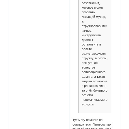
разряжения,
которое может
оторвать
лежащий мусор,
а
стружкосборники
из-под
инструмента
должны
остановить в
полёте
разлетающуюся
стружку, а потом
втянуть её
вовнутрь
аспирационного
шланга, а такая
задача возможна
к решению лишь
за счёт большого
объёма
перекачиваемого
воздуха.
Тут могу немного не
согласиться! Пылесос как