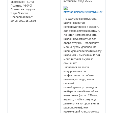
китайский, вход 75 мм.
Уважение:
[+31/-0]
Позитив:
[+80/-0]
Провел на форуме:
3 дня 9 часов
Последний визит:
По задумке конструктора,
20-08-2021 15:18:03
циклон крепится
непосредственно к ёмкости
для сбора стружки винтами.
Хочется немного поднять
циклон над ёмкостью для
сбора стружки. Реализовать
можно путём добавления
цилиндрической части между
циклоном и ёмкостью. И вот
меня терзают смутные
сомнения:
- повлияет ли такая
модернизация на
эффективность работы
циклона, если да, то как
сильно?
- какой диаметр цилиндра
выбирать - наибольший из
возможных (около 170 мм,
видимо, чтобы сразу под
диаметр, на котором винты
расположены), или
наименьший из возможных