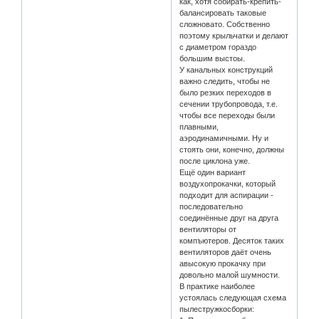
как, хотя собирать-крепить-
балансировать таковые
сложновато. Собственно
поэтому крыльчатки и делают
с диаметром гораздо
большим выстоы.
У канальных конструкций
важно следить, чтобы не
было резких переходов в
сечении трубопровода, т.е.
чтобы все переходы были
плавными,
аэродинамичными. Ну и
стоять они, конечно, должны
после циклона уже.
Ещё один вариант
воздухопрокачки, который
подходит для аспирации -
последовательно
соединённые друг на друга
вентиляторы от
компъютеров. Десяток таких
вентиляторов даёт очень
авысокую прокачку при
довольно малой шумности.
В практике наиболее
устоялась следующая схема
пылестружкосборки: