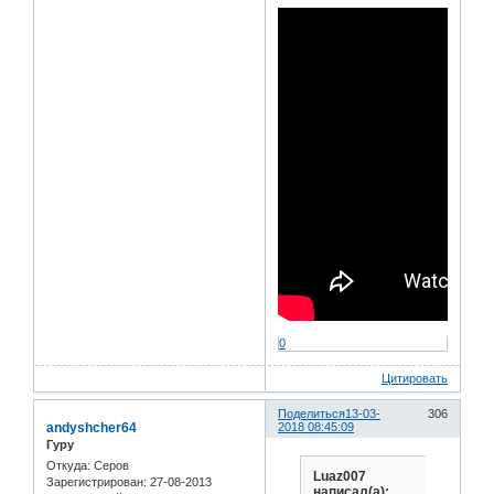
0
Цитировать
Поделиться
13-03-
306
andyshcher64
2018 08:45:09
Гуру
Откуда:
Серов
Luaz007
Зарегистрирован
: 27-08-2013
написал(а):