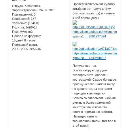
Местный
Провел эксперемент купил у
Откуда:
Хабаровск
китайцев вот такую штуку
Зарегистрирован
: 24-07-2013
(импилер кажется) и нужные
Приглашений:
0
к ней причиндалы
Сообщений:
137
Уважение:
[+34/-0]
Позитив:
[+20/-1]
Пол:
Мужской
https://item.taobao.com/item.htm?
Провел на форуме:
spm=a1 … 7891937024
15 дней 8 часов
Последний визит:
20-11-2025 01:56:46
https://item.taobao.com/item.htm?
spm=20 … 1349b0b107
Получилось так.
Все на скорую руку для
эксперемента. Доволен
кострукцией. Самое большое
приемущество - шланг нигде
не цепляется, за порталом
подходит к шпинделю.
Всю пыль засасыает. Сейчас
думаю о более грамотной
конструкции, а пока так
вполне нормально работет.
На видео пыль от
торцовочной пилы (там все в
этой пыли).