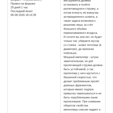
инструмента должны
Провел на форуме:
остановить в полёте
29 дней 1 час
разлетающуюся стружку, а
Последний визит:
потом втянуть её вовнутрь
06-08-2026 18:14:39
аспирационного шланга, а
такая задача возможна к
решению лишь за счёт
большого объёма
перекачиваемого воздуха.
И хотите вы или нет, но будет
только так: убираете мусор
со станка - шланг потолще (в
диаметре), да прокачки
побольше.
Мощный импеллер - штука
замечательная, но для
пролетающей стружки должна
быть устойчивой, а так
пропеллер у него крутится с
бешенной скоростью, что
делает проблемным пролёт
длинных фрагментов,
которые имеют подлую
привычку наматываться и не
быть порубленными оным
пропеллером. При снижении
оборотов свойства
импеллера совсем падают и