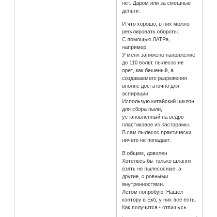
нет. Даром или за смешные
деньги.
И что хорошо, в них можно
регулировать обороты.
С помощью ЛАТРа,
например.
У меня занижено напряжение
до 110 вольт, пылесос не
орет, как бешеный, а
создаваемого разрежения
вполне достаточно для
аспирации.
Использую китайский циклон
для сбора пыли,
установленный на ведро
пластиковое из Касторамы.
В сам пылесос практически
ничего не попадает.
В общем, доволен.
Хотелось бы только шланги
взять не пылесосные, а
другие, с ровными
внутренностями.
Летом попробую. Нашел
контору в Екб, у них все есть.
Как получится - отпишусь.