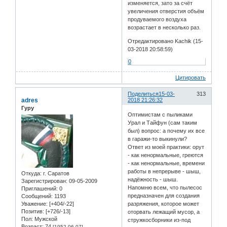
изменяется, зато за счёт
увеличения отверстия объём
продуваемого воздуха
возрастает в несколько раз.
Отредактировано Kachik (15-
03-2018 20:58:59)
0
Цитировать
Поделиться
15-03-
313
adres
2018 21:26:32
Гуру
Оптимистам с пыликами
Урал и Тайфун (сам таким
был) вопрос: а почему их все
в гаражи-то выкинули?
Ответ из моей практики: орут
- как ненормальные, греются
- как ненормальные, времени
работы в непрерыве - шыш,
Откуда:
г. Саратов
надёжность - шыш.
Зарегистрирован
: 09-05-2009
Напомню всем, что пылесос
Приглашений:
0
предназначен для создания
Сообщений:
1193
Уважение:
[+404/-22]
разряжения, которое может
Позитив:
[+726/-13]
оторвать лежащий мусор, а
Пол:
Мужской
стружкосборники из-под
Возраст:
74
[1952-06-07]