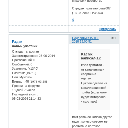
пиканье и повороты.
Отредактировано Luaz007
(13-03-2018 11:35:53)
0
Цитировать
Поделиться
15-03-
311
Радик
2018 13:00:51
новый участник
Откуда:
татарстан
Kachik
Зарегистрирован
: 27-06-2014
написал(а):
Приглашений:
0
Сообщений:
0
Взял двигатель
Уважение:
[+13/-0]
от канальника и
Позитив:
[+97/-0]
сварганил
Пол:
Мужской
улитку.
Возраст:
48
[1978-03-28]
Циклон сделал из
Провел на форуме:
канализационной
18 дней 7 часов
трубы (если кому
Последний визит:
будет интересно
05-03-2024 21:14:33
- сфоткаю)
Вам рабочее колесо другое
надо , колесо совсем не
расчитано на такое