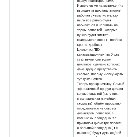
станут неинтересными.
Импеллер же на вытяжке (на
выходе) из циклона вполне
рабочая схема, но мелкая
пыль всё равно будет
набиваться и налипать на
торцы лопастей , которые
нужно будет чистить
(например с сосны - вообще
хрен отдерёшь).
Циклон из ПВХ
канализационных труб уже
стал неким символом
циклонов, сделано которых
даже трудно представить
сколько, посему и обсуждать
тут даже нечего.
Теперь про крылчатку. Самый
эффективный продув делают
концы лопастей (т.к. у них
максимальная линейная
скорость); объём прордувки
определяется не совсем
диаметром лопастей, а
больше их площадью, т.е
прималом диаметре лопасти
с большой площадью ( т.е.
высокие) будут дуть ещё ой