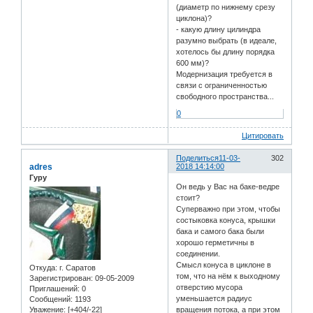
(диаметр по нижнему срезу
циклона)?
- какую длину цилиндра
разумно выбрать (в идеале,
хотелось бы длину порядка
600 мм)?
Модернизация требуется в
связи с ограниченностью
свободного пространства...
0
Цитировать
Поделиться
11-03-
302
adres
2018 14:14:00
Гуру
Он ведь у Вас на баке-ведре
стоит?
Суперважно при этом, чтобы
состыковка конуса, крышки
бака и самого бака были
хорошо герметичны в
соединении.
Смысл конуса в циклоне в
Откуда:
г. Саратов
том, что на нём к выходному
Зарегистрирован
: 09-05-2009
отверстию мусора
Приглашений:
0
уменьшается радиус
Сообщений:
1193
Уважение:
[+404/-22]
вращения потока, а при этом