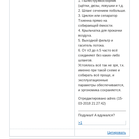
1. Пылестружкосборник
(щётки, дюзы, ловушки и т.д.
2. Шланг сечением побольше.
3. Циклон или сепаратор
Тхиенна прямо на
собирающей ёмкости.
4. Крыльчатка для прокачки
воздуха.
5. Выходной фильтр и
гаситель потока.
6. От п3 до п.5 часто всё
соединяют без каких-либо
шлангов.
Устоялось всё так не зря, т.к.
именно при такой схеме и
собирать всё проще, и
эксплуатационные
параметры обеспечиваются,
и эргономика сохраняется.
Отредактировано adres (15-
03-2018 21:27:42)
Подумал! А вдумался?
+1
Цитировать