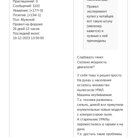
Приглашений:
0
Сообщений:
1102
Провел
Уважение:
[+177/-0]
эксперемент
Позитив:
[+134/-1]
купил у китайцев
Пол:
Мужской
вот такую штуку
Провел на форуме:
(импилер
26 дней 12 часов
кажется) и
Последний визит:
нужные к ней
19-12-2023 13:59:00
причиндалы
Слабовато тянет.
Сколько мощность
двигателя?
У себя тему я решил просто.
На руках у населения
осталось множество
пылесосов УРАЛ.
Машина неубиваемая.
Т.к. техника развилась
сильно, домой все прикупили
изумительные новые модели
с компрессором пыли.
А старенькие УРАЛы
переместились в гаражи и на
дачи.
Т.е. достать такие проблемы