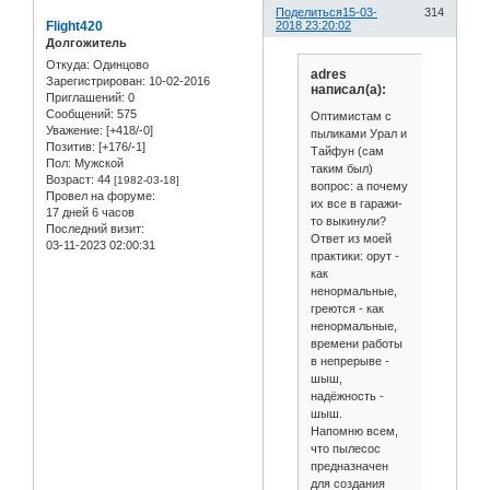
Поделиться
15-03-
314
Flight420
2018 23:20:02
Долгожитель
Откуда:
Одинцово
adres
Зарегистрирован
: 10-02-2016
написал(а):
Приглашений:
0
Сообщений:
575
Оптимистам с
Уважение:
[+418/-0]
пыликами Урал и
Позитив:
[+176/-1]
Тайфун (сам
Пол:
Мужской
таким был)
Возраст:
44
[1982-03-18]
вопрос: а почему
Провел на форуме:
их все в гаражи-
17 дней 6 часов
то выкинули?
Последний визит:
Ответ из моей
03-11-2023 02:00:31
практики: орут -
как
ненормальные,
греются - как
ненормальные,
времени работы
в непрерыве -
шыш,
надёжность -
шыш.
Напомню всем,
что пылесос
предназначен
для создания