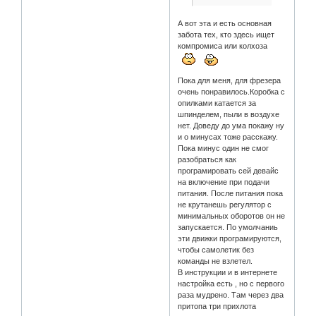
А вот эта и есть основная
забота тех, кто здесь ищет
компромиса или колхоза
Пока для меня, для фрезера
очень понравилось.Коробка с
опилками катается за
шпинделем, пыли в воздухе
нет. Доведу до ума покажу ну
и о минусах тоже расскажу.
Пока минус один не смог
разобраться как
програмировать сей девайс
на включение при подачи
питания. После питания пока
не крутанешь регулятор с
минимальных оборотов он не
запускается. По умолчаниь
эти движки програмируются,
чтобы самолетик без
команды не взлетел.
В инструкции и в интернете
настройка есть , но с первого
раза мудрено. Там через два
притопа три прихлота