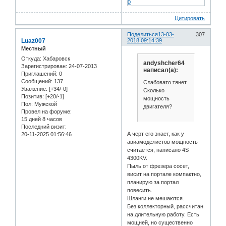
0
Цитировать
Поделиться
13-03-
307
Luaz007
2018 09:14:39
Местный
Откуда:
Хабаровск
andyshcher64
Зарегистрирован
: 24-07-2013
написал(а):
Приглашений:
0
Сообщений:
137
Слабовато тянет.
Уважение:
[+34/-0]
Сколько
Позитив:
[+20/-1]
мощность
Пол:
Мужской
двигателя?
Провел на форуме:
15 дней 8 часов
Последний визит:
А черт его знает, как у
20-11-2025 01:56:46
авиамоделистов мощность
считается, написано 4S
4300KV.
Пыль от фрезера сосет,
висит на портале компактно,
планирую за портал
повесить.
Шланги не мешаются.
Без коллекторный, рассчитан
на длительную работу. Есть
мощней, но существенно