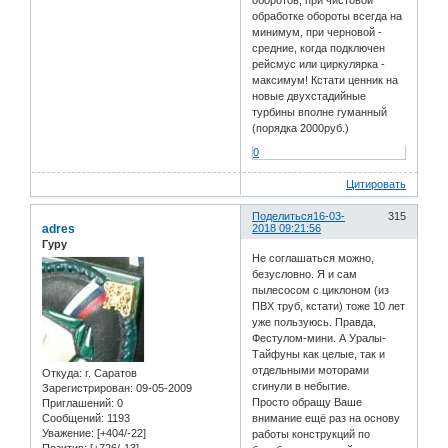
оборотов, при чистовой
обработке обороты всегда на
минимум, при черновой -
средние, когда подключен
рейсмус или циркулярка -
максимум! Кстати ценник на
новые двухстадийные
турбины вполне гуманный
(порядка 2000руб.)
0
Цитировать
Поделиться
16-03-
315
adres
2018 09:21:56
Гуру
Не соглашаться можно,
безусловно. Я и сам
пылесосом с циклоном (из
ПВХ труб, кстати) тоже 10 лет
уже пользуюсь. Правда,
Фестулом-мини. А Уралы-
Тайфуны как целые, так и
отдельными моторами
Откуда:
г. Саратов
сгинули в небытие.
Зарегистрирован
: 09-05-2009
Просто обращу Ваше
Приглашений:
0
внимание ещё раз на основу
Сообщений:
1193
Уважение:
[+404/-22]
работы конструкций по