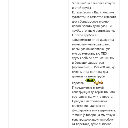
"коленки" на стыковке конуса
и этой трубы.
Кстати (если у Вас с местом
туговато): в качестве емкости
для сбора мусора можно
использовать длинную ПВХ
трубу, стоящую вертикально.
С такой трубой в
зависимости от её диаметра
можно получить довольно
большую накапливающую
мусор емкость, т.к. ПВХ
трубы сейчас есть от 110 мм
и больших диаметров
(оранжевые) - 150-200 мм, да
плюс метра полтора-два
длинны из такой трубы
сделать
И соединение в такой
конструкции до герметичного
состояния получить просто.
Правда в вертикальном
положении надо как-то
фиксировать или удерживать.
У меня у товарища мы такую
конструкцию засутули сбоку
от верстака, даже пылесос