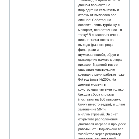
таковой для применения в
данном варианте не
подходит, но если взять и
отсечь от пылесоса все
лишнее! Собственно
оставить лишь турбинку с
мотором, все остальное - в
топку! В пылесосах очень
сильно зажат поток на
выходе (разного рода
фильтрами и
шумоизоляцией), обдув и
охлаждение самого мотора
никакое! В данной теме я
описывал конструкцию
которая у меня работает уже
6-й год (пост №200). На
данный момент в
конструкции изменен только
бак для сбора стружки
(поставил на 100 литровую
бочку вместо ведра), и шланг
заменен на 50-ти
миллиметровый. За счет
открытого расположения
двигателя нагрева в процессе
работы нет. Подключено все
хозяйство через регулятор