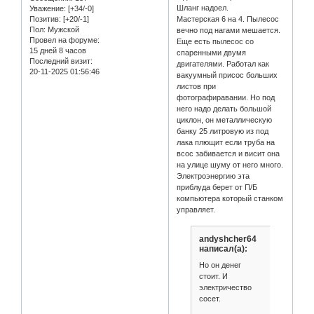
Шланг надоел.
Уважение:
[+34/-0]
Мастерская 6 на 4. Пылесос
Позитив:
[+20/-1]
Пол:
Мужской
вечно под нагами мешается.
Провел на форуме:
Еще есть пылесос со
15 дней 8 часов
спаренными двумя
Последний визит:
двигателями. Работал как
20-11-2025 01:56:46
вакуумный присос больших
листов при
фотографиравании. Но под
него надо делать большой
циклон, он металлическую
банку 25 литровую из под
лака плющит если труба на
всос забивается и висит она
на улице шуму от него много.
Электроэнергию эта
приблуда берет от П/Б
компьютера который станком
управляет.
andyshcher64
написал(а):
Но он денег
стоит. И
электричество
сосет.