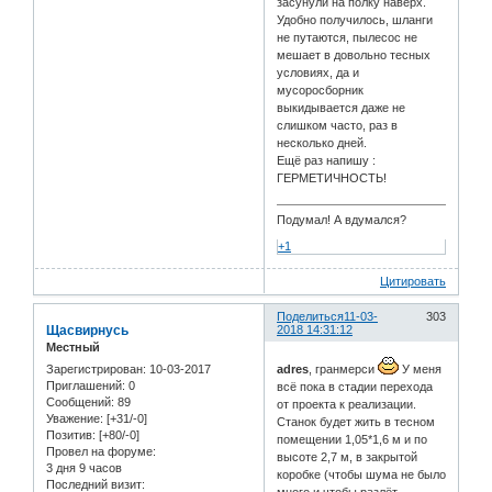
засунули на полку наверх.
Удобно получилось, шланги
не путаются, пылесос не
мешает в довольно тесных
условиях, да и
мусоросборник
выкидывается даже не
слишком часто, раз в
несколько дней.
Ещё раз напишу :
ГЕРМЕТИЧНОСТЬ!
Подумал! А вдумался?
+1
Цитировать
Поделиться
11-03-
303
Щасвирнусь
2018 14:31:12
Местный
Зарегистрирован
: 10-03-2017
adres
, гранмерси
У меня
Приглашений:
0
всё пока в стадии перехода
Сообщений:
89
от проекта к реализации.
Уважение:
[+31/-0]
Станок будет жить в тесном
Позитив:
[+80/-0]
помещении 1,05*1,6 м и по
Провел на форуме:
высоте 2,7 м, в закрытой
3 дня 9 часов
коробке (чтобы шума не было
Последний визит:
много и чтобы разлёт