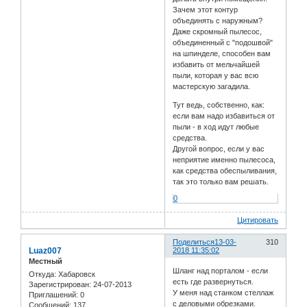
Зачем этот контур
объединять с наружным?
Даже скромный пылесос,
объединенный с "подошвой"
на шпинделе, способен вам
избавить от мельчайшей
пыли, которая у вас всю
мастерскую загадила.
Тут ведь, собственно, как:
если вам надо избавиться от
пыли - в ход идут любые
средства.
Другой вопрос, если у вас
неприятие именно пылесоса,
как средства обеспыливания,
так это только вам решать.
0
Цитировать
Поделиться
13-03-
310
Luaz007
2018 11:35:02
Местный
Шланг над порталом - если
Откуда:
Хабаровск
есть где развернуться.
Зарегистрирован
: 24-07-2013
У меня над станком стеллаж
Приглашений:
0
с деловыми обрезками.
Сообщений:
137