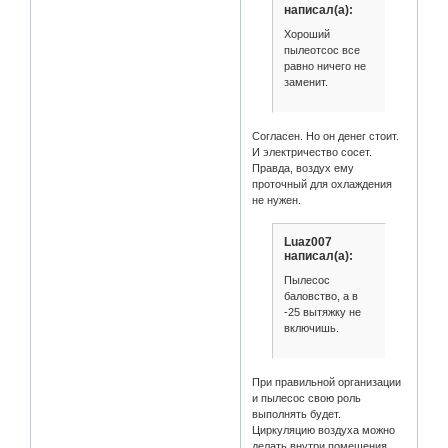
написал(а):
Хороший
пылеотсос все
равно ничего не
заменит.
Согласен. Но он денег стоит.
И электричество сосет.
Правда, воздух ему
проточный для охлаждения
не нужен.
Luaz007
написал(а):
Пылесос
баловство, а в
-25 вытяжку не
включишь.
При правильной организации
и пылесос свою роль
выполнять будет.
Циркуляцию воздуха можно
делать внутри помещения.