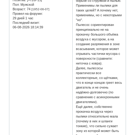
Позитив:
[+726/-13]
борьбе со стружкой и пылью.
Пол:
Мужской
Применимы ли пылики для
Возраст:
74
[1952-06-07]
таких целей? А почему нет,
Провел на форуме:
применимы, но с некоторыми
29 дней 1 час
"но".
Последний визит:
Пылесос сориентирован
06-08-2026 18:14:39
принципиально не на
прокачку большого объёма
воздуха с мусором, а на
создание разряжения в зоне
всасывания, которое может
отрывать частички мусора с
поверхности (сравните:
ниточка с ковра).
Далее, пылесосы
практически все
коллекторные, со щётками,
что в конце концов греет весь
двигатель и не очень
надёжно-долговечно (по
сравнению с асинхронными
двигателями).
Ещё далее, собственно
прокачка воздуха через
пылики относительно мала
(почему в них и шланги
тонкие), что сильно сужает
зону из которой может быть