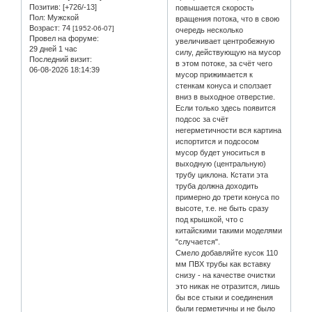
Позитив:
[+726/-13]
повышается скорость
Пол:
Мужской
вращения потока, что в свою
Возраст:
74
[1952-06-07]
очередь несколько
Провел на форуме:
увеличивает центробежную
29 дней 1 час
силу, действующую на мусор
Последний визит:
в этом потоке, за счёт чего
06-08-2026 18:14:39
мусор прижимается к
стенкам конуса и сползает
вниз в выходное отверстие.
Если только здесь появится
подсос за счёт
негерметичности вся картина
испортится и подсосом
мусор будет уноситься в
выходную (центральную)
трубу циклона. Кстати эта
труба должна доходить
примерно до трети конуса по
высоте, т.е. не быть сразу
под крышкой, что с
китайскими такими моделями
"случается".
Смело добавляйте кусок 110
мм ПВХ трубы как вставку
снизу - на качестве очистки
это никак не отразится, лишь
бы все стыки и соединения
были герметичны и не было