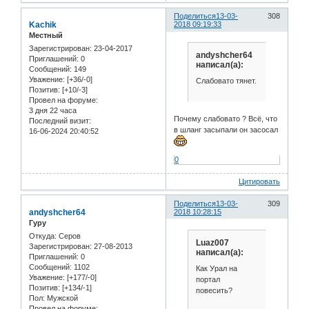
Поделиться
13-03-
308
Kachik
2018 09:19:33
Местный
Зарегистрирован
: 23-04-2017
andyshcher64
Приглашений:
0
написал(а):
Сообщений:
149
Уважение:
[+36/-0]
Слабовато тянет.
Позитив:
[+10/-3]
Провел на форуме:
3 дня 22 часа
Почему слабовато ? Всё, что
Последний визит:
в шланг засыпали он засосал
16-06-2024 20:40:52
0
Цитировать
Поделиться
13-03-
309
andyshcher64
2018 10:28:15
Гуру
Откуда:
Серов
Luaz007
Зарегистрирован
: 27-08-2013
написал(а):
Приглашений:
0
Сообщений:
1102
Как Урал на
Уважение:
[+177/-0]
портал
Позитив:
[+134/-1]
повесить?
Пол:
Мужской
Провел на форуме: