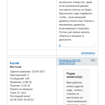
маленькое отверстие. даже
если киловатный движок
поставите,пользы не будет.
Крыльчатку надо подбирать
чтобы , всасывающий
диаметр колеса был близко к
желаемому диаметру
всасывающего патрубка.
Потом уже можно менять
обороты и мощность
двигателя.
0
Цитировать
Поделиться
15-03-
312
Kachik
2018 20:57:25
Местный
Зарегистрирован
: 23-04-2017
Радик
Приглашений:
0
написал(а):
Сообщений:
149
Уважение:
[+36/-0]
Вам рабочее
Позитив:
[+10/-3]
колесо другое
Провел на форуме:
надо , колесо
3 дня 22 часа
совсем не
Последний визит:
расчитано на
16-06-2024 20:40:52
такое маленькое
отверстие. даже