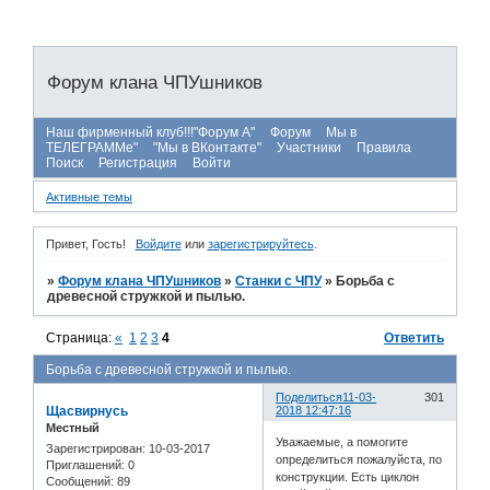
Форум клана ЧПУшников
Наш фирменный клуб!!!"Форум А"
Форум
Мы в
ТЕЛЕГРАММе"
"Мы в ВКонтакте"
Участники
Правила
Поиск
Регистрация
Войти
Активные темы
Привет, Гость!
Войдите
или
зарегистрируйтесь
.
»
Форум клана ЧПУшников
»
Станки с ЧПУ
»
Борьба с
древесной стружкой и пылью.
Страница:
«
1
2
3
4
Ответить
Борьба с древесной стружкой и пылью.
Поделиться
11-03-
301
Щасвирнусь
2018 12:47:16
Местный
Уважаемые, а помогите
Зарегистрирован
: 10-03-2017
определиться пожалуйста, по
Приглашений:
0
конструкции. Есть циклон
Сообщений:
89