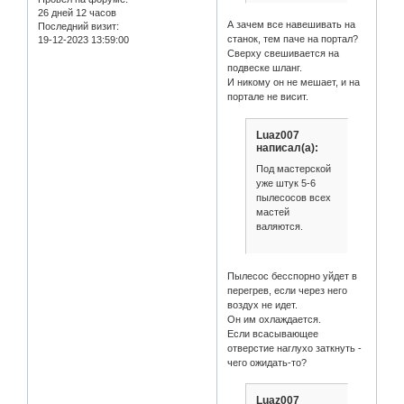
26 дней 12 часов
А зачем все навешивать на
Последний визит:
станок, тем паче на портал?
19-12-2023 13:59:00
Сверху свешивается на
подвеске шланг.
И никому он не мешает, и на
портале не висит.
Luaz007
написал(а):
Под мастерской
уже штук 5-6
пылесосов всех
мастей
валяются.
Пылесос бесспорно уйдет в
перегрев, если через него
воздух не идет.
Он им охлаждается.
Если всасывающее
отверстие наглухо заткнуть -
чего ожидать-то?
Luaz007