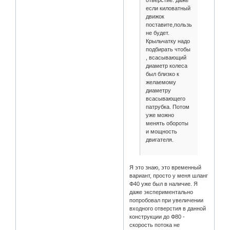
если киловатный
движок
поставите,пользы
не будет.
Крыльчатку надо
подбирать чтобы
, всасывающий
диаметр колеса
был близко к
желаемому
диаметру
всасывающего
патрубка. Потом
уже можно
менять обороты
и мощность
двигателя.
Я это знаю, это временный
вариант, просто у меня шланг
Ф40 уже был в наличие. Я
даже экспериментально
попробовал при увеличении
входного отверстия в данной
конструкции до Ф80 -
скорость потока не