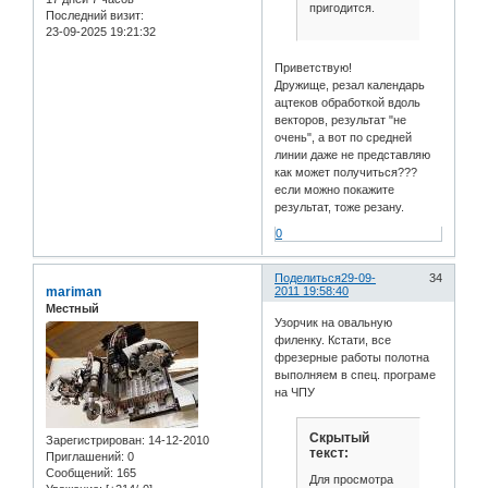
пригодится.
Последний визит:
23-09-2025 19:21:32
Приветствую!
Дружище, резал календарь
ацтеков обработкой вдоль
векторов, результат "не
очень", а вот по средней
линии даже не представляю
как может получиться???
если можно покажите
результат, тоже резану.
0
Поделиться
29-09-
34
mariman
2011 19:58:40
Местный
Узорчик на овальную
филенку. Кстати, все
фрезерные работы полотна
выполняем в спец. програме
на ЧПУ
Скрытый
Зарегистрирован
: 14-12-2010
текст:
Приглашений:
0
Сообщений:
165
Для просмотра