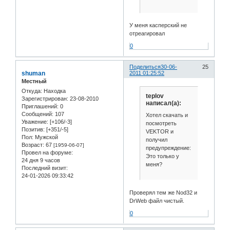
У меня касперский не
отреагировал
0
Поделиться
30-06-
25
shuman
2011 01:25:52
Местный
Откуда:
Находка
teplov
Зарегистрирован
: 23-08-2010
написал(а):
Приглашений:
0
Сообщений:
107
Хотел скачать и
Уважение:
[+106/-3]
посмотреть
Позитив:
[+351/-5]
VEKTOR и
Пол:
Мужской
получил
Возраст:
67
[1959-06-07]
предупреждение:
Провел на форуме:
Это только у
24 дня 9 часов
меня?
Последний визит:
24-01-2026 09:33:42
Проверял тем же Nod32 и
DrWeb файл чистый.
0