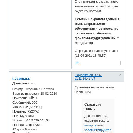
Это приведет к разрастанию
темы непонятно во что, и не
будет конкретики.
Ссылки на файлы должны
быть закрыты.Все
обсуждения и вопросы не
связанные с обменом
файлами-будут удалены!!!
Модератор
Отредактировано cycomaco
(11-06-2011 18:48:52)
+4
Поделиться
11-06-
2
cycomaco
2011 16:47:59
Долгожитель
Орнамент на карнизы или
Откуда:
Украина г. Полтава
наличники
Зарегистрирован
: 10-02-2010
Приглашений:
0
Сообщений:
356
Скрытый
Уважение:
[+374/-1]
текст:
Позитив:
[+223/-2]
Для просмотра
Пол:
Мужской
Возраст:
47
скрытого текста -
[1979-05-15]
Провел на форуме:
войдите
или
12 дней 6 часов
зарегистрируйтесь
.