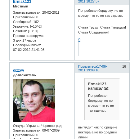
Ermak123
2011 18:27:57
Местный
Попробовал бордурку, но по
Зарегистрирован
: 20-02-2011
моему что то не так сделал.
Приглашений:
0
Сообщений:
162
Уважение:
[+10/-2]
Слава Труду! Слава Творцам!
Позитив:
[+0/-0]
Слава Создателям!
Провел на форуме:
0
3 дня 17 часов
Последний визит:
07-02-2012 21:41:08
Поделиться
17-06-
16
dizzyy
2011 19:09:10
Долгожитель
Ermak123
написал(а):
Попробовал
бордурку, но по
моему что то не
так сделал.
Откуда:
Украина, Червоноград
выглядит как по средине
Зарегистрирован
: 09-07-2009
вектора а не по средней
Приглашений:
0
линии