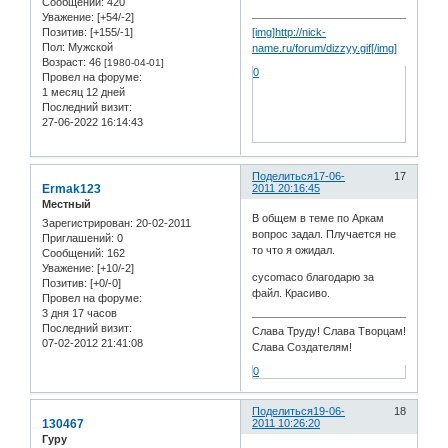
Сообщений:
420
Уважение:
[+54/-2]
Позитив:
[+155/-1]
[img]http://nick-
Пол:
Мужской
name.ru/forum/dizzyy.gif[/img]
Возраст:
46
[1980-04-01]
0
Провел на форуме:
1 месяц 12 дней
Последний визит:
27-06-2022 16:14:43
Поделиться
17-06-
17
Ermak123
2011 20:16:45
Местный
В общем в теме по Аркам
Зарегистрирован
: 20-02-2011
вопрос задал. Плучается не
Приглашений:
0
то что я ожидал.
Сообщений:
162
Уважение:
[+10/-2]
cycomaco благодарю за
Позитив:
[+0/-0]
файл. Красиво.
Провел на форуме:
3 дня 17 часов
Последний визит:
Слава Труду! Слава Творцам!
07-02-2012 21:41:08
Слава Создателям!
0
Поделиться
19-06-
18
130467
2011 10:26:20
Гуру