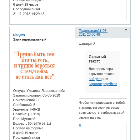
6 дней 19 часов
Последний визит:
21-11-2018 14:29:43
Поделиться
11-06-
7
olegrw
2011 23:06:48
Заинтересованный
Фасадик 2
Скрытый
текст:
Для просмотра
скрытого текста -
войдите
или
зарегистрируйтесь
.
Откуда:
Украина, Львовская обл
Зарегистрирован
: 03-05-2010
Приглашений:
0
Чтобы не произошло с тобой
Сообщений:
5
в жизни, ты один имеешь
Уважение:
[+9/-3]
возможность выбирать свой
Позитив:
[+10/-0]
отклик на это.
Пол:
Мужской
Возраст:
50
[1976-03-11]
0
Провел на форуме:
6 дней 19 часов
Последний визит: