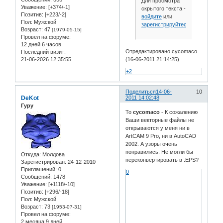
Для просмотра
Уважение:
[+374/-1]
скрытого текста -
Позитив:
[+223/-2]
войдите
или
Пол:
Мужской
зарегистрируйтесь
.
Возраст:
47
[1979-05-15]
Провел на форуме:
12 дней 6 часов
Отредактировано cycomaco
Последний визит:
21-06-2026 12:35:55
(16-06-2011 21:14:25)
+2
Поделиться
14-06-
10
DeKot
2011 14:02:48
Гуру
To
cycomaco
- К сожалению
Ваши векторные файлы не
открываются у меня ни в
ArtCAM 9 Pro, ни в AutoCAD
2002. А узоры очень
понравились. Не могли бы
Откуда:
Молдова
переконвертировать в .EPS?
Зарегистрирован
: 24-12-2010
Приглашений:
0
0
Сообщений:
1478
Уважение:
[+1118/-10]
Позитив:
[+296/-18]
Пол:
Мужской
Возраст:
73
[1953-07-31]
Провел на форуме:
2 месяца 9 дней