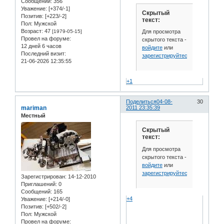
Сообщений:
356
Уважение:
[+374/-1]
Скрытый
Позитив:
[+223/-2]
текст:
Пол:
Мужской
Возраст:
47
Для просмотра
[1979-05-15]
Провел на форуме:
скрытого текста -
12 дней 6 часов
войдите
или
Последний визит:
зарегистрируйтесь
.
21-06-2026 12:35:55
+1
Поделиться
04-08-
30
mariman
2011 23:35:39
Местный
Скрытый
текст:
Для просмотра
скрытого текста -
войдите
или
зарегистрируйтесь
.
Зарегистрирован
: 14-12-2010
Приглашений:
0
Сообщений:
165
+4
Уважение:
[+214/-0]
Позитив:
[+502/-2]
Пол:
Мужской
Провел на форуме: