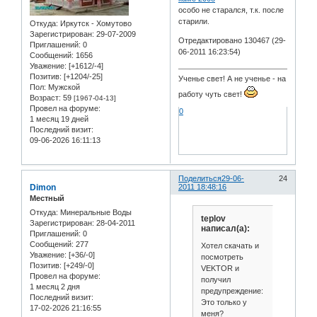
особо не старался, т.к. после
старили.
Откуда:
Иркутск - Хомутово
Зарегистрирован
: 29-07-2009
Отредактировано 130467 (29-
Приглашений:
0
06-2011 16:23:54)
Сообщений:
1656
Уважение:
[+1612/-4]
Позитив:
[+1204/-25]
Ученье свет! А не ученье - на
Пол:
Мужской
работу чуть свет!
Возраст:
59
[1967-04-13]
Провел на форуме:
0
1 месяц 19 дней
Последний визит:
09-06-2026 16:11:13
Поделиться
29-06-
24
Dimon
2011 18:48:16
Местный
Откуда:
Минеральные Воды
teplov
Зарегистрирован
: 28-04-2011
написал(а):
Приглашений:
0
Сообщений:
277
Хотел скачать и
Уважение:
[+36/-0]
посмотреть
Позитив:
[+249/-0]
VEKTOR и
Провел на форуме:
получил
1 месяц 2 дня
предупреждение:
Последний визит:
Это только у
17-02-2026 21:16:55
меня?