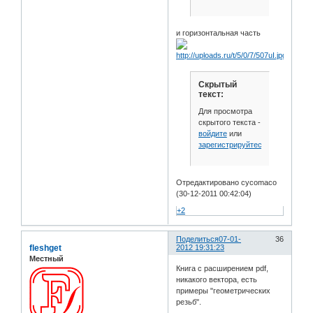
и горизонтальная часть
Скрытый
текст:
Для просмотра
скрытого текста -
войдите
или
зарегистрируйтесь
.
Отредактировано cycomaco
(30-12-2011 00:42:04)
+2
Поделиться
07-01-
36
fleshget
2012 19:31:23
Местный
Книга с расширением pdf,
никакого вектора, есть
примеры "геометрических
резьб".