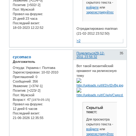
Уважение:
[+214/-0]
скрытого текста -
Позитив:
[+502/-2]
войдите
или
Пол:
Мужской
зарегистрируйтесь
.
Провел на форуме:
25 дней 23 часа
Последний визит:
18-03-2023 12:22:52
Отредактировано mariman
(21-02-2012 23:52:50)
+2
Поделиться
29-12-
35
cycomaco
2011 23:56:32
Долгожитель
Вот такой византийский
Откуда:
Украина г. Полтава
орнамент на религиозную
Зарегистрирован
: 10-02-2010
тему
Приглашений:
0
Сообщений:
356
Уважение:
[+374/-1]
Позитив:
[+223/-2]
Пол:
Мужской
Возраст:
47
[1979-05-15]
Провел на форуме:
Скрытый
12 дней 6 часов
текст:
Последний визит:
21-06-2026 12:35:55
Для просмотра
скрытого текста -
войдите
или
зарегистрируйтесь
.