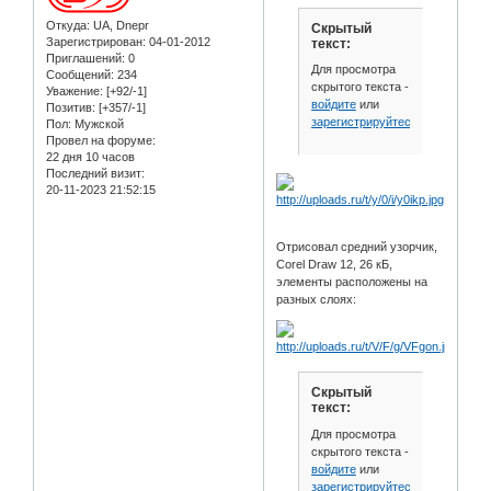
Откуда:
UA, Dnepr
Скрытый
Зарегистрирован
: 04-01-2012
текст:
Приглашений:
0
Для просмотра
Сообщений:
234
скрытого текста -
Уважение:
[+92/-1]
войдите
или
Позитив:
[+357/-1]
зарегистрируйтесь
.
Пол:
Мужской
Провел на форуме:
22 дня 10 часов
Последний визит:
20-11-2023 21:52:15
Отрисовал средний узорчик,
Corel Draw 12, 26 кБ,
элементы расположены на
разных слоях:
Скрытый
текст:
Для просмотра
скрытого текста -
войдите
или
зарегистрируйтесь
.