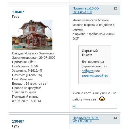
Поделиться
15-06-
12
130467
2011 03:37:05
Гуру
Икона казанской божьей
матери вырезана на двери в
церкви.
в архиве 2 файла кам 2008 и
DXF
Скрытый
Откуда:
Иркутск - Хомутово
текст:
Зарегистрирован
: 29-07-2009
Для просмотра
Приглашений:
0
скрытого текста -
Сообщений:
1656
Уважение:
[+1612/-4]
войдите
или
Позитив:
[+1204/-25]
зарегистрируйтесь
.
Пол:
Мужской
Возраст:
59
[1967-04-13]
Провел на форуме:
1 месяц 19 дней
Ученье свет! А не ученье - на
Последний визит:
работу чуть свет!
09-06-2026 16:11:13
+8
Поделиться
16-06-
13
130467
2011 05:28:58
Гуру