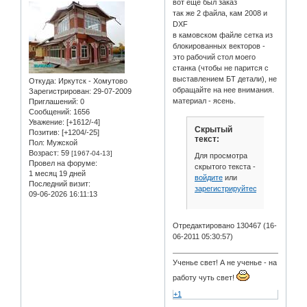
вот еще был заказ
так же 2 файла, кам 2008 и
DXF
в камовском файле сетка из
блокированных векторов -
это рабочий стол моего
станка (чтобы не парится с
выставлением БТ детали), не
Откуда:
Иркутск - Хомутово
обращайте на нее внимания.
Зарегистрирован
: 29-07-2009
материал - ясень.
Приглашений:
0
Сообщений:
1656
Уважение:
[+1612/-4]
Скрытый
Позитив:
[+1204/-25]
текст:
Пол:
Мужской
Возраст:
59
[1967-04-13]
Для просмотра
Провел на форуме:
скрытого текста -
1 месяц 19 дней
войдите
или
Последний визит:
зарегистрируйтесь
.
09-06-2026 16:11:13
Отредактировано 130467 (16-
06-2011 05:30:57)
Ученье свет! А не ученье - на
работу чуть свет!
+1