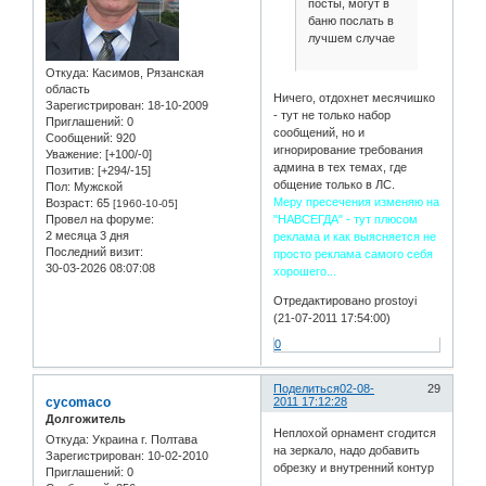
посты, могут в
баню послать в
лучшем случае
Откуда:
Касимов, Рязанская
область
Ничего, отдохнет месячишко
Зарегистрирован
: 18-10-2009
- тут не только набор
Приглашений:
0
сообщений, но и
Сообщений:
920
игнорирование требования
Уважение:
[+100/-0]
админа в тех темах, где
Позитив:
[+294/-15]
общение только в ЛС.
Пол:
Мужской
Меру пресечения изменяю на
Возраст:
65
[1960-10-05]
"НАВСЕГДА" - тут плюсом
Провел на форуме:
2 месяца 3 дня
реклама и как выясняется не
Последний визит:
просто реклама самого себя
30-03-2026 08:07:08
хорошего...
Отредактировано prostoyi
(21-07-2011 17:54:00)
0
Поделиться
02-08-
29
cycomaco
2011 17:12:28
Долгожитель
Неплохой орнамент сгодится
Откуда:
Украина г. Полтава
на зеркало, надо добавить
Зарегистрирован
: 10-02-2010
обрезку и внутренний контур
Приглашений:
0