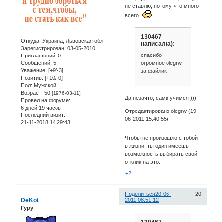
не ставлю, потому-что много
всего
130467
Откуда:
Украина, Львовская обл
написал(а):
Зарегистрирован
: 03-05-2010
спасибо
Приглашений:
0
огромное olegrw
Сообщений:
5
Уважение:
[+9/-3]
за файлик
Позитив:
[+10/-0]
Пол:
Мужской
Возраст:
50
[1976-03-11]
Да незачто, сами учимся )))
Провел на форуме:
6 дней 19 часов
Отредактировано olegrw (19-
Последний визит:
06-2011 15:40:55)
21-11-2018 14:29:43
Чтобы не произошло с тобой
в жизни, ты один имеешь
возможность выбирать свой
отклик на это.
+2
Поделиться
20-06-
20
DeKot
2011 08:51:12
Гуру