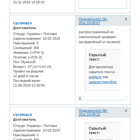
21-11-2018 14:29:43
Поделиться
11-06-
8
cycomaco
2011 23:08:07
Долгожитель
распространенный но
Откуда:
Украина г. Полтава
симпатичный орнамент
Зарегистрирован
: 10-02-2010
(исправленый от косяков)
Приглашений:
0
Сообщений:
356
Уважение:
[+374/-1]
Скрытый
Позитив:
[+223/-2]
текст:
Пол:
Мужской
Возраст:
47
Для просмотра
[1979-05-15]
Провел на форуме:
скрытого текста -
12 дней 6 часов
войдите
или
Последний визит:
зарегистрируйтесь
.
21-06-2026 12:35:55
0
Поделиться
11-06-
9
cycomaco
2011 23:09:12
Долгожитель
Откуда:
Украина г. Полтава
Скрытый
Зарегистрирован
: 10-02-2010
текст:
Приглашений:
0
Сообщений:
356