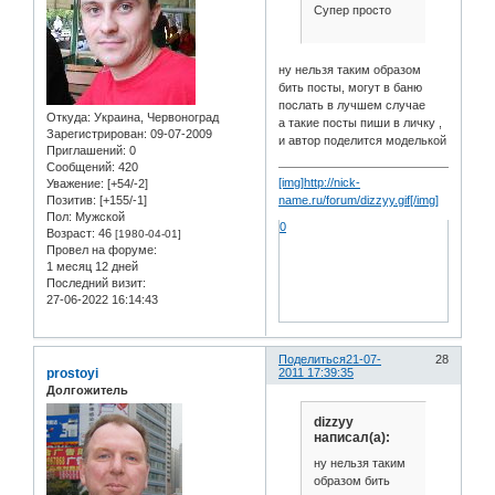
Супер просто
ну нельзя таким образом
бить посты, могут в баню
послать в лучшем случае
Откуда:
Украина, Червоноград
а такие посты пиши в личку ,
Зарегистрирован
: 09-07-2009
и автор поделится моделькой
Приглашений:
0
Сообщений:
420
[img]http://nick-
Уважение:
[+54/-2]
Позитив:
[+155/-1]
name.ru/forum/dizzyy.gif[/img]
Пол:
Мужской
0
Возраст:
46
[1980-04-01]
Провел на форуме:
1 месяц 12 дней
Последний визит:
27-06-2022 16:14:43
Поделиться
21-07-
28
prostoyi
2011 17:39:35
Долгожитель
dizzyy
написал(а):
ну нельзя таким
образом бить