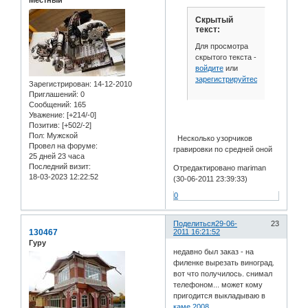
Местный
Скрытый
текст:
Для просмотра
скрытого текста -
войдите
или
зарегистрируйтесь
.
Зарегистрирован
: 14-12-2010
Приглашений:
0
Сообщений:
165
Уважение:
[+214/-0]
Позитив:
[+502/-2]
Пол:
Мужской
Несколько узорчиков
Провел на форуме:
гравировки по средней оной
25 дней 23 часа
Последний визит:
Отредактировано mariman
18-03-2023 12:22:52
(30-06-2011 23:39:33)
0
Поделиться
29-06-
23
130467
2011 16:21:52
Гуру
недавно был заказ - на
филенке вырезать виноград.
вот что получилось. снимал
телефоном... может кому
пригодится выкладываю в
каме 2008