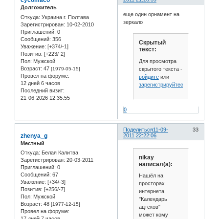
cycomaco
Долгожитель
еще один орнамент на
Откуда:
Украина г. Полтава
зеркало
Зарегистрирован
: 10-02-2010
Приглашений:
0
Сообщений:
356
Скрытый
Уважение:
[+374/-1]
текст:
Позитив:
[+223/-2]
Для просмотра
Пол:
Мужской
Возраст:
47
скрытого текста -
[1979-05-15]
Провел на форуме:
войдите
или
12 дней 6 часов
зарегистрируйтесь
.
Последний визит:
21-06-2026 12:35:55
0
Поделиться
11-09-
33
zhenya_g
2011 22:22:06
Местный
Откуда:
Белая Калитва
nikay
Зарегистрирован
: 20-03-2011
написал(а):
Приглашений:
0
Сообщений:
67
Нашёл на
Уважение:
[+34/-3]
просторах
Позитив:
[+256/-7]
интернета
Пол:
Мужской
"Календарь
Возраст:
48
[1977-12-15]
ацтеков"
Провел на форуме:
может кому
17 дней 7 часов