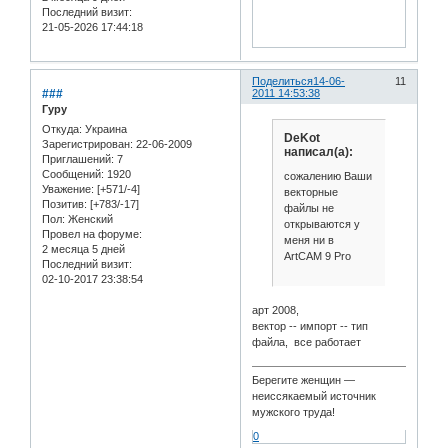
Последний визит:
21-05-2026 17:44:18
Поделиться
14-06-
11
###
2011 14:53:38
Гуру
Откуда:
Украина
DeKot
Зарегистрирован
: 22-06-2009
написал(а):
Приглашений:
7
Сообщений:
1920
сожалению Ваши
Уважение:
[+571/-4]
векторные
Позитив:
[+783/-17]
файлы не
Пол:
Женский
открываются у
Провел на форуме:
меня ни в
2 месяца 5 дней
ArtCAM 9 Pro
Последний визит:
02-10-2017 23:38:54
арт 2008,
вектор -- импорт -- тип
файла, все работает
Берегите женщин —
неиссякаемый источник
мужского труда!
0