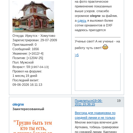
на фото практическое
применение показанных
выше узоров. спасибо
огромное
olegrw
за файлик.
а
сдесь
я выложил более
сотни орнаментов в DXF
надеюсь пригодятся
Откуда:
Иркутск - Хомутово
Зарегистрирован
: 29-07-2009
Ученье свет! А не ученье - на
Приглашений:
0
работу чуть свет!
Сообщений:
1656
Уважение:
[+1612/-4]
+5
Позитив:
[+1204/-25]
Пол:
Мужской
Возраст:
59
[1967-04-13]
Провел на форуме:
1 месяц 19 дней
Последний визит:
09-06-2026 16:11:13
Поделиться
19-06-
19
olegrw
2011 15:36:15
Заинтересованный
Вектора для гравировки по
средней линии и не только
Многие вектора вілечені для
Арткама, тобишь гравировки
по средней линии. Картинку