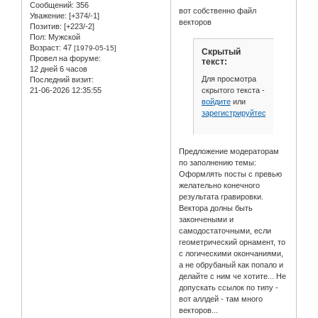
Сообщений:
356
вот собственно файл
Уважение:
[+374/-1]
векторов
Позитив:
[+223/-2]
Пол:
Мужской
Возраст:
47
[1979-05-15]
Скрытый
Провел на форуме:
текст:
12 дней 6 часов
Для просмотра
Последний визит:
скрытого текста -
21-06-2026 12:35:55
войдите
или
зарегистрируйтесь
.
Предложение модераторам
по заполнению темы:
Оформлять посты с превью
желательно конечного
результата гравировки.
Вектора долны быть
закончеными и
самодостаточными, если
геометрический орнамент, то
с логическими окончаниями,
а не обрубаный как попало и
делайте с ним че хотите... Не
допускать ссылок по типу -
вот аллдей - там много
векторов...