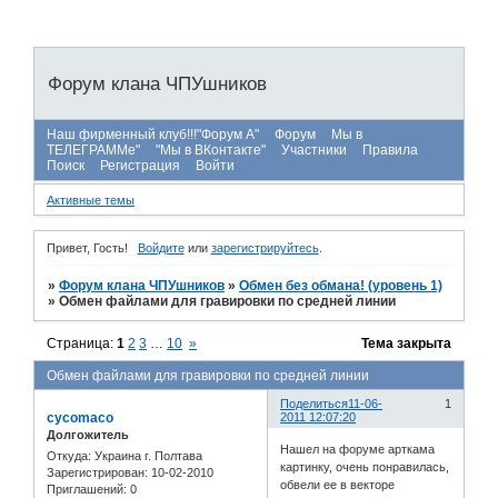
Форум клана ЧПУшников
Наш фирменный клуб!!!"Форум А"
Форум
Мы в
ТЕЛЕГРАММе"
"Мы в ВКонтакте"
Участники
Правила
Поиск
Регистрация
Войти
Активные темы
Привет, Гость!
Войдите
или
зарегистрируйтесь
.
»
Форум клана ЧПУшников
»
Обмен без обмана! (уровень 1)
»
Обмен файлами для гравировки по средней линии
Страница:
1
2
3
…
10
»
Тема закрыта
Обмен файлами для гравировки по средней линии
Поделиться
11-06-
1
cycomaco
2011 12:07:20
Долгожитель
Нашел на форуме арткама
Откуда:
Украина г. Полтава
картинку, очень понравилась,
Зарегистрирован
: 10-02-2010
обвели ее в векторе
Приглашений:
0