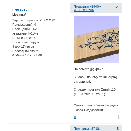
Поделиться
16-06-
14
Ermak123
2011 18:13:04
Местный
Зарегистрирован
: 20-02-2011
Приглашений:
0
Сообщений:
162
Уважение:
[+10/-2]
Позитив:
[+0/-0]
Провел на форуме:
3 дня 17 часов
Последний визит:
07-02-2012 21:41:08
По ссылке jpg файл.
В часах, почему то виноград
с машиной.
Отредактировано Ermak123
(16-06-2011 18:29:35)
Слава Труду! Слава Творцам!
Слава Создателям!
0
Поделиться
17-06-
15