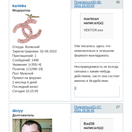
Поделиться
30-06-
26
kartinka
2011 22:03:03
Модератор
mariman
написал(а):
VEKTOR.exe
Уже писалось здесь что
Откуда:
Волжский
нежелательно в экзешном
Зарегистрирован
: 02-06-2010
формате выкладывать.
Приглашений:
1
Сообщений:
1498
Уважение:
[+355/-4]
Несправедливость не всегда
Позитив:
[+1298/-19]
связана с каким-нибудь
Пол:
Мужской
действием; часто она состоит
Провел на форуме:
именно в бездействии.
2 месяца 6 дней
Последний визит:
0
Сегодня 10:15:09
Поделиться
21-07-
27
dizzyy
2011 16:56:45
Долгожитель
Bad36
написал(а):