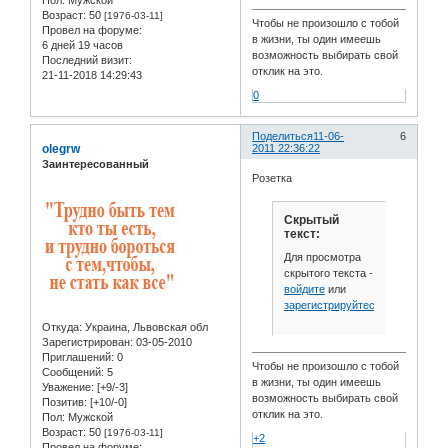
Возраст:
50
[1976-03-11]
Чтобы не произошло с тобой
Провел на форуме:
в жизни, ты один имеешь
6 дней 19 часов
возможность выбирать свой
Последний визит:
отклик на это.
21-11-2018 14:29:43
0
Поделиться
11-06-
6
olegrw
2011 22:36:22
Заинтересованный
Розетка
Скрытый
текст:
Для просмотра
скрытого текста -
войдите
или
зарегистрируйтесь
.
Откуда:
Украина, Львовская обл
Зарегистрирован
: 03-05-2010
Приглашений:
0
Чтобы не произошло с тобой
Сообщений:
5
в жизни, ты один имеешь
Уважение:
[+9/-3]
возможность выбирать свой
Позитив:
[+10/-0]
отклик на это.
Пол:
Мужской
Возраст:
50
[1976-03-11]
+2
Провел на форуме: