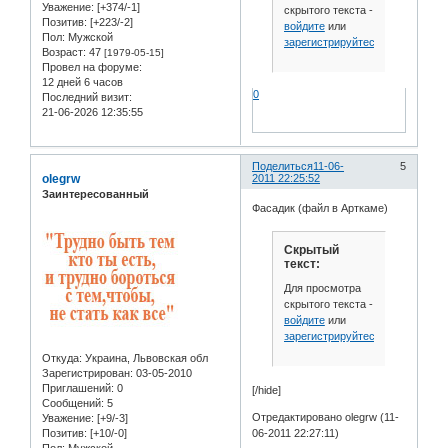
Уважение:
[+374/-1]
скрытого текста -
Позитив:
[+223/-2]
войдите
или
Пол:
Мужской
зарегистрируйтесь
.
Возраст:
47
[1979-05-15]
Провел на форуме:
12 дней 6 часов
0
Последний визит:
21-06-2026 12:35:55
Поделиться
11-06-
5
olegrw
2011 22:25:52
Заинтересованный
Фасадик (файл в Арткаме)
Скрытый
текст:
Для просмотра
скрытого текста -
войдите
или
зарегистрируйтесь
.
Откуда:
Украина, Львовская обл
Зарегистрирован
: 03-05-2010
Приглашений:
0
[/hide]
Сообщений:
5
Отредактировано olegrw (11-
Уважение:
[+9/-3]
Позитив:
[+10/-0]
06-2011 22:27:11)
Пол:
Мужской