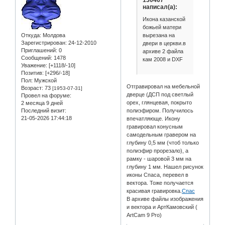
130467
написал(а):
Икона казанской
божьей матери
вырезана на
Откуда:
Молдова
Зарегистрирован
: 24-12-2010
двери в церкви.в
Приглашений:
0
архиве 2 файла
Сообщений:
1478
кам 2008 и DXF
Уважение:
[+1118/-10]
Позитив:
[+296/-18]
Пол:
Мужской
Отгравировал на мебельной
Возраст:
73
[1953-07-31]
дверце (ДСП под светлый
Провел на форуме:
орех, глянцевая, покрыто
2 месяца 9 дней
Последний визит:
полиэфиром. Получилось
21-05-2026 17:44:18
впечатляюще. Икону
гравировал конусным
самодельным гравером на
глубину 0,5 мм (чтоб только
полиэфир прорезало), а
рамку - шаровой 3 мм на
глубину 1 мм. Нашел рисунок
иконы Спаса, перевел в
вектора. Тоже получается
красивая гравировка.
Спас
В архиве файлы изображения
и вектора и АртКамовский (
ArtCam 9 Pro)