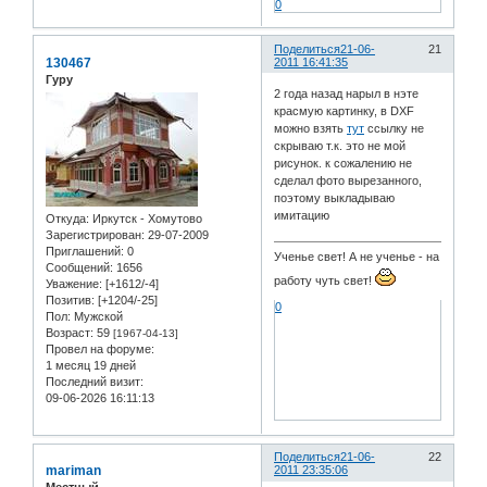
0
Поделиться
21-06-
21
130467
2011 16:41:35
Гуру
2 года назад нарыл в нэте
красмую картинку, в DXF
можно взять
тут
ссылку не
скрываю т.к. это не мой
рисунок. к сожалению не
сделал фото вырезанного,
поэтому выкладываю
имитацию
Откуда:
Иркутск - Хомутово
Зарегистрирован
: 29-07-2009
Приглашений:
0
Ученье свет! А не ученье - на
Сообщений:
1656
работу чуть свет!
Уважение:
[+1612/-4]
Позитив:
[+1204/-25]
0
Пол:
Мужской
Возраст:
59
[1967-04-13]
Провел на форуме:
1 месяц 19 дней
Последний визит:
09-06-2026 16:11:13
Поделиться
21-06-
22
mariman
2011 23:35:06