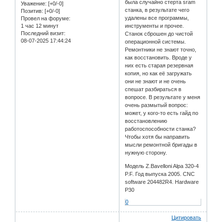
была случайно стерта sram
Уважение:
[+0/-0]
станка, в результате чего
Позитив:
[+0/-0]
удалены все программы,
Провел на форуме:
1 час 12 минут
инструменты и прочее.
Последний визит:
Станок сброшен до чистой
08-07-2025 17:44:24
операционной системы.
Ремонтники не знают точно,
как восстановить. Вроде у
них есть старая резервная
копия, но как её загружать
они не знают и не очень
спешат разбираться в
вопросе. В результате у меня
очень размытый вопрос:
может, у кого-то есть гайд по
восстановлению
работоспособности станка?
Чтобы хотя бы направить
мысли ремонтной бригады в
нужную сторону.
Модель Z.Bavelloni Alpa 320-4
P.F. Год выпуска 2005. CNC
software 204482R4. Hardware
P30
0
Цитировать