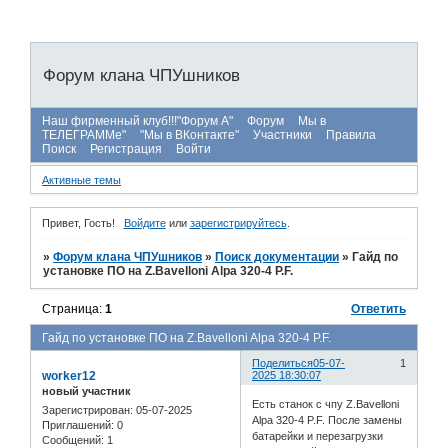
Форум клана ЧПУшников
Наш фирменный клуб!!!"Форум А"
Форум
Мы в
ТЕЛЕГРАММе"
"Мы в ВКонтакте"
Участники
Правила
Поиск
Регистрация
Войти
Активные темы
Привет, Гость!
Войдите
или
зарегистрируйтесь
.
»
Форум клана ЧПУшников
»
Поиск документации
»
Гайд по
установке ПО на Z.Bavelloni Alpa 320-4 P.F.
Страница:
1
Ответить
Гайд по установке ПО на Z.Bavelloni Alpa 320-4 P.F.
Поделиться
05-07-
1
worker12
2025 18:30:07
новый участник
Есть станок с чпу Z.Bavelloni
Зарегистрирован
: 05-07-2025
Alpa 320-4 P.F. После замены
Приглашений:
0
батарейки и перезагрузки
Сообщений:
1