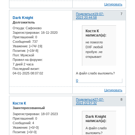
Цитировать
Поделиться
19-07-
7
Dark Knight
2023 20:44:58
Долгожитель
Откуда:
Сафоново
Костя К
Зарегистрирован
: 16-11-2020
написал(а):
Приглашений:
0
Сообщений:
737
не помогло
Уважение:
[+74/-19]
DXF любой
Позитив:
[+19/-8]
пробую .не
Пол:
Мужской
открывает
Провел на форуме:
7 дней 2 часа
Последний визит:
А файл слабо выложить?
04-01-2025 08:07:02
0
Цитировать
Поделиться
27-07-
8
Костя К
2023 22:57:32
Заинтересованный
Зарегистрирован
: 18-07-2023
Dark Knight
Приглашений:
0
написал(а):
Сообщений:
4
Уважение:
[+0/-0]
А файл слабо
Позитив:
[+0/-0]
выложить?