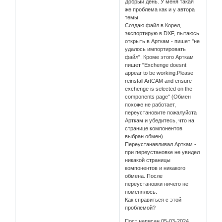
Добрый день. У меня такая
же проблема как и у автора
темы.
Создаю файл в Корел,
экспортирую в DXF, пытаюсь
открыть в Арткам - пишет "не
удалось импортировать
файл". Кроме этого Арткам
пишет "Exchenge doesnt
appear to be working.Please
reinstall ArtCAM and ensure
exchenge is selected on the
components page" (Обмен
похоже не работает,
переустановите пожалуйста
Арткам и убедитесь, что на
странице компонентов
выбран обмен).
Переустанавливал Арткам -
при переустановке не увидел
никакой страницы
компонентов и никакого
обмена. После
переустановки ничего не
поменялось.
Как справиться с этой
проблемой?
Пост написан 05-03-2024