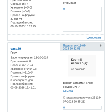
Приглашений:
0
открывает
Сообщений:
4
Уважение:
[+0/-0]
0
Позитив:
[+0/-0]
Провел на форуме:
37 минут
Последний визит:
08-10-2023 13:13:45
Цитировать
Поделиться
19-07-
6
vasa29
2023 20:32:51
Гуру
Зарегистрирован
: 12-10-2014
Костя К
Приглашений:
0
написал(а):
Сообщений:
2124
Уважение:
[+945/-23]
не помогло
Позитив:
[+310/-0]
Провел на форуме:
8 месяцев 21 день
Версия арткама? В чем
Последний визит:
создан DXF?
03-08-2026 12:41:01
Ссылка
Отредактировано vasa29 (19-
07-2023 20:35:21)
0