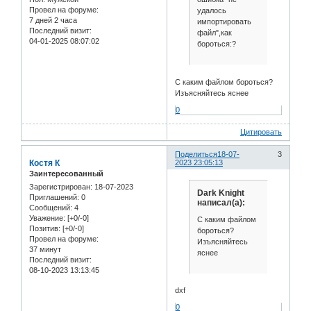
Провел на форуме:
удалось
7 дней 2 часа
импортировать
Последний визит:
файл",как
04-01-2025 08:07:02
бороться:?
С каким файлом бороться?
Изъясняйтесь яснее
0
Цитировать
Поделиться
18-07-
3
Костя К
2023 23:05:13
Заинтересованный
Зарегистрирован
: 18-07-2023
Dark Knight
Приглашений:
0
написал(а):
Сообщений:
4
Уважение:
[+0/-0]
С каким файлом
Позитив:
[+0/-0]
бороться?
Провел на форуме:
Изъясняйтесь
37 минут
яснее
Последний визит:
08-10-2023 13:13:45
dxf
0