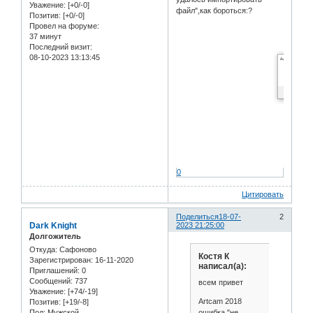
Уважение:
[+0/-0]
файл",как бороться:?
Позитив:
[+0/-0]
Провел на форуме:
37 минут
Последний визит:
08-10-2023 13:13:45
0
Цитировать
Поделиться
18-07-
2
Dark Knight
2023 21:25:00
Долгожитель
Откуда:
Сафоново
Костя К
Зарегистрирован
: 16-11-2020
написал(а):
Приглашений:
0
Сообщений:
737
всем привет
Уважение:
[+74/-19]
Artcam 2018
Позитив:
[+19/-8]
ошибка "не
Пол:
Мужской