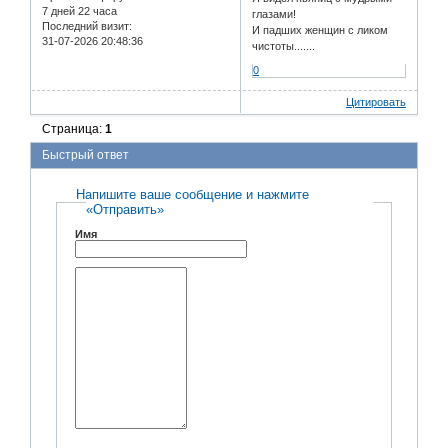
7 дней 22 часа
глазами!
Последний визит:
И падших женщин с ликом
31-07-2026 20:48:36
чистоты.......
0
Цитировать
Страница:
1
Быстрый ответ
Напишите ваше сообщение и нажмите
«Отправить»
Имя