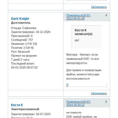
Цитировать
Поделиться
19-07-
4
Dark Knight
2023 05:01:49
Долгожитель
Откуда:
Сафоново
Костя К
Зарегистрирован
: 16-11-2020
написал(а):
Приглашений:
0
Сообщений:
737
dxf
Уважение:
[+74/-19]
Позитив:
[+19/-8]
Пол:
Мужской
Вектора - Импорт, если
Провел на форуме:
правильный DXF, то все
7 дней 2 часа
импортируется.
Последний визит:
04-01-2025 08:07:02
Для правки и конвертации
файла, можете Inkscape
воспользоваться
0
Цитировать
Поделиться
19-07-
5
Костя К
2023 20:20:12
Заинтересованный
не помогло
Зарегистрирован
: 18-07-2023
DXF любой пробую .не