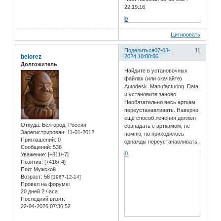
22:19:16
0
Цитировать
Поделиться
07-03-
11
belorez
2024 10:00:06
Долгожитель
Найдите в установочных
файлах (или скачайте)
Autodesk_Manufacturing_Data_Exchange
и установите заново.
Необязательно весь арткам
переустанавливать. Наверно
ещё способ лечения должен
Откуда:
Белгород. Россия
совпадать с арткамом, не
Зарегистрирован
: 11-01-2012
помню, но приходилось
Приглашений:
0
однажды переустанавливать.
Сообщений:
536
0
Уважение:
[+811/-7]
Позитив:
[+416/-4]
Пол:
Мужской
Возраст:
58
[1967-12-14]
Провел на форуме:
20 дней 2 часа
Последний визит:
22-04-2026 07:36:52