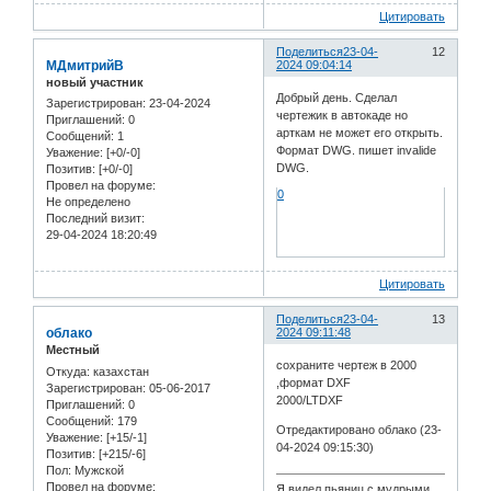
Цитировать
Поделиться
23-04-
12
МДмитрийВ
2024 09:04:14
новый участник
Добрый день. Сделал
Зарегистрирован
: 23-04-2024
чертежик в автокаде но
Приглашений:
0
арткам не может его открыть.
Сообщений:
1
Формат DWG. пишет invalide
Уважение:
[+0/-0]
DWG.
Позитив:
[+0/-0]
Провел на форуме:
0
Не определено
Последний визит:
29-04-2024 18:20:49
Цитировать
Поделиться
23-04-
13
облако
2024 09:11:48
Местный
сохраните чертеж в 2000
Откуда:
казахстан
,формат DXF
Зарегистрирован
: 05-06-2017
2000/LTDXF
Приглашений:
0
Сообщений:
179
Отредактировано облако (23-
Уважение:
[+15/-1]
04-2024 09:15:30)
Позитив:
[+215/-6]
Пол:
Мужской
Провел на форуме:
Я видел пьяниц с мудрыми