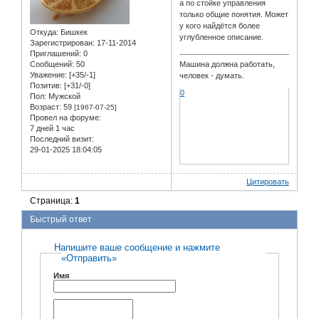
а по стойке управления
только общие понятия. Может
у кого найдётся более
Откуда:
Бишкек
углубленное описание.
Зарегистрирован
: 17-11-2014
Приглашений:
0
Сообщений:
50
Машина должна работать,
Уважение:
[+35/-1]
человек - думать.
Позитив:
[+31/-0]
0
Пол:
Мужской
Возраст:
59
[1967-07-25]
Провел на форуме:
7 дней 1 час
Последний визит:
29-01-2025 18:04:05
Цитировать
Страница:
1
Быстрый ответ
Напишите ваше сообщение и нажмите
«Отправить»
Имя