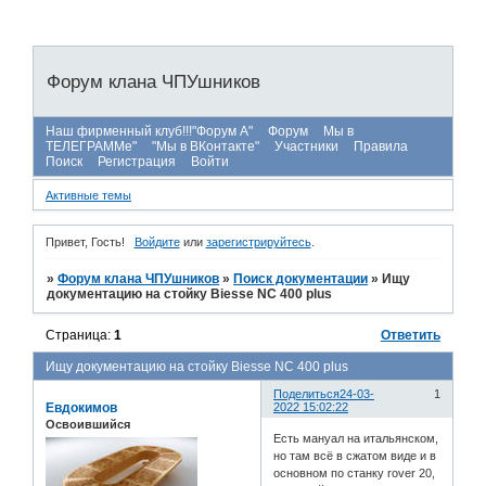
Форум клана ЧПУшников
Наш фирменный клуб!!!"Форум А"
Форум
Мы в
ТЕЛЕГРАММе"
"Мы в ВКонтакте"
Участники
Правила
Поиск
Регистрация
Войти
Активные темы
Привет, Гость!
Войдите
или
зарегистрируйтесь
.
»
Форум клана ЧПУшников
»
Поиск документации
»
Ищу
документацию на стойку Biesse NC 400 plus
Страница:
1
Ответить
Ищу документацию на стойку Biesse NC 400 plus
Поделиться
24-03-
1
Евдокимов
2022 15:02:22
Освоившийся
Есть мануал на итальянском,
но там всё в сжатом виде и в
основном по станку rover 20,